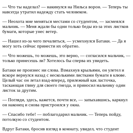
— Что ты наделал? — накинулся на Нильса ворон. — Теперь ты
навсегда утратил надежду стать человеком.
— Неохота мне меняться местами со студентом, — засмеялся
мальчик. — Меня ждали бы одни только беды из-за этих листков
бумаги, которые унес ветер.
— Нашел из-за чего печалиться, — усмехнулся Батаки. — Да я
могу хоть сейчас принести их обратно.
— Что можешь, то можешь, это верно, — согласился мальчик, —
только принесешь ли? Хотелось бы сперва их увидеть.
Батаки не произнес ни слова. Взмахнув крыльями, он улетел и
вскоре вернулся назад с несколькими листками бумаги в клюве.
Целый час он летал взад-вперед, прилежный как ласточка,
таскающая глину для своего гнезда, и приносил мальчику один
листок за другим.
— Погляди, здесь, кажется, почти все, — запыхавшись, каркнул
он наконец и снова пристроился у окна.
— Спасибо тебе! — поблагодарил мальчик. — Теперь пойду,
потолкую со студентом.
Вдруг Батаки, бросив взгляд в комнату, увидел, что студент