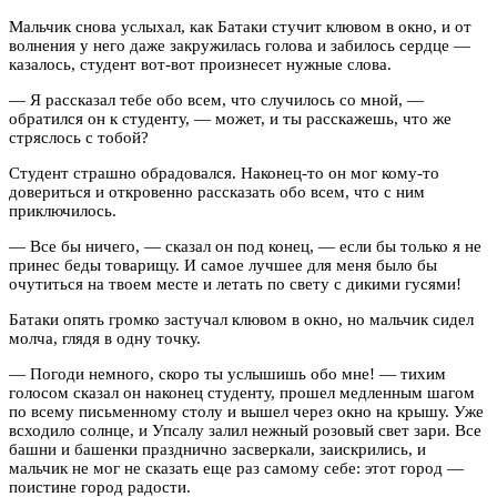
Мальчик снова услыхал, как Батаки стучит клювом в окно, и от
волнения у него даже закружилась голова и забилось сердце —
казалось, студент вот-вот произнесет нужные слова.
— Я рассказал тебе обо всем, что случилось со мной, —
обратился он к студенту, — может, и ты расскажешь, что же
стряслось с тобой?
Студент страшно обрадовался. Наконец-то он мог кому-то
довериться и откровенно рассказать обо всем, что с ним
приключилось.
— Все бы ничего, — сказал он под конец, — если бы только я не
принес беды товарищу. И самое лучшее для меня было бы
очутиться на твоем месте и летать по свету с дикими гусями!
Батаки опять громко застучал клювом в окно, но мальчик сидел
молча, глядя в одну точку.
— Погоди немного, скоро ты услышишь обо мне! — тихим
голосом сказал он наконец студенту, прошел медленным шагом
по всему письменному столу и вышел через окно на крышу. Уже
всходило солнце, и Упсалу залил нежный розовый свет зари. Все
башни и башенки празднично засверкали, заискрились, и
мальчик не мог не сказать еще раз самому себе: этот город —
поистине город радости.