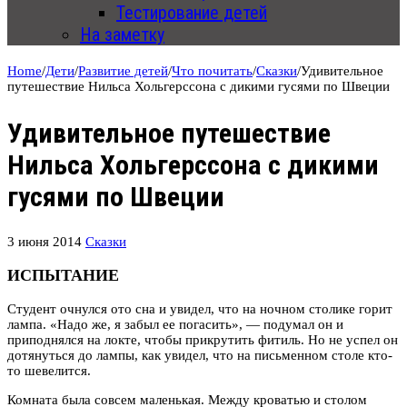
Тестирование детей
На заметку
Home
/
Дети
/
Развитие детей
/
Что почитать
/
Сказки
/
Удивительное
путешествие Нильса Хольгерссона с дикими гусями по Швеции
Удивительное путешествие
Нильса Хольгерссона с дикими
гусями по Швеции
3 июня 2014
Сказки
ИСПЫТАНИЕ
Студент очнулся ото сна и увидел, что на ночном столике горит
лампа. «Надо же, я забыл ее погасить», — подумал он и
приподнялся на локте, чтобы прикрутить фитиль. Но не успел он
дотянуться до лампы, как увидел, что на письменном столе кто-
то шевелится.
Комната была совсем маленькая. Между кроватью и столом