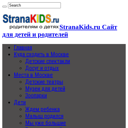
StranaKids.ru Сайт
для детей и родителей
Главная
Куда сходить в Москве
Детские спектакли
Досуг и отдых
Места в Москве
Детские театры
Музеи для детей
Зоопарки
Дети
Ждем ребенка
Малыш родился
Мы уже большие