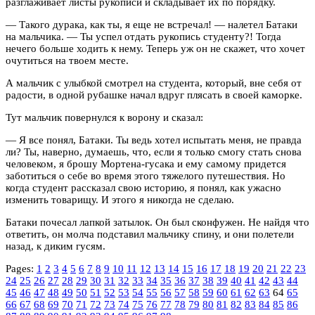
разглаживает листы рукописи и складывает их по порядку.
— Такого дурака, как ты, я еще не встречал! — налетел Батаки
на мальчика. — Ты успел отдать рукопись студенту?! Тогда
нечего больше ходить к нему. Теперь уж он не скажет, что хочет
очутиться на твоем месте.
А мальчик с улыбкой смотрел на студента, который, вне себя от
радости, в одной рубашке начал вдруг плясать в своей каморке.
Тут мальчик повернулся к ворону и сказал:
— Я все понял, Батаки. Ты ведь хотел испытать меня, не правда
ли? Ты, наверно, думаешь, что, если я только смогу стать снова
человеком, я брошу Мортена-гусака и ему самому придется
заботиться о себе во время этого тяжелого путешествия. Но
когда студент рассказал свою историю, я понял, как ужасно
изменить товарищу. И этого я никогда не сделаю.
Батаки почесал лапкой затылок. Он был сконфужен. Не найдя что
ответить, он молча подставил мальчику спину, и они полетели
назад, к диким гусям.
Pages:
1
2
3
4
5
6
7
8
9
10
11
12
13
14
15
16
17
18
19
20
21
22
23
24
25
26
27
28
29
30
31
32
33
34
35
36
37
38
39
40
41
42
43
44
45
46
47
48
49
50
51
52
53
54
55
56
57
58
59
60
61
62
63
64
65
66
67
68
69
70
71
72
73
74
75
76
77
78
79
80
81
82
83
84
85
86