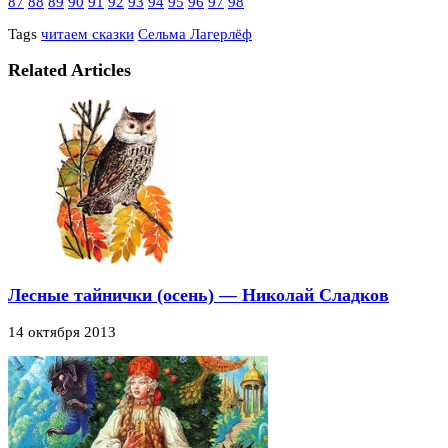
87
88
89
90
91
92
93
94
95
96
97
98
Tags
читаем сказки
Сельма Лагерлёф
Related Articles
Лесные тайнички (осень) — Николай Сладков
14 октября 2013