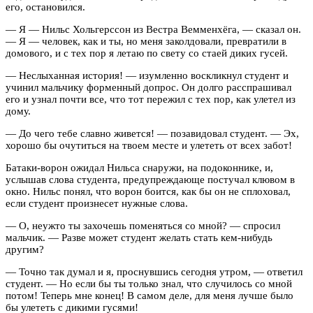
его, остановился.
— Я — Нильс Хольгерссон из Вестра Вемменхёга, — сказал он.
— Я — человек, как и ты, но меня заколдовали, превратили в
домового, и с тех пор я летаю по свету со стаей диких гусей.
— Неслыханная история! — изумленно воскликнул студент и
учинил мальчику форменный допрос. Он долго расспрашивал
его и узнал почти все, что тот пережил с тех пор, как улетел из
дому.
— До чего тебе славно живется! — позавидовал студент. — Эх,
хорошо бы очутиться на твоем месте и улететь от всех забот!
Батаки-ворон ожидал Нильса снаружи, на подоконнике, и,
услышав слова студента, предупреждающе постучал клювом в
окно. Нильс понял, что ворон боится, как бы он не сплоховал,
если студент произнесет нужные слова.
— О, неужто ты захочешь поменяться со мной? — спросил
мальчик. — Разве может студент желать стать кем-нибудь
другим?
— Точно так думал и я, проснувшись сегодня утром, — ответил
студент. — Но если бы ты только знал, что случилось со мной
потом! Теперь мне конец! В самом деле, для меня лучше было
бы улететь с дикими гусями!