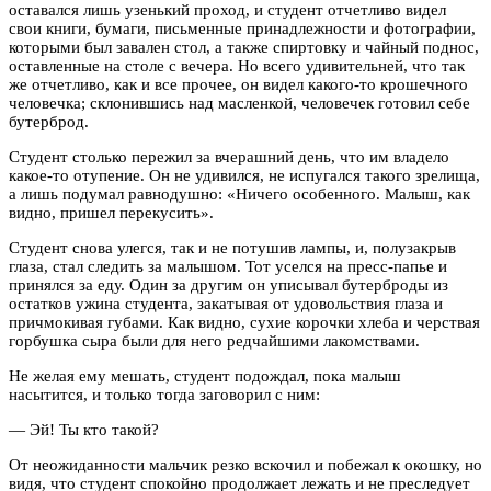
оставался лишь узенький проход, и студент отчетливо видел
свои книги, бумаги, письменные принадлежности и фотографии,
которыми был завален стол, а также спиртовку и чайный поднос,
оставленные на столе с вечера. Но всего удивительней, что так
же отчетливо, как и все прочее, он видел какого-то крошечного
человечка; склонившись над масленкой, человечек готовил себе
бутерброд.
Студент столько пережил за вчерашний день, что им владело
какое-то отупение. Он не удивился, не испугался такого зрелища,
а лишь подумал равнодушно: «Ничего особенного. Малыш, как
видно, пришел перекусить».
Студент снова улегся, так и не потушив лампы, и, полузакрыв
глаза, стал следить за малышом. Тот уселся на пресс-папье и
принялся за еду. Один за другим он уписывал бутерброды из
остатков ужина студента, закатывая от удовольствия глаза и
причмокивая губами. Как видно, сухие корочки хлеба и черствая
горбушка сыра были для него редчайшими лакомствами.
Не желая ему мешать, студент подождал, пока малыш
насытится, и только тогда заговорил с ним:
— Эй! Ты кто такой?
От неожиданности мальчик резко вскочил и побежал к окошку, но
видя, что студент спокойно продолжает лежать и не преследует