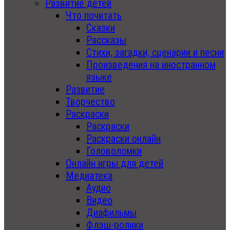
Развитие детей
Что почитать
Сказки
Рассказы
Стихи, загадки, сценарии и песни
Произведения на иностранном
языке
Развитие
Творчество
Раскраски
Раскраски
Раскраски онлайн
Головоломки
Онлайн игры для детей
Медиатека
Аудио
Видео
Диафильмы
Флэш-ролики