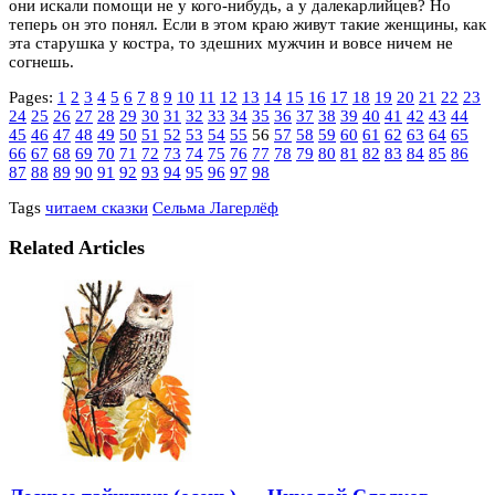
они искали помощи не у кого-нибудь, а у далекарлийцев? Но
теперь он это понял. Если в этом краю живут такие женщины, как
эта старушка у костра, то здешних мужчин и вовсе ничем не
согнешь.
Pages:
1
2
3
4
5
6
7
8
9
10
11
12
13
14
15
16
17
18
19
20
21
22
23
24
25
26
27
28
29
30
31
32
33
34
35
36
37
38
39
40
41
42
43
44
45
46
47
48
49
50
51
52
53
54
55
56
57
58
59
60
61
62
63
64
65
66
67
68
69
70
71
72
73
74
75
76
77
78
79
80
81
82
83
84
85
86
87
88
89
90
91
92
93
94
95
96
97
98
Tags
читаем сказки
Сельма Лагерлёф
Related Articles