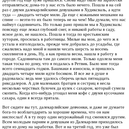
отправляться; дома-то у нас есть было нечего. Пошла я на сей
раз с двумя далекарлийскими девушками в Худиксваль, а идти
туда — двадцать четыре мили. Да еще с кожаными мешками на
спине — везти-то их было теперь не на чем! Мы думали, что нас
наймут садовничать. Но только рано пришли мы в Худиксваль:
повсюду еще лежал глубокий снег, и никакой работы в саду,
ясное дело, не нашлось. Пошла я тогда по крестьянским
хуторам, просилась в работницы. Милые вы мои, до чего ж я
устала и изголодалась, прежде чем добралась до усадьбы, где
сжалились надо мной и наняли чесать шерсть за восемь
скиллингов в день, Ну, а как пришла весна, нашла я работу в
городе. Садовничала там до самого июля. Только одолела меня
такая тоска по дому, что я подалась в Ретвик. Было мне тогда
всего семнадцать годков. Башмаки я износила, и пришлось
двадцать четыре мили идти босиком. И все же в душе я
радовалась: ведь мне удалось сберечь целых пятнадцать
риксдалеров. А для маленьких братцев и сестриц я несла
несколько черствых булочек да кулек с сахаром, который сумела
скопить. Когда кто-нибудь угощал меня кофе с двумя кусочками
сахара, один я всегда прятала.
Вот сидите вы тут, далекарлийские девчонки, и даже не думаете
бога-то возблагодарить за хорошие времена, что он нам
ниспослал! А в ту пору один неурожайный год сменялся другим.
Всем молодым парням и девушкам из Далекарлии приходилось
идти из дому на заработки. Вот и на третий год, это уже был