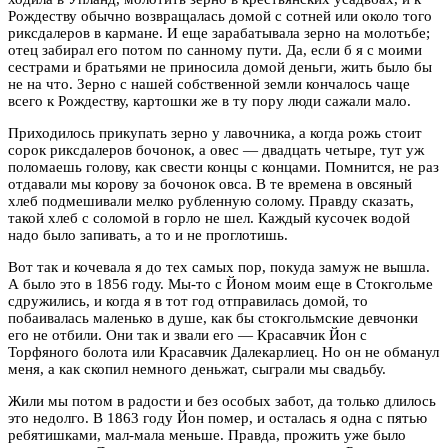
Рождеству обычно возвращалась домой с сотней или около того
риксдалеров в кармане. И еще зарабатывала зерно на молотьбе;
отец забирал его потом по санному пути. Да, если б я с моими
сестрами и братьями не приносила домой деньги, жить было бы
не на что. Зерно с нашей собственной земли кончалось чаще
всего к Рождеству, картошки же в ту пору люди сажали мало.
Приходилось прикупать зерно у лавочника, а когда рожь стоит
сорок риксдалеров бочонок, а овес — двадцать четыре, тут уж
поломаешь голову, как свести концы с концами. Помнится, не раз
отдавали мы корову за бочонок овса. В те времена в овсяный
хлеб подмешивали мелко рубленную солому. Правду сказать,
такой хлеб с соломой в горло не шел. Каждый кусочек водой
надо было запивать, а то и не проглотишь.
Вот так и кочевала я до тех самых пор, покуда замуж не вышла.
А было это в 1856 году. Мы-то с Йоном моим еще в Стокгольме
сдружились, и когда я в тот год отправилась домой, то
побаивалась маленько в душе, как бы стокгольмские девчонки
его не отбили. Они так и звали его — Красавчик Йон с
Торфяного болота или Красавчик Далекарлиец. Но он не обманул
меня, а как скопил немного деньжат, сыграли мы свадьбу.
Жили мы потом в радости и без особых забот, да только длилось
это недолго. В 1863 году Йон помер, и осталась я одна с пятью
ребятишками, мал-мала меньше. Правда, прожить уже было