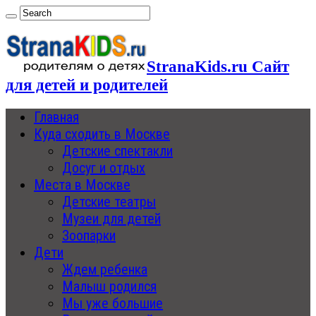
StranaKids.ru Сайт
для детей и родителей
Главная
Куда сходить в Москве
Детские спектакли
Досуг и отдых
Места в Москве
Детские театры
Музеи для детей
Зоопарки
Дети
Ждем ребенка
Малыш родился
Мы уже большие