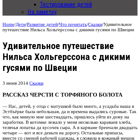
Тестирование детей
На заметку
Home
/
Дети
/
Развитие детей
/
Что почитать
/
Сказки
/
Удивительное
путешествие Нильса Хольгерссона с дикими гусями по Швеции
Удивительное путешествие
Нильса Хольгерссона с дикими
гусями по Швеции
3 июня 2014
Сказки
РАССКАЗ ЧЕРСТИ С ТОРФЯНОГО БОЛОТА
— Нас, детей, у отца с матушкой было много, а усадьба наша в
Эстбъёрке была небольшая, да и времена выдались суровые. Так
что, как минуло мне шестнадцать, пришлось уйти из дому на
заработки. В котомке лежало у меня несколько караваев хлеба,
телячья лопатка да кусочек сыра. А в кармане бренчали двадцать
четыре
— вот и все деньги на дорогу. Остальные припасы,
вместе со сменой рабочей одежды, я сложила в кожаный мешок