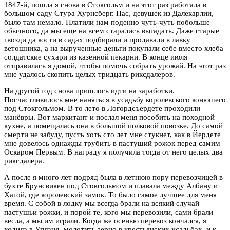
1847-й, пошла я снова в Стокгольм и на этот раз работала в
большом саду Стура Хурнсберг. Нас, девушек из Далекарлии,
было там немало. Платили нам поденно чуть-чуть побольше
обычного, да мы еще на всем старались выгадать. Даже старые
гвозди да кости в садах подбирали и продавали в лавку
ветошника, а на вырученные деньги покупали себе вместо хлеба
солдатские сухари из казенной пекарни. В конце июля
отправилась я домой, чтобы помочь собрать урожай. На этот раз
мне удалось скопить целых тридцать риксдалеров.
На другой год снова пришлось идти на заработки.
Посчастливилось мне наняться в усадьбу королевского конюшего
под Стокгольмом. В то лето в Логордсъердете проходили
манёвры. Вот маркитант и послал меня пособить на походной
кухне, а помещалась она в большой полковой повозке. До самой
смерти не забуду, пусть хоть сто лет мне стукнет, как в Йердете
мне довелось однажды трубить в пастуший рожок перед самим
Оскаром Первым. В награду я получила тогда от него целых два
риксдалера.
А после я много лет подряд была в летнюю пору перевозчицей в
бухте Брунсвикен под Стокгольмом и плавала между Албану и
Хагой, где королевский замок. То было самое лучшее для меня
время. С собой в лодку мы всегда брали на всякий случай
пастушьи рожки, и порой те, кого мы перевозили, сами брали
весла, а мы им играли. Когда же осенью перевоз кончался, я
ходила в Упланд, молотить зерно в крестьянских усадьбах, и к