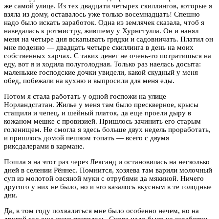
же самой улице. Из тех двадцати четырех скиллингов, которые я
взяла из дому, оставалось уже только восемнадцать! Спешно
надо было искать заработок. Одна из землячек сказала, чтоб я
наведалась к ротмистру, жившему у Хурнстулла. Он и нанял
меня на четыре дня вскапывать грядки и садовничать. Платил он
мне поденно — двадцать четыре скиллинга в день на моих
собственных харчах. С таких денег не очень-то потратишься на
еду, вот я и ходила полуголодная. Только раз наелась досыта:
маленькие господские дочки увидели, какой скудный у меня
обед, побежали на кухню и выпросили для меня еды.
Потом я стала работать у одной госпожи на улице
Норландсгатан. Жилье у меня там было прескверное, крысы
стащили и чепец, и шейный платок, да еще проели дыру в
кожаном мешке с провизией. Пришлось зачинить его старым
голенищем. Не смогла я здесь больше двух недель проработать,
и пришлось домой пешком топать — всего с двумя
риксдалерами в кармане.
Пошла я на этот раз через Лександ и остановилась на несколько
дней в селении Рённес. Помнится, хозяева там варили молочный
суп из молотой овсяной муки с отрубями да мякиной. Ничего
другого у них не было, но и это казалось вкусным в те голодные
дни.
Да, в том году похвалиться мне было особенно нечем, но на
другой год еще хуже пришлось. Снова надо было на заработки