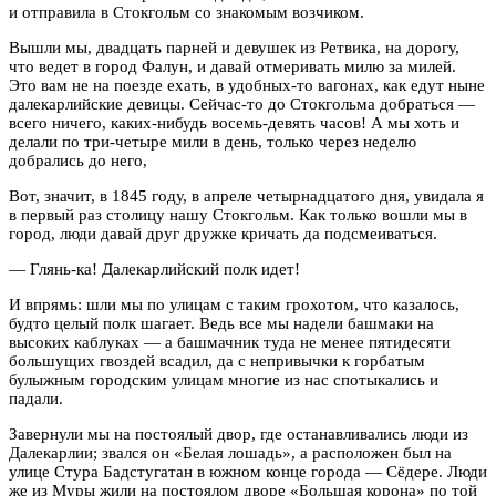
и отправила в Стокгольм со знакомым возчиком.
Вышли мы, двадцать парней и девушек из Ретвика, на дорогу,
что ведет в город Фалун, и давай отмеривать милю за милей.
Это вам не на поезде ехать, в удобных-то вагонах, как едут ныне
далекарлийские девицы. Сейчас-то до Стокгольма добраться —
всего ничего, каких-нибудь восемь-девять часов! А мы хоть и
делали по три-четыре мили в день, только через неделю
добрались до него,
Вот, значит, в 1845 году, в апреле четырнадцатого дня, увидала я
в первый раз столицу нашу Стокгольм. Как только вошли мы в
город, люди давай друг дружке кричать да подсмеиваться.
— Глянь-ка! Далекарлийский полк идет!
И впрямь: шли мы по улицам с таким грохотом, что казалось,
будто целый полк шагает. Ведь все мы надели башмаки на
высоких каблуках — а башмачник туда не менее пятидесяти
большущих гвоздей всадил, да с непривычки к горбатым
булыжным городским улицам многие из нас спотыкались и
падали.
Завернули мы на постоялый двор, где останавливались люди из
Далекарлии; звался он «Белая лошадь», а расположен был на
улице Стура Бадстугатан в южном конце города — Сёдере. Люди
же из Муры жили на постоялом дворе «Большая корона» по той