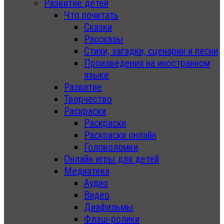
Развитие детей
Что почитать
Сказки
Рассказы
Стихи, загадки, сценарии и песни
Произведения на иностранном
языке
Развитие
Творчество
Раскраски
Раскраски
Раскраски онлайн
Головоломки
Онлайн игры для детей
Медиатека
Аудио
Видео
Диафильмы
Флэш-ролики