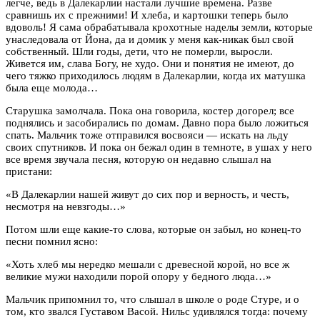
легче, ведь в Далекарлии настали лучшие времена. Разве
сравнишь их с прежними! И хлеба, и картошки теперь было
вдоволь! Я сама обрабатывала крохотные наделы земли, которые
унаследовала от Йона, да и домик у меня как-никак был свой
собственный. Шли годы, дети, что не померли, выросли.
Живется им, слава Богу, не худо. Они и понятия не имеют, до
чего тяжко приходилось людям в Далекарлии, когда их матушка
была еще молода…
Старушка замолчала. Пока она говорила, костер догорел; все
поднялись и засобирались по домам. Давно пора было ложиться
спать. Мальчик тоже отправился восвояси — искать на льду
своих спутников. И пока он бежал один в темноте, в ушах у него
все время звучала песня, которую он недавно слышал на
пристани:
«В Далекарлии нашей живут до сих пор и верность, и честь,
несмотря на невзгоды…»
Потом шли еще какие-то слова, которые он забыл, но конец-то
песни помнил ясно:
«Хоть хлеб мы нередко мешали с древесной корой, но все ж
великие мужи находили порой опору у бедного люда…»
Мальчик припомнил то, что слышал в школе о роде Стуре, и о
том, кто звался Густавом Васой. Нильс удивлялся тогда: почему