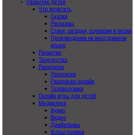
Развитие детей
Что почитать
Сказки
Рассказы
Стихи, загадки, сценарии и песни
Произведения на иностранном
языке
Развитие
Творчество
Раскраски
Раскраски
Раскраски онлайн
Головоломки
Онлайн игры для детей
Медиатека
Аудио
Видео
Диафильмы
Флэш-ролики