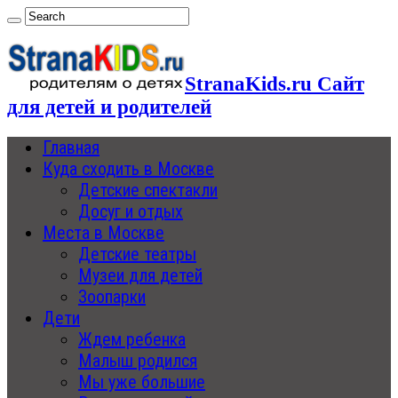
StranaKids.ru Сайт
для детей и родителей
Главная
Куда сходить в Москве
Детские спектакли
Досуг и отдых
Места в Москве
Детские театры
Музеи для детей
Зоопарки
Дети
Ждем ребенка
Малыш родился
Мы уже большие