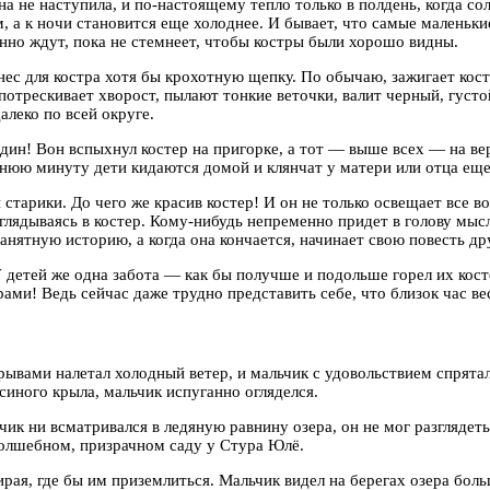
а не наступила, и по-настоящему тепло только в полдень, когда со
ом, а к ночи становится еще холоднее. И бывает, что самые малень
нно ждут, пока не стемнеет, чтобы костры были хорошо видны.
нес для костра хотя бы крохотную щепку. По обычаю, зажигает кос
 потрескивает хворост, пылают тонкие веточки, валит черный, густо
алеко по всей округе.
один! Вон вспыхнул костер на пригорке, а тот — выше всех — на в
днюю минуту дети кидаются домой и клянчат у матери или отца еще
и старики. До чего же красив костер! И он не только освещает все в
глядываясь в костер. Кому-нибудь непременно придет в голову мысл
занятную историю, а когда она кончается, начинает свою повесть др
детей же одна забота — как бы получше и подольше горел их косте
рами! Ведь сейчас даже трудно представить себе, что близок час ве
рывами налетал холодный ветер, и мальчик с удовольствием спрятал
синого крыла, мальчик испуганно огляделся.
чик ни всматривался в ледяную равнину озера, он не мог разглядеть 
 волшебном, призрачном саду у Стура Юлё.
рая, где бы им приземлиться. Мальчик видел на берегах озера боль