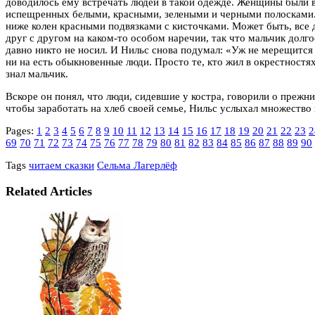
доводилось ему встречать людей в такой одежде. Женщины были 
испещренных белыми, красными, зелеными и черными полосками.
ниже колен красными подвязками с кисточками. Может быть, все 
друг с другом на каком-то особом наречии, так что мальчик дол
давно никто не носил. И Нильс снова подумал: «Уж не мерещится 
ни на есть обыкновенные люди. Просто те, кто жил в окрестностя
знал мальчик.
Вскоре он понял, что люди, сидевшие у костра, говорили о прежн
чтобы заработать на хлеб своей семье, Нильс услыхал множество
Pages:
1
2
3
4
5
6
7
8
9
10
11
12
13
14
15
16
17
18
19
20
21
22
23
2
69
70
71
72
73
74
75
76
77
78
79
80
81
82
83
84
85
86
87
88
89
90
Tags
читаем сказки
Сельма Лагерлёф
Related Articles