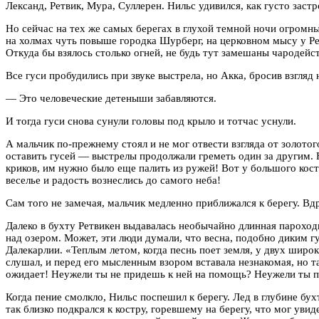
Лександ, Ретвик, Мура, Суллерен. Нильс удивился, как густо зас
Но сейчас на тех же самых берегах в глухой темной ночи огромны
на холмах чуть повыше городка Шурберг, на церковном мысу у Рет
Откуда бы взялось столько огней, не будь тут замешаны чародейс
Все гуси пробудились при звуке выстрела, но Акка, бросив взгляд н
— Это человеческие детеныши забавляются.
И тогда гуси снова сунули головы под крыло и тотчас уснули.
А мальчик по-прежнему стоял и не мог отвести взгляда от золотог
оставить гусей — выстрелы продолжали греметь один за другим. Н
криков, им нужно было еще палить из ружей! Вот у большого костр
веселье и радость вознеслись до самого неба!
Сам того не замечая, мальчик медленно приближался к берегу. Вдр
Далеко в бухту Ретвикен выдавалась необычайно длинная пароходн
над озером. Может, эти люди думали, что весна, подобно диким гу
Далекарлии. «Теплым летом, когда песнь поет земля, у двух шир
слушал, и перед его мысленным взором вставала незнакомая, но та
ожидает! Неужели ты не придешь к ней на помощь? Неужели ты п
Когда пение смолкло, Нильс поспешил к берегу. Лед в глубине бух
так близко подкрался к костру, горевшему на берегу, что мог уви