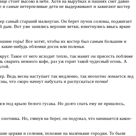
лнце стоит высоко в небе. Хотя на вырубках и пашнях снег давно
кие и самые нетерпеливые дети не выдерживают и зажигают костер
тер самый старший мальчуган. Он берет пучок соломы, поджигает
й дым. Вот уже занялись верхние ветки, взметнулись ввысь яркие
ершине горы! Все хотят, чтобы их костер был самым большим и
 какие-нибудь обломки досок или поленья.
округ. Такое от него исходит тепло, так манит он присесть поближе
ь сварить немного кофе, раз уж горит такой чудесный огонь. А
угой.
р. Ведь весна наступает так медленно, так неохотно ломается лед
сны, что скоро начнут набухать и распускаться почки!
ся под крыло белого гусака. Но долго спать ему не пришлось,
охотника. Но, глянув на берег, он подумал, что начинается какое-
шие церкви и селения, похожие на маленькие городки. То были