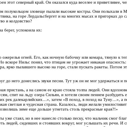
троен этот северный край. Он оказался куда веселее и приветливее,
м полукольцом зловеще пылали высокие костры. Они полыхали в Мур
вика, на горе Лердальсбергет и на многих мысах и пригорках до са
тво и колдовство?
а берег, успокоила их:
о ожерелья огней. Его, как ночную бабочку или комара, тянуло к те
о вскоре Нильс понял, что птицам не угрожает никакая опасность: 
а, ярко пылавшего высоко на горе, стали пускать ракеты. Потом эт
уг до него донеслись звуки песни. Тут уж он не мог удержаться и п
ая пристань, а на самом ее краю стояла толпа людей. Они вдохнове
сям, спит на льду озера Сильян, и хотели своим пением разбудить 
оких рек далекарлийских…», затем «В поход, в поход на Туну…», а
кая светлая и чудесная страна. Казалось, люди желали умилостивить
озволишь зиме еще дольше угнетать столь прекрасные края?!»
ты уже стаял, но в нее нанесло столько песку, что мальчик смог б
деть людей, сидевших и стоявших вокруг, мог услышать их речи. И 