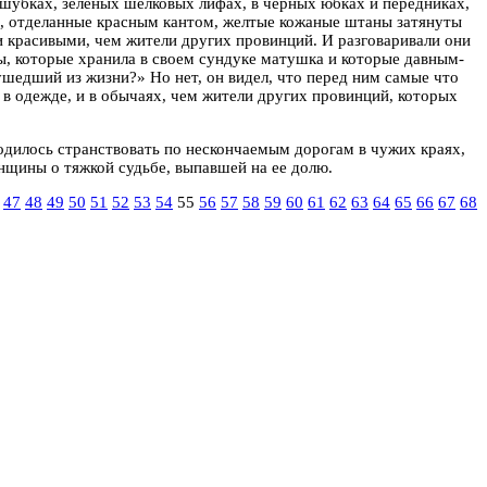
шубках, зеленых шелковых лифах, в черных юбках и передниках,
, отделанные красным кантом, желтые кожаные штаны затянуты
и красивыми, чем жители других провинций. И разговаривали они
ды, которые хранила в своем сундуке матушка и которые давным-
ушедший из жизни?» Но нет, он видел, что перед ним самые что
 в одежде, и в обычаях, чем жители других провинций, которых
ходилось странствовать по нескончаемым дорогам в чужих краях,
енщины о тяжкой судьбе, выпавшей на ее долю.
47
48
49
50
51
52
53
54
55
56
57
58
59
60
61
62
63
64
65
66
67
68