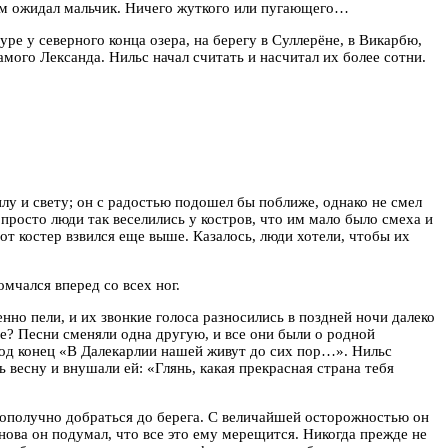
 чем ожидал мальчик. Ничего жуткого или пугающего…
е у северного конца озера, на берегу в Суллерёне, в Викарбю,
мого Лександа. Нильс начал считать и насчитал их более сотни.
плу и свету; он с радостью подошел бы поближе, однако не смел
просто люди так веселились у костров, что им мало было смеха и
от костер взвился еще выше. Казалось, люди хотели, чтобы их
омчался вперед со всех ног.
нно пели, и их звонкие голоса разносились в поздней ночи далеко
ее? Песни сменяли одна другую, и все они были о родной
 под конец «В Далекарлии нашей живут до сих пор…». Нильс
 весну и внушали ей: «Глянь, какая прекрасная страна тебя
лагополучно добраться до берега. С величайшей осторожностью он
снова он подумал, что все это ему мерещится. Никогда прежде не