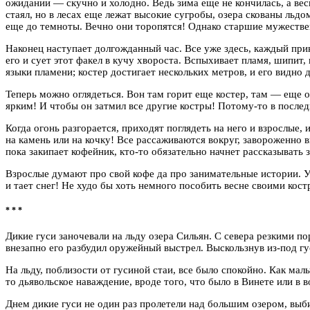
ожидании — скучно и холодно. Ведь зима еще не кончилась, а весн
стаял, но в лесах еще лежат высокие сугробы, озера скованы льд
еще до темноты. Вечно они торопятся! Однако старшие мужестве
Наконец наступает долгожданный час. Все уже здесь, каждый при
его и сует этот факел в кучу хвороста. Вспыхивает пламя, шипит,
языки пламени; костер достигает нескольких метров, и его видно д
Теперь можно оглядеться. Вон там горит еще костер, там — еще 
ярким! И чтобы он затмил все другие костры! Потому-то в после
Когда огонь разгорается, приходят поглядеть на него и взрослые, 
на камень или на кочку! Все рассаживаются вокруг, завороженно в
пока закипает кофейник, кто-то обязательно начнет рассказывать 
Взрослые думают про свой кофе да про занимательные истории. У 
и тает снег! Не худо бы хоть немного пособить весне своими кост
* * *
Дикие гуси заночевали на льду озера Сильян. С севера резкими по
внезапно его разбудил оружейный выстрел. Выскользнув из-под гу
На льду, поблизости от гусиной стаи, все было спокойно. Как маль
то дьявольское наваждение, вроде того, что было в Винете или в
Днем дикие гуси не один раз пролетели над большим озером, выби