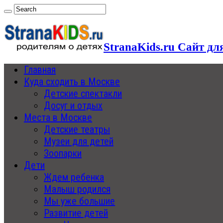
StranaKids.ru Сайт дл
Главная
Куда сходить в Москве
Детские спектакли
Досуг и отдых
Места в Москве
Детские театры
Музеи для детей
Зоопарки
Дети
Ждем ребенка
Малыш родился
Мы уже большие
Развитие детей