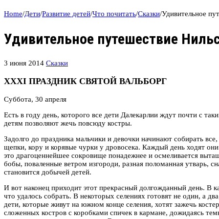
Home
/
Дети
/
Развитие детей
/
Что почитать
/
Сказки
/
Удивительное пу
Удивительное путешествие Нильс
3 июня 2014
Сказки
XXXI ПРАЗДНИК СВЯТОЙ ВАЛЬБОРГ
Суббота, 30 апреля
Есть в году день, которого все дети Далекарлии ждут почти с так
детям позволяют жечь повсюду костры.
Задолго до праздника мальчики и девочки начинают собирать все,
щепки, кору и корявые чурки у дровосека. Каждый день ходят они
это драгоценнейшее сокровище понадежнее и осмеливается вытащи
бобы, поваленные ветром изгороди, разная поломанная утварь, сн
становится добычей детей.
И вот наконец приходит этот прекрасный долгожданный день. В каж
что удалось собрать. В некоторых селениях готовят не один, а два
дети, которые живут на южном конце селения, хотят зажечь костер
сложенных костров с коробками спичек в кармане, дожидаясь темн