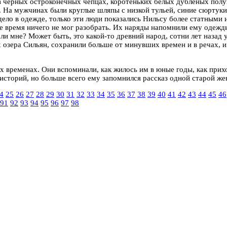
в черных остроконечных чепцах, коротеньких белых дубленых полу
 На мужчинах были круглые шляпы с низкой тульей, синие сюртуки
дело в одежде, только эти люди показались Нильсу более статными 
гое время ничего не мог разобрать. Их наряды напомнили ему одеж
ли мне? Может быть, это какой-то древний народ, сотни лет назад 
х озера Сильян, сохранили больше от минувших времен и в речах, и
их временах. Они вспоминали, как жилось им в юные годы, как при
 историй, но больше всего ему запомнился рассказ одной старой ж
4
25
26
27
28
29
30
31
32
33
34
35
36
37
38
39
40
41
42
43
44
45
46
91
92
93
94
95
96
97
98