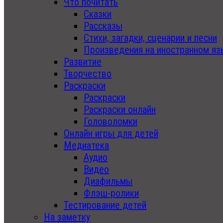
Что почитать
Сказки
Рассказы
Стихи, загадки, сценарии и песни
Произведения на иностранном яз
Развитие
Творчество
Раскраски
Раскраски
Раскраски онлайн
Головоломки
Онлайн игры для детей
Медиатека
Аудио
Видео
Диафильмы
Флэш-ролики
Тестирование детей
На заметку