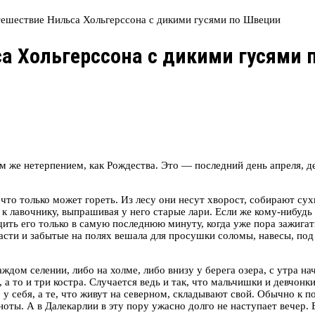
тешествие Нильса Хольгерссона с дикими гусями по Швеции
а Хольгерссона с дикими гусями 
им же нетерпением, как Рождества. Это — последний день апреля, д
 что только может гореть. Из лесу они несут хворост, собирают су
 к лавочнику, выпрашивая у него старые лари. Если же кому-нибудь
ть его только в самую последнюю минуту, когда уже пора зажигат
асти и забытые на полях вешала для просушки соломы, навесы, под 
дом селении, либо на холме, либо внизу у берега озера, с утра на
, а то и три костра. Случается ведь и так, что мальчишки и девчон
 у себя, а те, что живут на северном, складывают свой. Обычно к п
оты. А в Далекарлии в эту пору ужасно долго не наступает вечер. 