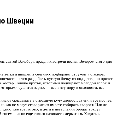
по Швеции
ень святой Вальборг, праздник встречи весны. Вечером этого дня
хие ветки и шишки, в селениях подбирают стружки у столяра,
 посчастливится раздобыть пустую бочку из-под дегтя, он прячет
ь костер. Тонкие прутья, которыми подпирают молодой горох и
которыми сушится зерно, — все в эту пору в опасности, все
чинают складывать в огромную кучу хворост, сучья и все прочее,
ки никак не могут сговориться вместе собирать хворост. Или же
олудню уже все готово, и дети в нетерпении бродят вокруг
В восемь часов еще только начинает смеркаться. Ходить в