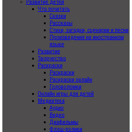
Развитие детей
Что почитать
Сказки
Рассказы
Стихи, загадки, сценарии и песни
Произведения на иностранном
языке
Развитие
Творчество
Раскраски
Раскраски
Раскраски онлайн
Головоломки
Онлайн игры для детей
Медиатека
Аудио
Видео
Диафильмы
Флэш-ролики