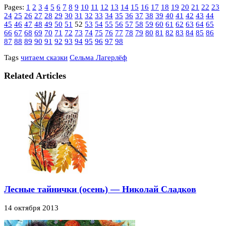
Pages:
1
2
3
4
5
6
7
8
9
10
11
12
13
14
15
16
17
18
19
20
21
22
23
24
25
26
27
28
29
30
31
32
33
34
35
36
37
38
39
40
41
42
43
44
45
46
47
48
49
50
51
52
53
54
55
56
57
58
59
60
61
62
63
64
65
66
67
68
69
70
71
72
73
74
75
76
77
78
79
80
81
82
83
84
85
86
87
88
89
90
91
92
93
94
95
96
97
98
Tags
читаем сказки
Сельма Лагерлёф
Related Articles
Лесные тайнички (осень) — Николай Сладков
14 октября 2013