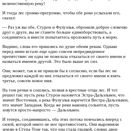
величественную реку!
И тогда лес громко-прегромко, чтобы обе реки услыхали его,
сказал:
— Раз уж вы обе, Стурон и Фулуэльв, обронили доброе словечко
друг о друге, вы не станете больше единоборствовать, а
соединитесь и вместе попытаетесь проложить путь к морю.
Видимо, слова его пришлись по душе обеим рекам. Однако
перед ними встало еще одно совсем непредвиденное
препятствие: ни одна не пожелала отказаться от своего имени и
назваться именем другой. Это было выше их сил.
Они, может, так и не пришли бы к согласию, если бы лес не
предложил каждой из них отказаться от своего имени и взять
третье, совсем новое имя.
На том речки и сошлись, позвав в крестные отцы лес. И тот
решил так: пусть река Стурон назовется Эстра-Дальэльвен, что
значит Восточная, а река Фулуэльв наречется Вестра-Дальэльвен,
что значит Западная. Когда же реки наконец сольются, пусть
зовутся просто-напросто — Дальэльвен.
И теперь, соединившись, оба этих потока помчались вперед с
силой, которой никто не мог противостоять. Они выровняли
землю в Стура Туне так, что она стала гладкой, словно двор