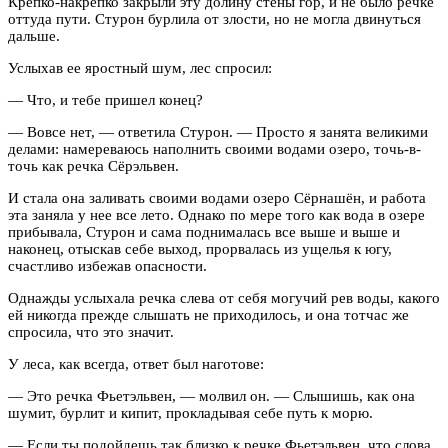
Крепко-накрепко закрыли эту долину стены гор, и не было речке
оттуда пути. Стурон бурлила от злости, но не могла двинуться
дальше.
Услыхав ее яростный шум, лес спросил:
— Что, и тебе пришел конец?
— Вовсе нет, — ответила Стурон. — Просто я занята великими
делами: намереваюсь наполнить своими водами озеро, точь-в-
точь как речка Сёрэльвен.
И стала она заливать своими водами озеро Сёрнашён, и работа
эта заняла у нее все лето. Однако по мере того как вода в озере
прибывала, Стурон и сама поднималась все выше и выше и
наконец, отыскав себе выход, прорвалась из ущелья к югу,
счастливо избежав опасности.
Однажды услыхала речка слева от себя могучий рев воды, какого
ей никогда прежде слышать не приходилось, и она тотчас же
спросила, что это значит.
У леса, как всегда, ответ был наготове:
— Это речка Фьетэльвен, — молвил он. — Слышишь, как она
шумит, бурлит и кипит, прокладывая себе путь к морю.
— Если ты подойдешь так близко к речке Фьетэльвен, что слова