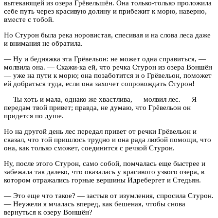
вытекающей из озера Грёвельшён. Она только-только проложила
себе путь через красивую долину и прибежит к морю, наверно,
вместе с тобой.
Но Стурон была река норовистая, спесивая и на слова леса даже
и внимания не обратила.
— Ну и бедняжка эта Грёвельон: не может одна справиться, —
молвила она. — Скажи-ка ей, что речка Стурон из озера Воншён
— уже на пути к морю; она позаботится и о Грёвельон, поможет
ей добраться туда, если она захочет сопровождать Стурон!
— Ты хоть и мала, однако же хвастлива, — молвил лес. — Я
передам твой привет; правда, не думаю, что Грёвельон он
придется по душе.
Но на другой день лес передал привет от речки Грёвельон и
сказал, что той пришлось трудно и она рада любой помощи, что
она, как только сможет, соединится с речкой Стурон.
Ну, после этого Стурон, само собой, помчалась еще быстрее и
забежала так далеко, что оказалась у красивого узкого озера, в
котором отражались горные вершины Идребергет и Стедьян.
— Это еще что такое? — застыв от изумления, спросила Стурон.
— Неужели я мчалась вперед, как бешеная, чтобы снова
вернуться к озеру Воншён?