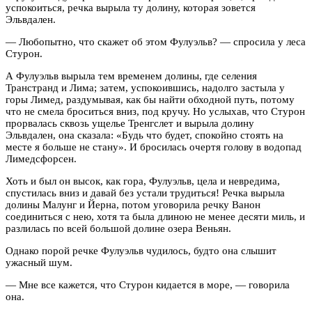
успокоиться, речка вырыла ту долину, которая зовется
Эльвдален.
— Любопытно, что скажет об этом Фулуэльв? — спросила у леса
Стурон.
А Фулуэльв вырыла тем временем долины, где селения
Транстранд и Лима; затем, успокоившись, надолго застыла у
горы Лимед, раздумывая, как бы найти обходной путь, потому
что не смела броситься вниз, под кручу. Но услыхав, что Стурон
прорвалась сквозь ущелье Тренгслет и вырыла долину
Эльвдален, она сказала: «Будь что будет, спокойно стоять на
месте я больше не стану». И бросилась очертя голову в водопад
Лимедсфорсен.
Хоть и был он высок, как гора, Фулуэльв, цела и невредима,
спустилась вниз и давай без устали трудиться! Речка вырыла
долины Малунг и Йерна, потом уговорила речку Ванон
соединиться с нею, хотя та была длиною не менее десяти миль, и
разлилась по всей большой долине озера Веньян.
Однако порой речке Фулуэльв чудилось, будто она слышит
ужасный шум.
— Мне все кажется, что Стурон кидается в море, — говорила
она.