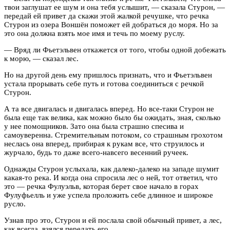
твои заглушат ее шум и она тебя услышит, — сказала Стурон, —
передай ей привет да скажи этой жалкой речушке, что речка
Стурон из озера Воншён поможет ей добраться до моря. Но за
это она должна взять мое имя и течь по моему руслу.
— Вряд ли Фьетэльвен откажется от того, чтобы одной добежать
к морю, — сказал лес.
Но на другой день ему пришлось признать, что и Фьетэльвен
устала прорывать себе путь и готова соединиться с речкой
Стурон.
А та все двигалась и двигалась вперед. Но все-таки Стурон не
была еще так велика, как можно было бы ожидать, зная, сколько
у нее помощников. Зато она была страшно спесива и
самоуверенна. Стремительным потоком, со страшным грохотом
неслась она вперед, прибирая к рукам все, что струилось и
журчало, будь то даже всего-навсего весенний ручеек.
Однажды Стурон услыхала, как далеко-далеко на западе шумит
какая-то река. И когда она спросила лес о ней, тот ответил, что
это — речка Фулуэльв, которая берет свое начало в горах
Фулуфьелль и уже успела проложить себе длинное и широкое
русло.
Узнав про это, Стурон и ей послала свой обычный привет, а лес,
как всегда, взялся передать его.