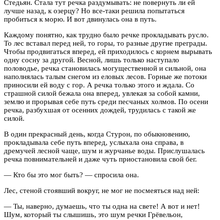
Стедьян. Стала тут речка раздумывать: не повернуть ли ей
лучше назад, к озерцу? Но все-таки решила попытаться
пробиться к морю. И вот двинулась она в путь.
Каждому понятно, как трудно было речке прокладывать русло.
То лес вставал перед ней, то горы, то разные другие преграды.
Чтобы продвигаться вперед, ей приходилось с корнем вырывать
одну сосну за другой. Весной, лишь только наступало
половодье, речка становилась могущественной и сильной, она
наполнялась талым снегом из еловых лесов. Горные же потоки
приносили ей воду с гор. А речка только этого и ждала. Со
страшной силой бежала она вперед, увлекая за собой камни,
землю и прорывая себе путь среди песчаных холмов. По осени
речка, разбухшая от осенних дождей, трудилась с такой же
силой.
В один прекрасный день, когда Стурон, по обыкновению,
прокладывала себе путь вперед, услыхала она справа, в
дремучей лесной чаще, шум и журчанье воды. Прислушалась
речка повнимательней и даже чуть приостановила свой бег.
— Кто бы это мог быть? — спросила она.
Лес, стеной стоявший вокруг, не мог не посмеяться над ней:
— Ты, наверно, думаешь, что ты одна на свете! А вот и нет!
Шум, который ты слышишь, это шум речки Грёвельон,