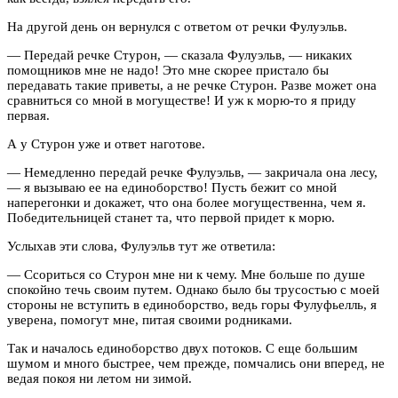
На другой день он вернулся с ответом от речки Фулуэльв.
— Передай речке Стурон, — сказала Фулуэльв, — никаких
помощников мне не надо! Это мне скорее пристало бы
передавать такие приветы, а не речке Стурон. Разве может она
сравниться со мной в могуществе! И уж к морю-то я приду
первая.
А у Стурон уже и ответ наготове.
— Немедленно передай речке Фулуэльв, — закричала она лесу,
— я вызываю ее на единоборство! Пусть бежит со мной
наперегонки и докажет, что она более могущественна, чем я.
Победительницей станет та, что первой придет к морю.
Услыхав эти слова, Фулуэльв тут же ответила:
— Ссориться со Стурон мне ни к чему. Мне больше по душе
спокойно течь своим путем. Однако было бы трусостью с моей
стороны не вступить в единоборство, ведь горы Фулуфьелль, я
уверена, помогут мне, питая своими родниками.
Так и началось единоборство двух потоков. С еще большим
шумом и много быстрее, чем прежде, помчались они вперед, не
ведая покоя ни летом ни зимой.