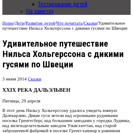
Тестирование детей
На заметку
Home
/
Дети
/
Развитие детей
/
Что почитать
/
Сказки
/
Удивительное
путешествие Нильса Хольгерссона с дикими гусями по Швеции
Удивительное путешествие
Нильса Хольгерссона с дикими
гусями по Швеции
3 июня 2014
Сказки
XXIX РЕКА ДАЛЬЭЛЬВЕН
Пятница, 29 апреля
В этот день Нильсу Хольгерссону удалось увидеть южную
Далекарлию. Дикие гуси летели над огромными рудниками
поселка Гренгесберг, над большими заводами у городка Лудвика,
над железоделательным заводом Ульвсхюттан, над старой
заброшенной фабрикой в поселке Гренгсхаммар к равнинам