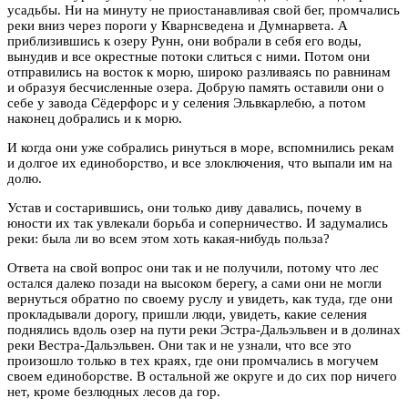
усадьбы. Ни на минуту не приостанавливая свой бег, промчались
реки вниз через пороги у Кварнсведена и Думнарвета. А
приблизившись к озеру Рунн, они вобрали в себя его воды,
вынудив и все окрестные потоки слиться с ними. Потом они
отправились на восток к морю, широко разливаясь по равнинам
и образуя бесчисленные озера. Добрую память оставили они о
себе у завода Сёдерфорс и у селения Эльвкарлебю, а потом
наконец добрались и к морю.
И когда они уже собрались ринуться в море, вспомнились рекам
и долгое их единоборство, и все злоключения, что выпали им на
долю.
Устав и состарившись, они только диву давались, почему в
юности их так увлекали борьба и соперничество. И задумались
реки: была ли во всем этом хоть какая-нибудь польза?
Ответа на свой вопрос они так и не получили, потому что лес
остался далеко позади на высоком берегу, а сами они не могли
вернуться обратно по своему руслу и увидеть, как туда, где они
прокладывали дорогу, пришли люди, увидеть, какие селения
поднялись вдоль озер на пути реки Эстра-Дальэльвен и в долинах
реки Вестра-Дальэльвен. Они так и не узнали, что все это
произошло только в тех краях, где они промчались в могучем
своем единоборстве. В остальной же округе и до сих пор ничего
нет, кроме безлюдных лесов да гор.