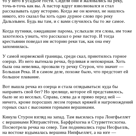
то у него в усадьбе гости. Сидели они и жаловались на реку,
точь-в-точь как вы. А пастор вдруг взволновался и стал
рассказывать одну историю. Когда же он кончил, не нашлось
никого, кто сказал бы хоть одно дурное слово про реку
Дальэльвен. Будь вы там, и с вами случилось бы то же самое.
Когда путники, ожидавшие парома, услыхали эти слова, им тоже
захотелось узнать, что рассказал о реке пастор. И тогда
крестьянин поведал им историю реки так, как она ему
запомнилась.
У самой норвежской границы, среди скал, приютилось горное
озерцо. Из него вытекала речка, бурливая и непокорная. Хоть
была она невелика, прозвали ту речку Стурон, что значит —
Большая Река. И в самом деле, похоже было, что предстоит ей
большое плавание.
Вот вышла речка из озерца и стала оглядываться: куда бы
направить свой бег? Но зрелище, которое ей представилось,
было не из веселых. Справа, слева да и прямо перед ней —
ничего, кроме поросших лесом горных кряжей и нагромождений
горных скал с высокими горными вершинами.
Кинула Стурон взгляд на запад. Там высилась гора Лонгфьеллет
с вершинами Юпгравстётен, Барфрёхогна и Стурветтесхогна.
Посмотрела речка на север. Там поднимались горы Несфьелль,
на востоке вздымалась вершина Нипфьеллет, а на юге —