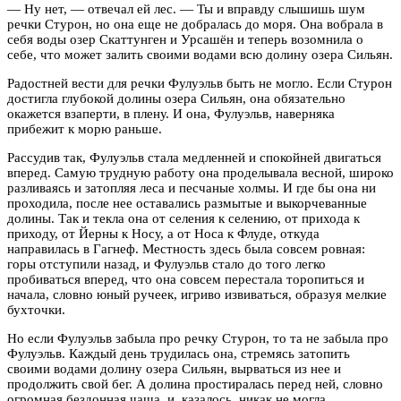
— Ну нет, — отвечал ей лес. — Ты и вправду слышишь шум
речки Стурон, но она еще не добралась до моря. Она вобрала в
себя воды озер Скаттунген и Урсашён и теперь возомнила о
себе, что может залить своими водами всю долину озера Сильян.
Радостней вести для речки Фулуэльв быть не могло. Если Стурон
достигла глубокой долины озера Сильян, она обязательно
окажется взаперти, в плену. И она, Фулуэльв, наверняка
прибежит к морю раньше.
Рассудив так, Фулуэльв стала медленней и спокойней двигаться
вперед. Самую трудную работу она проделывала весной, широко
разливаясь и затопляя леса и песчаные холмы. И где бы она ни
проходила, после нее оставались размытые и выкорчеванные
долины. Так и текла она от селения к селению, от прихода к
приходу, от Йерны к Носу, а от Носа к Флуде, откуда
направилась в Гагнеф. Местность здесь была совсем ровная:
горы отступили назад, и Фулуэльв стало до того легко
пробиваться вперед, что она совсем перестала торопиться и
начала, словно юный ручеек, игриво извиваться, образуя мелкие
бухточки.
Но если Фулуэльв забыла про речку Стурон, то та не забыла про
Фулуэльв. Каждый день трудилась она, стремясь затопить
своими водами долину озера Сильян, вырваться из нее и
продолжить свой бег. А долина простиралась перед ней, словно
огромная бездонная чаша, и, казалось, никак не могла