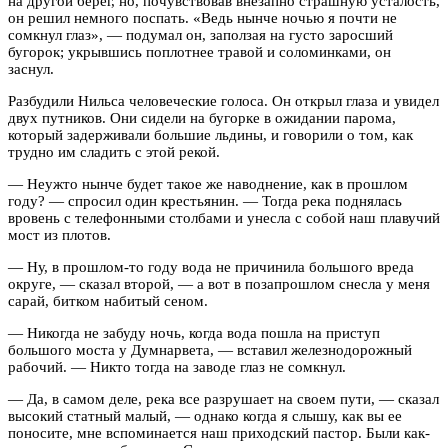
на другой берег, но, почувствовав внезапно страшную усталость,
он решил немного поспать. «Ведь нынче ночью я почти не
сомкнул глаз», — подумал он, заползая на густо заросший
бугорок; укрывшись поплотнее травой и соломинками, он
заснул.
Разбудили Нильса человеческие голоса. Он открыл глаза и увидел
двух путников. Они сидели на бугорке в ожидании парома,
который задерживали большие льдины, и говорили о том, как
трудно им сладить с этой рекой.
— Неужто нынче будет такое же наводнение, как в прошлом
году? — спросил один крестьянин. — Тогда река поднялась
вровень с телефонными столбами и унесла с собой наш плавучий
мост из плотов.
— Ну, в прошлом-то году вода не причинила большого вреда
округе, — сказал второй, — а вот в позапрошлом снесла у меня
сарай, битком набитый сеном.
— Никогда не забуду ночь, когда вода пошла на приступ
большого моста у Думнарвета, — вставил железнодорожный
рабочий. — Никто тогда на заводе глаз не сомкнул.
— Да, в самом деле, река все разрушает на своем пути, — сказал
высокий статный малый, — однако когда я слышу, как вы ее
поносите, мне вспоминается наш приходский пастор. Были как-