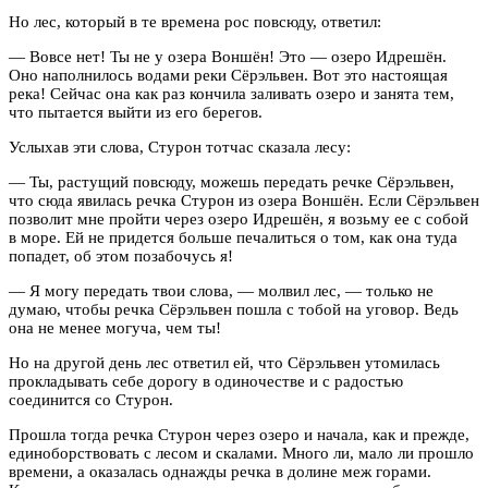
Но лес, который в те времена рос повсюду, ответил:
— Вовсе нет! Ты не у озера Воншён! Это — озеро Идрешён.
Оно наполнилось водами реки Сёрэльвен. Вот это настоящая
река! Сейчас она как раз кончила заливать озеро и занята тем,
что пытается выйти из его берегов.
Услыхав эти слова, Стурон тотчас сказала лесу:
— Ты, растущий повсюду, можешь передать речке Сёрэльвен,
что сюда явилась речка Стурон из озера Воншён. Если Сёрэльвен
позволит мне пройти через озеро Идрешён, я возьму ее с собой
в море. Ей не придется больше печалиться о том, как она туда
попадет, об этом позабочусь я!
— Я могу передать твои слова, — молвил лес, — только не
думаю, чтобы речка Сёрэльвен пошла с тобой на уговор. Ведь
она не менее могуча, чем ты!
Но на другой день лес ответил ей, что Сёрэльвен утомилась
прокладывать себе дорогу в одиночестве и с радостью
соединится со Стурон.
Прошла тогда речка Стурон через озеро и начала, как и прежде,
единоборствовать с лесом и скалами. Много ли, мало ли прошло
времени, а оказалась однажды речка в долине меж горами.