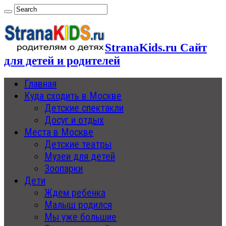
StranaKids.ru Сайт
для детей и родителей
Главная
Куда сходить в Москве
Детские спектакли
Досуг и отдых
Места в Москве
Детские театры
Музеи для детей
Зоопарки
Дети
Ждем ребенка
Малыш родился
Мы уже большие