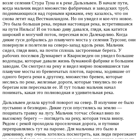
возле селения Стура Туна и к реке Дальэльвен. В начале пути,
когда мальчик видел множество фабричных и заводских труб,
поднимающихся над горными кряжами, ему казалось, что он
снова летит над Вестманландом. Но он увидел и кое-что новое.
Это была большая река, первая настоящая река, встретившаяся
на пути Нильса! И он только диву давался, глядя, как катится
широкий и могучий поток, пересекая всю Далекарлию. Когда
дикие гуси добрались до плавучего моста у селения Турсонг, они
повернули и полетели на северо-запад вдоль реки. Мальчик
сидел, глядя вниз, на почти сплошь застроенные берега. У
рабочих поселков Думнарвет и Кварнсведен он увидел большие
водопады, которые давали жизнь бумажной фабрике и большим
заводам. Он смотрел на реку и видел мирно покоившиеся там
плавучие мосты из бревенчатых плотов, паромы, ходившие от
одного берега реки к другому, множество бревен, которые
неслись по реке, железные дороги, которые тянулись по ее
берегам или пересекали ее. И тут только мальчик начал
понимать, какая это полноводная и удивительная река.
Дальэльвен делала крутой поворот на север. В излучине ее было
пустынно и безлюдно. Дикие гуси опустились на землю —
пощипать травку на лугу. Мальчик тотчас сбежал вниз по
высокому берегу — поглядеть на реку, которая текла внизу.
Рядом с рекой проходила проселочная дорога, и путники
переправлялись тут на пароме. Для мальчика это было в
диковинку, ему очень хотелось посмотреть, как люди переезжают