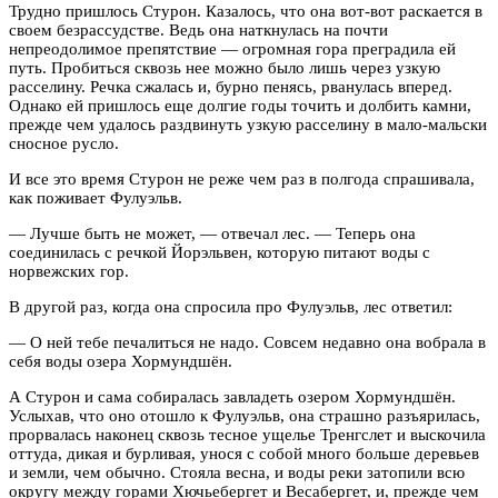
Трудно пришлось Стурон. Казалось, что она вот-вот раскается в
своем безрассудстве. Ведь она наткнулась на почти
непреодолимое препятствие — огромная гора преградила ей
путь. Пробиться сквозь нее можно было лишь через узкую
расселину. Речка сжалась и, бурно пенясь, рванулась вперед.
Однако ей пришлось еще долгие годы точить и долбить камни,
прежде чем удалось раздвинуть узкую расселину в мало-мальски
сносное русло.
И все это время Стурон не реже чем раз в полгода спрашивала,
как поживает Фулуэльв.
— Лучше быть не может, — отвечал лес. — Теперь она
соединилась с речкой Йорэльвен, которую питают воды с
норвежских гор.
В другой раз, когда она спросила про Фулуэльв, лес ответил:
— О ней тебе печалиться не надо. Совсем недавно она вобрала в
себя воды озера Хормундшён.
А Стурон и сама собиралась завладеть озером Хормундшён.
Услыхав, что оно отошло к Фулуэльв, она страшно разъярилась,
прорвалась наконец сквозь тесное ущелье Тренгслет и выскочила
оттуда, дикая и бурливая, унося с собой много больше деревьев
и земли, чем обычно. Стояла весна, и воды реки затопили всю
округу между горами Хючьебергет и Весабергет, и, прежде чем