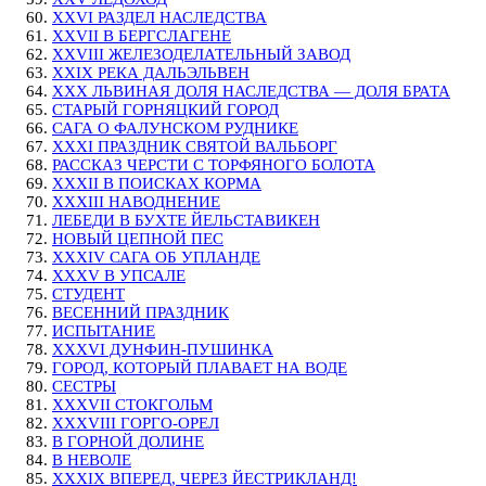
XXVI РАЗДЕЛ НАСЛЕДСТВА
XXVII В БЕРГСЛАГЕНЕ
XXVIII ЖЕЛЕЗОДЕЛАТЕЛЬНЫЙ ЗАВОД
XXIX РЕКА ДАЛЬЭЛЬВЕН
XXX ЛЬВИНАЯ ДОЛЯ НАСЛЕДСТВА — ДОЛЯ БРАТА
СТАРЫЙ ГОРНЯЦКИЙ ГОРОД
САГА О ФАЛУНСКОМ РУДНИКЕ
XXXI ПРАЗДНИК СВЯТОЙ ВАЛЬБОРГ
РАССКАЗ ЧЕРСТИ С ТОРФЯНОГО БОЛОТА
XXXII В ПОИСКАХ КОРМА
XXXIII НАВОДНЕНИЕ
ЛЕБЕДИ В БУХТЕ ЙЕЛЬСТАВИКЕН
НОВЫЙ ЦЕПНОЙ ПЕС
XXXIV САГА ОБ УПЛАНДЕ
XXXV В УПСАЛЕ
СТУДЕНТ
ВЕСЕННИЙ ПРАЗДНИК
ИСПЫТАНИЕ
XXXVI ДУНФИН-ПУШИНКА
ГОРОД, КОТОРЫЙ ПЛАВАЕТ НА ВОДЕ
СЕСТРЫ
XXXVII СТОКГОЛЬМ
XXXVIII ГОРГО-ОРЕЛ
В ГОРНОЙ ДОЛИНЕ
В НЕВОЛЕ
XXXIX ВПЕРЕД, ЧЕРЕЗ ЙЕСТРИКЛАНД!