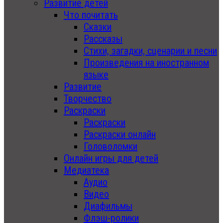
Развитие детей
Что почитать
Сказки
Рассказы
Стихи, загадки, сценарии и песни
Произведения на иностранном
языке
Развитие
Творчество
Раскраски
Раскраски
Раскраски онлайн
Головоломки
Онлайн игры для детей
Медиатека
Аудио
Видео
Диафильмы
Флэш-ролики