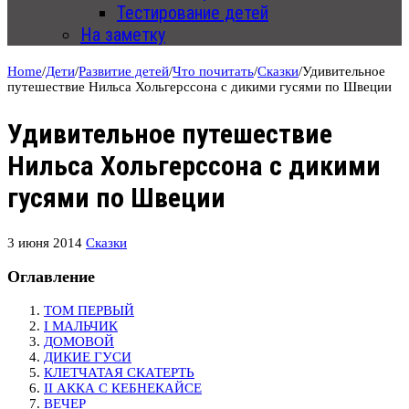
Тестирование детей
На заметку
Home
/
Дети
/
Развитие детей
/
Что почитать
/
Сказки
/
Удивительное
путешествие Нильса Хольгерссона с дикими гусями по Швеции
Удивительное путешествие
Нильса Хольгерссона с дикими
гусями по Швеции
3 июня 2014
Сказки
Оглавление
ТОМ ПЕРВЫЙ
I МАЛЬЧИК
ДОМОВОЙ
ДИКИЕ ГУСИ
КЛЕТЧАТАЯ СКАТЕРТЬ
II АККА С КЕБНЕКАЙСЕ
ВЕЧЕР