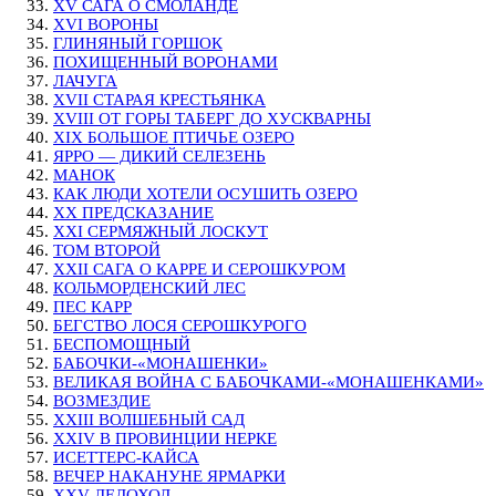
XV САГА О СМОЛАНДЕ
XVI ВОРОНЫ
ГЛИНЯНЫЙ ГОРШОК
ПОХИЩЕННЫЙ ВОРОНАМИ
ЛАЧУГА
XVII СТАРАЯ КРЕСТЬЯНКА
XVIII ОТ ГОРЫ ТАБЕРГ ДО ХУСКВАРНЫ
XIX БОЛЬШОЕ ПТИЧЬЕ ОЗЕРО
ЯРРО — ДИКИЙ СЕЛЕЗЕНЬ
МАНОК
КАК ЛЮДИ ХОТЕЛИ ОСУШИТЬ ОЗЕРО
XX ПРЕДСКАЗАНИЕ
XXI СЕРМЯЖНЫЙ ЛОСКУТ
ТОМ ВТОРОЙ
XXII САГА О КАРРЕ И СЕРОШКУРОМ
КОЛЬМОРДЕНСКИЙ ЛЕС
ПЕС КАРР
БЕГСТВО ЛОСЯ СЕРОШКУРОГО
БЕСПОМОЩНЫЙ
БАБОЧКИ-«МОНАШЕНКИ»
ВЕЛИКАЯ ВОЙНА С БАБОЧКАМИ-«МОНАШЕНКАМИ»
ВОЗМЕЗДИЕ
XXIII ВОЛШЕБНЫЙ САД
XXIV В ПРОВИНЦИИ НЕРКЕ
ИСЕТТЕРС-КАЙСА
ВЕЧЕР НАКАНУНЕ ЯРМАРКИ
XXV ЛЕДОХОД