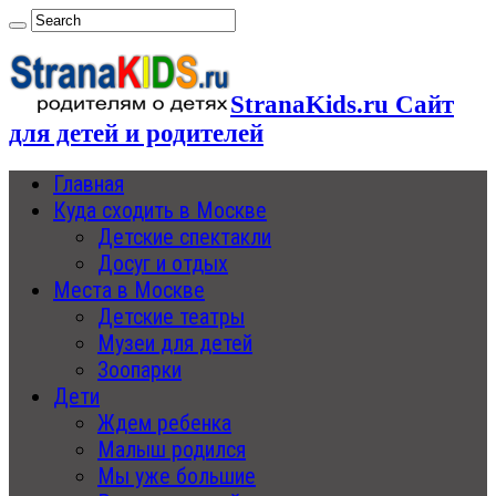
StranaKids.ru Сайт
для детей и родителей
Главная
Куда сходить в Москве
Детские спектакли
Досуг и отдых
Места в Москве
Детские театры
Музеи для детей
Зоопарки
Дети
Ждем ребенка
Малыш родился
Мы уже большие