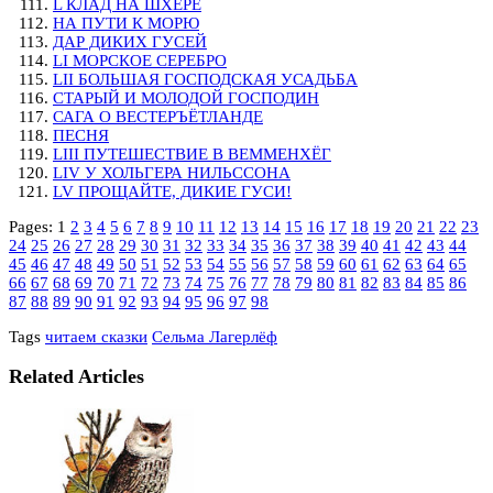
L КЛАД НА ШХЕРЕ
НА ПУТИ К МОРЮ
ДАР ДИКИХ ГУСЕЙ
LI МОРСКОЕ СЕРЕБРО
LII БОЛЬШАЯ ГОСПОДСКАЯ УСАДЬБА
СТАРЫЙ И МОЛОДОЙ ГОСПОДИН
САГА О ВЕСТЕРЪЁТЛАНДЕ
ПЕСНЯ
LIII ПУТЕШЕСТВИЕ В ВЕММЕНХЁГ
LIV У ХОЛЬГЕРА НИЛЬССОНА
LV ПРОЩАЙТЕ, ДИКИЕ ГУСИ!
Pages:
1
2
3
4
5
6
7
8
9
10
11
12
13
14
15
16
17
18
19
20
21
22
23
24
25
26
27
28
29
30
31
32
33
34
35
36
37
38
39
40
41
42
43
44
45
46
47
48
49
50
51
52
53
54
55
56
57
58
59
60
61
62
63
64
65
66
67
68
69
70
71
72
73
74
75
76
77
78
79
80
81
82
83
84
85
86
87
88
89
90
91
92
93
94
95
96
97
98
Tags
читаем сказки
Сельма Лагерлёф
Related Articles