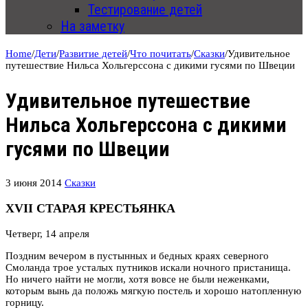
Тестирование детей
На заметку
Home
/
Дети
/
Развитие детей
/
Что почитать
/
Сказки
/
Удивительное
путешествие Нильса Хольгерссона с дикими гусями по Швеции
Удивительное путешествие
Нильса Хольгерссона с дикими
гусями по Швеции
3 июня 2014
Сказки
XVII СТАРАЯ КРЕСТЬЯНКА
Четверг, 14 апреля
Поздним вечером в пустынных и бедных краях северного
Смоланда трое усталых путников искали ночного пристанища.
Но ничего найти не могли, хотя вовсе не были неженками,
которым вынь да положь мягкую постель и хорошо натопленную
горницу.