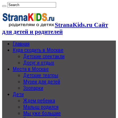
StranaKids.ru Сайт
для детей и родителей
Главная
Куда сходить в Москве
Детские спектакли
Досуг и отдых
Места в Москве
Детские театры
Музеи для детей
Зоопарки
Дети
Ждем ребенка
Малыш родился
Мы уже большие