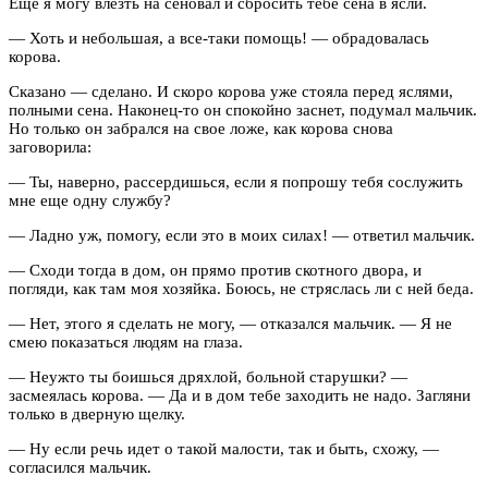
Еще я могу влезть на сеновал и сбросить тебе сена в ясли.
— Хоть и небольшая, а все-таки помощь! — обрадовалась
корова.
Сказано — сделано. И скоро корова уже стояла перед яслями,
полными сена. Наконец-то он спокойно заснет, подумал мальчик.
Но только он забрался на свое ложе, как корова снова
заговорила:
— Ты, наверно, рассердишься, если я попрошу тебя сослужить
мне еще одну службу?
— Ладно уж, помогу, если это в моих силах! — ответил мальчик.
— Сходи тогда в дом, он прямо против скотного двора, и
погляди, как там моя хозяйка. Боюсь, не стряслась ли с ней беда.
— Нет, этого я сделать не могу, — отказался мальчик. — Я не
смею показаться людям на глаза.
— Неужто ты боишься дряхлой, больной старушки? —
засмеялась корова. — Да и в дом тебе заходить не надо. Загляни
только в дверную щелку.
— Ну если речь идет о такой малости, так и быть, схожу, —
согласился мальчик.