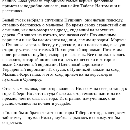
башню. Акка указала сородичам самые верные дорожные
приметы и подробно описала, как найти Таберг. На том они и
расстались.
Белый гусак выбрал в спутницы Пушинку; они летали повсюду,
страшно беспокоясь о мальчике. Во время своих странствий они
слышали, как пел-разорялся дрозд, сидевший на верхушке
дерева. Он злился на кого-то, кто назвал себя Похищенным
воронами и якобы насмехался над ним, самим дроздом! Мортен
и Пушинка завязали беседу с дроздом, и он показал им, в какую
сторону улетел этот самый Похищенный воронами. Потом им
повстречались голубок, скворец и селезень. Все они жаловались
на злодея, который помешал им петь их песенки и которого
звали Схваченный воронами, Плененный воронами и
Украденный воронами. Так гусак с Пушинкой напали на след
Малыша-Коротыша, и этот след привел их на вересковую
пустошь в Суннербу.
Отыскав мальчика, они отправились с Нильсом на северо-запад к
горе Таберг. Но лететь туда было далеко, темнота настигла их
прежде, чем показалась гора. И, страшно измученные, они
расположились на ночлег в усадьбе.
«Только бы добраться завтра до горы Таберг, и тогда конец всем
заботам», — думал Нильс, глубже зарываясь в солому, чтобы
согреться.