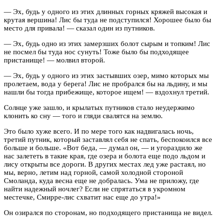
— Эх, будь у одного из этих длинных горных кряжей высокая и
крутая вершина! Лис бы туда не подступился! Хорошее было бы
место для привала! — сказал один из путников.
— Эх, будь одно из этих замерзших болот сырым и топким! Лис
не посмел бы туда нос сунуть! Тоже было бы подходящее
пристанище! — молвил второй.
— Эх, будь у одного из этих застывших озер, мимо которых мы
пролетаем, вода у берега! Лис не пробрался бы на льдину, и мы
нашли бы тогда прибежище, которое ищем! — вздохнул третий.
Солнце уже зашло, и крылатых путников стало неудержимо
клонить ко сну — того и гляди свалятся на землю.
Это было хуже всего. И по мере того как надвигалась ночь,
третий путник, который заставлял себя не спать, беспокоился все
больше и больше. «Вот беда, — думал он, — и угораздило же
нас залететь в такие края, где озера и болота еще подо льдом и
лису открыты все дороги. В других местах лед уже растаял, но
мы, верно, летим над горной, самой холодной стороной
Смоланда, куда весна еще не добралась. Ума не приложу, где
найти надежный ночлег? Если не спрятаться в укромном
местечке, Смирре-лис схватит нас еще до утра!»
Он озирался по сторонам, но подходящего пристанища не видел.