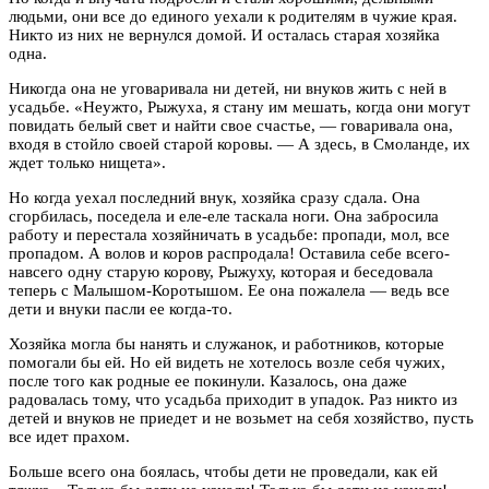
людьми, они все до единого уехали к родителям в чужие края.
Никто из них не вернулся домой. И осталась старая хозяйка
одна.
Никогда она не уговаривала ни детей, ни внуков жить с ней в
усадьбе. «Неужто, Рыжуха, я стану им мешать, когда они могут
повидать белый свет и найти свое счастье, — говаривала она,
входя в стойло своей старой коровы. — А здесь, в Смоланде, их
ждет только нищета».
Но когда уехал последний внук, хозяйка сразу сдала. Она
сгорбилась, поседела и еле-еле таскала ноги. Она забросила
работу и перестала хозяйничать в усадьбе: пропади, мол, все
пропадом. А волов и коров распродала! Оставила себе всего-
навсего одну старую корову, Рыжуху, которая и беседовала
теперь с Малышом-Коротышом. Ее она пожалела — ведь все
дети и внуки пасли ее когда-то.
Хозяйка могла бы нанять и служанок, и работников, которые
помогали бы ей. Но ей видеть не хотелось возле себя чужих,
после того как родные ее покинули. Казалось, она даже
радовалась тому, что усадьба приходит в упадок. Раз никто из
детей и внуков не приедет и не возьмет на себя хозяйство, пусть
все идет прахом.
Больше всего она боялась, чтобы дети не проведали, как ей