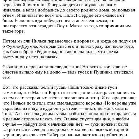
вересковой пустоши. Теперь же дети вернулись пешком
издалека, а когда добрались до своего родного дома, он полыхал
огнем. И виноват во всем он, Нильс! Сердце его сжалось от
боли. Если он когда-нибудь снова станет человеком, то
постарается вознаградить Осу и Матса за то, что причинил им
такое горе.
Потом мысли Нильса перенеслись к воронам, а когда он подумал
о Фумле-Друмле, который спас его и погиб сразу же после того,
как был избран хёвдингом, он так опечалился, что слезы
выступили у него на глазах.
Сколько он пережил за последние дни! Но зато какое великое
счастье выпало ему на долю — ведь гусак и Пушинка отыскали
его!
Вот что рассказал белый гусак. Лишь только дикие гуси
заметили, что Малыш-Коротыш исчез, они стали расспрашивать
о нем всех встречных лесных зверюшек и птиц. И вскоре узнали,
что Нильса похитила стая смоландского воронья. Но вороны уже
скрылись из виду, а куда они улетели — никто не мог сказать.
Тогда Акка велела диким гусям разбиться попарно и отправиться
в разные стороны искать его. Однако спустя два дня, в любом
случае — найдут они мальчика или нет, — гуси должны были
встретиться в северо-западном Смоланде, на высокой горной
вершине, что зовется Таберг и напоминает косо срубленную