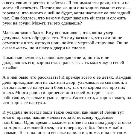
о всех своих горестях и заботах. Я понимала эти речи, хоть и не
могла ей отвечать. Последние же дни она ходила сама не своя —
горевала, что никого с ней не будет, когда настанет ее последний
час. Она боялась, что некому будет закрыть ей глаза и сложить
руки на груди. Может, ты это сделаешь?
Мальчик заколебался. Ему вспомнилось, что, когда умер
дедушка, мать обрядила его. Но ему казалось, что сам он не
осмелится в эту жуткую ночь пойти к мертвой старушке. Он не
сказал «нет», но и шагу к двери не сделал.
Помолчав немного, словно ожидая ответа, но так и не
дождавшись его, корова стала рассказывать мальчику о своей
хозяйке.
А о ней было что рассказать! И прежде всего о ее детях. Каждый
день приходили они на скотный двор, ухаживали за скотиной, а
летом пасли ее на лугах и болотах, так что корова все про них
знала. Много радости принесли они своей матери — эти
работящие, веселые и умные дети. Уж кто-кто, а корова знает, на
что годны ее пастухи.
И усадьба не всегда была такой бедной, как нынче! Земли тут
много, правда, пашни маловато, зато повсюду чудесные
пастбища. Одно время в каждом стойле на скотном дворе стояло
по корове, а воловий хлев, что теперь пуст, был битком набит
волами. То-то радость и веселье царили и в доме, и на скотном