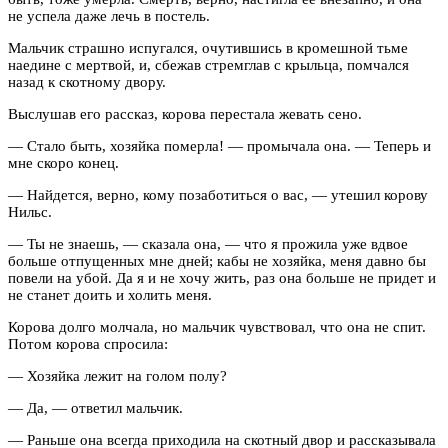
не успела даже лечь в постель.
Мальчик страшно испугался, очутившись в кромешной тьме
наедине с мертвой, и, сбежав стремглав с крыльца, помчался
назад к скотному двору.
Выслушав его рассказ, корова перестала жевать сено.
— Стало быть, хозяйка померла! — промычала она. — Теперь и
мне скоро конец.
— Найдется, верно, кому позаботиться о вас, — утешил корову
Нильс.
— Ты не знаешь, — сказала она, — что я прожила уже вдвое
больше отпущенных мне дней; кабы не хозяйка, меня давно бы
повели на убой. Да я и не хочу жить, раз она больше не придет и
не станет доить и холить меня.
Корова долго молчала, но мальчик чувствовал, что она не спит.
Потом корова спросила:
— Хозяйка лежит на голом полу?
— Да, — ответил мальчик.
— Раньше она всегда приходила на скотный двор и рассказывала