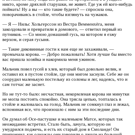
никто, кроме дряхлой старушки, не живет. Где уж ей кого-нибудь
поймать! Ну а вы — кто такие будете? — спросила она,
поворачиваясь в стойле, чтобы взглянуть на чужаков.
— Я — Нильс Хольгерссон из Вестра Вемменхёга, меня
заколдовали и превратили в домового, — ответил первый из
путников. — Со мною домашний гусь, на котором я езжу
верхом, и серая гусыня.
— Такие диковинные гости к нам еще не захаживали, —
промычала корова. — Добро пожаловать! Хотя лучше бы вместо
вас пришла хозяйка и накормила меня ужином.
Мальчик повел гусей в хлев, который был довольно велик, и
оставил их в пустом стойле, где они мигом заснули. Себе же он
соорудил маленькую постельку из соломы и лег, надеясь, что и
сам тотчас же заснет.
Но не тут-то было: несчастная, некормленая корова ни минутки
не могла постоять спокойно. Она трясла цепью, топталась в
стойле и жаловалась на голод. Мальчик не сомкнул глаз и лежал,
вспоминая все, что произошло с ним за эти последние дни.
Он думал об Осе-пастушке и маленьком Матсе, которых так
неожиданно встретил. Стало быть, лачуга, которую он
умудрился поджечь, и есть их старый дом в Смоланде! Он
припомнил, как однажды они говорили о лачуге на большой