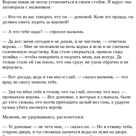
Корова никак не могла угомониться в своем стойле. И вдруг она
заговорила с мальчиком:
— Кто-то из вас говорил, что он — домовой. Коли это правда, он
должен уметь ходить за коровой!
— А что тебе надо? — спросил мальчик.
— Да все: меня сегодня и не доили, и не чистили, — ответила
корова. — Мне не положили на ночь корма в ясли и не сменили
соломенную подстилку. Как стало смеркаться, пришла сюда
хозяйка — чтобы покормить и подоить меня, как всегда. Да
только стало ей так плохо, что она сразу же ушла обратно и не
вернулась.
— Вот досада, ведь я так мал и слаб, — сказал мальчик, — что
вряд ли смогу помочь тебе.
— Зря ты вбил себе в голову, что ты слаб, потому что мал, —
промычала корова. — Все домовые, о которых я слышала, были
до того сильны, что могли притащить целый воз сена, а ударом
кулака убить насмерть корову.
Мальчик, не удержавшись, расхохотался.
— Те домовые — не чета мне, — сказал он. — Но я отвяжу тебя,
открою двери, и ты сможешь напиться воды из лужи на дворе.