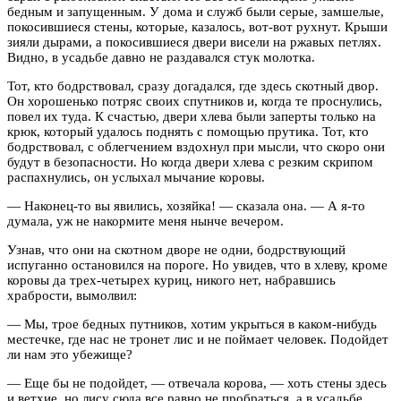
бедным и запущенным. У дома и служб были серые, замшелые,
покосившиеся стены, которые, казалось, вот-вот рухнут. Крыши
зияли дырами, а покосившиеся двери висели на ржавых петлях.
Видно, в усадьбе давно не раздавался стук молотка.
Тот, кто бодрствовал, сразу догадался, где здесь скотный двор.
Он хорошенько потряс своих спутников и, когда те проснулись,
повел их туда. К счастью, двери хлева были заперты только на
крюк, который удалось поднять с помощью прутика. Тот, кто
бодрствовал, с облегчением вздохнул при мысли, что скоро они
будут в безопасности. Но когда двери хлева с резким скрипом
распахнулись, он услыхал мычание коровы.
— Наконец-то вы явились, хозяйка! — сказала она. — А я-то
думала, уж не накормите меня нынче вечером.
Узнав, что они на скотном дворе не одни, бодрствующий
испуганно остановился на пороге. Но увидев, что в хлеву, кроме
коровы да трех-четырех куриц, никого нет, набравшись
храбрости, вымолвил:
— Мы, трое бедных путников, хотим укрыться в каком-нибудь
местечке, где нас не тронет лис и не поймает человек. Подойдет
ли нам это убежище?
— Еще бы не подойдет, — отвечала корова, — хоть стены здесь
и ветхие, но лису сюда все равно не пробраться, а в усадьбе