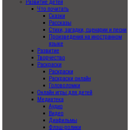
Развитие детей
Что почитать
Сказки
Рассказы
Стихи, загадки, сценарии и песни
Произведения на иностранном
языке
Развитие
Творчество
Раскраски
Раскраски
Раскраски онлайн
Головоломки
Онлайн игры для детей
Медиатека
Аудио
Видео
Диафильмы
Флэш-ролики