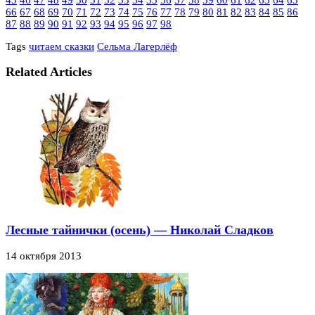
66
67
68
69
70
71
72
73
74
75
76
77
78
79
80
81
82
83
84
85
86
87
88
89
90
91
92
93
94
95
96
97
98
Tags
читаем сказки
Сельма Лагерлёф
Related Articles
Лесные тайнички (осень) — Николай Сладков
14 октября 2013