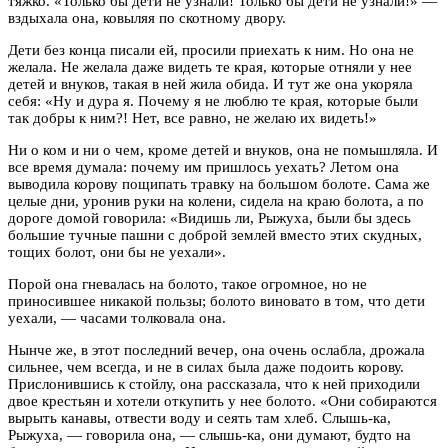
тяжко. «Только бы дети не узнали! Только бы дети не узнали!» —
вздыхала она, ковыляя по скотному двору.
Дети без конца писали ей, просили приехать к ним. Но она не
желала. Не желала даже видеть те края, которые отняли у нее
детей и внуков, такая в ней жила обида. И тут же она укоряла
себя: «Ну и дура я. Почему я не люблю те края, которые были
так добры к ним?! Нет, все равно, не желаю их видеть!»
Ни о ком и ни о чем, кроме детей и внуков, она не помышляла. И
все время думала: почему им пришлось уехать? Летом она
выводила корову пощипать травку на большом болоте. Сама же
целые дни, уронив руки на колени, сидела на краю болота, а по
дороге домой говорила: «Видишь ли, Рыжуха, были бы здесь
большие тучные пашни с доброй землей вместо этих скудных,
тощих болот, они бы не уехали».
Порой она гневалась на болото, такое огромное, но не
приносившее никакой пользы; болото виновато в том, что дети
уехали, — часами толковала она.
Нынче же, в этот последний вечер, она очень ослабла, дрожала
сильнее, чем всегда, и не в силах была даже подоить корову.
Прислонившись к стойлу, она рассказала, что к ней приходили
двое крестьян и хотели откупить у нее болото. «Они собираются
вырыть канавы, отвести воду и сеять там хлеб. Слышь-ка,
Рыжуха, — говорила она, — слышь-ка, они думают, будто на