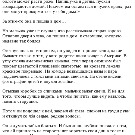
болоте может расти рожь. Напишу-ка я детям, пускай
возвращаются домой. Незачем им оставаться в чужих краях, раз
они могут прокормиться у себя дома!»
За этим-то она и пошла в дом…
Но мальчик уже не слушал, что рассказывала старая корова.
Отворив двери хлева, он пошел в дом, к старушке, которую
недавно так боялся.
Оглянувшись по сторонам, он увидел в горнице вещи, какие
бывают только у тех, у кого родственники живут в Америке. В
углу стояла американская качалка, стол перед окошком был
покрыт цветастой плюшевой скатертью, на кровати лежало
красивое покрывало. На комоде возвышались вазы и пара
подсвечников с толстыми витыми свечами. На стене висели
фотографии детей и внуков хозяйки.
Отыскав коробок со спичками, мальчик зажег свечи. И не для
того, чтобы лучше видеть, а чтобы почтить, как ему казалось,
память старушки.
Потом он подошел к ней, закрыл ей глаза, сложил на груди руки
и откинул со лба седые, редкие волосы.
Он и думать забыл бояться. И был лишь глубоко опечален тем,
что ей пришлось на старости лет коротать свои дни в тоске и