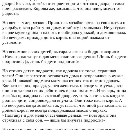
дворе! Бывало, хозяйка отворяет ворота скотного двора, а сама
поет-распевает. Коровы же, заслышав, что она идет, мычат от
радости.
Но вот — умер хозяин. Пришлось хозяйке взять на свои плечи и
усадьбу, и всю работу по дому, и заботу о малышах. Не уступая
в силе мужику, она и пахала, и собирала урожай, и домовничала.
По вечерам, приходя доить коров, она порой плакала от
усталости.
Но вспомнив своих детей, вытирала слезы и бодро говорила:
«Ничего, настанут и для меня счастливые деньки! Лишь бы дети
подросли! Да, лишь бы дети подросли!»
Но стоило детям подрасти, как одолела их тоска, страшная
тоска! Они не захотели оставаться дома и отправились в чужие
края. И никакой подмоги матушка от них так и не дождалась.
Кое-кто из них, правда, успел жениться, прежде чем уехал, вот
они и оставили своих ребятишек в родном доме. И теперь, когда
хозяйка приходила на скотный двор, ее, точь-в-точь как когда-то
родные дети, сопровождали внучата. Они тоже пасли коров. А
по вечерам, когда хозяйка так уставала, что иной раз засыпала за
дойкой коров, ее всегда поддерживала мысль о внуках.
«Настанут и для меня счастливые деньки, — повторяла она,
стряхивая с себя сон, — лишь бы внучата подросли!»
Но когда и внучата подросли и стали хорошими, дельными