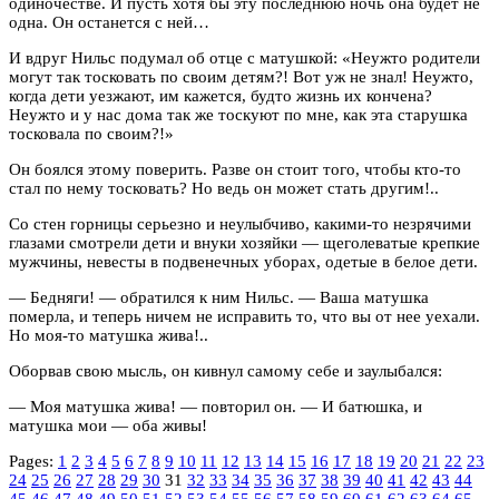
одиночестве. И пусть хотя бы эту последнюю ночь она будет не
одна. Он останется с ней…
И вдруг Нильс подумал об отце с матушкой: «Неужто родители
могут так тосковать по своим детям?! Вот уж не знал! Неужто,
когда дети уезжают, им кажется, будто жизнь их кончена?
Неужто и у нас дома так же тоскуют по мне, как эта старушка
тосковала по своим?!»
Он боялся этому поверить. Разве он стоит того, чтобы кто-то
стал по нему тосковать? Но ведь он может стать другим!..
Со стен горницы серьезно и неулыбчиво, какими-то незрячими
глазами смотрели дети и внуки хозяйки — щеголеватые крепкие
мужчины, невесты в подвенечных уборах, одетые в белое дети.
— Бедняги! — обратился к ним Нильс. — Ваша матушка
померла, и теперь ничем не исправить то, что вы от нее уехали.
Но моя-то матушка жива!..
Оборвав свою мысль, он кивнул самому себе и заулыбался:
— Моя матушка жива! — повторил он. — И батюшка, и
матушка мои — оба живы!
Pages:
1
2
3
4
5
6
7
8
9
10
11
12
13
14
15
16
17
18
19
20
21
22
23
24
25
26
27
28
29
30
31
32
33
34
35
36
37
38
39
40
41
42
43
44
45
46
47
48
49
50
51
52
53
54
55
56
57
58
59
60
61
62
63
64
65