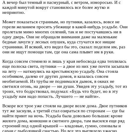
А вечер был темный и пасмурный, с ветром, изморосью. И с
каждой минутой вокруг становилось все более жутко и
неприютно.
Может показаться странным, но путники, казалось, вовсе не
горели желанием просить убежище в какой-нибудь усадьбе. Они
пролетали мимо многих селений, так и не постучавшись ни в
одну дверь. Они не обращали внимания даже на маленькие
бедные лачуги у лесных опушек, куда стучатся все нищие
странники. И всякий, кто видел бы это, сказал: поделом им, раз
они не ищут помощи там, где она сама плывет им в руки.
Когда совсем стемнело и лишь у края небосвода едва теплилась
еще полоска света, путники — а двое из них уже почти засыпали
на лету — наткнулись на крестьянскую усадьбу. Она стояла
особняком, далеко от других домов, и казалась совсем
необитаемой. Из трубы не поднимался дымок, в окнах не
светился огонь, на дворе — ни души. Увидев эту усадьбу, тот из
троих, что бодрствовал, подумал: «Будь что будет, но в эту
усадьбу нам надо попасть. Лучшего — не найти».
Вскоре все трое уже стояли на дворе возле дома. Двое путников
тут же заснули, а третий стал озираться по сторонам — где бы
найти приют на ночь. Усадьба была довольно большая: кроме
жилого дома, конюшни и скотного двора, там высился еще ряд
строений под одной крышей — кладовые, гумно, сеновалы и
сараи с рыболовной снастью. Но все это выглядело ужасно