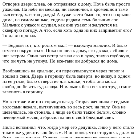
Отворив двери хлева, он отправился к дому. Ночь была просто
ужасная. На небе ни месяца, ни звездочки, в кромешной тьме
выл ветер, хлестал дождь! А хуже всего было то, что на крыше
дома, на самом коньке, сидели рядком семь больших сов.
Мальчик с ужасом слушал, как они ухают и жалуются на
скверную погоду. А что, если хоть одна из них заприметит его?
Тогда он пропал.
— Бедный тот, кто ростом мал! — вздохнул мальчик. И было
отчего сокрушаться. Пока он шел к дому, его дважды сбило с
ног ветром. Один раз ветер загнал его в лужу, такую глубокую,
что он чуть не утонул. Но все-таки он добрался до дома.
Взобравшись на крыльцо, он перекувырнулся через порог и
вошел в сени. Дверь в горницу была заперта, но внизу, в одном
из ее углов, было отверстие для кошки, чтобы она могла
свободно бегать туда-сюда. И мальчик безо всякого труда смог
заглянуть в горницу.
Но в тот же миг он отпрянул назад. Старая женщина с седыми
волосами лежала, вытянувшись во весь рост, на полу. Она не
шевелилась, не стонала, а лицо ее было таким белым, словно
невидимый месяц отбросил на него свой бледный свет.
Нильс вспомнил, что, когда умер его дедушка, лицо у него стало
таким же удивительно белым. И он понял, что старушка, должно
быть, тоже умерла. Смерть, верно, настигла ее внезапно, и она