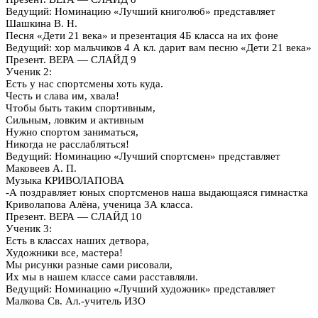
Ведущий: Номинацию «Лучший книголюб» представляет
Шашкина В. Н.
Песня «Дети 21 века» и презентация 4Б класса на их фоне
Ведущий: хор мальчиков 4 А кл. дарит вам песню «Дети 21 века»
Презент. ВЕРА — СЛАЙД 9
Ученик 2:
Есть у нас спортсмены хоть куда.
Честь и слава им, хвала!
Чтобы быть таким спортивным,
Сильным, ловким и активным
Нужно спортом заниматься,
Никогда не расслабляться!
Ведущий: Номинацию «Лучший спортсмен» представляет
Маковеев А. П.
Музыка КРИВОЛАПОВА
-А поздравляет юных спортсменов наша выдающаяся гимнастка
Криволапова Алёна, ученица 3А класса.
Презент. ВЕРА — СЛАЙД 10
Ученик 3:
Есть в классах наших детвора,
Художники все, мастера!
Мы рисунки разные сами рисовали,
Их мы в нашем классе сами расставляли.
Ведущий: Номинацию «Лучший художник» представляет
Малкова Св. Ал.-учитель ИЗО