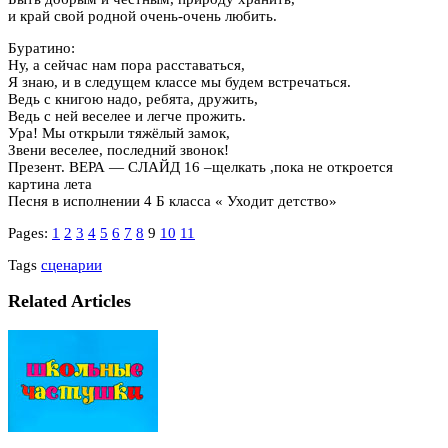
и край свой родной очень-очень любить.
Буратино:
Ну, а сейчас нам пора расставаться,
Я знаю, и в следущем классе мы будем встречаться.
Ведь с книгою надо, ребята, дружить,
Ведь с ней веселее и легче прожить.
Ура! Мы открыли тяжёлый замок,
Звени веселее, последний звонок!
Презент. ВЕРА — СЛАЙД 16 –щелкать ,пока не откроется
картина лета
Песня в исполнении 4 Б класса « Уходит детство»
Pages:
1
2
3
4
5
6
7
8
9
10
11
Tags
сценарии
Related Articles