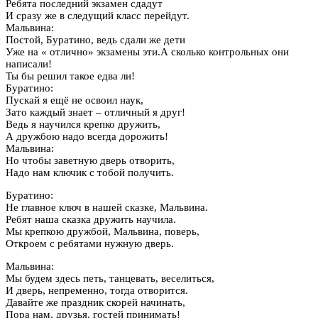
Ребята последний экзамен сдадут
И сразу же в следущий класс перейдут.
Мальвина:
Постой, Буратино, ведь сдали же дети
Уже на « отлично» экзамены эти.А сколько контрольных они
написали!
Ты бы решил такое едва ли!
Буратино:
Пускай я ещё не освоил наук,
Зато каждый знает – отличный я друг!
Ведь я научился крепко дружить,
А дружбою надо всегда дорожить!
Мальвина:
Но чтобы заветную дверь отворить,
Надо нам ключик с тобой получить.
Буратино:
Не главное ключ в нашей сказке, Мальвина.
Ребят наша сказка дружить научила.
Мы крепкою дружбой, Мальвина, поверь,
Откроем с ребятами нужную дверь.
Мальвина:
Мы будем здесь петь, танцевать, веселиться,
И дверь, непременно, тогда отворится.
Давайте же праздник скорей начинать,
Пора нам, друзья, гостей принимать!