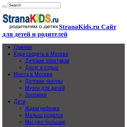
StranaKids.ru Сайт
для детей и родителей
Главная
Куда сходить в Москве
Детские спектакли
Досуг и отдых
Места в Москве
Детские театры
Музеи для детей
Зоопарки
Дети
Ждем ребенка
Малыш родился
Мы уже большие