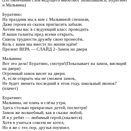
и Мальвина)
Буратино:
На праздник мы к вам с Мальвиной спешили,
Даже героев из сказок пригласить забыли.
Хотим мы вас в следующий класс проводить
И ваши таланты пред всеми открыть.
Сквозь трудности дружбу свою пронесём,
Коль с вами мы вместе по жизни идём!
Презент ВЕРА — СЛАЙД 2–Замок на двери
Мальвина:
Вот это дела! Буратино, смотри!(Показывает на замок, висящий
на двери)
Огромный замок висит на двери.
А, если открыть мы не сможем замок,
Не будет звенеть последний в этом году, школьный звонок?
(плачет)
Буратино:
Мальвина, не плачь и слёзы утри,
Здесь столько прекрасных детей, посмотри!
Замок же волшебный, как в сказке любой,
И я у ребят — любимый герой.(хвалится)
Хотя я учиться совсем не хотел,
Но я же с тех пор, друзья поумнел.