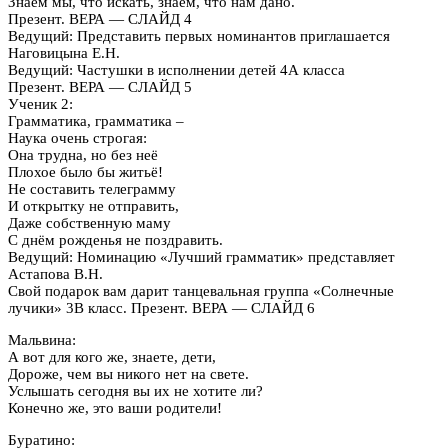
Знаем мы, что искать, знаем, что нам дано.
Презент. ВЕРА — СЛАЙД 4
Ведущий: Представить первых номинантов приглашается
Наговицына Е.Н.
Ведущий: Частушки в исполнении детей 4А класса
Презент. ВЕРА — СЛАЙД 5
Ученик 2:
Грамматика, грамматика –
Наука очень строгая:
Она трудна, но без неё
Плохое было бы житьё!
Не составить телеграмму
И открытку не отправить,
Даже собственную маму
С днём рожденья не поздравить.
Ведущий: Номинацию «Лучший грамматик» представляет
Астапова В.Н.
Свой подарок вам дарит танцевальная группа «Солнечные
лучики» 3В класс. Презент. ВЕРА — СЛАЙД 6
Мальвина:
А вот для кого же, знаете, дети,
Дороже, чем вы никого нет на свете.
Услышать сегодня вы их не хотите ли?
Конечно же, это ваши родители!
Буратино: