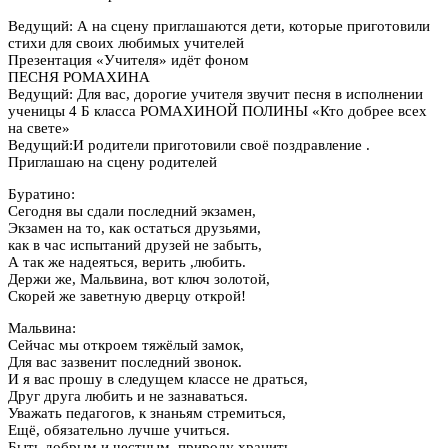
Ведущий: А на сцену приглашаются дети, которые приготовили
стихи для своих любимых учителей
Презентация «Учителя» идёт фоном
ПЕСНЯ РОМАХИНА
Ведущий: Для вас, дорогие учителя звучит песня в исполнении
ученицы 4 Б класса РОМАХИНОЙ ПОЛИНЫ «Кто добрее всех
на свете»
Ведущий:И родители приготовили своё поздравление .
Приглашаю на сцену родителей
Буратино:
Сегодня вы сдали последний экзамен,
Экзамен на то, как остаться друзьями,
как в час испытаний друзей не забыть,
А так же надеяться, верить ,любить.
Держи же, Мальвина, вот ключ золотой,
Скорей же заветную дверцу открой!
Мальвина:
Сейчас мы откроем тяжёлый замок,
Для вас зазвенит последний звонок.
И я вас прошу в следущем классе не драться,
Друг друга любить и не зазнаваться.
Уважать педагогов, к знаньям стремиться,
Ещё, обязательно лучше учиться.
Быть добрым и честным, природу хранить,