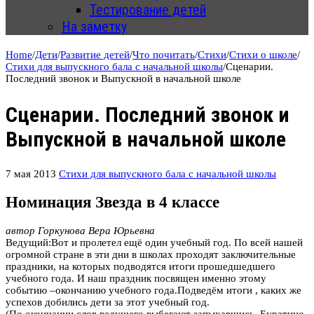
Тестирование детей
На заметку
Home
/
Дети
/
Развитие детей
/
Что почитать
/
Стихи
/
Стихи о школе
/
Стихи для выпускного бала с начальной школы
/
Сценарии.
Последний звонок и Выпускной в начальной школе
Сценарии. Последний звонок и
Выпускной в начальной школе
7 мая 2013
Стихи для выпускного бала с начальной школы
Номинация Звезда в 4 классе
автор Горкунова Вера Юрьевна
Ведущий:Вот и пролетел ещё один учебный год. По всей нашей
огромной стране в эти дни в школах проходят заключительные
праздники, на которых подводятся итоги прошедшедшего
учебного года. И наш праздник посвящен именно этому
событию –окончанию учебного года.Подведём итоги , каких же
успехов добились дети за этот учебный год.
(По окончании слов ведущего выбегают запыхавшись, Буратино