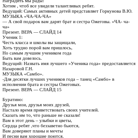
Наградить мы рады!
Хотим , чтоб все увидели талантливых ребят.
Ведущий: Самых активных детей представляет Горкунова В.Ю.
МУЗЫКА «ЧА-ЧА-ЧА»
— А свой подарок вам дарят брат и сестра Ожеговы. «ЧА- ча-
ча»
Презент. ВЕРА — СЛАЙД 14
Ученик 1:
Честь класса и школы вы защищали,
Хоть трудно порой вам пришлось,
Но самым лучшим учеником года
Быть вам довелось.
Ведущий: Назвать имя лучшего «Ученика года» предоставляется
Назаровой Г.Н.
МУЗЫКА «Самбо».
-Для десятки лучших учеников года – танец «Самбо» в
исполнении брата и сестры Ожеговых.
Презент. ВЕРА — СЛАЙД 15
Буратино:
Друзья мои, друзья моих друзей,
Настало время приветствовать своих учителей.
Сказать им то, что раньше не сказали!
Вам в этот день – улыбки и цветы,
Сердца ребят ,что беззаветно бьются,
Вам доверяют планы и мечты
И песни вам хорошие поются.