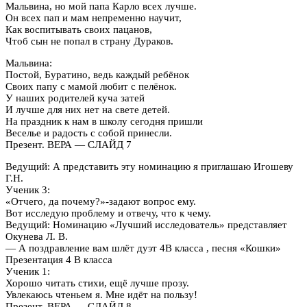
Мальвина, но мой папа Карло всех лучше.
Он всех пап и мам непременно научит,
Как воспитывать своих пацанов,
Чтоб сын не попал в страну Дураков.
Мальвина:
Постой, Буратино, ведь каждый ребёнок
Своих папу с мамой любит с пелёнок.
У наших родителей куча затей
И лучше для них нет на свете детей.
На праздник к нам в школу сегодня пришли
Веселье и радость с собой принесли.
Презент. ВЕРА — СЛАЙД 7
Ведущий: А представить эту номинацию я приглашаю Игошеву
Г.Н.
Ученик 3:
«Отчего, да почему?»-задают вопрос ему.
Вот исследую проблему и отвечу, что к чему.
Ведущий: Номинацию «Лучший исследователь» представляет
Окунева Л. В.
— А поздравление вам шлёт дуэт 4В класса , песня «Кошки»
Презентация 4 В класса
Ученик 1:
Хорошо читать стихи, ещё лучше прозу.
Увлекаюсь чтеньем я. Мне идёт на пользу!
Презент. ВЕРА — СЛАЙД 8