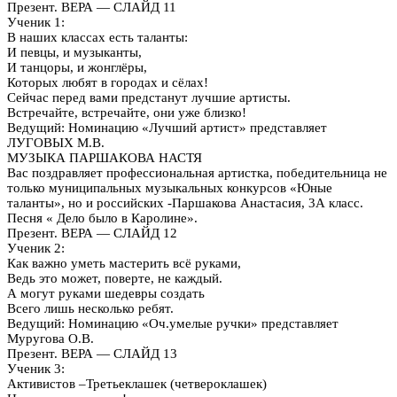
Презент. ВЕРА — СЛАЙД 11
Ученик 1:
В наших классах есть таланты:
И певцы, и музыканты,
И танцоры, и жонглёры,
Которых любят в городах и сёлах!
Сейчас перед вами предстанут лучшие артисты.
Встречайте, встречайте, они уже близко!
Ведущий: Номинацию «Лучший артист» представляет
ЛУГОВЫХ М.В.
МУЗЫКА ПАРШАКОВА НАСТЯ
Вас поздравляет профессиональная артистка, победительница не
только муниципальных музыкальных конкурсов «Юные
таланты», но и российских -Паршакова Анастасия, 3А класс.
Песня « Дело было в Каролине».
Презент. ВЕРА — СЛАЙД 12
Ученик 2:
Как важно уметь мастерить всё руками,
Ведь это может, поверте, не каждый.
А могут руками шедевры создать
Всего лишь несколько ребят.
Ведущий: Номинацию «Оч.умелые ручки» представляет
Муругова О.В.
Презент. ВЕРА — СЛАЙД 13
Ученик 3:
Активистов –Третьеклашек (четвероклашек)