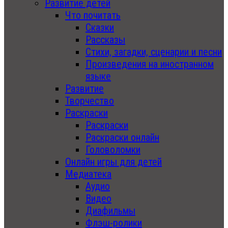
Развитие детей
Что почитать
Сказки
Рассказы
Стихи, загадки, сценарии и песни
Произведения на иностранном
языке
Развитие
Творчество
Раскраски
Раскраски
Раскраски онлайн
Головоломки
Онлайн игры для детей
Медиатека
Аудио
Видео
Диафильмы
Флэш-ролики