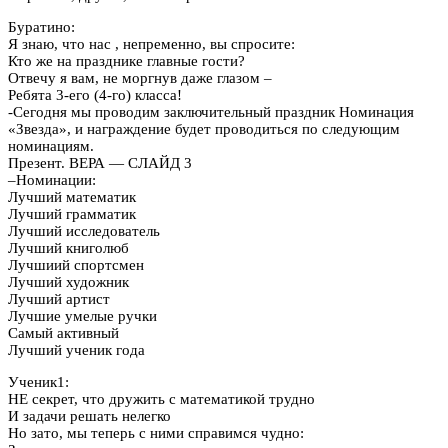
Буратино:
Я знаю, что нас , непременно, вы спросите:
Кто же на празднике главные гости?
Отвечу я вам, не моргнув даже глазом –
Ребята 3-его (4-го) класса!
-Сегодня мы проводим заключительный праздник Номинация
«Звезда», и награждение будет проводиться по следующим
номинациям.
Презент. ВЕРА — СЛАЙД 3
–Номинации:
Лучший математик
Лучший грамматик
Лучший исследователь
Лучший книголюб
Лучшиий спортсмен
Лучший художник
Лучший артист
Лучшие умелые ручки
Самый активный
Лучший ученик года
Ученик1:
НЕ секрет, что дружить с математикой трудно
И задачи решать нелегко
Но зато, мы теперь с ними справимся чудно: