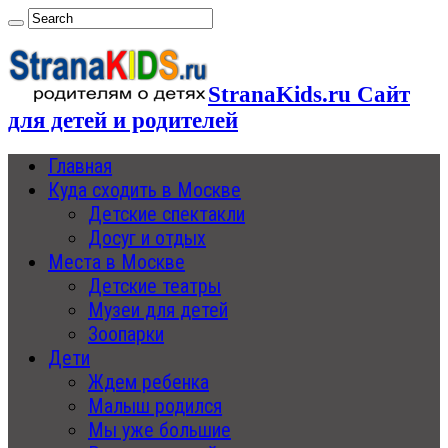
StranaKids.ru Сайт
для детей и родителей
Главная
Куда сходить в Москве
Детские спектакли
Досуг и отдых
Места в Москве
Детские театры
Музеи для детей
Зоопарки
Дети
Ждем ребенка
Малыш родился
Мы уже большие