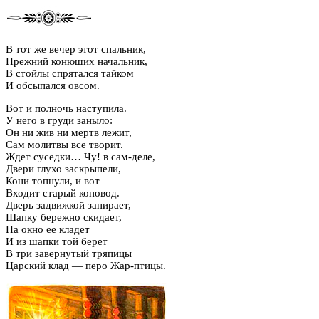
В тот же вечер этот спальник,
Прежний конюших начальник,
В стойлы спрятался тайком
И обсыпался овсом.
Вот и полночь наступила.
У него в груди заныло:
Он ни жив ни мертв лежит,
Сам молитвы все творит.
Ждет суседки… Чу! в сам-деле,
Двери глухо заскрыпели,
Кони топнули, и вот
Входит старый коновод.
Дверь задвижкой запирает,
Шапку бережно скидает,
На окно ее кладет
И из шапки той берет
В три завернутый тряпицы
Царский клад — перо Жар-птицы.