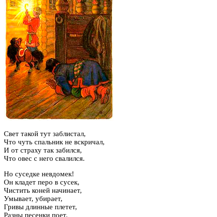
Свет такой тут заблистал,
Что чуть спальник не вскричал,
И от страху так забился,
Что овес с него свалился.
Но суседке невдомек!
Он кладет перо в сусек,
Чистить коней начинает,
Умывает, убирает,
Гривы длинные плетет,
Разны песенки поет.