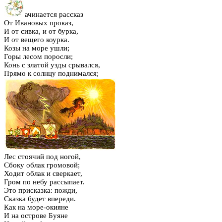
ачинается рассказ
От Ивановых проказ,
И от сивка, и от бурка,
И от вещего коурка.
Козы на море ушли;
Горы лесом поросли;
Конь с златой узды срывался,
Прямо к солнцу поднимался;
Лес стоячий под ногой,
Сбоку облак громовой;
Ходит облак и сверкает,
Гром по небу рассыпает.
Это присказка: пожди,
Сказка будет впереди.
Как на море-окияне
И на острове Буяне