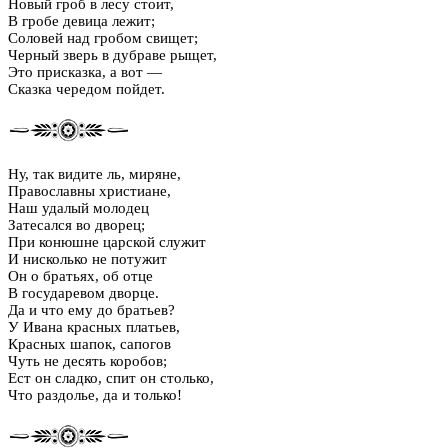
Новый гроб в лесу стоит,
В гробе девица лежит;
Соловей над гробом свищет;
Черный зверь в дубраве рыщет,
Это присказка, а вот —
Сказка чередом пойдет.
Ну, так видите ль, миряне,
Православны христиане,
Наш удалый молодец
Затесался во дворец;
При конюшне царской служит
И нисколько не потужит
Он о братьях, об отце
В государевом дворце.
Да и что ему до братьев?
У Ивана красных платьев,
Красных шапок, сапогов
Чуть не десять коробов;
Ест он сладко, спит он столько,
Что раздолье, да и только!