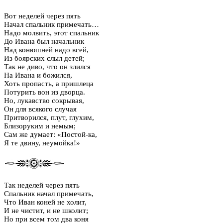
Вот неделей через пять
Начал спальник примечать…
Надо молвить, этот спальник
До Ивана был начальник
Над конюшней надо всей,
Из боярских слыл детей;
Так не диво, что он злился
На Ивана и божился,
Хоть пропасть, а пришлеца
Потурить вон из дворца.
Но, лукавство сокрывая,
Он для всякого случая
Притворился, плут, глухим,
Близоруким и немым;
Сам же думает: «Постой-ка,
Я те двину, неумойка!»
Так неделей через пять
Спальник начал примечать,
Что Иван коней не холит,
И не чистит, и не школит;
Но при всем том два коня