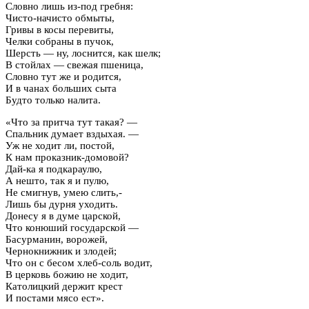
Словно лишь из-под гребня:
Чисто-начисто обмыты,
Гривы в косы перевиты,
Челки собраны в пучок,
Шерсть — ну, лоснится, как шелк;
В стойлах — свежая пшеница,
Словно тут же и родится,
И в чанах больших сыта
Будто только налита.
«Что за притча тут такая? —
Спальник думает вздыхая. —
Уж не ходит ли, постой,
К нам проказник-домовой?
Дай-ка я подкараулю,
А нешто, так я и пулю,
Не смигнув, умею слить,-
Лишь бы дурня уходить.
Донесу я в думе царской,
Что конюший государской —
Басурманин, ворожей,
Чернокнижник и злодей;
Что он с бесом хлеб-соль водит,
В церковь божию не ходит,
Католицкий держит крест
И постами мясо ест».