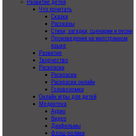
Развитие детей
Что почитать
Сказки
Рассказы
Стихи, загадки, сценарии и песни
Произведения на иностранном
языке
Развитие
Творчество
Раскраски
Раскраски
Раскраски онлайн
Головоломки
Онлайн игры для детей
Медиатека
Аудио
Видео
Диафильмы
Флэш-ролики