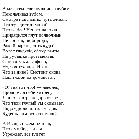
А меж тем, свернувшись клубом,
Поколачивая зубом,
Смотрит спальник, чуть живой,
Что тут деет домовой.
Что за бес! Нешто нарочно
Прирядился плут полночный:
Нет рогов, ни бороды,
Ражий парень, хоть куды!
Волос гладкий, сбоку ленты,
На рубашке прозументы,
Сапоги как ал сафьян, —
Ну, точнехонько Иван.
Что за диво? Смотрит снова
Наш глазей на домового…
«Э! так вот что! — наконец
Проворчал себе хитрец, —
Ладно, завтра ж царь узнает,
Что твой глупый ум скрывает.
Подожди лишь только дня,
Будешь помнить ты меня!»
А Иван, совсем не зная,
Что ему беда такая
Угрожает, все плетет