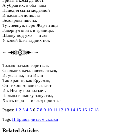
Гривы в косы да поет.
А убрав их, в оба чана
Нацедил сыты медвяной
И насыпал дополна
Белоярова пшена.
Тут, зевнув, перо Жар-птицы
Завернул опять в тряпицы,
Шапку под ухо — и лег
У коней близ задних ног.
Только начало зориться,
Спальник начал шевелиться,
И, услыша, что Иван
Так храпит, как Еруслан,
Он тихонько вниз слезает
И к Ивану подползает,
Пальцы в шапку запустил,
Хвать перо — и след простыл.
Pages:
1
2
3
4
5
6
7
8
9
10
11
12
13
14
15
16
17
18
Tags
П.Ершов
читаем сказки
Related Articles