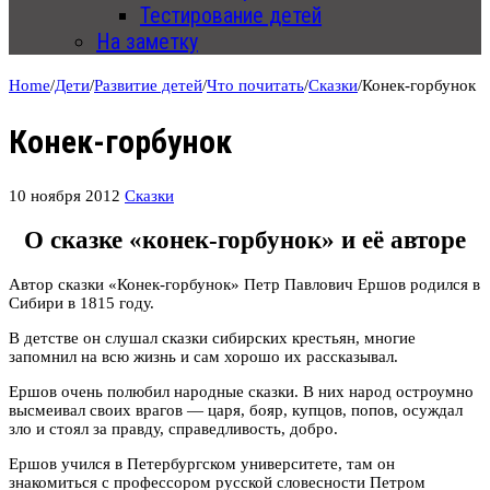
Тестирование детей
На заметку
Home
/
Дети
/
Развитие детей
/
Что почитать
/
Сказки
/
Конек-горбунок
Конек-горбунок
10 ноября 2012
Сказки
О сказке «конек-горбунок» и её авторе
Автор сказки «Конек-горбунок» Петр Павлович Ершов родился в
Сибири в 1815 году.
В детстве он слушал сказки сибирских крестьян, многие
запомнил на всю жизнь и сам хорошо их рассказывал.
Ершов очень полюбил народные сказки. В них народ остроумно
высмеивал своих врагов — царя, бояр, купцов, попов, осуждал
зло и стоял за правду, справедливость, добро.
Ершов учился в Петербургском университете, там он
знакомиться с профессором русской словесности Петром