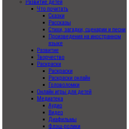
Развитие детей
Что почитать
Сказки
Рассказы
Стихи, загадки, сценарии и песни
Произведения на иностранном
языке
Развитие
Творчество
Раскраски
Раскраски
Раскраски онлайн
Головоломки
Онлайн игры для детей
Медиатека
Аудио
Видео
Диафильмы
Флэш-ролики