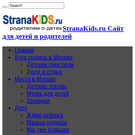
StranaKids.ru Сайт
для детей и родителей
Главная
Куда сходить в Москве
Детские спектакли
Досуг и отдых
Места в Москве
Детские театры
Музеи для детей
Зоопарки
Дети
Ждем ребенка
Малыш родился
Мы уже большие