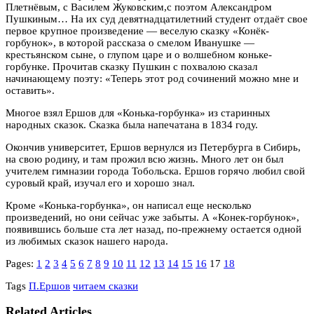
Плетнёвым, с Василем Жуковским,с поэтом Александром
Пушкиным… На их суд девятнадцатилетний студент отдаёт свое
первое крупное произведение — веселую сказку «Конёк-
горбунок», в которой рассказа о смелом Иванушке —
крестьянском сыне, о глупом царе и о волшебном коньке-
горбунке. Прочитав сказку Пушкин с похвалою сказал
начинающему поэту: «Теперь этот род сочинений можно мне и
оставить».
Многое взял Ершов для «Конька-горбунка» из старинных
народных сказок. Сказка была напечатана в 1834 году.
Окончив университет, Ершов вернулся из Петербурга в Сибирь,
на свою родину, и там прожил всю жизнь. Много лет он был
учителем гимназии города Тобольска. Ершов горячо любил свой
суровый край, изучал его и хорошо знал.
Кроме «Конька-горбунка», он написал еще несколько
произведений, но они сейчас уже забыты. А «Конек-горбунок»,
появившись больше ста лет назад, по-прежнему остается одной
из любимых сказок нашего народа.
Pages:
1
2
3
4
5
6
7
8
9
10
11
12
13
14
15
16
17
18
Tags
П.Ершов
читаем сказки
Related Articles