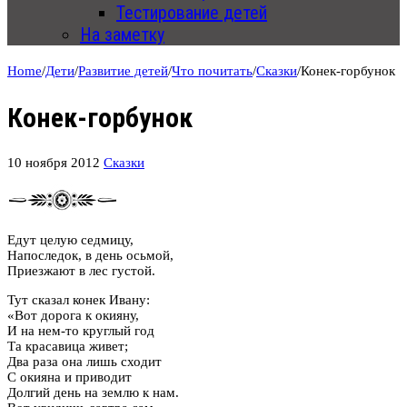
Тестирование детей
На заметку
Home
/
Дети
/
Развитие детей
/
Что почитать
/
Сказки
/
Конек-горбунок
Конек-горбунок
10 ноября 2012
Сказки
Едут целую седмицу,
Напоследок, в день осьмой,
Приезжают в лес густой.
Тут сказал конек Ивану:
«Вот дорога к окияну,
И на нем-то круглый год
Та красавица живет;
Два раза она лишь сходит
С окияна и приводит
Долгий день на землю к нам.