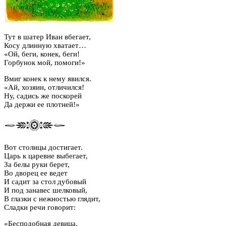
Тут в шатер Иван вбегает,
Косу длинную хватает…
«Ой, беги, конек, беги!
Горбунок мой, помоги!»
Вмиг конек к нему явился.
«Ай, хозяин, отличился!
Ну, садись же поскорей
Да держи ее плотней!»
Вот столицы достигает.
Царь к царевне выбегает,
За белы руки берет,
Во дворец ее ведет
И садит за стол дубовый
И под занавес шелковый,
В глазки с нежностью глядит,
Сладки речи говорит:
«Бесподобная девица,