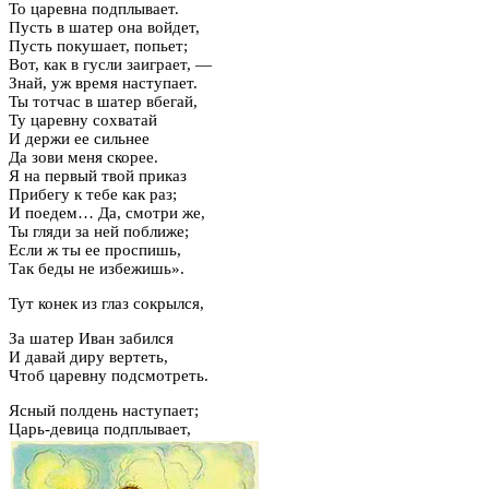
То царевна подплывает.
Пусть в шатер она войдет,
Пусть покушает, попьет;
Вот, как в гусли заиграет, —
Знай, уж время наступает.
Ты тотчас в шатер вбегай,
Ту царевну сохватай
И держи ее сильнее
Да зови меня скорее.
Я на первый твой приказ
Прибегу к тебе как раз;
И поедем… Да, смотри же,
Ты гляди за ней поближе;
Если ж ты ее проспишь,
Так беды не избежишь».
Тут конек из глаз сокрылся,
За шатер Иван забился
И давай диру вертеть,
Чтоб царевну подсмотреть.
Ясный полдень наступает;
Царь-девица подплывает,