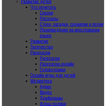
Развитие детей
Что почитать
Сказки
Рассказы
Стихи, загадки, сценарии и песни
Произведения на иностранном
языке
Развитие
Творчество
Раскраски
Раскраски
Раскраски онлайн
Головоломки
Онлайн игры для детей
Медиатека
Аудио
Видео
Диафильмы
Флэш-ролики