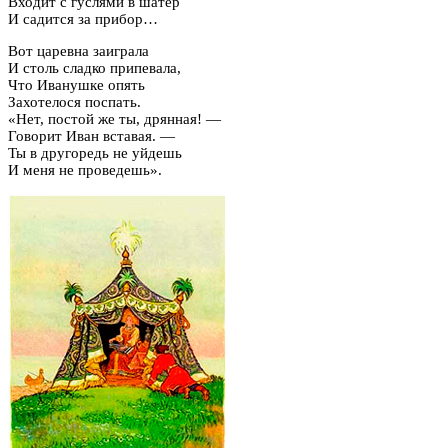
Входит с гуслями в шатер
И садится за прибор…
Вот царевна заиграла
И столь сладко припевала,
Что Иванушке опять
Захотелося поспать.
«Нет, постой же ты, дрянная! —
Говорит Иван вставая. —
Ты в другоредь не уйдешь
И меня не проведешь».