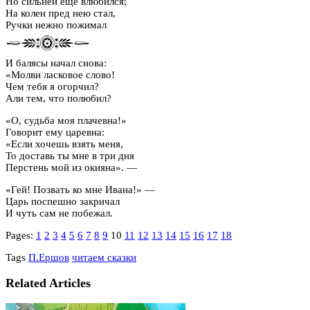
Но сильней еще влюбился;
На колен пред нею стал,
Ручки нежно пожимал
И балясы начал снова:
«Молви ласковое слово!
Чем тебя я огорчил?
Али тем, что полюбил?
«О, судьба моя плачевна!»
Говорит ему царевна:
«Если хочешь взять меня,
То доставь ты мне в три дня
Перстень мой из окияна». —
«Гей! Позвать ко мне Ивана!» —
Царь поспешно закричал
И чуть сам не побежал.
Pages:
1
2
3
4
5
6
7
8
9
10
11
12
13
14
15
16
17
18
Tags
П.Ершов
читаем сказки
Related Articles