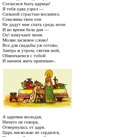
Согласися быть царица!
Я тебя едва узрел —
Сильной страстью воскипел.
Соколины твои очи
Не дадут мне спать средь ночи
И во время бела дня —
Ох! измучают меня.
Молви ласковое слово!
Все для свадьбы уж готово;
Завтра ж утром, светик мой,
Обвенчаемся с тобой
И начнем жить припевая».
А царевна молодая,
Ничего не говоря,
Отвернулась от царя.
Царь нисколько не сердился,