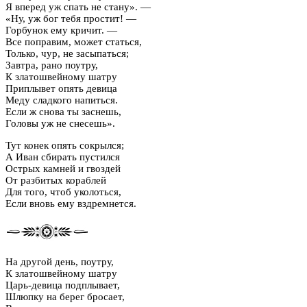
Я вперед уж спать не стану». —
«Ну, уж бог тебя простит! —
Горбунок ему кричит. —
Все поправим, может статься,
Только, чур, не засыпаться;
Завтра, рано поутру,
К златошвейному шатру
Приплывет опять девица
Меду сладкого напиться.
Если ж снова ты заснешь,
Головы уж не снесешь».
Тут конек опять сокрылся;
А Иван сбирать пустился
Острых камней и гвоздей
От разбитых кораблей
Для того, чтоб уколоться,
Если вновь ему вздремнется.
На другой день, поутру,
К златошвейному шатру
Царь-девица подплывает,
Шлюпку на берег бросает,