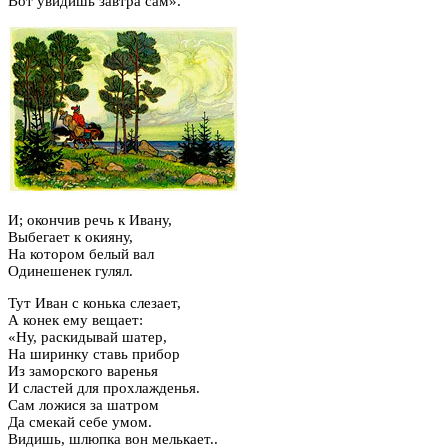
Вот увидишь завтра сам».
И; окончив речь к Ивану,
Выбегает к окияну,
На котором белый вал
Одинешенек гулял.
Тут Иван с конька слезает,
А конек ему вещает:
«Ну, раскидывай шатер,
На ширинку ставь прибор
Из заморского варенья
И сластей для прохлажденья.
Сам ложися за шатром
Да смекай себе умом.
Видишь, шлюпка вон мелькает..