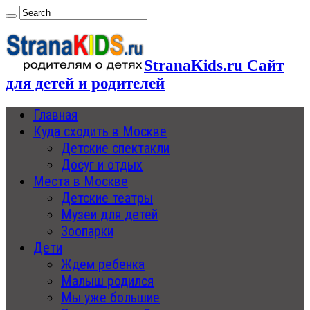
StranaKids.ru Сайт
для детей и родителей
Главная
Куда сходить в Москве
Детские спектакли
Досуг и отдых
Места в Москве
Детские театры
Музеи для детей
Зоопарки
Дети
Ждем ребенка
Малыш родился
Мы уже большие