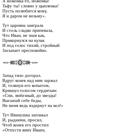
А ножонка-то, ножонка!
Тьфу ты! словно у цыпленка!
Пусть полюбится кому,
Я и даром не возьму».
Тут царевна заиграла
И столь сладко припевала,
Что Иван, не зная как,
Прикорнулся на кулак
И под голос тихий, стройный
Засыпает преспокойно.
Запад тихо догорал.
Вдруг конек над ним заржал
И, толкнув его копытом,
Крикнул голосом сердитым:
«Спи, любезный, до звезды!
Высыпай себе беды,
Не меня ведь вздернут на кол!»
Тут Иванушка заплакал
И, рыдаючи, просил,
Чтоб конек его простил:
«Отпусти вину Ивану,