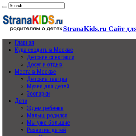
StranaKids.ru Сайт дл
Главная
Куда сходить в Москве
Детские спектакли
Досуг и отдых
Места в Москве
Детские театры
Музеи для детей
Зоопарки
Дети
Ждем ребенка
Малыш родился
Мы уже большие
Развитие детей