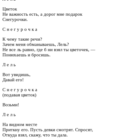
Цветок
Не важность есть, а дорог мне подарок
Снегурочки.
С н е г у р о ч к а
К чему такие речи?
Зачем меня обманываешь, Лель?
Не все ль равно, где б ни взял ты цветочек, —
Понюхаешь и бросишь.
Л е л ь
Вот увидишь,
Давай его!
С н е г у р о ч к а
(подавая цветок)
Возьми!
Л е л ь
На видном месте
Приткну его. Пусть девки смотрят. Спросят,
Откуда взял, скажу, что ты дала.