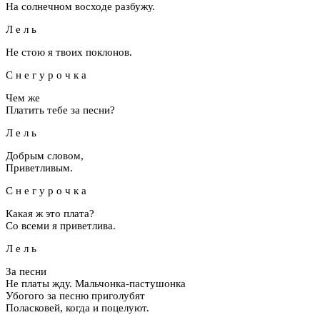
На солнечном восходе разбужу.
Л е л ь
Не стою я твоих поклонов.
С н е г у р о ч к а
Чем же
Платить тебе за песни?
Л е л ь
Добрым словом,
Приветливым.
С н е г у р о ч к а
Какая ж это плата?
Со всеми я приветлива.
Л е л ь
За песни
Не платы жду. Мальчонка-пастушонка
Убогого за песню приголубят
Поласковей, когда и поцелуют.