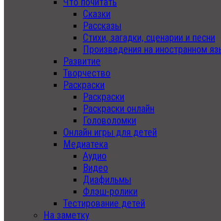
Что почитать
Сказки
Рассказы
Стихи, загадки, сценарии и песни
Произведения на иностранном яз
Развитие
Творчество
Раскраски
Раскраски
Раскраски онлайн
Головоломки
Онлайн игры для детей
Медиатека
Аудио
Видео
Диафильмы
Флэш-ролики
Тестирование детей
На заметку