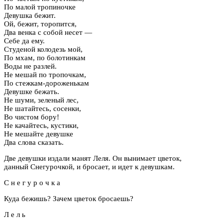
По малой тропиночке
Девушка бежит.
Ой, бежит, торопится,
Два венка с собой несет —
Себе да ему.
Студеной колодезь мой,
По мхам, по болотинкам
Воды не разлей.
Не мешай по тропочкам,
По стежкам-дороженькам
Девушке бежать.
Не шуми, зеленый лес,
Не шатайтесь, сосенки,
Во чистом бору!
Не качайтесь, кустики,
Не мешайте девушке
Два слова сказать.
Две девушки издали манят Леля. Он вынимает цветок,
данный Снегурочкой, и бросает, и идет к девушкам.
С н е г у р о ч к а
Куда бежишь? Зачем цветок бросаешь?
Л е л ь