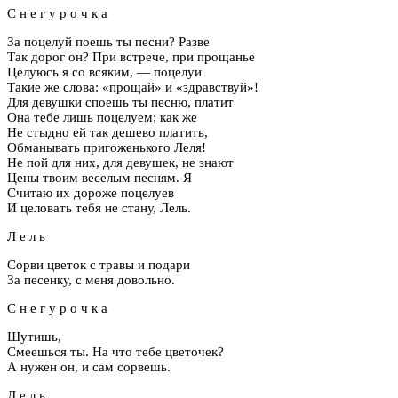
С н е г у р о ч к а
За поцелуй поешь ты песни? Разве
Так дорог он? При встрече, при прощанье
Целуюсь я со всяким, — поцелуи
Такие же слова: «прощай» и «здравствуй»!
Для девушки споешь ты песню, платит
Она тебе лишь поцелуем; как же
Не стыдно ей так дешево платить,
Обманывать пригоженького Леля!
Не пой для них, для девушек, не знают
Цены твоим веселым песням. Я
Считаю их дороже поцелуев
И целовать тебя не стану, Лель.
Л е л ь
Сорви цветок с травы и подари
За песенку, с меня довольно.
С н е г у р о ч к а
Шутишь,
Смеешься ты. На что тебе цветочек?
А нужен он, и сам сорвешь.
Л е л ь