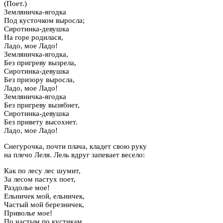
(Поет.)
Земляничка-ягодка
Под кусточком выросла;
Сиротинка-девушка
На горе родилася,
Ладо, мое Ладо!
Земляничка-ягодка,
Без пригреву вызрела,
Сиротинка-девушка
Без призору выросла,
Ладо, мое Ладо!
Земляничка-ягодка
Без пригреву вызябнет,
Сиротинка-девушка
Без привету высохнет.
Ладо, мое Ладо!
Снегурочка, почти плача, кладет свою руку
на плечо Леля. Лель вдруг запевает весело:
Как по лесу лес шумит,
За лесом пастух поет,
Раздолье мое!
Ельничек мой, ельничек,
Частый мой березничек,
Приволье мое!
По частым по кустикам,