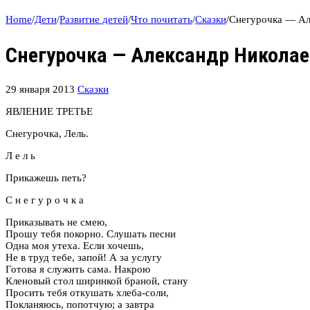
Home
/
Дети
/
Развитие детей
/
Что почитать
/
Сказки
/
Снегурочка — Ал
Снегурочка — Александр Николае
29 января 2013
Сказки
ЯВЛЕНИЕ ТРЕТЬЕ
Снегурочка, Лель.
Л е л ь
Прикажешь петь?
С н е г у р о ч к а
Приказывать не смею,
Прошу тебя покорно. Слушать песни
Одна моя утеха. Если хочешь,
Не в труд тебе, запой! А за услугу
Готова я служить сама. Накрою
Кленовый стол ширинкой браной, стану
Просить тебя откушать хлеба-соли,
Покланяюсь, попотчую; а завтра