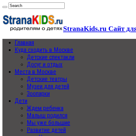
StranaKids.ru Сайт дл
Главная
Куда сходить в Москве
Детские спектакли
Досуг и отдых
Места в Москве
Детские театры
Музеи для детей
Зоопарки
Дети
Ждем ребенка
Малыш родился
Мы уже большие
Развитие детей