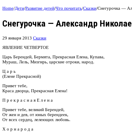
Home
/
Дети
/
Развитие детей
/
Что почитать
/
Сказки
/
Снегурочка — Ал
Снегурочка — Александр Николае
29 января 2013
Сказки
ЯВЛЕНИЕ ЧЕТВЕРТОЕ
Царь Берендей, Бермята, Прекрасная Елена, Купава,
Мураш, Лель, Мизгирь, царские отроки, народ.
Ц а р ь
(Елене Прекрасной)
Привет тебе,
Краса дворца, Прекрасная Елена!
П р е к р а с н а я Е л е н а
Привет тебе, великий Берендей,
От жен и дев, от юных берендеек,
От всех сердец, лелеющих любовь.
Х о р н а р о д а