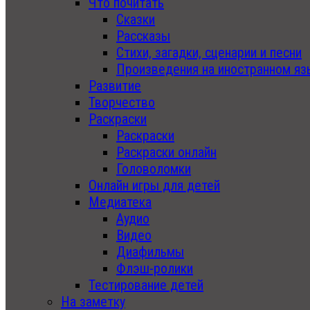
Что почитать
Сказки
Рассказы
Стихи, загадки, сценарии и песни
Произведения на иностранном яз
Развитие
Творчество
Раскраски
Раскраски
Раскраски онлайн
Головоломки
Онлайн игры для детей
Медиатека
Аудио
Видео
Диафильмы
Флэш-ролики
Тестирование детей
На заметку