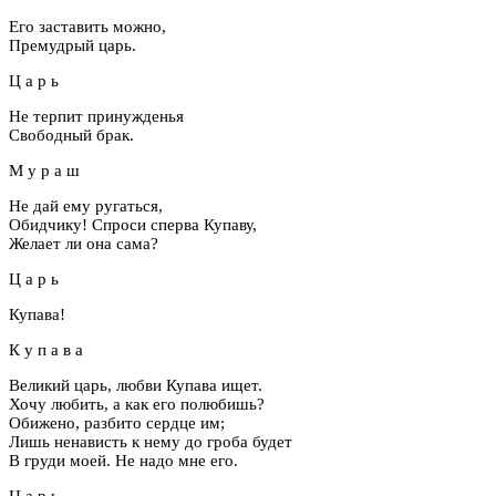
Его заставить можно,
Премудрый царь.
Ц а р ь
Не терпит принужденья
Свободный брак.
М у р а ш
Не дай ему ругаться,
Обидчику! Спроси сперва Купаву,
Желает ли она сама?
Ц а р ь
Купава!
К у п а в а
Великий царь, любви Купава ищет.
Хочу любить, а как его полюбишь?
Обижено, разбито сердце им;
Лишь ненависть к нему до гроба будет
В груди моей. Не надо мне его.