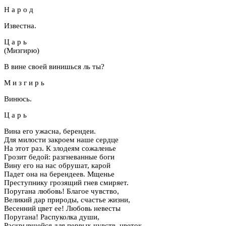
Н а р о д
Известна.
Ц а р ь
(Мизгирю)
В вине своей винишься ль ты?
М и з г и р ь
Винюсь.
Ц а р ь
Вина его ужасна, берендеи.
Для милости закроем наше сердце
На этот раз. К злодеям сожаленье
Грозит бедой: разгневанные боги
Вину его на нас обрушат, карой
Падет она на берендеев. Мщенье
Преступнику грозящий гнев смиряет.
Поругана любовь! Благое чувство,
Великий дар природы, счастье жизни,
Весенний цвет ее! Любовь невесты
Поругана! Распуколка души,
Раскрывшейся для первых чувств, цветок