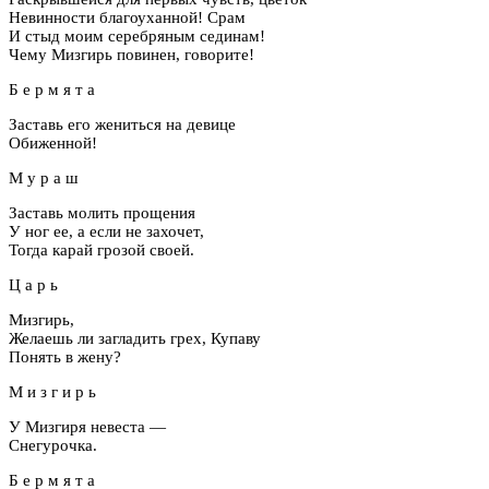
Невинности благоуханной! Срам
И стыд моим серебряным сединам!
Чему Мизгирь повинен, говорите!
Б е р м я т а
Заставь его жениться на девице
Обиженной!
М у р а ш
Заставь молить прощения
У ног ее, а если не захочет,
Тогда карай грозой своей.
Ц а р ь
Мизгирь,
Желаешь ли загладить грех, Купаву
Понять в жену?
М и з г и р ь
У Мизгиря невеста —
Снегурочка.
Б е р м я т а