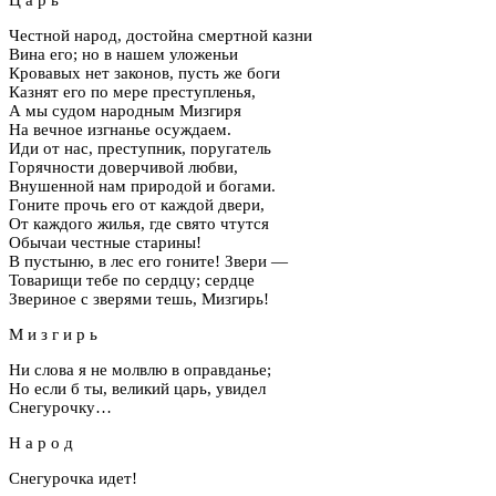
Ц а р ь
Честной народ, достойна смертной казни
Вина его; но в нашем уложеньи
Кровавых нет законов, пусть же боги
Казнят его по мере преступленья,
А мы судом народным Мизгиря
На вечное изгнанье осуждаем.
Иди от нас, преступник, поругатель
Горячности доверчивой любви,
Внушенной нам природой и богами.
Гоните прочь его от каждой двери,
От каждого жилья, где свято чтутся
Обычаи честные старины!
В пустыню, в лес его гоните! Звери —
Товарищи тебе по сердцу; сердце
Звериное с зверями тешь, Мизгирь!
М и з г и р ь
Ни слова я не молвлю в оправданье;
Но если б ты, великий царь, увидел
Снегурочку…
Н а р о д
Снегурочка идет!