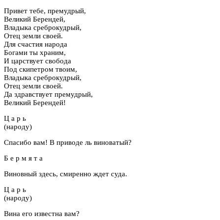
Привет тебе, премудрый,
Великий Берендей,
Владыка среброкудрый,
Отец земли своей.
Для счастия народа
Богами ты храним,
И царствует свобода
Под скипетром твоим,
Владыка среброкудрый,
Отец земли своей.
Да здравствует премудрый,
Великий Берендей!
Ц а р ь
(народу)
Спасибо вам! В приводе ль виноватый?
Б е р м я т а
Виновный здесь, смиренно ждет суда.
Ц а р ь
(народу)
Вина его известна вам?