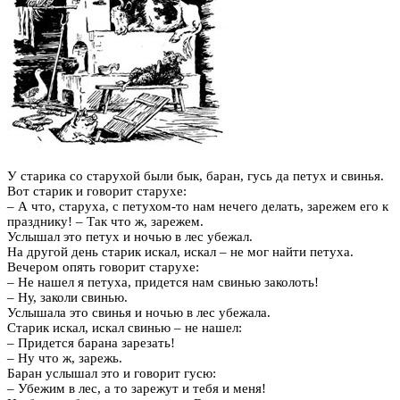
У старика со старухой были бык, баран, гусь да петух и свинья.
Вот старик и говорит старухе:
– А что, старуха, с петухом-то нам нечего делать, зарежем его к
празднику! – Так что ж, зарежем.
Услышал это петух и ночью в лес убежал.
На другой день старик искал, искал – не мог найти петуха.
Вечером опять говорит старухе:
– Не нашел я петуха, придется нам свинью заколоть!
– Ну, заколи свинью.
Услышала это свинья и ночью в лес убежала.
Старик искал, искал свинью – не нашел:
– Придется барана зарезать!
– Ну что ж, зарежь.
Баран услышал это и говорит гусю:
– Убежим в лес, а то зарежут и тебя и меня!