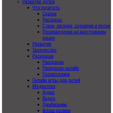
Развитие детей
Что почитать
Сказки
Рассказы
Стихи, загадки, сценарии и песни
Произведения на иностранном
языке
Развитие
Творчество
Раскраски
Раскраски
Раскраски онлайн
Головоломки
Онлайн игры для детей
Медиатека
Аудио
Видео
Диафильмы
Флэш-ролики