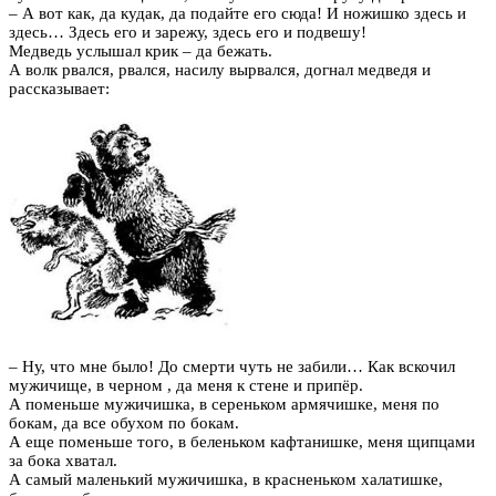
– А вот как, да кудак, да подайте его сюда! И ножишко здесь и
здесь… Здесь его и зарежу, здесь его и подвешу!
Медведь услышал крик – да бежать.
А волк рвался, рвался, насилу вырвался, догнал медведя и
рассказывает:
– Ну, что мне было! До смерти чуть не забили… Как вскочил
мужичище, в черном
, да меня
к стене и припёр.
А поменьше мужичишка, в сереньком армячишке, меня
по
бокам, да все обухом по бокам.
А еще поменьше того, в беленьком кафтанишке, меня щипцами
за бока хватал.
А самый маленький мужичишка, в красненьком халатишке,