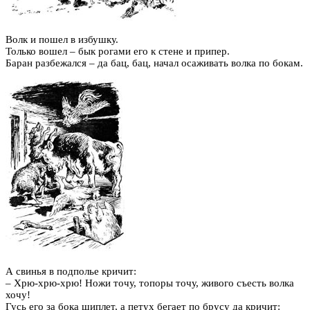
Волк и пошел в избушку.
Только вошел – бык рогами его к стене и припер.
Баран разбежался – да бац, бац, начал осаживать волка по бокам.
А свинья в подполье кричит:
– Хрю-хрю-хрю! Ножи точу, топоры точу, живого съесть волка
хочу!
Гусь его за бока щиплет, а петух бегает по брусу да кричит: