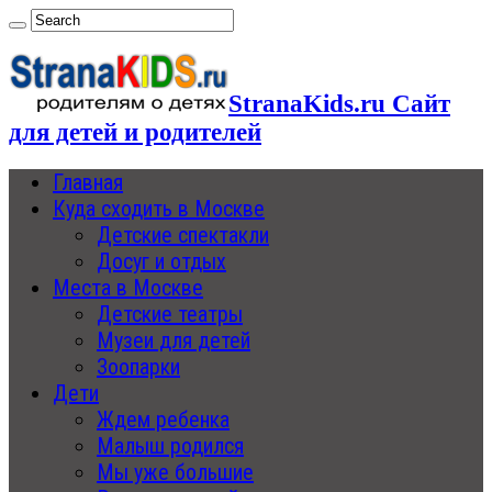
StranaKids.ru Сайт
для детей и родителей
Главная
Куда сходить в Москве
Детские спектакли
Досуг и отдых
Места в Москве
Детские театры
Музеи для детей
Зоопарки
Дети
Ждем ребенка
Малыш родился
Мы уже большие