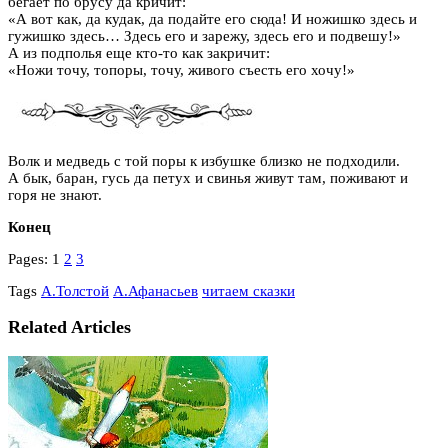
бегает по брусу да кричит:
«А вот как, да кудак, да подайте его сюда! И ножишко здесь и
гужишко здесь… Здесь его и зарежу, здесь его и подвешу!»
А из подполья еще кто-то как закричит:
«Ножи точу, топоры, точу, живого съесть его хочу!»
Волк и медведь с той поры к избушке близко не подходили.
А бык, баран, гусь да петух и свинья живут там, поживают и
горя не знают.
Конец
Pages:
1
2
3
Tags
А.Толстой
А.Афанасьев
читаем сказки
Related Articles