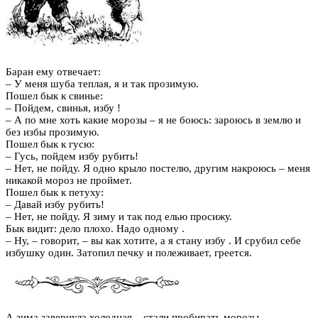
Баран ему отвечает:
– У меня шуба теплая, я и так прозимую.
Пошел бык к свинье:
– Пойдем, свинья, избу
!
– А по мне хоть какие морозы – я не боюсь: зароюсь в землю и
без избы прозимую.
Пошел бык к гусю:
– Гусь, пойдем избу рубить!
– Нет, не пойду. Я одно крыло постелю, другим накроюсь – меня
никакой мороз не проймет.
Пошел бык к петуху:
– Давай избу рубить!
– Нет, не пойду. Я зиму и так под елью просижу.
Бык видит: дело плохо. Надо одному
.
– Ну, – говорит, – вы как хотите, а я стану избу
. И срубил себе
избушку один. Затопил печку и полеживает, греется.
А зима завернула холодная – стали пробирать морозы.