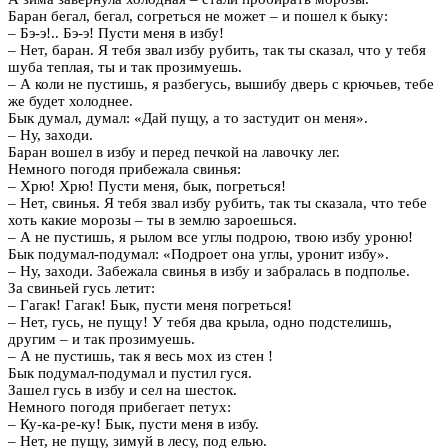
Баран бегал, бегал, согреться не может – и пошел к быку:
– Бэ-э!.. Бэ-э! Пусти меня в избу!
– Нет, баран. Я тебя звал избу рубить, так ты сказал, что у тебя
шуба теплая, ты и так прозимуешь.
– А коли не пустишь, я разбегусь, вышибу дверь с крючьев, тебе
же будет холоднее.
Бык думал, думал: «Дай пущу, а то застудит он меня».
– Ну, заходи.
Баран вошел в избу и перед печкой на лавочку лег.
Немного погодя прибежала свинья:
– Хрю! Хрю! Пусти меня, бык, погреться!
– Нет, свинья. Я тебя звал избу рубить, так ты сказала, что тебе
хоть какие морозы – ты в землю зароешься.
– А не пустишь, я рылом все углы подрою, твою избу уроню!
Бык подумал-подумал: «Подроет она углы, уронит избу».
– Ну, заходи. Забежала свинья в избу и забралась в подполье.
За свиньей гусь летит:
– Гагак! Гагак! Бык, пусти меня погреться!
– Нет, гусь, не пущу! У тебя два крыла, одно подстелишь,
другим
– и так прозимуешь.
– А не пустишь, так я весь мох из стен
!
Бык подумал-подумал и пустил гуся.
Зашел гусь в избу и сел на шесток.
Немного погодя прибегает петух:
– Ку-ка-ре-ку! Бык, пусти меня в избу.
– Нет, не пущу, зимуй в лесу, под елью.