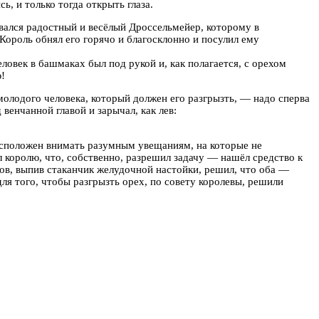
, и только тогда открыть глаза.
орвался радостный и весёлый Дроссельмейер, которому в
Король обнял его горячо и благосклонно и посулил ему
овек в башмаках был под рукой и, как полагается, с орехом
ю!
 молодого человека, который должен его разгрызть, — надо сперва
венчанной главой и зарычал, как лев:
расположен внимать разумным увещаниям, на которые не
 королю, что, собственно, разрешил задачу — нашёл средство к
цов, выпив стаканчик желудочной настойки, решил, что оба —
для того, чтобы разгрызть орех, по совету королевы, решили