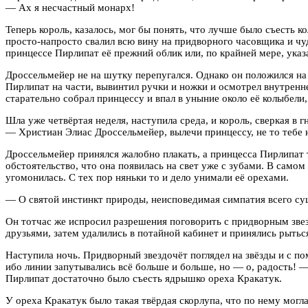
— Ах я несчастный монарх!
Теперь король, казалось, мог бы понять, что лучше было съесть 
просто-напросто свалил всю вину на придворного часовщика и ч
принцессе Пирлипат её прежний облик или, по крайней мере, указ
Дроссельмейер не на шутку перепугался. Однако он положился на 
Пирлипат на части, вывинтил ручки и ножки и осмотрел внутреннее
старательно собрал принцессу и впал в уныние около её колыбели,
Шла уже четвёртая неделя, наступила среда, и король, сверкая в г
— Христиан Элиас Дроссельмейер, вылечи принцессу, не то тебе 
Дроссельмейер принялся жалобно плакать, а принцесса Пирлипат 
обстоятельство, что она появилась на свет уже с зубами. В самом
угомонилась. С тех пор няньки то и дело унимали её орехами.
— О святой инстинкт природы, неисповедимая симпатия всего сущ
Он тотчас же испросил разрешения поговорить с придворным звезд
друзьями, затем удалились в потайной кабинет и принялись рыться
Наступила ночь. Придворный звездочёт поглядел на звёзды и с по
ибо линии запутывались всё больше и больше, но — о, радость! — 
Пирлипат достаточно было съесть ядрышко ореха Кракатук.
У ореха Кракатук было такая твёрдая скорлупа, что по нему могл