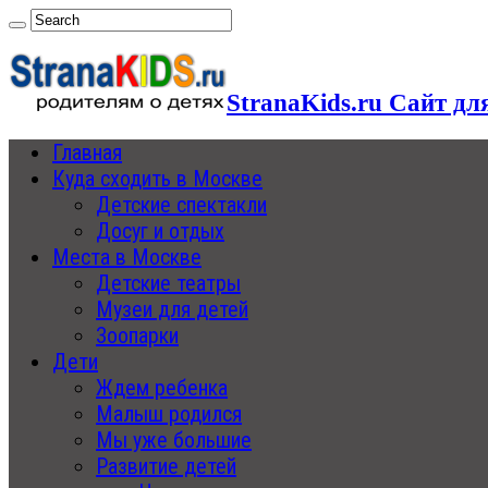
StranaKids.ru Сайт дл
Главная
Куда сходить в Москве
Детские спектакли
Досуг и отдых
Места в Москве
Детские театры
Музеи для детей
Зоопарки
Дети
Ждем ребенка
Малыш родился
Мы уже большие
Развитие детей