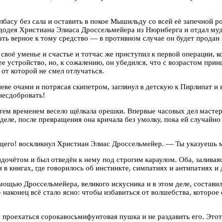
колбасу без сала и оставить в покое Мышильду со всей её запечной
удодея Христиана Элиаса Дроссельмейера из Нюрнберга и отдал муд
ать верное к тому средство — в противном случае он будет продан 
своё уменье и счастье и тотчас же приступил к первой операции, 
 устройство, но, к сожалению, он убедился, что с возрастом принце
 от которой не смел отлучаться.
неве очами и потрясая скипетром, заглянул в детскую к Пирлипат и 
несдобровать!
тем временем весело щёлкала орешки. Впервые часовых дел мастер
 деле, после превращения она кричала без умолку, пока ей случайно
его! воскликнул Христиан Элиас Дроссельмейер. — Ты указуешь мн
очётом и был отведён к нему под строгим караулом. Оба, заливаяс
 в книгах, где говорилось об инстинкте, симпатиях и антипатиях и
мощью Дроссельмейера, великого искусника и в этом деле, состави
наконец всё стало ясно: чтобы избавиться от волшебства, которое 
а проехаться сорокавосьмифунтовая пушка и не раздавить его. Это