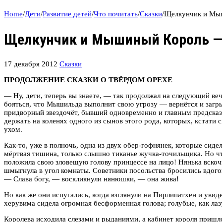
Home
/
Дети
/
Развитие детей
/
Что почитать
/
Сказки
/
Щелкунчик и Мыш
Щелкунчик и Мышиный Король — Э
17 декабря 2012
Сказки
ПРОДОЛЖЕНИЕ СКАЗКИ О ТВЁРДОМ ОРЕХЕ
— Ну, дети, теперь вы знаете, — так продолжал на следующий ве
бояться, что Мышильда выполнит свою угрозу — вернётся и заг
придворный звездочёт, бывший одновременно и главным предсказ
держать на коленях одного из сынов этого рода, которых, кстати
ухом.
Как-то, уже в полночь, одна из двух обер-гофнянек, которые сиде
мёртвая тишина, только слышно тиканье жучка-точильщика. Но чт
положила свою зловещую голову принцессе на лицо! Нянька вско
шмыгнула в угол комнаты. Советники посольства бросились вдогон
— Слава богу, — воскликнули нянюшки, — она жива!
Но как же они испугались, когда взглянули на Пирлипатхен и ув
херувима сидела огромная бесформенная голова; голубые, как лазу
Королева исходила слезами и рыданиями, а кабинет короля пришло