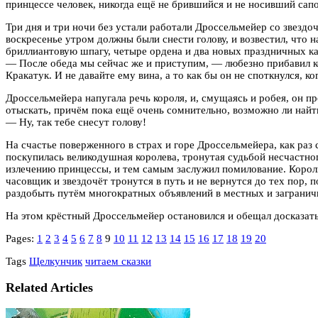
принцессе человек, никогда ещё не брившийся и не носивший сапог
Три дня и три ночи без устали работали Дроссельмейер со звездоч
воскресенье утром должны были снести голову, и возвестил, что 
бриллиантовую шпагу, четыре ордена и два новых праздничных к
— После обеда мы сейчас же и приступим, — любезно прибавил ко
Кракатук. И не давайте ему вина, а то как бы он не споткнулся, к
Дроссельмейера напугала речь короля, и, смущаясь и робея, он пр
отыскать, причём пока ещё очень сомнительно, возможно ли найти
— Ну, так тебе снесут голову!
На счастье поверженного в страх и горе Дроссельмейера, как раз
поскупилась великодушная королева, тронутая судьбой несчастно
излечению принцессы, и тем самым заслужил помилование. Король 
часовщик и звездочёт тронутся в путь и не вернутся до тех пор, 
раздобыть путём многократных объявлений в местных и загранич
На этом крёстный Дроссельмейер остановился и обещал досказать
Pages:
1
2
3
4
5
6
7
8
9
10
11
12
13
14
15
16
17
18
19
20
Tags
Щелкунчик
читаем сказки
Related Articles