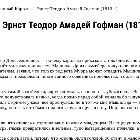
иный Король — Эрнст Теодор Амадей Гофман (1816 г.)
рнст Теодор Амадей Гофман (181
чер Дроссельмейер, — почему королева приказала столь бдительно 
рызёт малютку принцессу! Машинка Дроссельмейера ничуть не пом
ателем, заявил, что только род кота Мурра может отвадить Мышил
 сказать, пожаловали чипом тайного советника посольства, и обле
ли у самой колыбельки, вдруг очнулась, словно от глубокого сна. 
о почувствовала нянька, когда прямо перед собой увидела большу
чила с криком ужаса, все проснулись, но в тот же миг Мышильда 
ку, но не тут-то было: она шмыгнула в щель в полу. Пирлипатхен п
идели, что сталось с хорошеньким нежным младенцем! На тщедушно
рь, глазки превратились в зелёные, тупо вытаращенные гляделки, а
сь обить ватой, потому что король бился головой об стену и жало