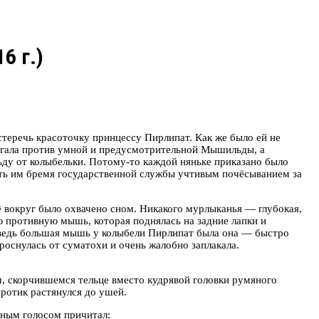
6 г.)
стеречь красоточку принцессу Пирлипат. Как же было ей не
огала против умной и предусмотрительной Мышильды, а
ьду от колыбельки. Потому-то каждой няньке приказано было
гчать им бремя государственной службы учтивым почёсыванием за
Всё вокруг было охвачено сном. Никакого мурлыканья — глубокая,
ю противную мышь, которая поднялась на задние лапки и
— ведь большая мышь у колыбели Пирлипат была она — быстро
роснулась от суматохи и очень жалобно заплакала.
м, скорчившемся тельце вместо кудрявой головки румяного
 ротик растянулся до ушей.
бным голосом причитал: