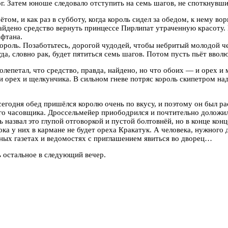
. Затем юноше следовало отступить на семь шагов, не споткнувшись
ётом, и как раз в субботу, когда король сидел за обедом, к нему в
найдено средство вернуть принцессе Пирлипат утраченную красоту. 
афтана.
роль. Позаботьтесь, дорогой чудодей, чтобы небритый молодой чел
огда, словно рак, будет пятиться семь шагов. Потом пусть пьёт ввол
олепетал, что средство, правда, найдено, но что обоих — и орех и
 орех и щелкунчика. В сильном гневе потряс король скипетром над 
 сегодня обед пришёлся королю очень по вкусу, и поэтому он был 
го часовщика. Дроссельмейер приободрился и почтительно доложил
назвал это глупой отговоркой и пустой болтовнёй, но в конце кон
пока у них в кармане не будет ореха Кракатук. А человека, нужного 
ных газетах и ведомостях с приглашением явиться во дворец…
 остальное в следующий вечер.