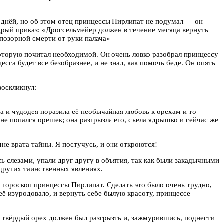
 роднёй, но об этом отец принцессы Пирлипат не подумал — он
рый приказ: «Дроссельмейер должен в течение месяца вернуть
позорной смерти от руки палача».
которую почитал необходимой. Он очень ловко разобрал принцессу
сса будет все безобразнее, и не знал, как помочь беде. Он опять
воскликнул:
а и чудодея поразила её необычайная любовь к орехам и то
 не попался орешек; она разгрызла его, съела ядрышко и сейчас же
е врата тайны. Я постучусь, и они откроются!
ь слезами, упали друг другу в объятия, так как были закадычными
 других таинственных явлениях.
л гороскоп принцессы Пирлипат. Сделать это было очень трудно,
её изуродовало, и вернуть себе былую красоту, принцессе
т твёрдый орех должен был разгрызть и, зажмурившись, поднести