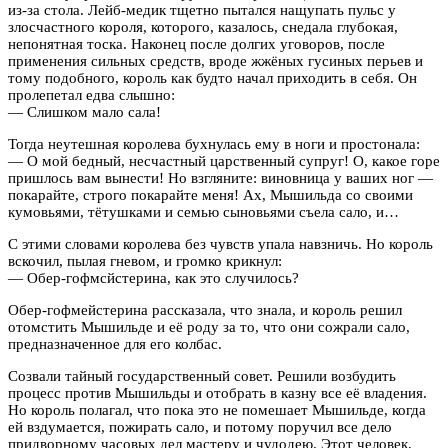
из-за стола. Лейб-медик тщетно пытался нащупать пульс у
злосчастного короля, которого, казалось, снедала глубокая,
непонятная тоска. Наконец после долгих уговоров, после
применения сильных средств, вроде жжёных гусиных перьев и
тому подобного, король как будто начал приходить в себя. Он
пролепетал едва слышно:
— Слишком мало сала!
Тогда неутешная королева бухнулась ему в ноги и простонала:
— О мой бедный, несчастный царственный супруг! О, какое горе
пришлось вам вынести! Но взгляните: виновница у ваших ног —
покарайте, строго покарайте меня! Ах, Мышильда со своими
кумовьями, тётушками и семью сыновьями съела сало, и…
С этими словами королева без чувств упала навзничь. Но король
вскочил, пылая гневом, и громко крикнул:
— Обер-гофмсйстерина, как это случилось?
Обер-гофмейстерина рассказала, что знала, и король решил
отомстить Мышильде и её роду за то, что они сожрали сало,
предназначенное для его колбас.
Созвали тайный государственный совет. Решили возбудить
процесс против Мышильды и отобрать в казну все её владения.
Но король полагал, что пока это не помешает Мышильде, когда
ей вздумается, пожирать сало, и потому поручил все дело
придворному часовых дел мастеру и чудодею. Этот человек,