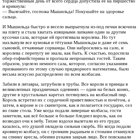
торжественный день от всего сердца допустила её на пиршество
и крикнула:
— Вылезайте, госпожа Мышильда! Покушайте на здоровье
сальца.
И Мышильда быстро и весело выпрыгнула из-под печки вскочила
на плиту и стала хватать изящными лапками один за другим
кусочки сала, которые ей протягивала королева. Но тут
нахлынули все кумовья и тётушки Мышильды и даже её семь
сыновей, отчаянные сорванцы. Они набросились на сало, и
королева с перепугу не знала, как быть. К счастью, подоспела
обер-гофмейстерина и прогнала непрошеных гостей. Таким
образом, уцелело немного сала, которое, согласно указаниям
призванного по этому случаю придворного математика, было
весьма искусно распределено по всем колбасам.
Забили в литавры, затрубили в трубы. Все короли и принцы в
великолепных праздничных одеяниях — одни на белых конях,
другие в хрустальных каретах потянулись на колбасный пир.
Король встретил их с сердечной приветливостью и почётом, а
затем, в короне и со скипетром, как и полагается государю, сел
во главе стола. Уже когда подали ливерные колбасы, гости
заметили, как всё больше и больше бледнел король, как он
возводил очи к небу. Тихие вздохи вылетали из его груди;
казалось, его душой овладела сильная скорбь. Но когда подали
кровяную колбасу, он с громким рыданьем и стонами откинулся
на спинку кресла, обеими руками закрыв лицо. Все повскакали