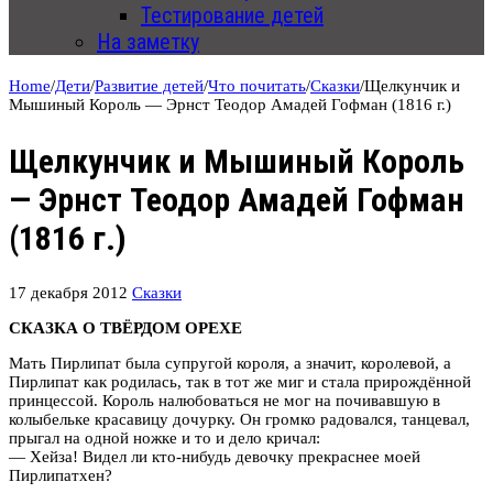
Тестирование детей
На заметку
Home
/
Дети
/
Развитие детей
/
Что почитать
/
Сказки
/
Щелкунчик и
Мышиный Король — Эрнст Теодор Амадей Гофман (1816 г.)
Щелкунчик и Мышиный Король
— Эрнст Теодор Амадей Гофман
(1816 г.)
17 декабря 2012
Сказки
СКАЗКА О ТВЁРДОМ ОРЕХЕ
Мать Пирлипат была супругой короля, а значит, королевой, а
Пирлипат как родилась, так в тот же миг и стала прирождённой
принцессой. Король налюбоваться не мог на почивавшую в
колыбельке красавицу дочурку. Он громко радовался, танцевал,
прыгал на одной ножке и то и дело кричал:
— Хейза! Видел ли кто-нибудь девочку прекраснее моей
Пирлипатхен?