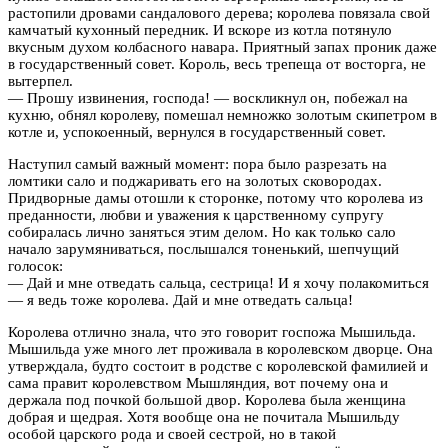
растопили дровами сандалового дерева; королева повязала свой
камчатый кухонный передник. И вскоре из котла потянуло
вкусным духом колбасного навара. Приятный запах проник даже
в государственный совет. Король, весь трепеща от восторга, не
вытерпел.
— Прошу извинения, господа! — воскликнул он, побежал на
кухню, обнял королеву, помешал немножко золотым скипетром в
котле и, успокоенный, вернулся в государственный совет.
Наступил самый важный момент: пора было разрезать на
ломтики сало и поджаривать его на золотых сковородах.
Придворные дамы отошли к сторонке, потому что королева из
преданности, любви и уважения к царственному супругу
собиралась лично заняться этим делом. Но как только сало
начало зарумяниваться, послышался тоненький, шепчущий
голосок:
— Дай и мне отведать сальца, сестрица! И я хочу полакомиться
— я ведь тоже королева. Дай и мне отведать сальца!
Королева отлично знала, что это говорит госпожа Мышильда.
Мышильда уже много лет проживала в королевском дворце. Она
утверждала, будто состоит в родстве с королевской фамилией и
сама правит королевством Мышляндия, вот почему она и
держала под почкой большой двор. Королева была женщина
добрая и щедрая. Хотя вообще она не почитала Мышильду
особой царского рода и своей сестрой, но в такой