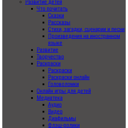
Развитие детей
Что почитать
Сказки
Рассказы
Стихи, загадки, сценарии и песни
Произведения на иностранном
языке
Развитие
Творчество
Раскраски
Раскраски
Раскраски онлайн
Головоломки
Онлайн игры для детей
Медиатека
Аудио
Видео
Диафильмы
Флэш-ролики