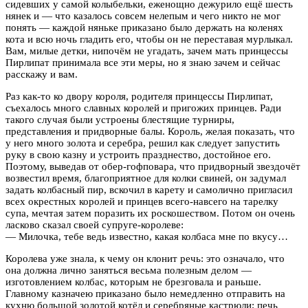
сидевших у самой колыбельки, еженощно дежурило ещё шесть
нянек и — что казалось совсем нелепым и чего никто не мог
понять — каждой няньке приказано было держать на коленях
кота и всю ночь гладить его, чтобы он не переставая мурлыкал.
Вам, милые детки, нипочём не угадать, зачем мать принцессы
Пирлипат принимала все эти меры, но я знаю зачем и сейчас
расскажу и вам.
Раз как-то ко двору короля, родителя принцессы Пирлипат,
съехалось много славных королей и пригожих принцев. Ради
такого случая были устроены блестящие турниры,
представления и придворные балы. Король, желая показать, что
у него много золота и серебра, решил как следует запустить
руку в свою казну и устроить празднество, достойное его.
Поэтому, выведав от обер-гофповара, что придворный звездочёт
возвестил время, благоприятное для колки свиней, он задумал
задать колбасный пир, вскочил в карету и самолично пригласил
всех окрестных королей и принцев всего-навсего на тарелку
супа, мечтая затем поразить их роскошеством. Потом он очень
ласково сказал своей супруге-королеве:
— Милочка, тебе ведь известно, какая колбаса мне по вкусу…
Королева уже знала, к чему он клонит речь: это означало, что
она должна лично заняться весьма полезным делом —
изготовлением колбас, которым не брезговала и раньше.
Главному казначею приказано было немедленно отправить на
кухню большой золотой котёл и серебряные кастрюли; печь