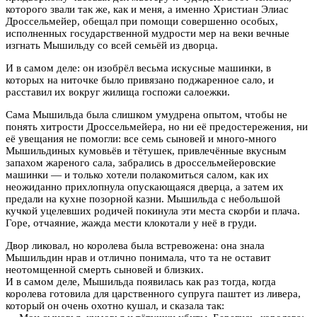
которого звали так же, как и меня, а именно Христиан Элиас
Дроссельмейер, обещал при помощи совершенно особых,
исполненных государственной мудрости мер на веки вечные
изгнать Мышильду со всей семьёй из дворца.
И в самом деле: он изобрёл весьма искусные машинки, в
которых на ниточке было привязано поджаренное сало, и
расставил их вокруг жилища госпожи салоежки.
Сама Мышильда была слишком умудрена опытом, чтобы не
понять хитрости Дроссельмейера, но ни её предостережения, ни
её увещания не помогли: все семь сыновей и много-много
Мышильдиных кумовьёв и тётушек, привлечённые вкусным
запахом жареного сала, забрались в дроссельмейеровские
машинки — и только хотели полакомиться салом, как их
неожиданно прихлопнула опускающаяся дверца, а затем их
предали на кухне позорной казни. Мышильда с небольшой
кучкой уцелевших родичей покинула эти места скорби и плача.
Горе, отчаяние, жажда мести клокотали у неё в груди.
Двор ликовал, но королева была встревожена: она знала
Мышильдин нрав и отлично понимала, что та не оставит
неотомщенной смерть сыновей и близких.
И в самом деле, Мышильда появилась как раз тогда, когда
королева готовила для царственного супруга паштет из ливера,
который он очень охотно кушал, и сказала так: