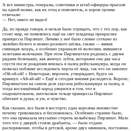
А все министры, генералы, советники и штаб-офицеры прыгали
на одной ножке, как их отец и повелитель, и хором громко
отвечали:
— Нет, никто не видел!
Да, по правде говоря, и нельзя было отрицать, что с тех пор, как
стоит мир, не появлялось ещё на свет младенца прекраснее
принцессы Пирлипат. Личико у неё было словно соткано из
лилейно-белого и нежно-розового шёлка, глазки — живая
сияющая лазурь, а особенно украшали её волосики, вившиеся
золотыми колечками. При этом Пирлипатхен родилась с двумя
рядами беленьких, как жемчуг, зубок, которыми она два часа
спустя после рождения впилась в палец рейхсканцлера, когда он
пожелал поближе исследовать черты её лица, так что он завопил:
«Ой-ой-ой! » Некоторые, впрочем, утверждают, будто он
крикнул: «Ай-ай-ай! » Ещё и сегодня мнения расходятся. Короче,
Пирлипатхен на самом деле укусила рейхсканцлера за палец, и
тогда восхищённый народ уверился в том, что в
очаровательном, ангельском тельце принцессы Пирлипат
обитают и душа, и ум, и чувство.
Как сказано, все были в восторге; одна королева неизвестно
почему тревожилась и беспокоилась. Особенно странно было,
что она приказала неусыпно стеречь колыбельку Пирлипат. Мало
того что у дверей стояли драбанты, — было отдано
распоряжение, чтобы в детской, кроме двух нянюшек, постоянно