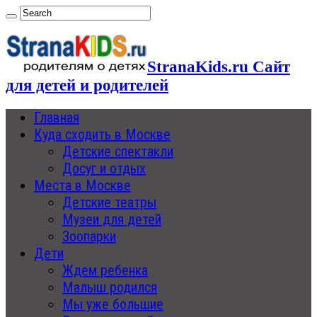
StranaKids.ru Сайт
для детей и родителей
Главная
Куда сходить в Москве
Детские спектакли
Досуг и отдых
Места в Москве
Детские театры
Музеи для детей
Зоопарки
Дети
Ждем ребенка
Малыш родился
Мы уже большие