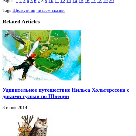
Pages:
1
2
3
4
5
6
7
8
9
10
11
12
13
14
15
16
17
18
19
20
Tags
Щелкунчик
читаем сказки
Related Articles
Удивительное путешествие Нильса Хольгерссона с
дикими гусями по Швеции
3 июня 2014