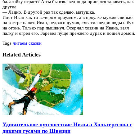
балалайку играет? А ты бы взял ведро да принялся заливать, как
другие.
— Ладно. В другой раз так сделаю, матушка.
Идет Иван как-то вечером проулком, а в проулке мужик свинью
на костре палит. Иван, недолго думая, схватил ведро воды и бух
на огонь. Только пар пышкнул. Осерчал хозяин на Ивана, взял
палку и огрел его. Заревел пуще прежнего дурак и пошел домой.
Tags
читаем сказки
Related Articles
Удивительное путешествие Нильса Хольгерссона с
дикими гусями по Швеции