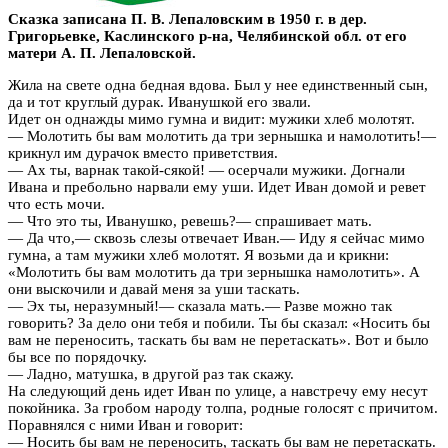
Сказка записана П. В. Лепаловским в 1950 г. в дер.
Григорьевке, Каслинского р-на, Челябинской обл. от его
матери А. П. Лепаловской.
Жила на свете одна бедная вдова. Был у нее единственный сын,
да и тот круглый дурак. Иванушкой его звали.
Идет он однажды мимо гумна и видит: мужики хлеб молотят.
— Молотить бы вам молотить да три зернышка и намолотить!—
крикнул им дурачок вместо приветствия.
— Ах ты, варнак такой-сякой! — осерчали мужики. Догнали
Ивана и пребольно нарвали ему уши. Идет Иван домой и ревет
что есть мочи.
— Что это ты, Иванушко, ревешь?— спрашивает мать.
— Да что,— сквозь слезы отвечает Иван.— Иду я сейчас мимо
гумна, а там мужики хлеб молотят. Я возьми да и крикни:
«Молотить бы вам молотить да три зернышка намолотить». А
они выскочили и давай меня за уши таскать.
— Эх ты, неразумный!— сказала мать.— Разве можно так
говорить? За дело они тебя и побили. Ты бы сказал: «Носить бы
вам не переносить, таскать бы вам не перетаскать». Вот и было
бы все по порядочку.
— Ладно, матушка, в другой раз так скажу.
На следующий день идет Иван по улице, а навстречу ему несут
покойника. За гробом народу толпа, родные голосят с причитом.
Поравнялся с ними Иван и говорит:
— Носить бы вам не переносить, таскать бы вам не перетаскать.