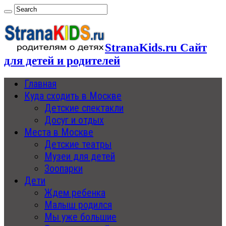
StranaKids.ru Сайт
для детей и родителей
Главная
Куда сходить в Москве
Детские спектакли
Досуг и отдых
Места в Москве
Детские театры
Музеи для детей
Зоопарки
Дети
Ждем ребенка
Малыш родился
Мы уже большие