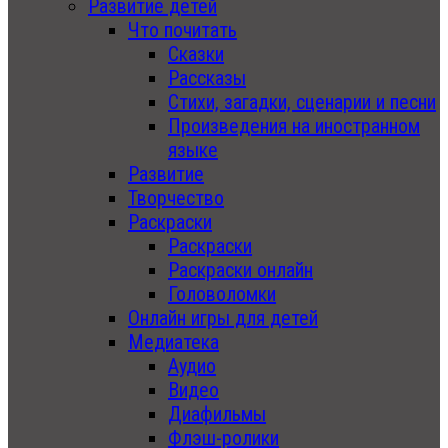
Развитие детей
Что почитать
Сказки
Рассказы
Стихи, загадки, сценарии и песни
Произведения на иностранном
языке
Развитие
Творчество
Раскраски
Раскраски
Раскраски онлайн
Головоломки
Онлайн игры для детей
Медиатека
Аудио
Видео
Диафильмы
Флэш-ролики