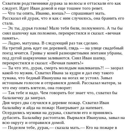
Схватили родственники дурака за волосы и оттаскали его как
следует. Идет Иван домой и еще тошнее того ревет.
— Что ты опять, Иванко, воешь?— спрашивает мать.
Рассказал ей дурак, что и как с ним случилось, она бранить его
стала.
— Эх ты, дурья голова! Мало тебя били, полоумного. А ты бы
снял шапочку как положено, перекрестился и сказал: «вечная
память».
— Ладно, матушка. В следующий раз так сделаю.
На третий день идет он деревней, глядь — на улице свадебный
поезд мчится. Гривы у коней разноцветными лентами убраны,
под дугой шаркунчики заливаются. Снял Иван шапку,
перекрестился и сказал: «Вечная память!»
— Ты что это, дурак, смерть молодым накликаешь?! — заорал
какой-то мужик. Схватил Ивана за кудри и дал ему такого
тумака, что бедный Иванушка на ногах не устоял. Завыл
истошным голосом и отправился домой. Рассказал матери, за
что ему опять влетело, она говорит:
— Так тебе и надо. Чем говорить бог знает что, схватил бы
балалаечку да заиграл.
Дня через два случился в деревне пожар. Схватил Иван
балалайку и айда на пожар: Наигрывает да напевает.
Осердились мужики на дурака, схватили его и принялись
дубасить. Балалайку растоптали. Вырвался Иванушка, завыл на
всю округу и отправился домой.
— Поделом тебе, дурак,— сказала мать.— Кто на пожаре в