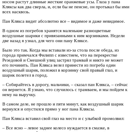
носом растут длинные жесткие оранжевые усы. Глаза у пана
Кляксы как два сверла, и, если бы не пенсне, он протыкал бы ими
всех насквозь.
Пан Клякса видит абсолютно все – видимое и даже невидимое.
В одном из погребов хранятся маленькие разноцветные
воздушные шарики с привязанными к ним корзинками. Недели
две назад я узнал, для чего они пану Кляксе.
Было это так. Когда мы вставали из-за стола после обеда, из
города примчался Филипп с известием, что на перекрестке
Резедовой и Смешной улиц застрял трамвай и никто не может
его починить. Пан Клякса велел принести из погреба один
воздушный шарик, положил в корзинку свой правый глаз, и
шарик полетел в город.
– Собирайтесь в дорогу, мальчики, – сказал пан Клякса, – сейчас
он вернется. Я узнаю, что случилось с трамваем, и мы пойдем к
нему на выручку.
В самом деле, не прошло и пяти минут, как воздушный шарик
вернулся и опустился прямо у ног пана Кляксы.
Пан Клякса вставил свой глаз на место и с улыбкой промолвил:
– Все ясно – левое заднее колесо нуждается в смазке, в