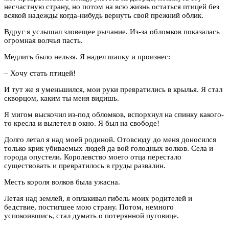
несчастную страну, но потом на всю жизнь остаться птицей без
всякой надежды когда-нибудь вернуть свой прежний облик.
Вдруг я услышал зловещее рычание. Из-за обломков показалась
огромная волчья пасть.
Медлить было нельзя. Я надел шапку и произнес:
– Хочу стать птицей!
И тут же я уменьшился, мои руки превратились в крылья. Я стал
скворцом, каким ты меня видишь.
Я мигом выскочил из-под обломков, вспорхнул на спинку какого-
то кресла и вылетел в окно. Я был на свободе!
Долго летал я над моей родиной. Отовсюду до меня доносился
только крик убиваемых людей да вой голодных волков. Села и
города опустели. Королевство моего отца перестало
существовать и превратилось в груды развалин.
Месть короля волков была ужасна.
Летая над землей, я оплакивал гибель моих родителей и
бедствие, постигшее мою страну. Потом, немного
успокоившись, стал думать о потерянной пуговице.