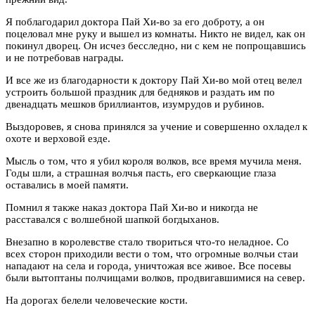
Я поблагодарил доктора Пай Хи-во за его доброту, а он
поцеловал мне руку и вышел из комнаты. Никто не видел, как он
покинул дворец. Он исчез бесследно, ни с кем не попрощавшись
и не потребовав награды.
И все же из благодарности к доктору Пай Хи-во мой отец велел
устроить большой праздник для бедняков и раздать им по
двенадцать мешков бриллиантов, изумрудов и рубинов.
Выздоровев, я снова принялся за учение и совершенно охладел к
охоте и верховой езде.
Мысль о том, что я убил короля волков, все время мучила меня.
Годы шли, а страшная волчья пасть, его сверкающие глаза
оставались в моей памяти.
Помнил я также наказ доктора Пай Хи-во и никогда не
расставался с волшебной шапкой богдыханов.
Внезапно в королевстве стало твориться что-то неладное. Со
всех сторон приходили вести о том, что огромные волчьи стаи
нападают на села и города, уничтожая все живое. Все посевы
были вытоптаны полчищами волков, продвигавшимися на север.
На дорогах белели человеческие кости.