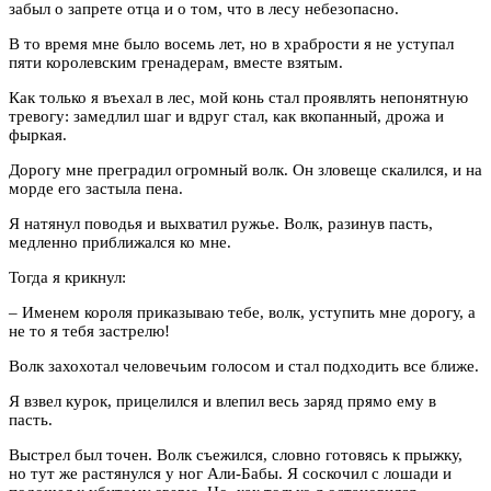
забыл о запрете отца и о том, что в лесу небезопасно.
В то время мне было восемь лет, но в храбрости я не уступал
пяти королевским гренадерам, вместе взятым.
Как только я въехал в лес, мой конь стал проявлять непонятную
тревогу: замедлил шаг и вдруг стал, как вкопанный, дрожа и
фыркая.
Дорогу мне преградил огромный волк. Он зловеще скалился, и на
морде его застыла пена.
Я натянул поводья и выхватил ружье. Волк, разинув пасть,
медленно приближался ко мне.
Тогда я крикнул:
– Именем короля приказываю тебе, волк, уступить мне дорогу, а
не то я тебя застрелю!
Волк захохотал человечьим голосом и стал подходить все ближе.
Я взвел курок, прицелился и влепил весь заряд прямо ему в
пасть.
Выстрел был точен. Волк съежился, словно готовясь к прыжку,
но тут же растянулся у ног Али-Бабы. Я соскочил с лошади и