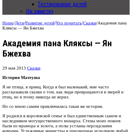
Тестирование детей
На заметку
Home
/
Дети
/
Развитие детей
/
Что почитать
/
Сказки
/
Академия пана
Кляксы — Ян Бжехва
Академия пана Кляксы — Ян
Бжехва
29 мая 2013
Сказки
История Матеуша
Я не птица, я принц. Когда я был маленький, мне часто
рассказывали сказки о том, как люди превращаются в зверей и
птиц, но я этому никогда не верил.
Но со мною самим приключилась такая же история.
Я родился в королевской семье и был единственным сыном и
наследником могущественного монарха. Стены моих покоев
были из мрамора и золота, а полы устланы персидскими
коврами. Услужливые министры и придворные исполняли любой