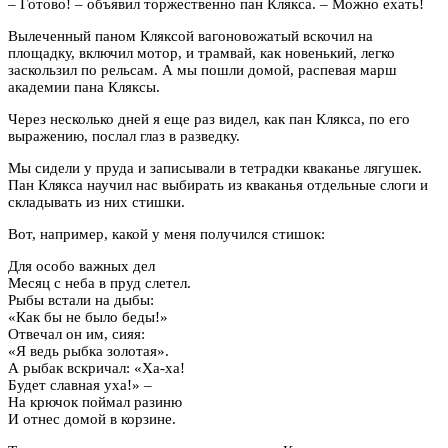
– Готово! – объявил торжественно пан Клякса. – Можно ехать!
Вылеченный паном Кляксой вагоновожатый вскочил на
площадку, включил мотор, и трамвай, как новенький, легко
заскользил по рельсам. А мы пошли домой, распевая марш
академии пана Кляксы.
Через несколько дней я еще раз видел, как пан Клякса, по его
выражению, послал глаз в разведку.
Мы сидели у пруда и записывали в тетрадки кваканье лягушек.
Пан Клякса научил нас выбирать из кваканья отдельные слоги и
складывать из них стишки.
Вот, например, какой у меня получился стишок:
Для особо важных дел
Месяц с неба в пруд слетел.
Рыбы встали на дыбы:
«Как бы не было беды!»
Отвечал он им, сияя:
«Я ведь рыбка золотая».
А рыбак вскричал: «Ха-ха!
Будет славная уха!» –
На крючок поймал разиню
И отнес домой в корзине.