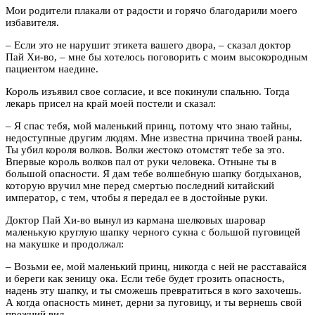
Мои родители плакали от радости и горячо благодарили моего
избавителя.
– Если это не нарушит этикета вашего двора, – сказал доктор
Пай Хи-во, – мне бы хотелось поговорить с моим высокородным
пациентом наедине.
Король изъявил свое согласие, и все покинули спальню. Тогда
лекарь присел на край моей постели и сказал:
– Я спас тебя, мой маленький принц, потому что знаю тайны,
недоступные другим людям. Мне известна причина твоей раны.
Ты убил короля волков. Волки жестоко отомстят тебе за это.
Впервые король волков пал от руки человека. Отныне ты в
большой опасности. Я дам тебе волшебную шапку богдыханов,
которую вручил мне перед смертью последний китайский
император, с тем, чтобы я передал ее в достойные руки.
Доктор Пай Хи-во вынул из кармана шелковых шаровар
маленькую круглую шапку черного сукна с большой пуговицей
на макушке и продолжал:
– Возьми ее, мой маленький принц, никогда с ней не расставайся
и береги как зеницу ока. Если тебе будет грозить опасность,
надень эту шапку, и ты сможешь превратиться в кого захочешь.
А когда опасность минет, дерни за пуговицу, и ты вернешь свой
прежний вид.