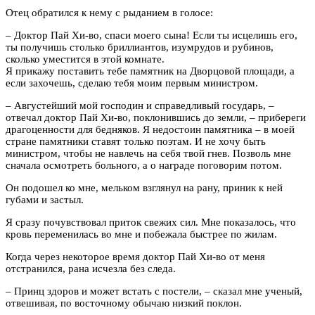
Отец обратился к нему с рыданием в голосе:
– Доктор Пай Хи-во, спаси моего сына! Если ты исцелишь его,
ты получишь столько бриллиантов, изумрудов и рубинов,
сколько уместится в этой комнате.
Я прикажу поставить тебе памятник на Дворцовой площади, а
если захочешь, сделаю тебя моим первым министром.
– Августейший мой господин и справедливый государь, –
отвечал доктор Пай Хи-во, поклонившись до земли, – прибереги
драгоценности для бедняков. Я недостоин памятника – в моей
стране памятники ставят только поэтам. И не хочу быть
министром, чтобы не навлечь на себя твой гнев. Позволь мне
сначала осмотреть больного, а о награде поговорим потом.
Он подошел ко мне, мельком взглянул на рану, приник к ней
губами и застыл.
Я сразу почувствовал приток свежих сил. Мне показалось, что
кровь переменилась во мне и побежала быстрее по жилам.
Когда через некоторое время доктор Пай Хи-во от меня
отстранился, рана исчезла без следа.
– Принц здоров и может встать с постели, – сказал мне ученый,
отвешивая, по восточному обычаю низкий поклон.