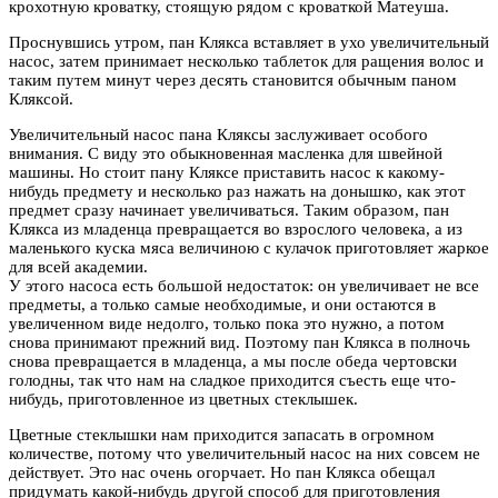
крохотную кроватку, стоящую рядом с кроваткой Матеуша.
Проснувшись утром, пан Клякса вставляет в ухо увеличительный
насос, затем принимает несколько таблеток для ращения волос и
таким путем минут через десять становится обычным паном
Кляксой.
Увеличительный насос пана Кляксы заслуживает особого
внимания. С виду это обыкновенная масленка для швейной
машины. Но стоит пану Кляксе приставить насос к какому-
нибудь предмету и несколько раз нажать на донышко, как этот
предмет сразу начинает увеличиваться. Таким образом, пан
Клякса из младенца превращается во взрослого человека, а из
маленького куска мяса величиною с кулачок приготовляет жаркое
для всей академии.
У этого насоса есть большой недостаток: он увеличивает не все
предметы, а только самые необходимые, и они остаются в
увеличенном виде недолго, только пока это нужно, а потом
снова принимают прежний вид. Поэтому пан Клякса в полночь
снова превращается в младенца, а мы после обеда чертовски
голодны, так что нам на сладкое приходится съесть еще что-
нибудь, приготовленное из цветных стеклышек.
Цветные стеклышки нам приходится запасать в огромном
количестве, потому что увеличительный насос на них совсем не
действует. Это нас очень огорчает. Но пан Клякса обещал
придумать какой-нибудь другой способ для приготовления