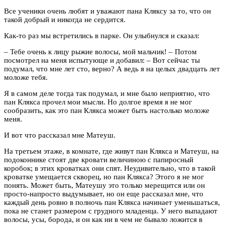
Все ученики очень любят и уважают пана Кляксу за то, что он
такой добрый и никогда не сердится.
Как-то раз мы встретились в парке. Он улыбнулся и сказал:
– Тебе очень к лицу рыжие волосы, мой мальчик! – Потом
посмотрел на меня испытующе и добавил: – Вот сейчас ты
подумал, что мне лет сто, верно? А ведь я на целых двадцать лет
моложе тебя.
Я в самом деле тогда так подумал, и мне было неприятно, что
пан Клякса прочел мои мысли. Но долгое время я не мог
сообразить, как это пан Клякса может быть настолько моложе
меня.
И вот что рассказал мне Матеуш.
На третьем этаже, в комнате, где живут пан Клякса и Матеуш, на
подоконнике стоят две кровати величиною с папиросный
коробок; в этих кроватках они спят. Неудивительно, что в такой
кроватке умещается скворец, но пан Клякса? Этого я не мог
понять. Может быть, Матеушу это только мерещится или он
просто-напросто выдумывает, но он еще рассказал мне, что
каждый день ровно в полночь пан Клякса начинает уменьшаться,
пока не станет размером с грудного младенца. У него выпадают
волосы, усы, борода, и он как ни в чем не бывало ложится в