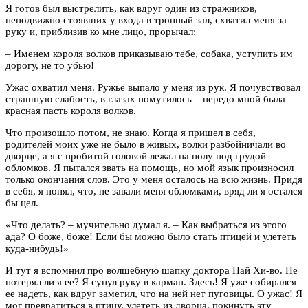
Я готов был выстрелить, как вдруг один из стражников,
неподвижно стоявших у входа в тронный зал, схватил меня за
руку и, приблизив ко мне лицо, прорычал:
– Именем короля волков приказываю тебе, собака, уступить им
дорогу, не то убью!
Ужас охватил меня. Ружье выпало у меня из рук. Я почувствовал
страшную слабость, в глазах помутилось – передо мной была
красная пасть короля волков.
Что произошло потом, не знаю. Когда я пришел в себя,
родителей моих уже не было в живых, волки разбойничали во
дворце, а я с пробитой головой лежал на полу под грудой
обломков. Я пытался звать на помощь, но мой язык произносил
только окончания слов. Это у меня осталось на всю жизнь. Придя
в себя, я понял, что, не завали меня обломками, вряд ли я остался
бы цел.
«Что делать? – мучительно думал я. – Как выбраться из этого
ада? О боже, боже! Если бы можно было стать птицей и улететь
куда-нибудь!»
И тут я вспомнил про волшебную шапку доктора Пай Хи-во. Не
потерял ли я ее? Я сунул руку в карман. Здесь! Я уже собирался
ее надеть, как вдруг заметил, что на ней нет пуговицы. О ужас! Я
мог превратиться в птицу, улететь из дворца, покинуть эту