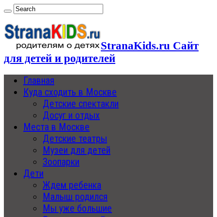
StranaKids.ru Сайт
для детей и родителей
Главная
Куда сходить в Москве
Детские спектакли
Досуг и отдых
Места в Москве
Детские театры
Музеи для детей
Зоопарки
Дети
Ждем ребенка
Малыш родился
Мы уже большие