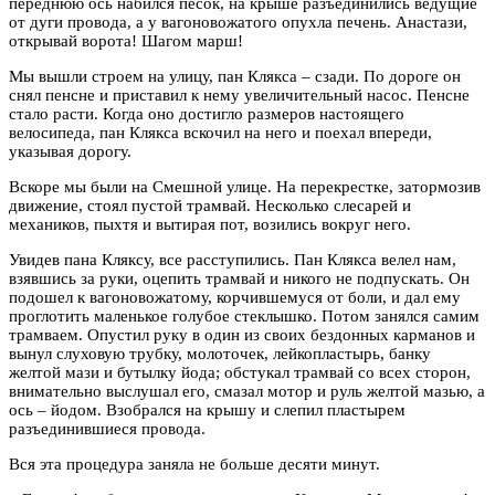
переднюю ось набился песок, на крыше разъединились ведущие
от дуги провода, а у вагоновожатого опухла печень. Анастази,
открывай ворота! Шагом марш!
Мы вышли строем на улицу, пан Клякса – сзади. По дороге он
снял пенсне и приставил к нему увеличительный насос. Пенсне
стало расти. Когда оно достигло размеров настоящего
велосипеда, пан Клякса вскочил на него и поехал впереди,
указывая дорогу.
Вскоре мы были на Смешной улице. На перекрестке, затормозив
движение, стоял пустой трамвай. Несколько слесарей и
механиков, пыхтя и вытирая пот, возились вокруг него.
Увидев пана Кляксу, все расступились. Пан Клякса велел нам,
взявшись за руки, оцепить трамвай и никого не подпускать. Он
подошел к вагоновожатому, корчившемуся от боли, и дал ему
проглотить маленькое голубое стеклышко. Потом занялся самим
трамваем. Опустил руку в один из своих бездонных карманов и
вынул слуховую трубку, молоточек, лейкопластырь, банку
желтой мази и бутылку йода; обстукал трамвай со всех сторон,
внимательно выслушал его, смазал мотор и руль желтой мазью, а
ось – йодом. Взобрался на крышу и слепил пластырем
разъединившиеся провода.
Вся эта процедура заняла не больше десяти минут.