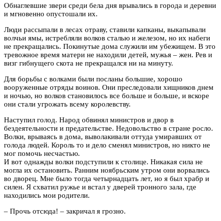
Обнаглевшие звери среди бела дня врывались в города и деревни
и мгновенно опустошали их.
Люди рассыпали в лесах отраву, ставили капканы, выкапывали
волчьи ямы, истребляли волков сталью и железом, но их набеги
не прекращались. Покинутые дома служили им убежищем. В это
тревожное время матери не находили детей, мужья – жен. Рев и
визг гибнущего скота не прекращался ни на минуту.
Для борьбы с волками были посланы большие, хорошо
вооруженные отряды воинов. Они преследовали хищников днем
и ночью, но волков становилось все больше и больше, и вскоре
они стали угрожать всему королевству.
Наступил голод. Народ обвинял министров и двор в
бездеятельности и предательстве. Недовольство в стране росло.
Волки, врываясь в дома, выволакивали оттуда умиравших от
голода людей. Король то и дело сменял министров, но никто не
мог помочь несчастью.
И вот однажды волки подступили к столице. Никакая сила не
могла их остановить. Ранним ноябрьским утром они ворвались
во дворец. Мне было тогда четырнадцать лет, но я был храбр и
силен. Я схватил ружье и встал у дверей тронного зала, где
находились мои родители.
– Прочь отсюда! – закричал я грозно.