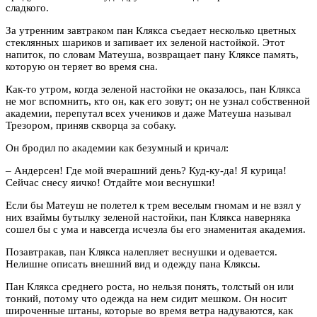
сладкого.
За утренним завтраком пан Клякса съедает несколько цветных
стеклянных шариков и запивает их зеленой настойкой. Этот
напиток, по словам Матеуша, возвращает пану Кляксе память,
которую он теряет во время сна.
Как-то утром, когда зеленой настойки не оказалось, пан Клякса
не мог вспомнить, кто он, как его зовут; он не узнал собственной
академии, перепутал всех учеников и даже Матеуша называл
Трезором, приняв скворца за собаку.
Он бродил по академии как безумный и кричал:
– Андерсен! Где мой вчерашний день? Куд-ку-да! Я курица!
Сейчас снесу яичко! Отдайте мои веснушки!
Если бы Матеуш не полетел к трем веселым гномам и не взял у
них взаймы бутылку зеленой настойки, пан Клякса наверняка
сошел бы с ума и навсегда исчезла бы его знаменитая академия.
Позавтракав, пан Клякса налепляет веснушки и одевается.
Нелишне описать внешний вид и одежду пана Кляксы.
Пан Клякса среднего роста, но нельзя понять, толстый он или
тонкий, потому что одежда на нем сидит мешком. Он носит
широченные штаны, которые во время ветра надуваются, как