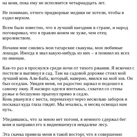
на коня, пока ему не исполнится четырнадцать лет.
Не понимаю, отчего придворные медики не хотели, чтобы я
ездил верхом.
Всем было известно, что я лучший наездник в стране, и народ
поговаривал, что я правлю конем не хуже, чем отец
королевством.
Ночами мне снились мои татарские скакуны, мои любимые
лошади. Иногда я звал какую-нибудь из них – я помнил их всех
по именам.
Как-то раз я проснулся среди ночи от тихого ржания. Я вскочил с
постели и выглянул в сад. Там на садовой дорожке стоял мой
лучший конь Али-Баба, который, наверно, явился на мой зов. Он
был оседлан. Увидев меня, он радостно заржал и подошел к
самому окну. Я наскоро оделся впотьмах, схватил со стены
ружье и бесшумно прыгнул прямо в седло.
Конь рванулся с места, перемахнул через несколько заборов и
поскакал куда глаза глядят. Мы мчались, и месяц освещал нам
путь.
Убедившись, что за мною нет погони, я немного сдержал бег
коня и направил его к видневшемуся невдалеке лесу.
Эта скачка привела меня в такой восторг, что я совершенно