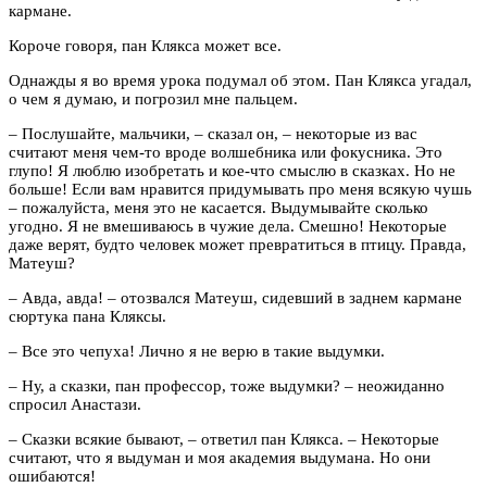
кармане.
Короче говоря, пан Клякса может все.
Однажды я во время урока подумал об этом. Пан Клякса угадал,
о чем я думаю, и погрозил мне пальцем.
– Послушайте, мальчики, – сказал он, – некоторые из вас
считают меня чем-то вроде волшебника или фокусника. Это
глупо! Я люблю изобретать и кое-что смыслю в сказках. Но не
больше! Если вам нравится придумывать про меня всякую чушь
– пожалуйста, меня это не касается. Выдумывайте сколько
угодно. Я не вмешиваюсь в чужие дела. Смешно! Некоторые
даже верят, будто человек может превратиться в птицу. Правда,
Матеуш?
– Авда, авда! – отозвался Матеуш, сидевший в заднем кармане
сюртука пана Кляксы.
– Все это чепуха! Лично я не верю в такие выдумки.
– Ну, а сказки, пан профессор, тоже выдумки? – неожиданно
спросил Анастази.
– Сказки всякие бывают, – ответил пан Клякса. – Некоторые
считают, что я выдуман и моя академия выдумана. Но они
ошибаются!