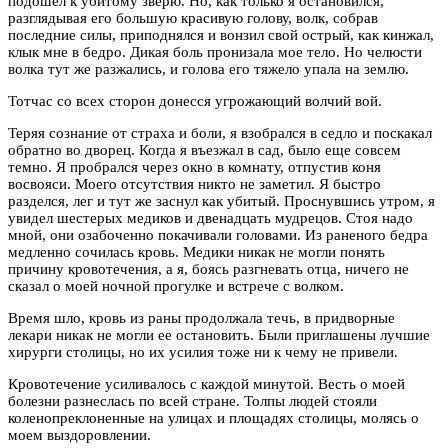
подошел к убитому зверю. Но, как только я остановился,
разглядывая его большую красивую голову, волк, собрав
последние силы, приподнялся и вонзил свой острый, как кинжал,
клык мне в бедро. Дикая боль пронизала мое тело. Но челюсти
волка тут же разжались, и голова его тяжело упала на землю.
Тотчас со всех сторон донесся угрожающий волчий вой.
Теряя сознание от страха и боли, я взобрался в седло и поскакал
обратно во дворец. Когда я въезжал в сад, было еще совсем
темно. Я пробрался через окно в комнату, отпустив коня
восвояси. Моего отсутствия никто не заметил. Я быстро
разделся, лег и тут же заснул как убитый. Проснувшись утром, я
увидел шестерых медиков и двенадцать мудрецов. Стоя надо
мной, они озабоченно покачивали головами. Из раненого бедра
медленно сочилась кровь. Медики никак не могли понять
причину кровотечения, а я, боясь разгневать отца, ничего не
сказал о моей ночной прогулке и встрече с волком.
Время шло, кровь из раны продолжала течь, в придворные
лекари никак не могли ее остановить. Были приглашены лучшие
хирурги столицы, но их усилия тоже ни к чему не привели.
Кровотечение усиливалось с каждой минутой. Весть о моей
болезни разнеслась по всей стране. Толпы людей стояли
коленопреклоненные на улицах и площадях столицы, молясь о
моем выздоровлении.