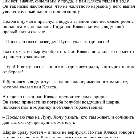
Так вот, значит, сидели мы у пруда, а пан Клякса глядел в воду.
Он так низко наклонился, что из жилетного кармана у него выпал
увеличительный насос и пошел ко дну.
Недолго думая я прыгнул в воду, а за мной еще несколько ребят,
но насоса мы не нашли. Тогда пан Клякса кинул в воду свой
правый глаз и сказал:
– Посылаю глаз в разведку! Пусть укажет, где насос!
Глаз тотчас вынырнул обратно. Пан Клякса вставил его на место
и радостно закричал:
– Ура! Я вижу насос – он в яме, где живут раки, в четырех шагах
от берега!
Я бросился в воду и тут же нашел насос, именно в том месте,
которое указал пан Клякса.
А неделю назад пан Клякса преподнес нам сюрприз.
Он велел принести из погреба голубой воздушный шарик,
положил глаз в корзинку и объявил торжественно:
– Посылаю глаз на Луну. Хочу узнать, кто там живет, и сочинить
для вас сказку про лунных жителей.
Шарик сразу улетел – и пока не вернулся. Но пан Клякса говорит,
что еще не время: Луна очень высоко и шарик вернется не