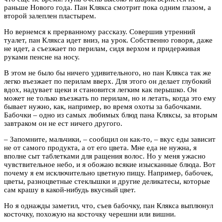
раньше Нового года. Пан Клякса смотрит пока одним глазом, а
второй залеплен пластырем.
Но вернемся к прерванному рассказу. Совершив утренний
туалет, пан Клякса идет вниз, на урок. Собственно говоря, даже
не идет, а съезжает по перилам, сидя верхом и придерживая
руками пенсне на носу.
В этом не было бы ничего удивительного, но пан Клякса так же
легко въезжает по перилам вверх. Для этого он делает глубокий
вдох, надувает щеки и становится легким как перышко. Он
может не только въезжать по перилам, но и летать, когда это ему
бывает нужно, как, например, во время охоты за бабочками.
Бабочки – одно из самых любимых блюд пана Кляксы, за вторым
завтраком он не ест ничего другого.
– Запомните, мальчики, – сообщил он как-то, – вкус еды зависит
не от самого продукта, а от его цвета. Мне еда не нужна, я
вполне сыт таблетками для ращения волос. Но у меня ужасно
чувствительное небо, и я обожаю всякие изысканные блюда. Вот
почему я ем исключительно цветную пищу. Например, бабочек,
цветы, разноцветные стеклышки и другие деликатесы, которые
сам крашу в какой-нибудь вкусный цвет.
Но я однажды заметил, что, съев бабочку, пан Клякса выплюнул
косточку, похожую на косточку черешни или вишни.