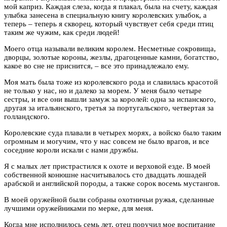
мой каприз. Каждая слеза, когда я плакал, была на счету, каждая
улыбка занесена в специальную книгу королевских улыбок, а
теперь – теперь я скворец, который чувствует себя среди птиц
таким же чужим, как среди людей!
Моего отца называли великим королем. Несметные сокровища,
дворцы, золотые короны, жезлы, драгоценные камни, богатство,
какое во сне не приснится, – все это принадлежало ему.
Моя мать была тоже из королевского рода и славилась красотой
не только у нас, но и далеко за морем. У меня было четыре
сестры, и все они вышли замуж за королей: одна за испанского,
другая за итальянского, третья за португальского, четвертая за
голландского.
Королевские суда плавали в четырех морях, а войско было таким
огромным и могучим, что у нас совсем не было врагов, и все
соседние короли искали с нами дружбы.
Я с малых лет пристрастился к охоте и верховой езде. В моей
собственной конюшне насчитывалось сто двадцать лошадей
арабской и английской породы, а также сорок восемь мустангов.
В моей оружейной были собраны охотничьи ружья, сделанные
лучшими оружейниками по мерке, для меня.
Когда мне исполнилось семь лет, отец поручил мое воспитание