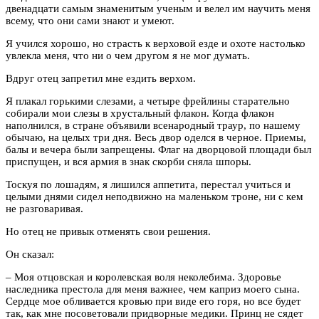
двенадцати самым знаменитым ученым и велел им научить меня
всему, что они сами знают и умеют.
Я учился хорошо, но страсть к верховой езде и охоте настолько
увлекла меня, что ни о чем другом я не мог думать.
Вдруг отец запретил мне ездить верхом.
Я плакал горькими слезами, а четыре фрейлины старательно
собирали мои слезы в хрустальный флакон. Когда флакон
наполнился, в стране объявили всенародный траур, по нашему
обычаю, на целых три дня. Весь двор оделся в черное. Приемы,
балы и вечера были запрещены. Флаг на дворцовой площади был
приспущен, и вся армия в знак скорби сняла шпоры.
Тоскуя по лошадям, я лишился аппетита, перестал учиться и
целыми днями сидел неподвижно на маленьком троне, ни с кем
не разговаривая.
Но отец не привык отменять свои решения.
Он сказал:
– Моя отцовская и королевская воля неколебима. Здоровье
наследника престола для меня важнее, чем каприз моего сына.
Сердце мое обливается кровью при виде его горя, но все будет
так, как мне посоветовали придворные медики. Принц не сядет