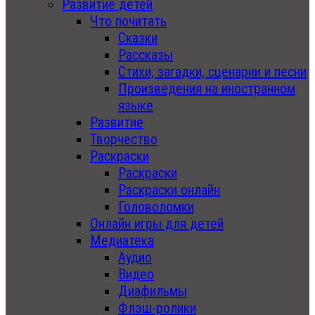
Развитие детей
Что почитать
Сказки
Рассказы
Стихи, загадки, сценарии и песни
Произведения на иностранном
языке
Развитие
Творчество
Раскраски
Раскраски
Раскраски онлайн
Головоломки
Онлайн игры для детей
Медиатека
Аудио
Видео
Диафильмы
Флэш-ролики