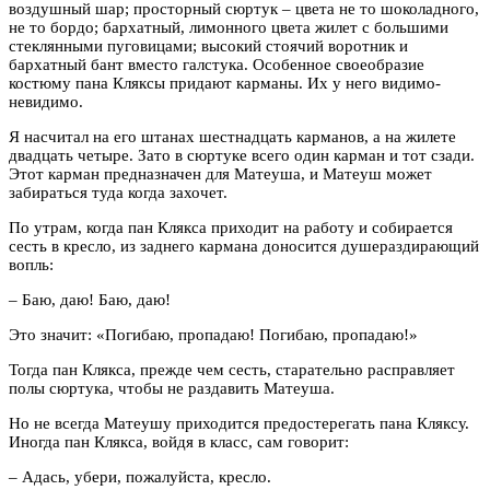
воздушный шар; просторный сюртук – цвета не то шоколадного,
не то бордо; бархатный, лимонного цвета жилет с большими
стеклянными пуговицами; высокий стоячий воротник и
бархатный бант вместо галстука. Особенное своеобразие
костюму пана Кляксы придают карманы. Их у него видимо-
невидимо.
Я насчитал на его штанах шестнадцать карманов, а на жилете
двадцать четыре. Зато в сюртуке всего один карман и тот сзади.
Этот карман предназначен для Матеуша, и Матеуш может
забираться туда когда захочет.
По утрам, когда пан Клякса приходит на работу и собирается
сесть в кресло, из заднего кармана доносится душераздирающий
вопль:
– Баю, даю! Баю, даю!
Это значит: «Погибаю, пропадаю! Погибаю, пропадаю!»
Тогда пан Клякса, прежде чем сесть, старательно расправляет
полы сюртука, чтобы не раздавить Матеуша.
Но не всегда Матеушу приходится предостерегать пана Кляксу.
Иногда пан Клякса, войдя в класс, сам говорит:
– Адась, убери, пожалуйста, кресло.