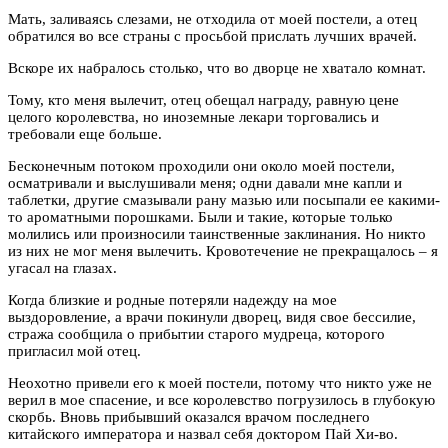
Мать, заливаясь слезами, не отходила от моей постели, а отец
обратился во все страны с просьбой прислать лучших врачей.
Вскоре их набралось столько, что во дворце не хватало комнат.
Тому, кто меня вылечит, отец обещал награду, равную цене
целого королевства, но иноземные лекари торговались и
требовали еще больше.
Бесконечным потоком проходили они около моей постели,
осматривали и выслушивали меня; одни давали мне капли и
таблетки, другие смазывали рану мазью или посыпали ее какими-
то ароматными порошками. Были и такие, которые только
молились или произносили таинственные заклинания. Но никто
из них не мог меня вылечить. Кровотечение не прекращалось – я
угасал на глазах.
Когда близкие и родные потеряли надежду на мое
выздоровление, а врачи покинули дворец, видя свое бессилие,
стража сообщила о прибытии старого мудреца, которого
пригласил мой отец.
Неохотно привели его к моей постели, потому что никто уже не
верил в мое спасение, и все королевство погрузилось в глубокую
скорбь. Вновь прибывший оказался врачом последнего
китайского императора и назвал себя доктором Пай Хи-во.