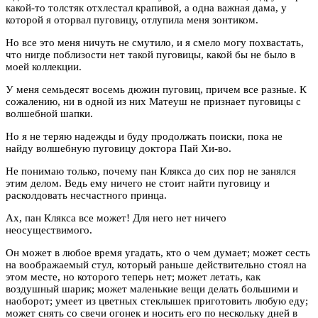
какой-то толстяк отхлестал крапивой, а одна важная дама, у
которой я оторвал пуговицу, отлупила меня зонтиком.
Но все это меня ничуть не смутило, и я смело могу похвастать,
что нигде поблизости нет такой пуговицы, какой бы не было в
моей коллекции.
У меня семьдесят восемь дюжин пуговиц, причем все разные. К
сожалению, ни в одной из них Матеуш не признает пуговицы с
волшебной шапки.
Но я не теряю надежды и буду продолжать поиски, пока не
найду волшебную пуговицу доктора Пай Хи-во.
Не понимаю только, почему пан Клякса до сих пор не занялся
этим делом. Ведь ему ничего не стоит найти пуговицу и
расколдовать несчастного принца.
Ах, пан Клякса все может! Для него нет ничего
неосуществимого.
Он может в любое время угадать, кто о чем думает; может сесть
на воображаемый стул, который раньше действительно стоял на
этом месте, но которого теперь нет; может летать, как
воздушный шарик; может маленькие вещи делать большими и
наоборот; умеет из цветных стеклышек приготовить любую еду;
может снять со свечи огонек и носить его по нескольку дней в