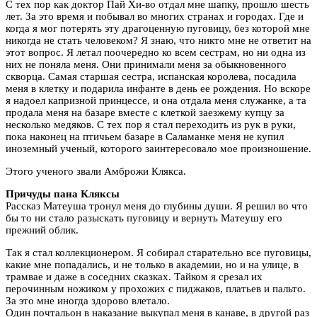
С тех пор как доктор Пай Хи-во отдал мне шапку, прошло шесть
лет. За это время и побывал во многих странах и городах. Где и
когда я мог потерять эту драгоценную пуговицу, без которой мне
никогда не стать человеком? Я знаю, что никто мне не ответит на
этот вопрос. Я летал поочередно ко всем сестрам, но ни одна из
них не поняла меня. Они принимали меня за обыкновенного
скворца. Самая старшая сестра, испанская королева, посадила
меня в клетку и подарила инфанте в день ее рождения. Но вскоре
я надоел капризной принцессе, и она отдала меня служанке, а та
продала меня на базаре вместе с клеткой заезжему купцу за
несколько медяков. С тех пор я стал переходить из рук в руки,
пока наконец на птичьем базаре в Саламанке меня не купил
иноземный ученый, которого заинтересовало мое произношение.
Этого ученого звали Амброжи Клякса.
Причуды пана Кляксы
Рассказ Матеуша тронул меня до глубины души. Я решил во что
бы то ни стало разыскать пуговицу и вернуть Матеушу его
прежний облик.
Так я стал коллекционером. Я собирал старательно все пуговицы,
какие мне попадались, и не только в академии, но и на улице, в
трамвае и даже в соседних сказках. Тайком я срезал их
перочинным ножиком у прохожих с пиджаков, платьев и пальто.
За это мне иногда здорово влетало.
Один почтальон в наказание выкупал меня в канаве, в другой раз