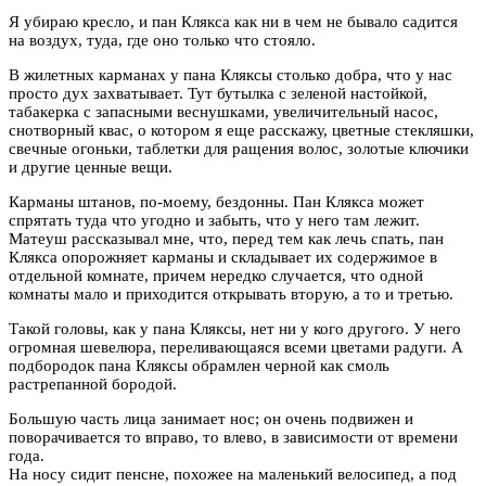
Я убираю кресло, и пан Клякса как ни в чем не бывало садится
на воздух, туда, где оно только что стояло.
В жилетных карманах у пана Кляксы столько добра, что у нас
просто дух захватывает. Тут бутылка с зеленой настойкой,
табакерка с запасными веснушками, увеличительный насос,
снотворный квас, о котором я еще расскажу, цветные стекляшки,
свечные огоньки, таблетки для ращения волос, золотые ключики
и другие ценные вещи.
Карманы штанов, по-моему, бездонны. Пан Клякса может
спрятать туда что угодно и забыть, что у него там лежит.
Матеуш рассказывал мне, что, перед тем как лечь спать, пан
Клякса опорожняет карманы и складывает их содержимое в
отдельной комнате, причем нередко случается, что одной
комнаты мало и приходится открывать вторую, а то и третью.
Такой головы, как у пана Кляксы, нет ни у кого другого. У него
огромная шевелюра, переливающаяся всеми цветами радуги. А
подбородок пана Кляксы обрамлен черной как смоль
растрепанной бородой.
Большую часть лица занимает нос; он очень подвижен и
поворачивается то вправо, то влево, в зависимости от времени
года.
На носу сидит пенсне, похожее на маленький велосипед, а под