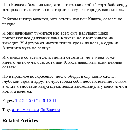
Пан Клякса объяснил мне, что ест только особый сорт бабочек, у
которых есть косточки и которые растут в огороде, как фасоль.
Ребятам иногда кажется, что летать, как пан Клякса, совсем не
трудно.
И они начинают тужиться изо всех сил, надувают щеки,
повторяют все движения пана Кляксы, но у них ничего не
выходит. У Артура от натуги пошла кровь из носа, а один из
Антониев чуть не лопнул.
И я вместе со всеми делал попытки летать, но у меня тоже
ничего не получалось, хотя пан Клякса давал нам всем ценные
советы.
Но в прошлое воскресенье, после обеда, я случайно сделал
глубокий вдох и вдруг почувствовал себя необыкновенно легким,
а когда я вдобавок надул щеки, земля выскользнула у меня из-под
ног, и я взлетел.
Pages:
1
2
3
4
5
6
7
8
9
10
11
Tags
читаем сказки
Ян Бжехва
Related Articles