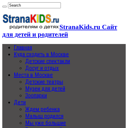
StranaKids.ru Сайт
для детей и родителей
Главная
Куда сходить в Москве
Детские спектакли
Досуг и отдых
Места в Москве
Детские театры
Музеи для детей
Зоопарки
Дети
Ждем ребенка
Малыш родился
Мы уже большие