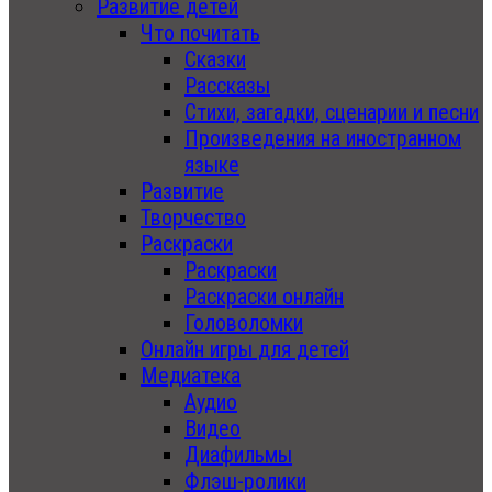
Развитие детей
Что почитать
Сказки
Рассказы
Стихи, загадки, сценарии и песни
Произведения на иностранном
языке
Развитие
Творчество
Раскраски
Раскраски
Раскраски онлайн
Головоломки
Онлайн игры для детей
Медиатека
Аудио
Видео
Диафильмы
Флэш-ролики