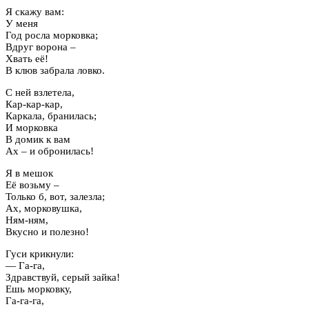
Я скажу вам:
У меня
Год росла морковка;
Вдруг ворона –
Хвать её!
В клюв забрала ловко.
С ней взлетела,
Кар-кар-кар,
Каркала, бранилась;
И морковка
В домик к вам
Ах – и обронилась!
Я в мешок
Её возьму –
Только б, вот, залезла;
Ах, морковушка,
Ням-ням,
Вкусно и полезно!
Гуси крикнули:
— Га-га,
Здравствуй, серый зайка!
Ешь морковку,
Га-га-га,