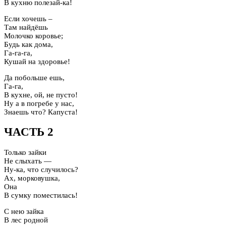
В кухню полезай-ка!
Если хочешь –
Там найдёшь
Молочко коровье;
Будь как дома,
Га-га-га,
Кушай на здоровье!
Да побольше ешь,
Га-га,
В кухне, ой, не пусто!
Ну а в погребе у нас,
Знаешь что? Капуста!
ЧАСТЬ 2
Только зайки
Не слыхать —
Ну-ка, что случилось?
Ах, морковушка,
Она
В сумку поместилась!
С нею зайка
В лес родной