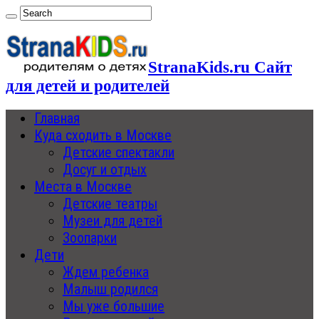
StranaKids.ru Сайт
для детей и родителей
Главная
Куда сходить в Москве
Детские спектакли
Досуг и отдых
Места в Москве
Детские театры
Музеи для детей
Зоопарки
Дети
Ждем ребенка
Малыш родился
Мы уже большие