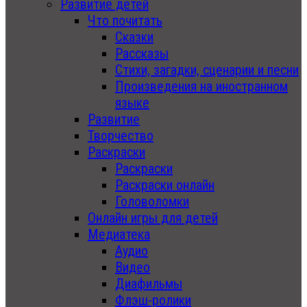
Развитие детей
Что почитать
Сказки
Рассказы
Стихи, загадки, сценарии и песни
Произведения на иностранном
языке
Развитие
Творчество
Раскраски
Раскраски
Раскраски онлайн
Головоломки
Онлайн игры для детей
Медиатека
Аудио
Видео
Диафильмы
Флэш-ролики