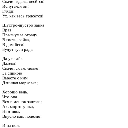
Скачет вдаль, несётся!
Испугался он!
Гляди!
Ух, как весь трясётся!
Шустро-шустро зайка
Враз
Прыгнул за ограду;
В гости, зайка,
В дом беги!
Будут гуси рады.
Да уж зайка
Далеко!
Скачет ловко-ловко!
За спиною
Вместе с ним
Длинная морковка;
Хорошо ведь,
Что она
Вся в мешок залезла;
Ах, морковушка,
Ням-ням,
Вкусно как, полезно!
И на поле