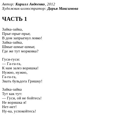
Автор:
Кирилл Авдеенко
, 2012
Художник-иллюстратор:
Дарья Максимова
ЧАСТЬ 1
Зайка-зайка,
Прыг-прыг-прыг,
В дом запрыгнул ловко!
Зайка-зайка,
Шмыг-шмыг-шмыг,
Где же тут морковка?
Гуси-гуси:
— Га-га-га,
К нам залез воришка!
Нужно, нужно,
Га-га-га,
Звать бульдога Гришку!
Зайка-зайка
Тут как тут:
— Гуси, ой не бойтесь!
Не воришка я!
Нет-нет!
Ну-ка, успокойтесь!