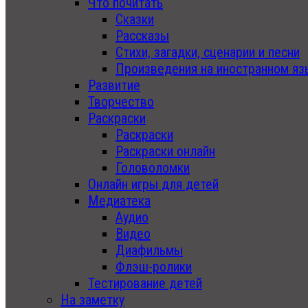
Что почитать
Сказки
Рассказы
Стихи, загадки, сценарии и песни
Произведения на иностранном яз
Развитие
Творчество
Раскраски
Раскраски
Раскраски онлайн
Головоломки
Онлайн игры для детей
Медиатека
Аудио
Видео
Диафильмы
Флэш-ролики
Тестирование детей
На заметку