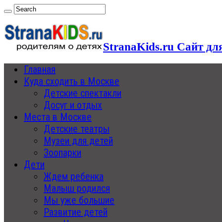
StranaKids.ru Сайт дл
Главная
Куда сходить в Москве
Детские спектакли
Досуг и отдых
Места в Москве
Детские театры
Музеи для детей
Зоопарки
Дети
Ждем ребенка
Малыш родился
Мы уже большие
Развитие детей