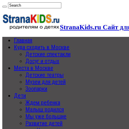
StranaKids.ru Сайт дл
Главная
Куда сходить в Москве
Детские спектакли
Досуг и отдых
Места в Москве
Детские театры
Музеи для детей
Зоопарки
Дети
Ждем ребенка
Малыш родился
Мы уже большие
Развитие детей