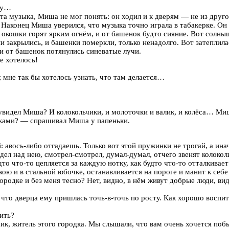
ку…
та музыка, Миша не мог понять: он ходил и к дверям — не из другой
 Наконец Миша уверился, что музыка точно играла в табакерке. Он 
ее; окошки горят ярким огнём, и от башенок будто сияние. Вот солн
и закрылись, и башенки померкли, только ненадолго. Вот затеплилас
, и от башенок потянулись синеватые лучи.
е хотелось!
; мне так бы хотелось узнать, что там делается…
 увидел Миша? И колокольчики, и молоточки и валик, и колёса… Ми
чками? — спрашивал Миша у папеньки.
авось-либо отгадаешь. Только вот этой пружинки не трогай, а инач
дел над нею, смотрел-смотрел, думал-думал, отчего звенят колокол
дто что-то цепляется за каждую нотку, как будто что-то отталкивае
кою и в стальной юбочке, останавливается на пороге и манит к себ
родке и без меня тесно? Нет, видно, в нём живут добрые люди, види
что дверца ему пришлась точь-в-точь по росту. Как хорошо воспит
ить?
к, житель этого городка. Мы слышали, что вам очень хочется побы