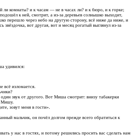
 ли комнаты? и к часам — не в часах ли? и к бюро, и к горке;
подошёл к ней, смотрит, а из-за деревьев солнышко выходит,
ышко перешло через небо на другую сторону, всё ниже да ниже, и
ь звёздочка, вот другая, вот и месяц рогатый выглянул из-за
ша удивился:
е всё изломается.
ьчики?
т один звук от другого. Вот Миша смотрит: внизу табакерки
е Мишу.
те, зовут меня в гости».
анный мальчик, он почёл долгом прежде всего обратиться к
вать у нас в гостях, и потому решились просить вас сделать нам