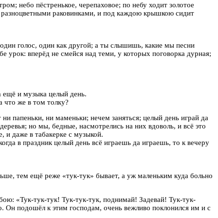
ром; небо пёстренькое, черепаховое; по небу ходит золотое
ые разноцветными раковинками, и под каждою крышкою сидит
один голос, один как другой; а ты слышишь, какие мы песни
бе урок: вперёд не смейся над теми, у которых поговорка дурная;
а ещё и музыка целый день.
а что же в том толку?
т ни папеньки, ни маменьки; нечем заняться; целый день играй да
еревья; но мы, бедные, насмотрелись на них вдоволь, и всё это
, и даже в табакерке с музыкой.
огда в праздник целый день всё играешь да играешь, то к вечеру
ьше, тем ещё реже «тук-тук» бывает, а уж маленьким куда больно
ою: «Тук-тук-тук! Тук-тук-тук, поднимай! Задевай! Тук-тук-
о. Он подошёл к этим господам, очень вежливо поклонился им и с