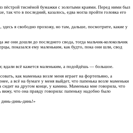
 из пёстрой тиснёной бумажки с золотыми краями. Перед ними был
 так что в последний, казалось, едва могла пройти головка его
 здесь я свободно прохожу, но там, дальше, посмотрите, какие у
а же они дошли до последнего свода, тогда мальчик-колокольчик
рцы, показался ему маленьким, как будто, пока они шли, свод
и; вдали всё кажется маленьким, а подойдёшь — большое.
совать, как маменька возле меня играет на фортепьяно, а
нее, а всё на бумаге у меня выйдет, что папенька возле маменьки
а сидит на другом конце, у камина. Маменька мне говорила, что
 вижу, что она правду говорила: папеньку надобно было
, динь-динь-динь!»