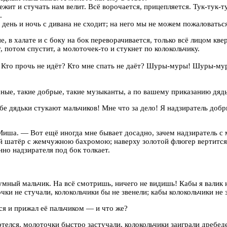
жит и стучать нам велит. Всё ворочается, прицепляется. Тук-тук-ту
.
день и ночь с дивана не сходит; на него мы не можем пожаловаться
, в халате и с боку на бок переворачивается, только всё лицом кве
, потом спустит, а молоточек-то и стукнет по колокольчику.
Кто прочь не идёт? Кто мне спать не даёт? Шуры-муры! Шуры-му
мные, такие добрые, такие музыканты, а по вашему приказанию дя
е дядьки стукают мальчиков! Мне что за дело! Я надзиратель добр
Миша. — Вот ещё иногда мне бывает досадно, зачем надзиратель с 
 шатёр с жемчужною бахромою; наверху золотой флюгер вертится, 
нно надзирателя под бок толкает.
ный мальчик. На всё смотришь, ничего не видишь! Кабы я валик не 
ки не стучали, колокольчики бы не звенели; кабы колокольчики не з
ся и прижал её пальчиком — и что же?
ртелся, молоточки быстро застучали, колокольчики заиграли дребеде