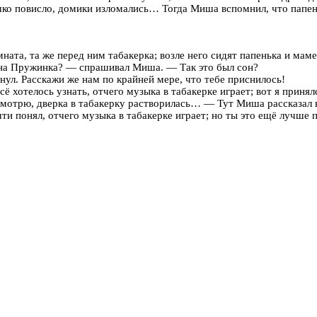
шко повисло, домики изломались… Тогда Миша вспомнил, что папен
ната, та же перед ним табакерка; возле него сидят папенька и мам
вна Пружинка? — спрашивал Миша. — Так это был сон?
ул. Расскажи же нам по крайней мере, что тебе приснилось!
ё хотелось узнать, отчего музыка в табакерке играет; вот я принял
 смотрю, дверка в табакерку растворилась… — Тут Миша рассказал в
чти понял, отчего музыка в табакерке играет; но ты это ещё лучше