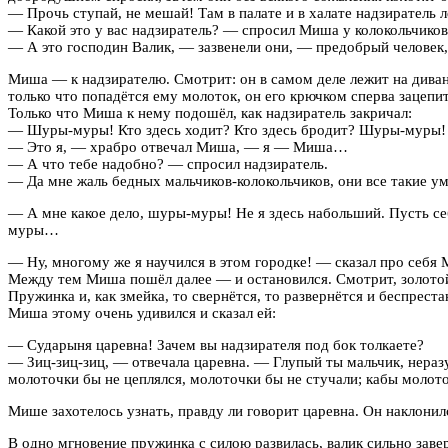
— Прочь ступай, не мешай! Там в палате и в халате надзиратель ле
— Какой это у вас надзиратель? — спросил Миша у колокольчиков
— А это господин Валик, — зазвенели они, — предобрый человек, 
Миша — к надзирателю. Смотрит: он в самом деле лежит на диване
только что попадётся ему молоток, он его крючком сперва зацепит
Только что Миша к нему подошёл, как надзиратель закричал:
— Шуры-муры! Кто здесь ходит? Кто здесь бродит? Шуры-муры! 
— Это я, — храбро отвечал Миша, — я — Миша…
— А что тебе надобно? — спросил надзиратель.
— Да мне жаль бедных мальчиков-колокольчиков, они все такие у
— А мне какое дело, шуры-муры! Не я здесь набольший. Пусть себ
муры…
— Ну, многому же я научился в этом городке! — сказал про себя 
Между тем Миша пошёл далее — и остановился. Смотрит, золотой
Пружинка и, как змейка, то свернётся, то развернётся и беспреста
Миша этому очень удивился и сказал ей:
— Сударыня царевна! Зачем вы надзирателя под бок толкаете?
— Зиц-зиц-зиц, — отвечала царевна. — Глупый ты мальчик, неразум
молоточки бы не цеплялся, молоточки бы не стучали; кабы молоточ
Мише захотелось узнать, правду ли говорит царевна. Он наклонил
В одно мгновение пружинка с силою развилась, валик сильно заве