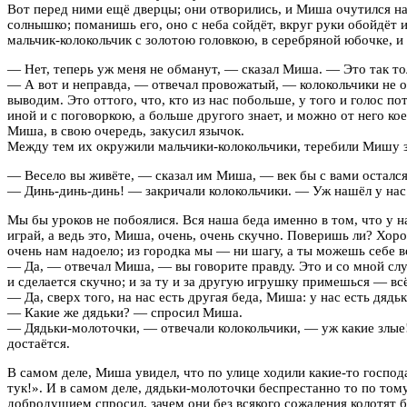
Вот перед ними ещё дверцы; они отворились, и Миша очутился на 
солнышко; поманишь его, оно с неба сойдёт, вкруг руки обойдёт
мальчик-колокольчик с золотою головкою, в серебряной юбочке, и
— Нет, теперь уж меня не обманут, — сказал Миша. — Это так тол
— А вот и неправда, — отвечал провожатый, — колокольчики не од
выводим. Это оттого, что, кто из нас побольше, у того и голос п
иной и с поговоркою, а больше другого знает, и можно от него ко
Миша, в свою очередь, закусил язычок.
Между тем их окружили мальчики-колокольчики, теребили Мишу за 
— Весело вы живёте, — сказал им Миша, — век бы с вами остался. 
— Динь-динь-динь! — закричали колокольчики. — Уж нашёл у нас в
Мы бы уроков не побоялися. Вся наша беда именно в том, что у нас
играй, а ведь это, Миша, очень, очень скучно. Поверишь ли? Хор
очень нам надоело; из городка мы — ни шагу, а ты можешь себе воо
— Да, — отвечал Миша, — вы говорите правду. Это и со мной случа
и сделается скучно; и за ту и за другую игрушку примешься — всё
— Да, сверх того, на нас есть другая беда, Миша: у нас есть дядьк
— Какие же дядьки? — спросил Миша.
— Дядьки-молоточки, — отвечали колокольчики, — уж какие злые! 
достаётся.
В самом деле, Миша увидел, что по улице ходили какие-то господ
тук!». И в самом деле, дядьки-молоточки беспрестанно то по том
добродушием спросил, зачем они без всякого сожаления колотят б