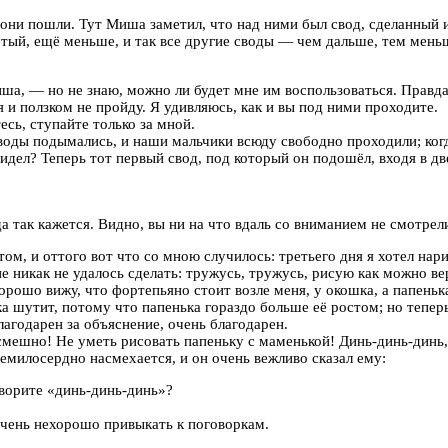
и они пошли. Тут Миша заметил, что над ними был свод, сделанный
ый, ещё меньше, и так все другие своды — чем дальше, тем меньше,
а, — но не знаю, можно ли будет мне им воспользоваться. Правда,
я и ползком не пройду. Я удивляюсь, как и вы под ними проходите.
сь, ступайте только за мной.
воды подымались, и наши мальчики всюду свободно проходили; когд
идел? Теперь тот первый свод, под который он подошёл, входя в две
 так кажется. Видно, вы ни на что вдаль со вниманием не смотрел
ом, и оттого вот что со мною случилось: третьего дня я хотел нари
е никак не удалось сделать: тружусь, тружусь, рисую как можно вер
хорошо вижу, что фортепьяно стоит возле меня, у окошка, а папеньк
а шутит, потому что папенька гораздо больше её ростом; но теперь
лагодарен за объяснение, очень благодарен.
 смешно! Не уметь рисовать папеньку с маменькой! Динь-динь-динь
емилосердно насмехается, и он очень вежливо сказал ему:
оворите «динь-динь-динь»?
чень нехорошо привыкать к поговоркам.