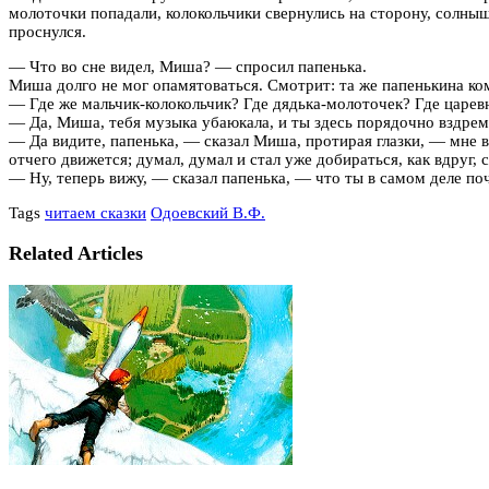
молоточки попадали, колокольчики свернулись на сторону, солны
проснулся.
— Что во сне видел, Миша? — спросил папенька.
Миша долго не мог опамятоваться. Смотрит: та же папенькина ком
— Где же мальчик-колокольчик? Где дядька-молоточек? Где царе
— Да, Миша, тебя музыка убаюкала, и ты здесь порядочно вздремн
— Да видите, папенька, — сказал Миша, протирая глазки, — мне вс
отчего движется; думал, думал и стал уже добираться, как вдруг,
— Ну, теперь вижу, — сказал папенька, — что ты в самом деле по
Tags
читаем сказки
Одоевский В.Ф.
Related Articles