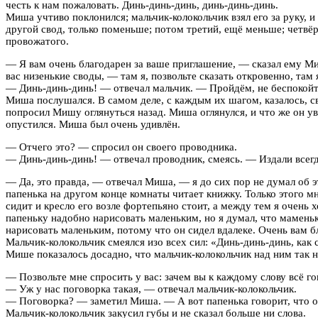
честь к нам пожаловать. Динь-динь-динь, динь-динь-динь.
Миша учтиво поклонился; мальчик-колокольчик взял его за руку, 
другой свод, только поменьше; потом третий, ещё меньше; четвёрт
провожатого.
— Я вам очень благодарен за ваше приглашение, — сказал ему Миш
вас низенькие своды, — там я, позвольте сказать откровенно, там 
— Динь-динь-динь! — отвечал мальчик. — Пройдём, не беспокойте
Миша послушался. В самом деле, с каждым их шагом, казалось, с
попросил Мишу оглянуться назад. Миша оглянулся, и что же он ув
опустился. Миша был очень удивлён.
— Отчего это? — спросил он своего проводника.
— Динь-динь-динь! — отвечал проводник, смеясь. — Издали всегда
— Да, это правда, — отвечал Миша, — я до сих пор не думал об эт
папенька на другом конце комнаты читает книжку. Только этого мн
сидит и кресло его возле фортепьяно стоит, а между тем я очень 
папеньку надобно нарисовать маленьким, но я думал, что маменьк
нарисовать маленьким, потому что он сидел вдалеке. Очень вам б
Мальчик-колокольчик смеялся изо всех сил: «Динь-динь-динь, как
Мише показалось досадно, что мальчик-колокольчик над ним так н
— Позвольте мне спросить у вас: зачем вы к каждому слову всё г
— Уж у нас поговорка такая, — отвечал мальчик-колокольчик.
— Поговорка? — заметил Миша. — А вот папенька говорит, что о
Мальчик-колокольчик закусил губы и не сказал больше ни слова.