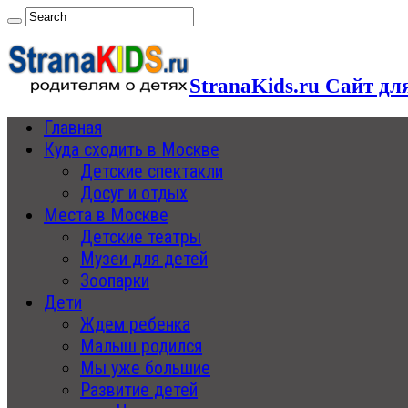
StranaKids.ru Сайт дл
Главная
Куда сходить в Москве
Детские спектакли
Досуг и отдых
Места в Москве
Детские театры
Музеи для детей
Зоопарки
Дети
Ждем ребенка
Малыш родился
Мы уже большие
Развитие детей