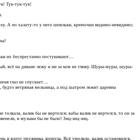
к! Тук-тук-тук!
.
рху. А по халату-то у него шпильки, крючочки видимо-невидимо;
ры!
дьки их беспрестанно постукивают…
ый, всё на диване лежу и ни за кем не гляжу. Шуры-муры, шуры-
меня глаз не спускает…
будто ветряная мельница, а под шатром лежит царевна
толкала, валик бы не вертелся; кабы валик не вертелся, то он за
венели, и музыки бы не было! Зиц-зиц-зиц.
нь и вдруг пружинка лопнула. Всё умолкло, валик остановился,