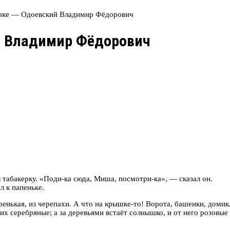
ерке — Одоевский Владимир Фёдорович
й Владимир Фёдорович
 табакерку. «Поди-ка сюда, Миша, посмотри-ка», — сказал он.
 к папеньке.
енькая, из черепахи. А что на крышке-то! Ворота, башенки, домик, 
них серебряные; а за деревьями встаёт солнышко, и от него розовые