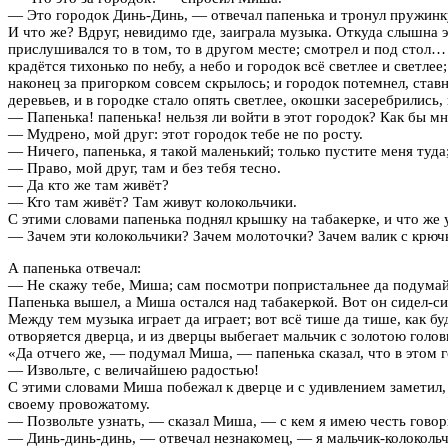
— Это городок Динь-Динь, — отвечал папенька и тронул пружин
И что же? Вдруг, невидимо где, заиграла музыка. Откуда слышна э
прислушивался то в том, то в другом месте; смотрел и под стол…
крадётся тихонько по небу, а небо и городок всё светлее и светл
наконец за пригорком совсем скрылось; и городок потемнел, ставн
деревьев, и в городке стало опять светлее, окошки засеребрились
— Папенька! папенька! нельзя ли войти в этот городок? Как бы мн
— Мудрено, мой друг: этот городок тебе не по росту.
— Ничего, папенька, я такой маленький; только пустите меня туда
— Право, мой друг, там и без тебя тесно.
— Да кто же там живёт?
— Кто там живёт? Там живут колокольчики.
С этими словами папенька поднял крышку на табакерке, и что же
— Зачем эти колокольчики? Зачем молоточки? Зачем валик с крю
А папенька отвечал:
— Не скажу тебе, Миша; сам посмотри попристальнее да подумай: 
Папенька вышел, а Миша остался над табакеркой. Вот он сидел-си
Между тем музыка играет да играет; вот всё тише да тише, как бу
отворяется дверца, и из дверцы выбегает мальчик с золотою голов
«Да отчего же, — подумал Миша, — папенька сказал, что в этом го
— Извольте, с величайшею радостью!
С этими словами Миша побежал к дверце и с удивлением заметил, 
своему провожатому.
— Позвольте узнать, — сказал Миша, — с кем я имею честь говор
— Динь-динь-динь, — отвечал незнакомец, — я мальчик-колокольчи