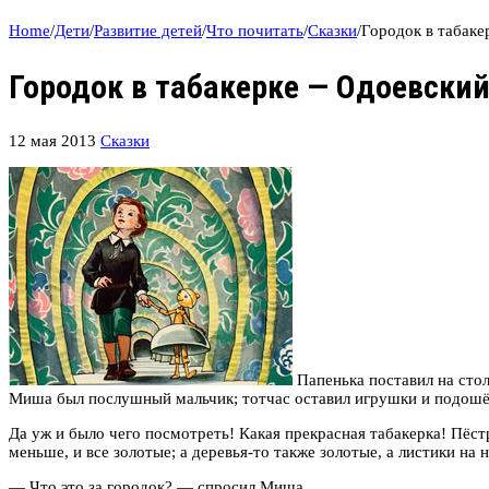
Home
/
Дети
/
Развитие детей
/
Что почитать
/
Сказки
/
Городок в табак
Городок в табакерке — Одоевски
12 мая 2013
Сказки
Папенька поставил на стол
Миша был послушный мальчик; тотчас оставил игрушки и подошёл
Да уж и было чего посмотреть! Какая прекрасная табакерка! Пёстр
меньше, и все золотые; а деревья-то также золотые, а листики на 
— Что это за городок? — спросил Миша.