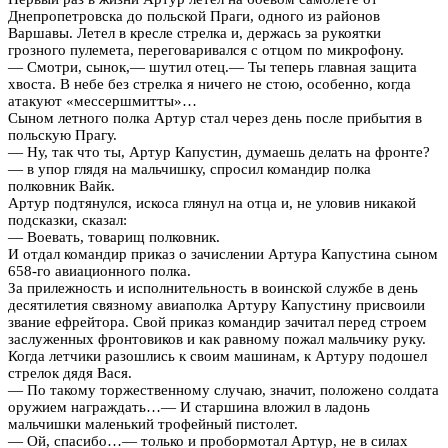
Днепропетровска до польской Праги, одного из районов
Варшавы. Летел в кресле стрелка и, держась за рукоятки
грозного пулемета, переговаривался с отцом по микрофону.
— Смотри, сынок,— шутил отец.— Ты теперь главная защита
хвоста. В небе без стрелка я ничего не стою, особенно, когда
атакуют «мессершмитты»…
Сыном летного полка Артур стал через день после прибытия в
польскую Прагу.
— Ну, так что ты, Артур Капустин, думаешь делать на фронте?
— в упор глядя на мальчишку, спросил командир полка
полковник Вайк.
Артур подтянулся, искоса глянул на отца и, не уловив никакой
подсказки, сказал:
— Воевать, товарищ полковник.
И отдал командир приказ о зачислении Артура Капустина сыном
658-го авиационного полка.
За прилежность и исполнительность в воинской службе в день
десятилетия связному авиаполка Артуру Капустину присвоили
звание ефрейтора. Свой приказ командир зачитал перед строем
заслуженных фронтовиков и как равному пожал мальчику руку.
Когда летчики разошлись к своим машинам, к Артуру подошел
стрелок дядя Вася.
— По такому торжественному случаю, значит, положено солдата
оружием награждать…— И старшина вложил в ладонь
мальчишки маленький трофейный пистолет.
— Ой, спасибо…— только и пробормотал Артур, не в силах