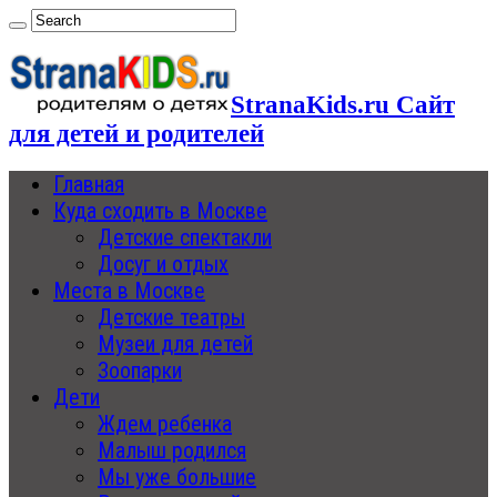
StranaKids.ru Сайт
для детей и родителей
Главная
Куда сходить в Москве
Детские спектакли
Досуг и отдых
Места в Москве
Детские театры
Музеи для детей
Зоопарки
Дети
Ждем ребенка
Малыш родился
Мы уже большие