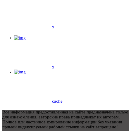
x
x
cache
Все информация предоставленная на сайте предназначена только
для ознакомления, авторские права принадлежат их авторам.
Полное или частичное копирование информации без указания
прямой индексируемой рабочей ссылки на сайт запрещено!