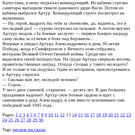
Капустина, к нему подъехал командующий. Из кабины стрелка
санитары вытащили тяжело раненного дядю Васю. Потом из
кабины выбрался Артур. Командующий строго посмотрел на
мальчишку.
— Ну, герой, выдрать бы тебя за своеволие, да, надеюсь, это в
последний раз! — сурово погрозил он пальцем. А потом вручил
Артуру медаль «За боевые заслуги» — первую боевую награду
сыну полка за отличие в боях над Берлином…
Впервые я увидел Артура Александровича в день 30-летия
Победы, когда в Симферополе у Вечного огня собрались
ветераны Великой Отечественной войны. Среди них он
выделялся своей молодостью. На груди Артура сверкало восемь
правительственных наград. Откуда столько у такого молодого?
И не только я так подумал. Один из ветеранов, присмотревшись
к Артуру, спросил:
— Сколько вам лет, молодой человек?
— Сорок…
У него двое сыновей, старшему — десять лет. В дни больших
праздников надевает Артур свои боевые ордена и идет с
сыновьями к деду Александру, и уже вместе вспоминают они
победный май 1945 года.
Pages:
1
2
3
4
5
6
7
8
9
10
11
12
13
14
15
16
17
18
19
20
21
22
23
24
25
26
27
28
29
30
Tags
читаем рассказы