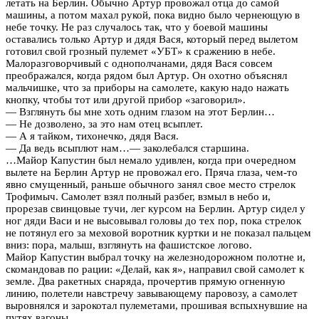
летать на Берлин. Обычно Артур провожал отца до самой
машины, а потом махал рукой, пока видно было чернеющую в
небе точку. Не раз случалось так, что у боевой машины
оставались только Артур и дядя Вася, который перед вылетом
готовил свой грозный пулемет «УБТ» к сражению в небе.
Малоразговорчивый с однополчанами, дядя Вася совсем
преображался, когда рядом был Артур. Он охотно объяснял
мальчишке, что за приборы на самолете, какую надо нажать
кнопку, чтобы тот или другой прибор «заговорил».
— Взглянуть бы мне хоть одним глазом на этот Берлин…
— Не дозволено, за это нам отец всыплет.
— А я тайком, тихонечко, дядя Вася.
— Да ведь всыплют нам…— заколебался старшина.
…Майор Капустин был немало удивлен, когда при очередном
вылете на Берлин Артур не провожал его. Пряча глаза, чем-то
явно смущенный, раньше обычного занял свое место стрелок
Трофимыч. Самолет взял полный разбег, взмыл в небо и,
прорезав свинцовые тучи, лег курсом на Берлин. Артур сидел у
ног дяди Васи и не высовывал головы до тех пор, пока стрелок
не потянул его за меховой воротник куртки и не показал пальцем
вниз: пора, малыш, взглянуть на фашистское логово.
Майор Капустин выбрал точку на железнодорожном полотне и,
скомандовав по рации: «Делай, как я», направил свой самолет к
земле. Два ракетных снаряда, прочертив прямую огненную
линию, полетели навстречу завывающему паровозу, а самолет
выровнялся и зарокотал пулеметами, прошивая вспыхнувшие на
путях вагоны…