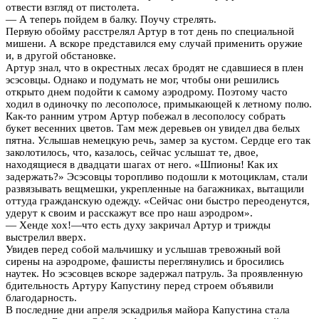
отвести взгляд от пистолета.
— А теперь пойдем в балку. Поучу стрелять.
Первую обойму расстрелял Артур в тот день по специальной
мишени. А вскоре представился ему случай применить оружие
и, в другой обстановке.
Артур знал, что в окрестных лесах бродят не сдавшиеся в плен
эсэсовцы. Однако и подумать не мог, чтобы они решились
открыто днем подойти к самому аэродрому. Поэтому часто
ходил в одиночку по лесополосе, примыкающей к летному полю.
Как-то ранним утром Артур побежал в лесополосу собрать
букет весенних цветов. Там меж деревьев он увидел два белых
пятна. Услышав немецкую речь, замер за кустом. Сердце его так
заколотилось, что, казалось, сейчас услышат те, двое,
находящиеся в двадцати шагах от него. «Шпионы! Как их
задержать?» Эсэсовцы торопливо подошли к мотоциклам, стали
развязывать вещмешки, укрепленные на багажниках, вытащили
оттуда гражданскую одежду. «Сейчас они быстро переоденутся,
удерут к своим и расскажут все про наш аэродром».
— Хенде хох!—что есть духу закричал Артур и трижды
выстрелил вверх.
Увидев перед собой мальчишку и услышав тревожный вой
сирены на аэродроме, фашисты переглянулись и бросились
наутек. Но эсэсовцев вскоре задержал патруль. За проявленную
бдительность Артуру Капустину перед строем объявили
благодарность.
В последние дни апреля эскадрилья майора Капустина стала