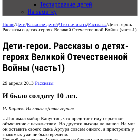
Тестирование детей
На заметку
Home
/
Дети
/
Развитие детей
/
Что почитать
/
Рассказы
/
Дети-герои.
Рассказы о детях-героях Великой Отечественной Войны (часть1)
Дети-герои. Рассказы о детях-
героях Великой Отечественной
Войны (часть1)
29 апреля 2013
Рассказы
И было солдату 10 лет.
И. Караев. Из книги «Дети-герои»
…Понимал майор Капустин, что предстоит ему серьезное
объяснение с начальством. Но другого выхода не нашел. Не мог
он оставить своего сына Артура совсем одного, а пристроить у
знакомых уже не было времени.
Первый раз в жизни Артур летел на боевом самолете от