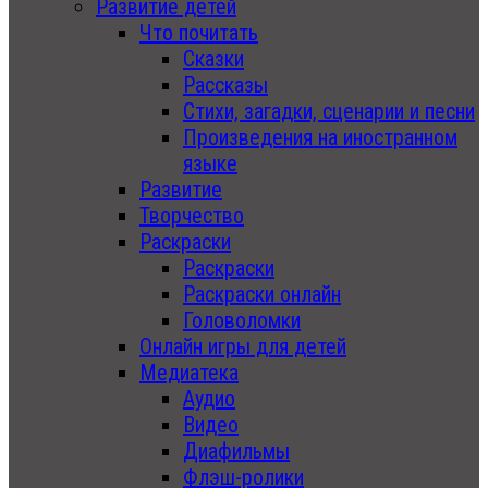
Развитие детей
Что почитать
Сказки
Рассказы
Стихи, загадки, сценарии и песни
Произведения на иностранном
языке
Развитие
Творчество
Раскраски
Раскраски
Раскраски онлайн
Головоломки
Онлайн игры для детей
Медиатека
Аудио
Видео
Диафильмы
Флэш-ролики