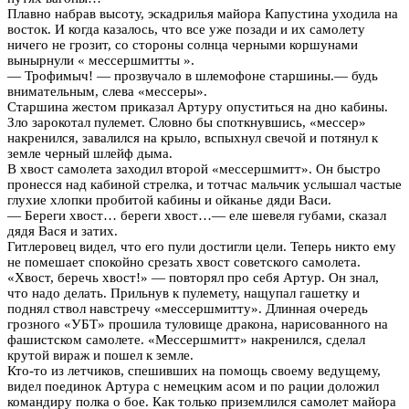
Плавно набрав высоту, эскадрилья майора Капустина уходила на
восток. И когда казалось, что все уже позади и их самолету
ничего не грозит, со стороны солнца черными коршунами
вынырнули « мессершмитты ».
— Трофимыч! — прозвучало в шлемофоне старшины.— будь
внимательным, слева «мессеры».
Старшина жестом приказал Артуру опуститься на дно кабины.
Зло зарокотал пулемет. Словно бы споткнувшись, «мессер»
накренился, завалился на крыло, вспыхнул свечой и потянул к
земле черный шлейф дыма.
В хвост самолета заходил второй «мессершмитт». Он быстро
пронесся над кабиной стрелка, и тотчас мальчик услышал частые
глухие хлопки пробитой кабины и ойканье дяди Васи.
— Береги хвост… береги хвост…— еле шевеля губами, сказал
дядя Вася и затих.
Гитлеровец видел, что его пули достигли цели. Теперь никто ему
не помешает спокойно срезать хвост советского самолета.
«Хвост, беречь хвост!» — повторял про себя Артур. Он знал,
что надо делать. Прильнув к пулемету, нащупал гашетку и
поднял ствол навстречу «мессершмитту». Длинная очередь
грозного «УБТ» прошила туловище дракона, нарисованного на
фашистском самолете. «Мессершмитт» накренился, сделал
крутой вираж и пошел к земле.
Кто-то из летчиков, спешивших на помощь своему ведущему,
видел поединок Артура с немецким асом и по рации доложил
командиру полка о бое. Как только приземлился самолет майора