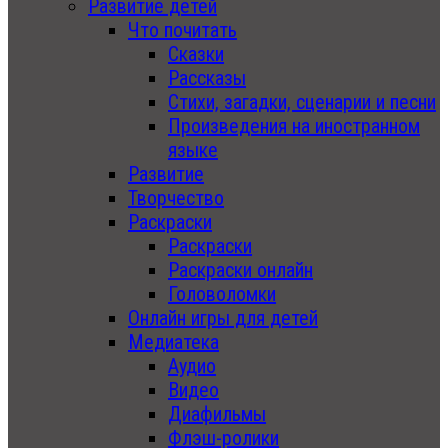
Развитие детей
Что почитать
Сказки
Рассказы
Стихи, загадки, сценарии и песни
Произведения на иностранном
языке
Развитие
Творчество
Раскраски
Раскраски
Раскраски онлайн
Головоломки
Онлайн игры для детей
Медиатека
Аудио
Видео
Диафильмы
Флэш-ролики