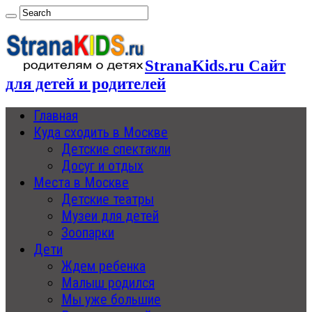
StranaKids.ru Сайт
для детей и родителей
Главная
Куда сходить в Москве
Детские спектакли
Досуг и отдых
Места в Москве
Детские театры
Музеи для детей
Зоопарки
Дети
Ждем ребенка
Малыш родился
Мы уже большие