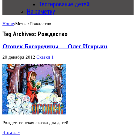
Тестирование детей
На заметку
Home
/
Метка:
Рождество
Tag Archives:
Рождество
Огонек Богородицы — Олег Игорьин
20 декабря 2012
Сказки
1
Рождественская сказка для детей
Читать »