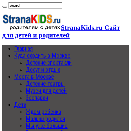
StranaKids.ru Сайт
для детей и родителей
Главная
Куда сходить в Москве
Детские спектакли
Досуг и отдых
Места в Москве
Детские театры
Музеи для детей
Зоопарки
Дети
Ждем ребенка
Малыш родился
Мы уже большие