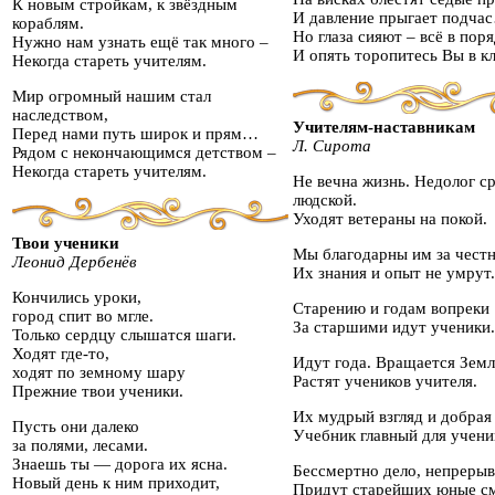
К новым стройкам, к звёздным
И давление прыгает подча
кораблям.
Но глаза сияют – всё в поря
Нужно нам узнать ещё так много –
И опять торопитесь Вы в кл
Некогда стареть учителям.
Мир огромный нашим стал
наследством,
Учителям-наставникам
Перед нами путь широк и прям…
Л. Сирота
Рядом с некончающимся детством –
Некогда стареть учителям.
Не вечна жизнь. Недолог с
людской.
Уходят ветераны на покой.
Твои ученики
Мы благодарны им за честн
Леонид Дербенёв
Их знания и опыт не умрут.
Кончились уроки,
Старению и годам вопреки
город спит во мгле.
За старшими идут ученики.
Только сердцу слышатся шаги.
Ходят где-то,
Идут года. Вращается Земл
ходят по земному шару
Растят учеников учителя.
Прежние твои ученики.
Их мудрый взгляд и добрая
Пусть они далеко
Учебник главный для учени
за полями, лесами.
Знаешь ты — дорога их ясна.
Бессмертно дело, непрерыв
Новый день к ним приходит,
Придут старейших юные см