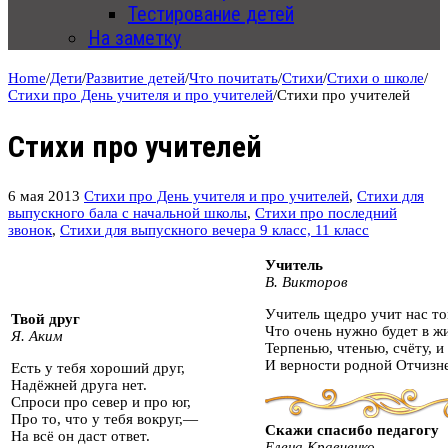
Тестирование детей
На заметку
Home
/
Дети
/
Развитие детей
/
Что почитать
/
Стихи
/
Стихи о школе
/
Стихи про День учителя и про учителей
/
Стихи про учителей
Стихи про учителей
6 мая 2013
Стихи про День учителя и про учителей
,
Стихи для
выпускного бала с начальной школы
,
Стихи про последний
звонок
,
Стихи для выпускного вечера 9 класс, 11 класс
Учитель
В. Викторов
Учитель щедро учит нас то
Твой друг
Что очень нужно будет в ж
Я. Аким
Терпенью, чтенью, счёту, и
И верности родной Отчизне
Есть у тебя хороший друг,
Надёжней друга нет.
Спроси про север и про юг,
Про то, что у тебя вокруг,—
Скажи спасибо педагогу
На всё он даст ответ.
Елена Кравченко