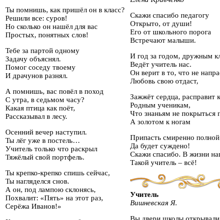
Ты помнишь, как пришёл он в класс?
Скажи спасибо педагогу
Решили все: суров!
Открыто, от души!
Но сколько он нашёл для вас
Его от школьного порога
Простых, понятных слов!
Встречают малыши.
Тебе за партой одному
И год за годом, дружным к
Задачу объяснял.
Ведёт учитель нас.
Помог соседу твоему
Он верит в то, что не напр
И драчунов разнял.
Любовь свою отдаст,
А помнишь, вас повёл в поход
Зажжёт сердца, расправит 
С утра, в седьмом часу?
Родным ученикам,
Какая птица как поёт,
Что знаньям не покрыться 
Рассказывал в лесу.
А золотом к ногам
Осенний вечер наступил.
Припасть смиренно полной
Ты лёг уже в постель…
Да будет суждено!
Учитель только что раскрыл
Скажи спасибо. В жизни н
Тяжёлый свой портфель.
Такой учитель – всё!
Ты крепко-крепко спишь сейчас,
Ты нагляделся снов.
А он, под лампою склонясь,
Учитель
Похвалит: «Пять» на этот раз,
Вишневская Я.
Серёжа Иванов!»
Вы двери школы открывали