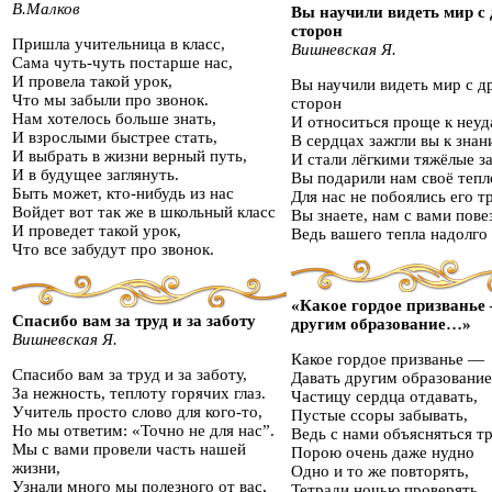
В.Малков
Вы научили видеть мир с
сторон
Пришла учительница в класс,
Вишневская Я.
Сама чуть-чуть постарше нас,
И провела такой урок,
Вы научили видеть мир с д
Что мы забыли про звонок.
сторон
Нам хотелось больше знать,
И относиться проще к неуд
И взрослыми быстрее стать,
В сердцах зажгли вы к знан
И выбрать в жизни верный путь,
И стали лёгкими тяжёлые за
И в будущее заглянуть.
Вы подарили нам своё тепл
Быть может, кто-нибудь из нас
Для нас не побоялись его т
Войдет вот так же в школьный класс
Вы знаете, нам с вами пове
И проведет такой урок,
Ведь вашего тепла надолго 
Что все забудут про звонок.
«Какое гордое призванье
Спасибо вам за труд и за заботу
другим образование…»
Вишневская Я.
Какое гордое призванье —
Спасибо вам за труд и за заботу,
Давать другим образовани
За нежность, теплоту горячих глаз.
Частицу сердца отдавать,
Учитель просто слово для кого-то,
Пустые ссоры забывать,
Но мы ответим: «Точно не для нас”.
Ведь с нами объясняться т
Мы с вами провели часть нашей
Порою очень даже нудно
жизни,
Одно и то же повторять,
Узнали много мы полезного от вас,
Тетради ночью проверять.