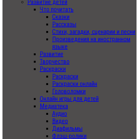
Развитие детей
Что почитать
Сказки
Рассказы
Стихи, загадки, сценарии и песни
Произведения на иностранном
языке
Развитие
Творчество
Раскраски
Раскраски
Раскраски онлайн
Головоломки
Онлайн игры для детей
Медиатека
Аудио
Видео
Диафильмы
Флэш-ролики