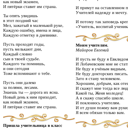
как новый экзамен,
И пятёрки ставит им страна.
И примут на оставленном 
Учителей надежду и мечту.
Ты опять увидишь
в этот поздний час
И потому так заповедь креп
Мел, зажатый в маленькой руке,
«Учитель, воспитай ученик
Каждую ошибку, имена и лица,
Каждую отметку в дневнике.
Пусть проходят годы,
Моим учителям.
пусть мелькают дни,
Майоров Евгений
Каждый словно
сын в твоей судьбе.
И пусть не буду я Евклидо
Каждого ты помнишь,
И Лобачевским мне не стат
и они сегодня
Не буду я учёным видным,
Тоже вспоминают о тебе.
Не буду докторских писать
Зато я стану человеком.
Пусть они далеко
Хорошим, добрым, как оте
за полями, лесами.
И скажут мне тогда все люд
Знаешь ты — дорога их ясна.
Какой ты, Женя молодец!
Новый день к ним приходит,
А я скажу спасибо школе.
как новый экзамен,
И поклонюсь учителям.
И пятёрки ставит им страна.
И от души пожму вам руки
Я всем обязан только вам.
Пришла учительница в класс