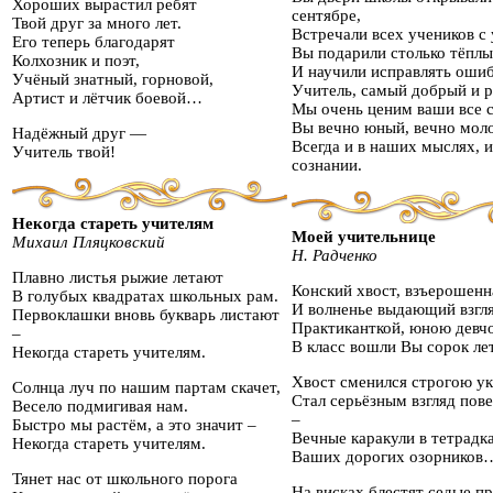
Хороших вырастил ребят
сентябре,
Твой друг за много лет.
Встречали всех учеников с 
Его теперь благодарят
Вы подарили столько тёплы
Колхозник и поэт,
И научили исправлять ошиб
Учёный знатный, горновой,
Учитель, самый добрый и 
Артист и лётчик боевой…
Мы очень ценим ваши все с
Вы вечно юный, вечно мол
Надёжный друг —
Всегда и в наших мыслях, и
Учитель твой!
сознании.
Некогда стареть учителям
Моей учительнице
Михаил Пляцковский
Н. Радченко
Плавно листья рыжие летают
Конский хвост, взъерошенн
В голубых квадратах школьных рам.
И волненье выдающий взгл
Первоклашки вновь букварь листают
Практиканткой, юною девч
–
В класс вошли Вы сорок ле
Некогда стареть учителям.
Хвост сменился строгою ук
Солнца луч по нашим партам скачет,
Стал серьёзным взгляд пов
Весело подмигивая нам.
–
Быстро мы растём, а это значит –
Вечные каракули в тетрадк
Некогда стареть учителям.
Ваших дорогих озорников
Тянет нас от школьного порога
На висках блестят седые пр