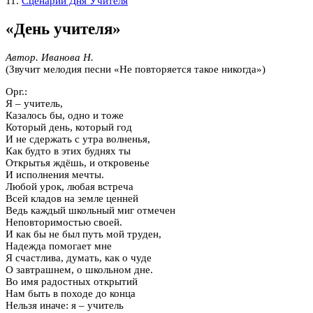
11.
Сценарий Дня Учителя
«День учителя»
Автор. Иванова Н.
(Звучит мелодия песни «Не повторяется такое никогда»)
Орг.:
Я – учитель,
Казалось бы, одно и тоже
Который день, который год
И не сдержать с утра волненья,
Как будто в этих буднях ты
Открытья ждёшь, и откровенье
И исполнения мечты.
Любой урок, любая встреча
Всей кладов на земле ценней
Ведь каждый школьный миг отмечен
Неповторимостью своей.
И как бы не был путь мой труден,
Надежда помогает мне
Я счастлива, думать, как о чуде
О завтрашнем, о школьном дне.
Во имя радостных открытий
Нам быть в походе до конца
Нельзя иначе: я – учитель