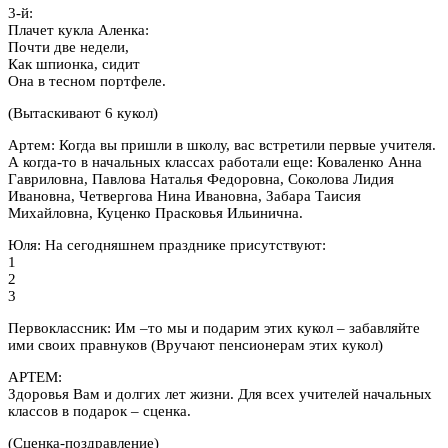
3-й:
Плачет кукла Аленка:
Почти две недели,
Как шпионка, сидит
Она в тесном портфеле.
(Вытаскивают 6 кукол)
Артем: Когда вы пришли в школу, вас встретили первые учителя.
А когда-то в начальных классах работали еще: Коваленко Анна
Гавриловна, Павлова Наталья Федоровна, Соколова Лидия
Ивановна, Четвергова Нина Ивановна, Забара Таисия
Михайловна, Куценко Прасковья Ильинична.
Юля: На сегодняшнем празднике присутствуют:
1
2
3
Первоклассник: Им –то мы и подарим этих кукол – забавляйте
ими своих правнуков (Вручают пенсионерам этих кукол)
АРТЕМ:
Здоровья Вам и долгих лет жизни. Для всех учителей начальных
классов в подарок – сценка.
(Сценка-поздравление)