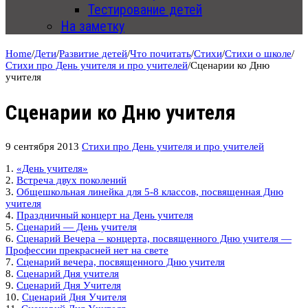
Тестирование детей
На заметку
Home
/
Дети
/
Развитие детей
/
Что почитать
/
Стихи
/
Стихи о школе
/
Стихи про День учителя и про учителей
/
Сценарии ко Дню
учителя
Сценарии ко Дню учителя
9 сентября 2013
Стихи про День учителя и про учителей
1.
«День учителя»
2.
Встреча двух поколений
3.
Общешкольная линейка для 5-8 классов, посвященная Дню
учителя
4.
Праздничный концерт на День учителя
5.
Сценарий — День учителя
6.
Сценарий Вечера – концерта, посвященного Дню учителя —
Профессии прекрасней нет на свете
7.
Сценарий вечера, посвященного Дню учителя
8.
Сценарий Дня учителя
9.
Сценарий Дня Учителя
10.
Сценарий Дня Учителя