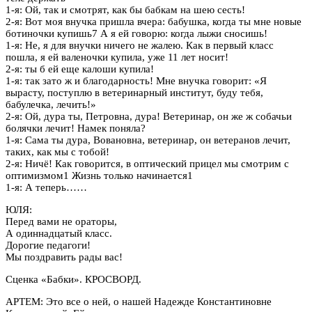
1-я: Ой, так и смотрят, как бы бабкам на шею сесть!
2-я: Вот моя внучка пришла вчера: бабушка, когда ты мне новые
ботиночки купишь7 А я ей говорю: когда лыжи сносишь!
1-я: Не, я для внучки ничего не жалею. Как в первый класс
пошла, я ей валеночки купила, уже 11 лет носит!
2-я: ты б ей еще калоши купила!
1-я: так зато ж и благодарность! Мне внучка говорит: «Я
вырасту, поступлю в ветеринарный институт, буду тебя,
бабулечка, лечить!»
2-я: Ой, дура ты, Петровна, дура! Ветеринар, он же ж собачьи
болячки лечит! Намек поняла?
1-я: Сама ты дура, Вовановна, ветеринар, он ветеранов лечит,
таких, как мы с тобой!
2-я: Ничё! Как говорится, в оптический прицел мы смотрим с
оптимизмом1 Жизнь только начинается1
1-я: А теперь……
ЮЛЯ:
Перед вами не ораторы,
А одиннадцатый класс.
Дорогие педагоги!
Мы поздравить рады вас!
Сценка «Бабки». КРОСВОРД.
АРТЕМ: Это все о ней, о нашей Надежде Константиновне