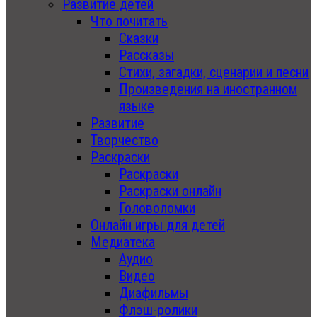
Развитие детей
Что почитать
Сказки
Рассказы
Стихи, загадки, сценарии и песни
Произведения на иностранном
языке
Развитие
Творчество
Раскраски
Раскраски
Раскраски онлайн
Головоломки
Онлайн игры для детей
Медиатека
Аудио
Видео
Диафильмы
Флэш-ролики