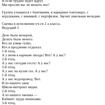
И если трудно будет вдруг,
Мы просим вас не вешать нос!
Группа учащихся с бантиками, в нарядных платьицах, с
игрушками, с книжкой, с портфелем. Звучит школьная мелодия.
Сценка в исполнении уч-ся 2 а класса.
Ведущий 2
Дело было вечером,
Делать было нечего.
Кто на улице гулял,
Кто в продленке отдыхал.
1-й чтец.
А у меня в кармане гвоздь! Вот! А у вас?
2-й чтец.
А у нас сегодня гость! А у вас?
3-й чтец.
А у нас на кухне газ. А у вас?
1-й чтец.
А у нас водопровод. Вот.
И из нашего окна
Школа-интернат видна.
2-й чтец.
А из нашего окошка —
Кабинет труда немножко.
3-й чтец.