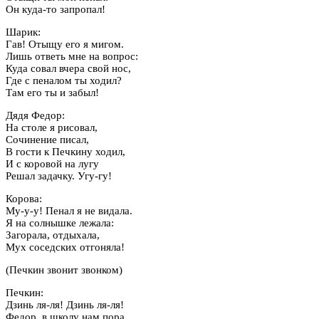
Он куда-то запропал!
Шарик:
Гав! Отыщу его я мигом.
Лишь ответь мне на вопрос:
Куда совал вчера свой нос,
Где с пеналом ты ходил?
Там его ты и забыл!
Дядя Федор:
На столе я рисовал,
Сочинение писал,
В гости к Печкину ходил,
И с коровой на лугу
Решал задачку. Угу-гу!
Корова:
Му-у-у! Пенал я не видала.
Я на солнышке лежала:
Загорала, отдыхала,
Мух соседских отгоняла!
(Печкин звонит звонком)
Печкин:
Дзинь ля-ля! Дзинь ля-ля!
Федор, в школу нам пора.