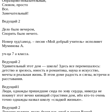
Образцово-показательный,
Словом, просто
Все.
Замечательный!
Ведущий 2
Дело было вечером,
Спорить было нечего.
Номер худ/самод. – песня «Мой добрый учитель» исполняет
Муминова А.
уч-ца 7 а класса.
Ведущий 2
Удивительный этот дом — школа! Здесь все перемешалось:
детство и зрелось, юность и романтика, наука и искусство,
мечты и реальная жизнь. В этом доме радость и слезы, встречи и
расставания.
Ведущий1
Люди, однажды пришедшие сюда по зову сердца, никогда не
покинут этот вечно кипящий страстями дом, ибо кто-то очень
точно однажды назвал школу «сладкой жизнью».
Ведущий 2
Дорогие коллеги, пусть будет так, чтоб в жизни Вашей