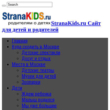
StranaKids.ru Сайт
для детей и родителей
Главная
Куда сходить в Москве
Детские спектакли
Досуг и отдых
Места в Москве
Детские театры
Музеи для детей
Зоопарки
Дети
Ждем ребенка
Малыш родился
Мы уже большие