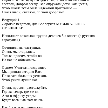
светлой, доброй всегда Вас окружали дети, как цветы,
Чтоб школа всем была надежной пристанью —
Счастливой, светлой, полной доброты!
Ведущий 1
Дорогие педагоги, для Вас звучат МУЗЫКАЛЬНЫЕ
СМЕШИНКИ
Исполняет вокальная группа девочек 5 а класса (в русских
сарафанах)
Сочинили мы частушки,
Очень мы старались.
Только просим, чтобы вы
На нас не обижались.
С днем Учителя поздравить
Мы пришли сегодня Вас.
Пожелать больших успехов,
Чтоб учили лучше нас.
Очень просим, растолкуйте,
Где же север, где же юг,
А то в Африку уедем –
Будет всем нам там каюк.
Как бы нам не перепутать,