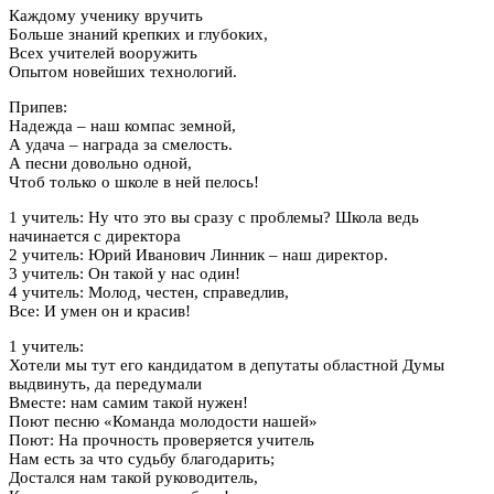
Каждому ученику вручить
Больше знаний крепких и глубоких,
Всех учителей вооружить
Опытом новейших технологий.
Припев:
Надежда – наш компас земной,
А удача – награда за смелость.
А песни довольно одной,
Чтоб только о школе в ней пелось!
1 учитель: Ну что это вы сразу с проблемы? Школа ведь
начинается с директора
2 учитель: Юрий Иванович Линник – наш директор.
3 учитель: Он такой у нас один!
4 учитель: Молод, честен, справедлив,
Все: И умен он и красив!
1 учитель:
Хотели мы тут его кандидатом в депутаты областной Думы
выдвинуть, да передумали
Вместе: нам самим такой нужен!
Поют песню «Команда молодости нашей»
Поют: На прочность проверяется учитель
Нам есть за что судьбу благодарить;
Достался нам такой руководитель,