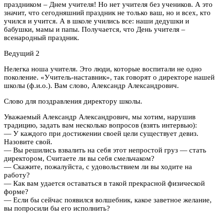
праздником – Днем учителя! Но нет учителя без учеников. А это
значит, что сегодняшний праздник не только ваш, но и всех, кто
учился и учится. А в школе учились все: наши дедушки и
бабушки, мамы и папы. Получается, что День учителя –
всенародный праздник.
Ведущий 2
Нелегка ноша учителя. Это люди, которые воспитали не одно
поколение. «Учитель-наставник», так говорят о директоре нашей
школы (ф.и.о.). Вам слово, Александр Александрович.
Слово для поздравления директору школы.
Уважаемый Александр Александрович, мы хотим, нарушив
традицию, задать вам несколько вопросов (взять интервью):
— У каждого при достижении своей цели существует девиз.
Назовите свой.
— Вы решились взвалить на себя этот непростой груз — стать
директором, Считаете ли вы себя смельчаком?
— Скажите, пожалуйста, с удовольствием ли вы ходите на
работу?
— Как вам удается оставаться в такой прекрасной физической
форме?
— Если бы сейчас появился волшебник, какое заветное желание,
вы попросили бы его исполнить?