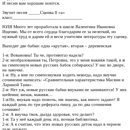
И песни вам хорошие поются.
Звучит песня _____Сценка 8 «а»
класс______________________________
ЮЛЯ Много лет проработала в школе Валентина Ивановна
Ищенко. Мы от всего сердца благодарим ее за нелегкий, но
нужный труд и дарим ей и весм учителям литературы эту сценку.
Выходят две бабки: одна «крутая», вторая – деревенская
1-я: Вовановна! Ты че, противогаз надела?
2-я: необразованная ты, Петровна, это у меня макияж такой, я ж
на симпозиум новых русских бабок собираюсь! У нас во дворе,
на лавочке.
1-я: Ну, а мне по симпозиумам ходить некогда, надо внучке
сочинение написать: «Сравнительная характеристика Масяни и
Лариной Тани».
2-я: Нет уж, новые русские бабки внуками не занимаются! У них
шейпинг, визаж, макияж…
1-я:Не, внукам надо помочь, им знаешь, как много задают! Я
каждый день по три реферата пишу, да по два сочинения
сочиняю!
2-я: А внучка твоя, дылда здоровая, что делает?
1-я: Та у неё каждый день эта, ночная библиотека.
2-я: А я считаю, что этих новых русских деток надо в черном
теле держать