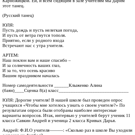
Карножицкой. Ей, и всем сидящим в зале учителям мы дарим
этот танец.
(Русский танец)
ЮЛЯ:
Пусть дождь и пусть нелегкая погода,
И пусть от ветра гнутся тополя.
Приятно, если у родного входа
Встречают нас с утра учителя.
АРТЕМ:
Наш поклон вам и наше спасибо –
И за солнечность ваших глаз,
И за то, что осень красиво
Вашим праздником началась
Номер самодеятельности ______Клыженко Алина
(баян)____Сценка 8(а) класс_____________________________
ЮЛЯ: Дорогие учителя! В нашей школе был проведен опрос
учащихся «Чтобы мне хотелось узнать о своем учителе?» По
результатам опроса были отобраны наиболее интересные
варианты вопросов. Итак, интервью у учителей берут ученик 11
класса Савкин Андрей и ученица 2 класса Кривых Дарья.
Андрей: Ф.И.О учителя———: «Сколько раз в школе Вы уходили