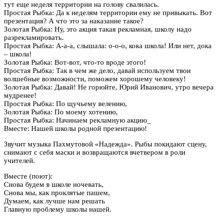
тут еще неделя территории на голову свалилась.
Простая Рыбка: Да к неделям территории ему не привыкать. Вот
презентация? А что это за наказание такое?
Золотая Рыбка: Ну, это акция такая рекламная, школу надо
разрекламировать.
Простая Рыбка: А-а-а, слышала: о-о-о, кока школа! Или нет, дока
– школа!
Золотая Рыбка: Вот-вот, что-то вроде этого!
Простая Рыбка: Так в чем же дело, давай используем твои
волшебные возможности, поможем хорошему человеку!
Золотая Рыбка: Давай! Не горюйте, Юрий Иванович, утро вечера
мудренее!
Простая Рыбка: По щучьему велению,
Золотая Рыбка: По моему хотению,
Простая Рыбка: Начинаем рекламную акцию_
Вместе: Нашей школы родной презентацию!
Звучит музыка Пахмутовой «Надежда». Рыбы покидают сцену,
снимают с себя маски и возвращаются вчетвером в роли
учителей.
Вместе (поют):
Снова будем в школе ночевать,
Снова мы, как проклятые пашем,
Думаем, как лучше нам решать
Главную проблему школы нашей.