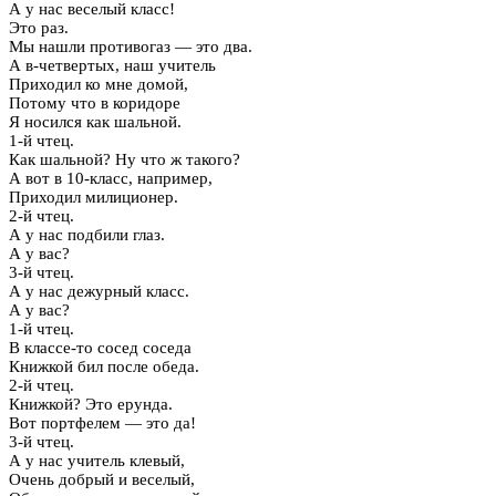
А у нас веселый класс!
Это раз.
Мы нашли противогаз — это два.
А в-четвертых, наш учитель
Приходил ко мне домой,
Потому что в коридоре
Я носился как шальной.
1-й чтец.
Как шальной? Ну что ж такого?
А вот в 10-класс, например,
Приходил милиционер.
2-й чтец.
А у нас подбили глаз.
А у вас?
3-й чтец.
А у нас дежурный класс.
А у вас?
1-й чтец.
В классе-то сосед соседа
Книжкой бил после обеда.
2-й чтец.
Книжкой? Это ерунда.
Вот портфелем — это да!
3-й чтец.
А у нас учитель клевый,
Очень добрый и веселый,