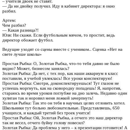
– учителя двоек не ставят.
— Да ни двойку получил. Иду в кабинет директора: я окно
разбил.
Артем:
Чем разбил?
— Какая разница?!
Юля: Ни скажи. Если футбольным мячом, то простит, ведь
директор обожает футбол.
Ведущие уходят со сцены вместе с учеником.. Сценка «Нет на
свете лучше школы»
Простая Рыбка: О, Золотая Рыбка, что-то тебя давно не было
видно? Может, бизнесом занялась?
Золотая Рыбка: Да нет, с тех пор, как наши аквариум в класс
поставили, я учебой увлеклась! Все уроки конспектирую!
Простая Рыбка: Смотри, доконспектируешься! Тут глазом не
успеешь моргнуть, как на сковородку попадешь! Я, напротив,
стараюсь во время уроков поглубже на дно залечь. Недавно один
хулиган так и норовил меня ложкой зачерпнуть!
Золотая Рыбка: Так это он тебя в научных целях отловить хотел.
Школьники тут больно любознательные. Представляешь, 650
учащихся, и каждый третий без троек учится!
Простая Рыбка: Ой, Золотая Рыбка, а отчего это наш директор
так не весел, отчего буйну голову повесил?
Золотая Рыбка: Да проблема у него – к презентации готовится! А