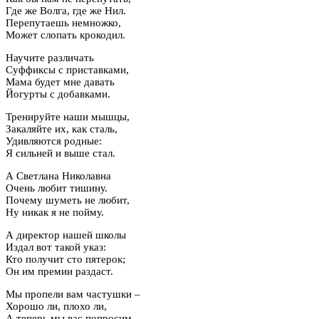
Где же Волга, где же Нил.
Перепутаешь немножко,
Может слопать крокодил.
Научите различать
Суффиксы с приставками,
Мама будет мне давать
Йогурты с добавками.
Тренируйте наши мышцы,
Закаляйте их, как сталь,
Удивляются родные:
Я сильней и выше стал.
А Светлана Николавна
Очень любит тишину.
Почему шуметь не любит,
Ну никак я не пойму.
А директор нашей школы
Издал вот такой указ:
Кто получит сто пятерок;
Он им премии раздаст.
Мы пропели вам частушки –
Хорошо ли, плохо ли,
А теперь мы вас попросим,