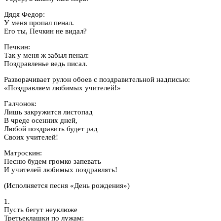
Дядя Федор:
У меня пропал пенал.
Его ты, Печкин не видал?
Печкин:
Так у меня ж забыл пенал:
Поздравленье ведь писал.
Разворачивает рулон обоев с поздравительной надписью:
«Поздравляем любимых учителей!»
Галчонок:
Лишь закружится листопад
В чреде осенних дней,
Любой поздравить будет рад
Своих учителей!
Матроскин:
Песню будем громко запевать
И учителей любимых поздравлять!
(Исполняется песня «День рождения»)
1.
Пусть бегут неуклюже
Третьеклашки по лужам: