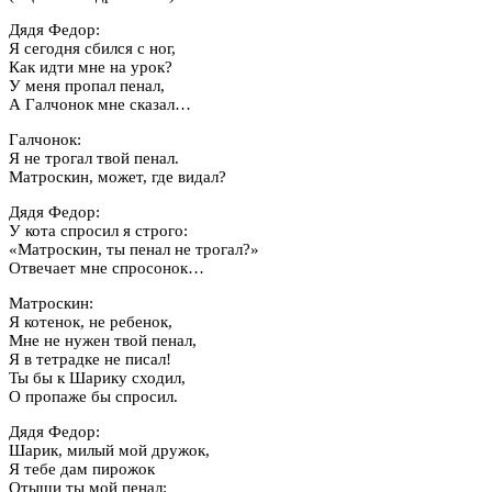
Дядя Федор:
Я сегодня сбился с ног,
Как идти мне на урок?
У меня пропал пенал,
А Галчонок мне сказал…
Галчонок:
Я не трогал твой пенал.
Матроскин, может, где видал?
Дядя Федор:
У кота спросил я строго:
«Матроскин, ты пенал не трогал?»
Отвечает мне спросонок…
Матроскин:
Я котенок, не ребенок,
Мне не нужен твой пенал,
Я в тетрадке не писал!
Ты бы к Шарику сходил,
О пропаже бы спросил.
Дядя Федор:
Шарик, милый мой дружок,
Я тебе дам пирожок
Отыщи ты мой пенал: