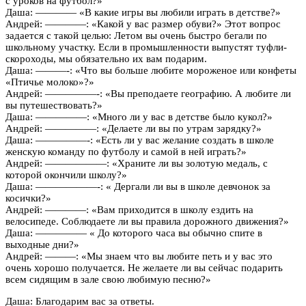
с уроков на футбол?»
Даша: ———— «В какие игры вы любили играть в детстве?»
Андрей: ————: «Какой у вас размер обуви?» Этот вопрос
задается с такой целью: Летом вы очень быстро бегали по
школьному участку. Если в промышленности выпустят туфли-
скороходы, мы обязательно их вам подарим.
Даша: ———-: «Что вы больше любите мороженое или конфеты
«Птичье молоко»?»
Андрей: —————-: «Вы преподаете географию. А любите ли
вы путешествовать?»
Даша: —————: «Много ли у вас в детстве было кукол?»
Андрей: —————: «Делаете ли вы по утрам зарядку?»
Даша: —————-: «Есть ли у вас желание создать в школе
женскую команду по футболу и самой в ней играть?»
Андрей: ——————: «Храните ли вы золотую медаль, с
которой окончили школу?»
Даша: ——————-: « Дергали ли вы в школе девчонок за
косички?»
Андрей: ————: «Вам приходится в школу ездить на
велосипеде. Соблюдаете ли вы правила дорожного движения?»
Даша: ————— « До которого часа вы обычно спите в
выходные дни?»
Андрей: ———: «Мы знаем что вы любите петь и у вас это
очень хорошо получается. Не желаете ли вы сейчас подарить
всем сидящим в зале свою любимую песню?»
Даша: Благодарим вас за ответы.