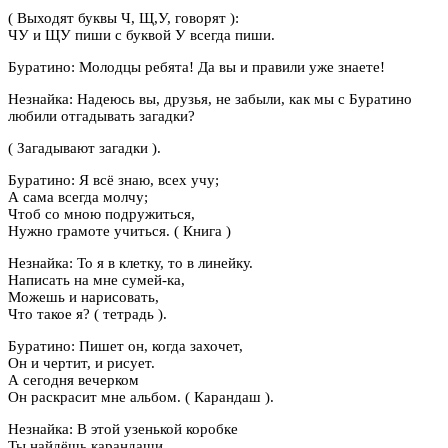
( Выходят буквы Ч, Щ,У, говорят ):
ЧУ и ЩУ пиши с буквой У всегда пиши.
Буратино: Молодцы ребята! Да вы и правили уже знаете!
Незнайка: Надеюсь вы, друзья, не забыли, как мы с Буратино
любили отгадывать загадки?
( Загадывают загадки ).
Буратино: Я всё знаю, всех учу;
А сама всегда молчу;
Чтоб со мною подружиться,
Нужно грамоте учиться. ( Книга )
Незнайка: То я в клетку, то в линейку.
Написать на мне сумей-ка,
Можешь и нарисовать,
Что такое я? ( тетрадь ).
Буратино: Пишет он, когда захочет,
Он и чертит, и рисует.
А сегодня вечерком
Он раскрасит мне альбом. ( Карандаш ).
Незнайка: В этой узенькой коробке
Ты найдёшь карандаши,