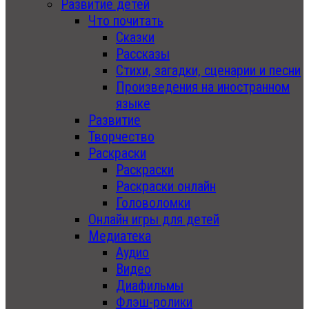
Развитие детей
Что почитать
Сказки
Рассказы
Стихи, загадки, сценарии и песни
Произведения на иностранном
языке
Развитие
Творчество
Раскраски
Раскраски
Раскраски онлайн
Головоломки
Онлайн игры для детей
Медиатека
Аудио
Видео
Диафильмы
Флэш-ролики