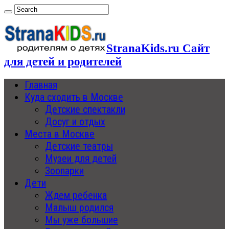
StranaKids.ru Сайт
для детей и родителей
Главная
Куда сходить в Москве
Детские спектакли
Досуг и отдых
Места в Москве
Детские театры
Музеи для детей
Зоопарки
Дети
Ждем ребенка
Малыш родился
Мы уже большие