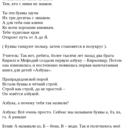
Тем, кто с ними не знаком.
Ты эти буквы заучи
Их три десятка с лишком.
А для тебя они ключи
Ко всем хорошим книжкам.
Тебе чудесные края
Откроет путь от А до Я.
( Буквы танцуют польку, затем становятся в полукруг ).
Учитель: Так вот, ребята, более тысячи лет назад два брата
Кирилл и Мефодий создали первую азбуку – Кириллицу. Потом
она изменилась и постепенно появилась первая напечатанная
книга для детей «Азбука».
Прапрадедовской порой
Встали буквы в чёткий строй.
Строй как строй, да не простой –
Он зовётся азбукой.
Азбука, а почему тебя так назвали?
Азбука: Всё очень просто. Сейчас мы называем буквы а, бэ, вэ,
гэ. А раньше
Букву А называли аз, Б – буки, В – веди. Так и получилось моё