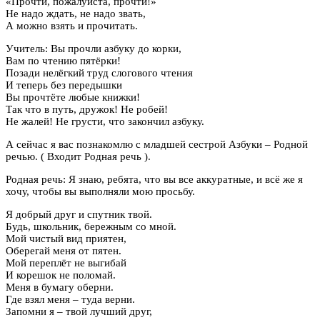
«Прочти, пожалуйста, прочти!»
Не надо ждать, не надо звать,
А можно взять и прочитать.
Учитель: Вы прочли азбуку до корки,
Вам по чтению пятёрки!
Позади нелёгкий труд слогового чтения
И теперь без передышки
Вы прочтёте любые книжки!
Так что в путь, дружок! Не робей!
Не жалей! Не грусти, что закончил азбуку.
А сейчас я вас познакомлю с младшей сестрой Азбуки – Родной
речью. ( Входит Родная речь ).
Родная речь: Я знаю, ребята, что вы все аккуратные, и всё же я
хочу, чтобы вы выполняли мою просьбу.
Я добрый друг и спутник твой.
Будь, школьник, бережным со мной.
Мой чистый вид приятен,
Оберегай меня от пятен.
Мой переплёт не выгибай
И корешок не поломай.
Меня в бумагу оберни.
Где взял меня – туда верни.
Запомни я – твой лучший друг,