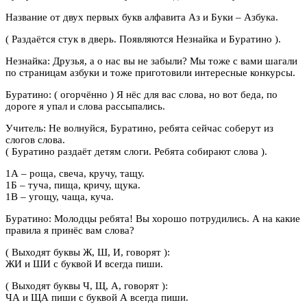
Название от двух первых букв алфавита Аз и Буки – Азбука.
( Раздаётся стук в дверь. Появляются Незнайка и Буратино ).
Незнайка: Друзья, а о нас вы не забыли? Мы тоже с вами шагали
по страницам азбуки и тоже приготовили интересные конкурсы.
Буратино: ( огорчённо ) Я нёс для вас слова, но вот беда, по
дороге я упал и слова рассыпались.
Учитель: Не волнуйся, Буратино, ребята сейчас соберут из
слогов слова.
( Буратино раздаёт детям слоги. Ребята собирают слова ).
1А – роща, свеча, кручу, тащу.
1Б – туча, пища, кричу, щука.
1В – угощу, чаща, куча.
Буратино: Молодцы ребята! Вы хорошо потрудились. А на какие
правила я принёс вам слова?
( Выходят буквы Ж, Ш, И, говорят ):
ЖИ и ШИ с буквой И всегда пиши.
( Выходят буквы Ч, Щ, А, говорят ):
ЧА и ЩА пиши с буквой А всегда пиши.