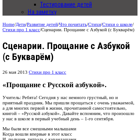
Тестирование детей
На заметку
Home
/
Дети
/
Развитие детей
/
Что почитать
/
Стихи
/
Стихи о школе
/
Стихи про 1 класс
/
Сценарии. Прощание с Азбукой (с Букварём)
Сценарии. Прощание с Азбукой
(с Букварём)
26 мая 2013
Стихи про 1 класс
«Прощание с Русской азбукой».
Учитель: Ребята! Сегодня у нас немного грустный, но и
приятный праздник. Мы пришли прощаться с очень уважаемой,
а для многих первой в жизни, прочитанной самостоятельно,
книгой – «Русской азбукой». Давайте вспомним, что произошло
у нас в школе в первый учебный день – 1-го сентября.
Мы были все смешными малышами
Когда вошли впервые в этот класс
И, получив, тетрадь с карандашами