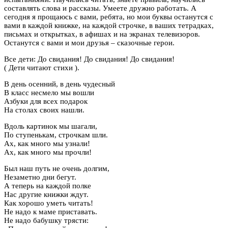
составлять слова и рассказы. Умеете дружно работать. А
сегодня я прощаюсь с вами, ребята, но мои буквы останутся с
вами в каждой книжке, на каждой строчке, в ваших тетрадках,
письмах и открытках, в афишах и на экранах телевизоров.
Останутся с вами и мои друзья – сказочные герои.
Все дети: До свидания! До свидания! До свидания!
( Дети читают стихи ).
В день осенний, в день чудесный
В класс несмело мы вошли
Азбуки для всех подарок
На столах своих нашли.
Вдоль картинок мы шагали,
По ступенькам, строчкам шли.
Ах, как много мы узнали!
Ах, как много мы прочли!
Был наш путь не очень долгим,
Незаметно дни бегут.
А теперь на каждой полке
Нас другие книжки ждут.
Как хорошо уметь читать!
Не надо к маме приставать.
Не надо бабушку трясти: