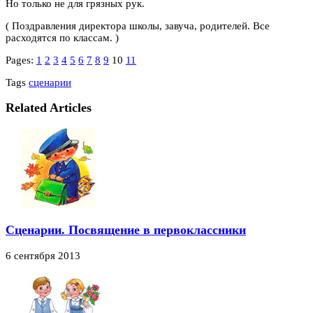
Но только не для грязных рук.
( Поздравления директора школы, завуча, родителей. Все
расходятся по классам. )
Pages:
1
2
3
4
5
6
7
8
9
10
11
Tags
сценарии
Related Articles
Сценарии. Посвящение в первоклассники
6 сентября 2013