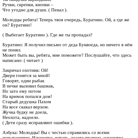
Ручки, скрепки, кнопки –
Что угодно для души. ( Пенал ).
Молодцы ребята! Теперь твоя очередь, Буратино. Ой, а где же
он? Буратино!
( Выбегает Буратино ). Где же ты пропадал?
Буратино: Я получил письмо от деда Буквоеда, но ничего в нём
не понял.
Может быть вы, ребята, мне поможете? Послушайте, что здесь
написано: ( читает )
Закричал охотник: Ой!
Двери гонятся за мной!
Говорят, один рыбак
В печке выловил башмак,
Но зато ему потом
На крючок попался дом!
Старый дедушка Пахом
На косе скакал верхом.
Жучка будку не доела,
Неохота, надоело.
( Дети сразу исправляют ошибки ).
Азбука: Молодцы! Вы с честью справились со всеми
испытаниями. Научились читать, знаете правила, научились