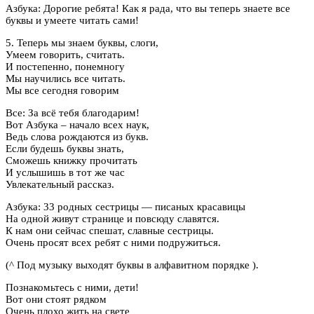
Азбука: Дорогие ребята! Как я рада, что вы теперь знаете все
буквы и умеете читать сами!
5. Теперь мы знаем буквы, слоги,
Умеем говорить, считать.
И постепенно, понемногу
Мы научились все читать.
Мы все сегодня говорим
Все: За всё тебя благодарим!
Вот Азбука – начало всех наук,
Ведь слова рождаются из букв.
Если будешь буквы знать,
Сможешь книжку прочитать
И услышишь в тот же час
Увлекательный рассказ.
Азбука: 33 родных сестрицы — писаных красавицы
На одной живут странице и повсюду славятся.
К нам они сейчас спешат, славные сестрицы.
Очень просят всех ребят с ними подружиться.
(^ Под музыку выходят буквы в алфавитном порядке ).
Познакомьтесь с ними, дети!
Вот они стоят рядком
Очень плохо жить на свете