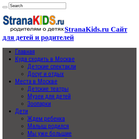
StranaKids.ru Сайт
для детей и родителей
Главная
Куда сходить в Москве
Детские спектакли
Досуг и отдых
Места в Москве
Детские театры
Музеи для детей
Зоопарки
Дети
Ждем ребенка
Малыш родился
Мы уже большие