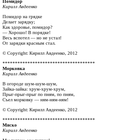
Помидор
Кирилл Авдеенко
Помидор на грядке
Делает зарядку;
Как здоровье, помидор?
— Хорошо! В порядке!
Весь вспотел — но не устал!
От зарядки красным стал.
© Copyright: Кирилл Авдеенко, 2012
*************************************
Морковка
Кирилл Авдеенко
В огороде шум-шум-шум,
Зайка-зайка: хрум-хрум-хрум,
Прыг-прыг-прыг по пням, по пням,
Съел морковку — ням-ням-ням!
© Copyright: Кирилл Авдеенко, 2012
*************************************
Мяско
Кирилл Авдеенко