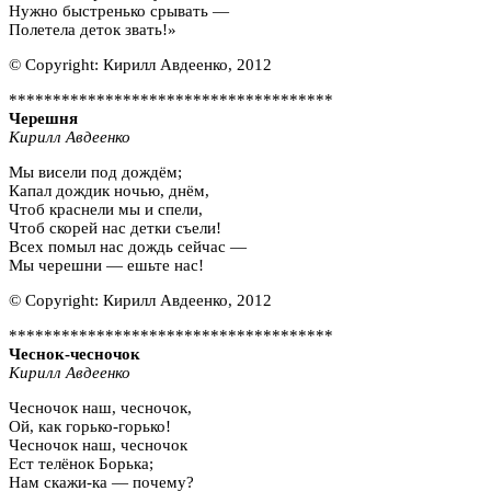
Нужно быстренько срывать —
Полетела деток звать!»
© Copyright: Кирилл Авдеенко, 2012
*************************************
Черешня
Кирилл Авдеенко
Мы висели под дождём;
Капал дождик ночью, днём,
Чтоб краснели мы и спели,
Чтоб скорей нас детки съели!
Всех помыл нас дождь сейчас —
Мы черешни — ешьте нас!
© Copyright: Кирилл Авдеенко, 2012
*************************************
Чеснок-чесночок
Кирилл Авдеенко
Чесночок наш, чесночок,
Ой, как горько-горько!
Чесночок наш, чесночок
Ест телёнок Борька;
Нам скажи-ка — почему?