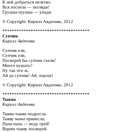
К ней добраться нелегко;
Вся поспела — погляди!
Грушка-грушка — упади.
© Copyright: Кирилл Авдеенко, 2012
*************************************
Супчик
Кирилл Авдеенко
Супчик ели,
Супчик ели,
Поскорей бы супчик съели!
Много кушать?
Ну так что ж,
Ай да супчик! Ай, хорош!
© Copyright: Кирилл Авдеенко, 2012
*************************************
Тыква
Кирилл Авдеенко
Тыква-тыква подросла,
Тыкву мама принесла;
Папа-папа — воду грей!
Варим тыкву поскорей.