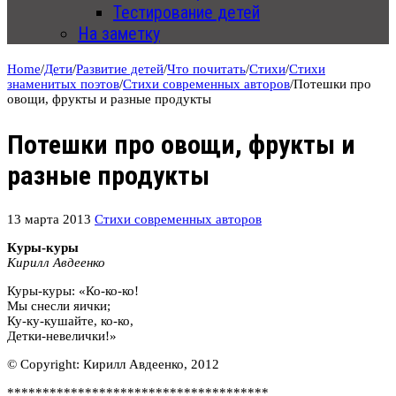
Тестирование детей
На заметку
Home
/
Дети
/
Развитие детей
/
Что почитать
/
Стихи
/
Стихи
знаменитых поэтов
/
Стихи современных авторов
/
Потешки про
овощи, фрукты и разные продукты
Потешки про овощи, фрукты и
разные продукты
13 марта 2013
Стихи современных авторов
Куры-куры
Кирилл Авдеенко
Куры-куры: «Ко-ко-ко!
Мы снесли яички;
Ку-ку-кушайте, ко-ко,
Детки-невелички!»
© Copyright: Кирилл Авдеенко, 2012
*************************************