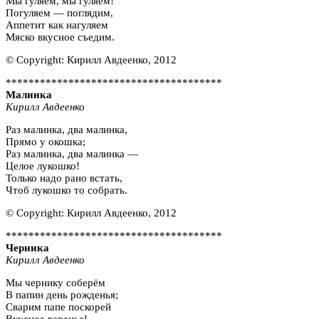
Мы гуляем, мы гуляем!
Погуляем — поглядим,
Аппетит как нагуляем
Мяско вкусное съедим.
© Copyright: Кирилл Авдеенко, 2012
**************************************
Малинка
Кирилл Авдеенко
Раз малинка, два малинка,
Прямо у окошка;
Раз малинка, два малинка —
Целое лукошко!
Только надо рано встать,
Чтоб лукошко то собрать.
© Copyright: Кирилл Авдеенко, 2012
**************************************
Черника
Кирилл Авдеенко
Мы чернику соберём
В папин день рожденья;
Сварим папе поскорей