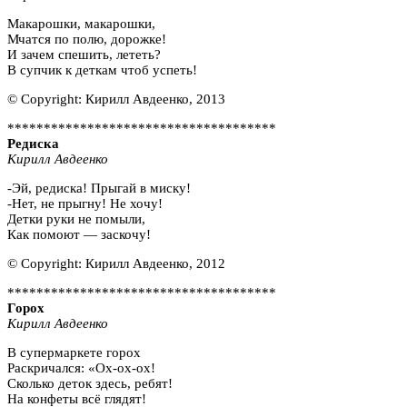
Макарошки, макарошки,
Мчатся по полю, дорожке!
И зачем спешить, лететь?
В супчик к деткам чтоб успеть!
© Copyright: Кирилл Авдеенко, 2013
*************************************
Редиска
Кирилл Авдеенко
-Эй, редиска! Прыгай в миску!
-Нет, не прыгну! Не хочу!
Детки руки не помыли,
Как помоют — заскочу!
© Copyright: Кирилл Авдеенко, 2012
*************************************
Горох
Кирилл Авдеенко
В супермаркете горох
Раскричался: «Ох-ох-ох!
Сколько деток здесь, ребят!
На конфеты всё глядят!