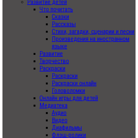
Развитие детей
Что почитать
Сказки
Рассказы
Стихи, загадки, сценарии и песни
Произведения на иностранном
языке
Развитие
Творчество
Раскраски
Раскраски
Раскраски онлайн
Головоломки
Онлайн игры для детей
Медиатека
Аудио
Видео
Диафильмы
Флэш-ролики