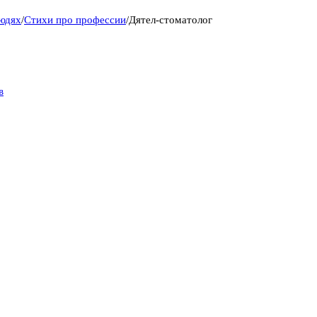
людях
/
Стихи про профессии
/
Дятел-стоматолог
в