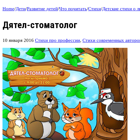
Home
/
Дети
/
Развитие детей
/
Что почитать
/
Стихи
/
Детские стихи о 
Дятел-стоматолог
10 января 2016
Стихи про профессии
,
Стихи современных авторо