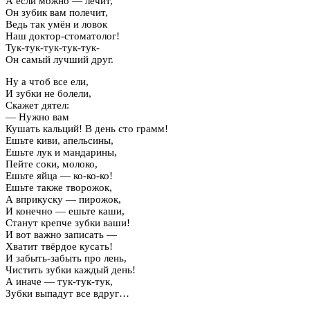
А если можно — лечит,
Он зубик вам полечит,
Ведь так умён и ловок
Наш доктор-стоматолог!
Тук-тук-тук-тук-тук-
Он самый лучший друг.
Ну а чтоб все ели,
И зубки не болели,
Скажет дятел:
— Нужно вам
Кушать кальций! В день сто грамм!
Ешьте киви, апельсины,
Ешьте лук и мандарины,
Пейте соки, молоко,
Ешьте яйца — ко-ко-ко!
Ешьте также творожок,
А вприкуску — пирожок,
И конечно — ешьте каши,
Станут крепче зубки ваши!
И вот важно записать —
Хватит твёрдое кусать!
И забыть-забыть про лень,
Чистить зубки каждый день!
А иначе — тук-тук-тук,
Зубки выпадут все вдруг…