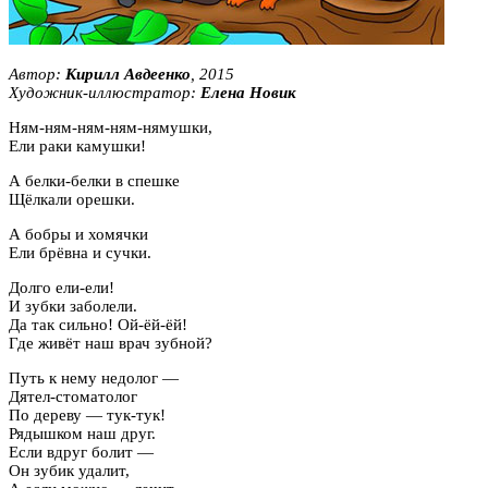
Автор:
Кирилл Авдеенко
, 2015
Художник-иллюстратор:
Елена Новик
Ням-ням-ням-ням-нямушки,
Ели раки камушки!
А белки-белки в спешке
Щёлкали орешки.
А бобры и хомячки
Ели брёвна и сучки.
Долго ели-ели!
И зубки заболели.
Да так сильно! Ой-ёй-ёй!
Где живёт наш врач зубной?
Путь к нему недолог —
Дятел-стоматолог
По дереву — тук-тук!
Рядышком наш друг.
Если вдруг болит —
Он зубик удалит,