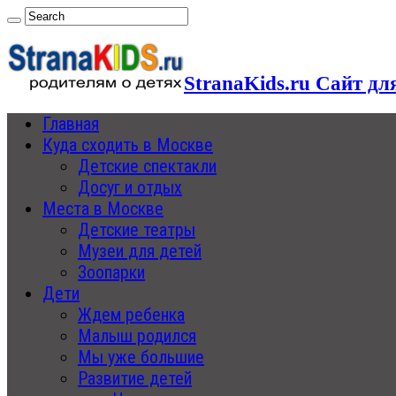
StranaKids.ru Сайт дл
Главная
Куда сходить в Москве
Детские спектакли
Досуг и отдых
Места в Москве
Детские театры
Музеи для детей
Зоопарки
Дети
Ждем ребенка
Малыш родился
Мы уже большие
Развитие детей