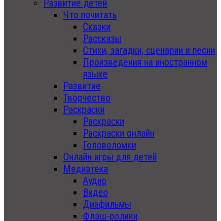
Развитие детей
Что почитать
Сказки
Рассказы
Стихи, загадки, сценарии и песни
Произведения на иностранном
языке
Развитие
Творчество
Раскраски
Раскраски
Раскраски онлайн
Головоломки
Онлайн игры для детей
Медиатека
Аудио
Видео
Диафильмы
Флэш-ролики