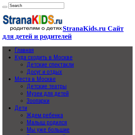
StranaKids.ru Сайт
для детей и родителей
Главная
Куда сходить в Москве
Детские спектакли
Досуг и отдых
Места в Москве
Детские театры
Музеи для детей
Зоопарки
Дети
Ждем ребенка
Малыш родился
Мы уже большие