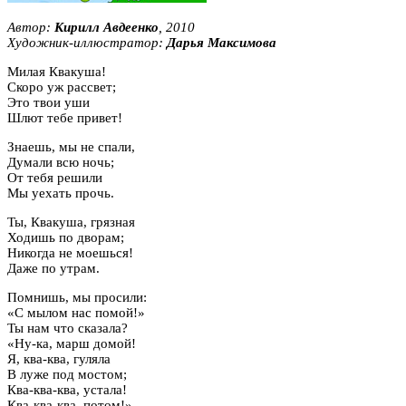
Автор:
Кирилл Авдеенко
, 2010
Художник-иллюстратор:
Дарья Максимова
Милая Квакуша!
Скоро уж рассвет;
Это твои уши
Шлют тебе привет!
Знаешь, мы не спали,
Думали всю ночь;
От тебя решили
Мы уехать прочь.
Ты, Квакуша, грязная
Ходишь по дворам;
Никогда не моешься!
Даже по утрам.
Помнишь, мы просили:
«С мылом нас помой!»
Ты нам что сказала?
«Ну-ка, марш домой!
Я, ква-ква, гуляла
В луже под мостом;
Ква-ква-ква, устала!
Ква-ква-ква, потом!»