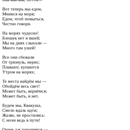
Вот теперь мы едем,
Мчимся на моря;
Едем, чтоб помыться,
Честно говоря.
На морях чудесно!
Блошек нет и вшей;
Мы на днях слыхали —
Много там ушей!
Все они сбежали
От грязнуль, нерях;
Плавают, купаются
Утром на морях;
Те места найдём мы —
Обойдём весь свет!
Может быть, вернёмся;
Может быть, и нет.
Будем мы, Квакуша,
Смело вдаль идти;
Жалко, не простились:
С ночи ведь в пути!
Очень уж торопимся —