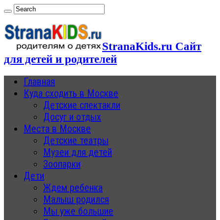
StranaKids.ru Сайт
для детей и родителей
Главная
Куда сходить в Москве
Детские спектакли
Досуг и отдых
Места в Москве
Детские театры
Музеи для детей
Зоопарки
Дети
Ждем ребенка
Малыш родился
Мы уже большие