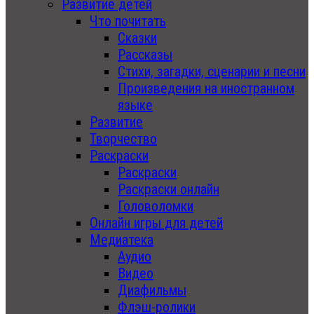
Развитие детей
Что почитать
Сказки
Рассказы
Стихи, загадки, сценарии и песни
Произведения на иностранном
языке
Развитие
Творчество
Раскраски
Раскраски
Раскраски онлайн
Головоломки
Онлайн игры для детей
Медиатека
Аудио
Видео
Диафильмы
Флэш-ролики