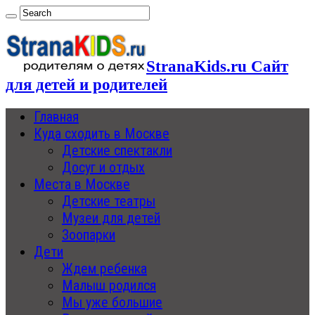
StranaKids.ru Сайт
для детей и родителей
Главная
Куда сходить в Москве
Детские спектакли
Досуг и отдых
Места в Москве
Детские театры
Музеи для детей
Зоопарки
Дети
Ждем ребенка
Малыш родился
Мы уже большие