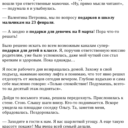
вошли три ответственные мамочки. «Ну, прямо мысли читают»,
— подумала я и улыбнулась.
— Валентина Петровна, мы по вопросу
подарков в школу
мальчикам на 23 февраля
.
— А заодно и
подарки для девочек на 8 марта
! Пора что-то
решать!
Было решено искать по всем возможным каналам супер-
подарки для детей в классе
. Я, поручив ответственную миссию
родителям, уже было успокоилась, даже мой чуткий сон стал
крепким и здоровым. Пока однажды…
Я после рабочего дня возвращалась домой. Захожу в свой
подъезд, нажимаю кнопку лифта и понимаю, что тот явно решил
отдохнуть от жильцов сегодня вечером. Глубоко вздыхаю и сама
себе мысленно говорю: «Только спокойствие! Подумаешь, всего-
то на десятый этаж подняться».
Дойдя то восьмого этажа, решила передохнуть. Прислонилась к
стене. Стою. Слышу шаги внизу. Кто-то поднимается. Вскоре
увидела на площадке соседку Ольгу. Та, заметив меня,
обрадовалась. Поздоровалась.
— Заходите в гости к нам. Я вас шарлоткой угощу. А еще такую
красоту покажу! Мы вчера всей семьей делали.