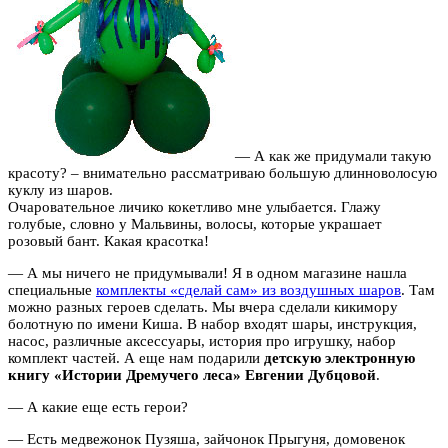
— А как же придумали такую
красоту? – внимательно рассматриваю большую длинноволосую
куклу из шаров.
Очаровательное личико кокетливо мне улыбается. Глажу
голубые, словно у Мальвины, волосы, которые украшает
розовый бант. Какая красотка!
— А мы ничего не придумывали! Я в одном магазине нашла
специальные
комплекты «сделай сам» из воздушных шаров
. Там
можно разных героев сделать. Мы вчера сделали кикимору
болотную по имени Киша. В набор входят шары, инструкция,
насос, различные аксессуары, история про игрушку, набор
комплект частей. А еще нам подарили
детскую электронную
книгу «Истории Дремучего леса» Евгении Дубцовой
.
— А какие еще есть герои?
— Есть медвежонок Пузяша, зайчонок Прыгуня, домовенок