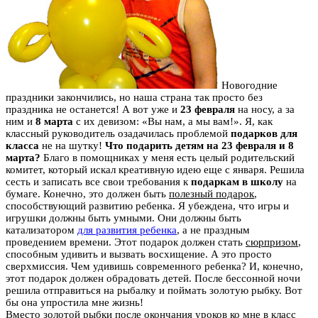
Новогодние
праздники закончились, но наша страна так просто без
праздника не останется! А вот уже и
23 февраля
на носу, а за
ним и
8 марта
с их девизом: «Вы нам, а мы вам!». Я, как
классный руководитель озадачилась проблемой
подарков для
класса
не на шутку!
Что подарить детям на 23 февраля и 8
марта?
Благо в помощниках у меня есть целый родительский
комитет, который искал креативную идею еще с января. Решила
сесть и записать все свои требования к
подаркам в школу
на
бумаге. Конечно, это должен быть
полезный подарок
,
способствующий развитию ребенка. Я убеждена, что игры и
игрушки должны быть умными. Они должны быть
катализатором
для развития ребенка
, а не праздным
проведением времени. Этот подарок должен стать
сюрпризом
,
способным удивить и вызвать восхищение. А это просто
сверхмиссия. Чем удивишь современного ребенка? И, конечно,
этот подарок должен обрадовать детей. После бессонной ночи
решила отправиться на рыбалку и поймать золотую рыбку. Вот
бы она упростила мне жизнь!
Вместо золотой рыбки после окончания уроков ко мне в класс