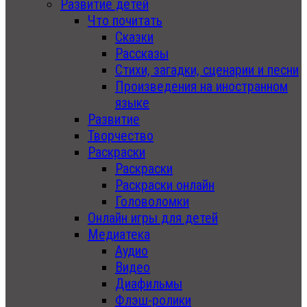
Развитие детей
Что почитать
Сказки
Рассказы
Стихи, загадки, сценарии и песни
Произведения на иностранном
языке
Развитие
Творчество
Раскраски
Раскраски
Раскраски онлайн
Головоломки
Онлайн игры для детей
Медиатека
Аудио
Видео
Диафильмы
Флэш-ролики