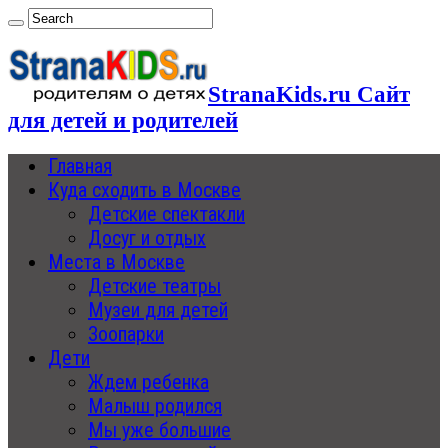
StranaKids.ru Сайт
для детей и родителей
Главная
Куда сходить в Москве
Детские спектакли
Досуг и отдых
Места в Москве
Детские театры
Музеи для детей
Зоопарки
Дети
Ждем ребенка
Малыш родился
Мы уже большие