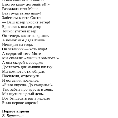
Быстро кашу догоняйте!!!»
Разгадала тетя Маша
Без труда затею нашу!
Забегаем к тете Свете:
— Ваш ковер уносит ветер!
Бросилась она во двор —
Точно: улетел ковер!
Он теперь висит на крыше.
А помог нам дядя Миша.
Невзирая на года,
Он затейник — хоть куда!
А сердитой тете Моте
Мы сказали: «Мышь в компоте!»
А она скорей к соседке:
Доставать для мышки клетку.
Мы компота отхлебнули,
Посидели, отдохнули
И оставили посланье:
«Было вкусно. До свиданья!»
Так, забыв про грусть и лень,
Мы шутили целый день.
Вот бы десять раз в неделю
Было первое апреля!
Первое апреля
В. Берестов