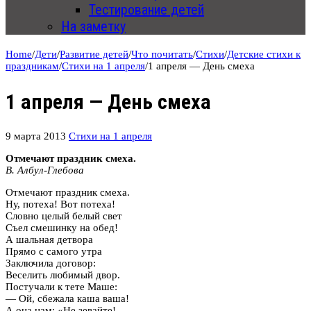
Тестирование детей
На заметку
Home
/
Дети
/
Развитие детей
/
Что почитать
/
Стихи
/
Детские стихи к
праздникам
/
Стихи на 1 апреля
/
1 апреля — День смеха
1 апреля — День смеха
9 марта 2013
Стихи на 1 апреля
Отмечают праздник смеха.
В. Албул-Глебова
Отмечают праздник смеха.
Ну, потеха! Вот потеха!
Словно целый белый свет
Съел смешинку на обед!
А шальная детвора
Прямо с самого утра
Заключила договор:
Веселить любимый двор.
Постучали к тете Маше:
— Ой, сбежала каша ваша!
А она нам: «Не зевайте!