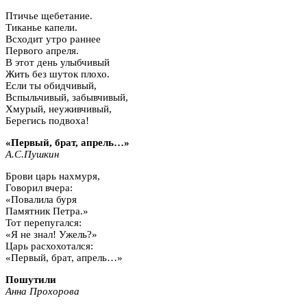
Птичье щебетание.
Тиканье капели.
Всходит утро раннее
Первого апреля.
В этот день улыбчивый
Жить без шуток плохо.
Если ты обидчивый,
Вспыльчивый, забывчивый,
Хмурый, неуживчивый,
Берегись подвоха!
«Первый, брат, апрель…»
А.С.Пушкин
Брови царь нахмуря,
Говорил вчера:
«Повалила буря
Памятник Петра.»
Тот перепугался:
«Я не знал! Ужель?»
Царь расхохотался:
«Первый, брат, апрель…»
Пошутили
Анна Прохорова