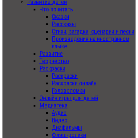
Развитие детей
Что почитать
Сказки
Рассказы
Стихи, загадки, сценарии и песни
Произведения на иностранном
языке
Развитие
Творчество
Раскраски
Раскраски
Раскраски онлайн
Головоломки
Онлайн игры для детей
Медиатека
Аудио
Видео
Диафильмы
Флэш-ролики