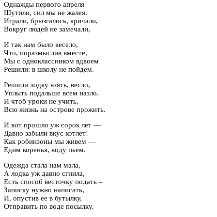
Однажды первого апреля
Шутили, сил мы не жалея.
Играли, брызгались, кричали,
Вокруг людей не замечали,
И так нам было весело,
Что, поразмыслив вместе,
Мы с одноклассником вдвоем
Решили: в школу не пойдем.
Решили лодку взять, весло,
Уплыть подальше всем назло.
И чтоб уроки не учить,
Всю жизнь на острове прожить.
И вот прошло уж сорок лет —
Давно забыли вкус котлет!
Как робинзоны мы живем —
Едим коренья, воду пьем.
Одежда стала нам мала,
А лодка уж давно сгнила,
Есть способ весточку подать –
Записку нужно написать,
И, опустив ее в бутылку,
Отправить по воде посылку.