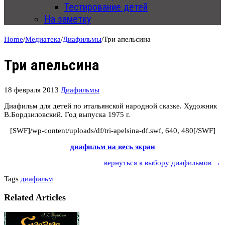
Тестирование детей
На заметку
Home
/
Медиатека
/
Диафильмы
/
Три апельсина
Три апельсина
18 февраля 2013
Диафильмы
Диафильм для детей по итальянской народной сказке. Художник
В.Бордзиловский. Год выпуска 1975 г.
[SWF]/wp-content/uploads/df/tri-apelsina-df.swf, 640, 480[/SWF]
диафильм на весь экран
вернуться к выбору диафильмов →
Tags
диафильм
Related Articles