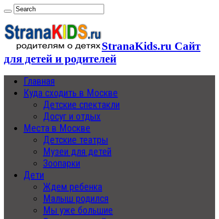
StranaKids.ru Сайт
для детей и родителей
Главная
Куда сходить в Москве
Детские спектакли
Досуг и отдых
Места в Москве
Детские театры
Музеи для детей
Зоопарки
Дети
Ждем ребенка
Малыш родился
Мы уже большие