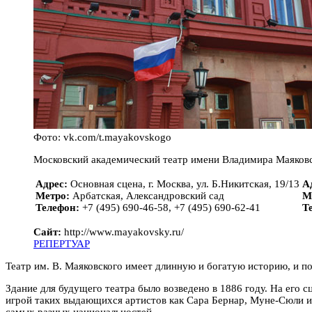
Фото: vk.com/t.mayakovskogo
Московский ака­де­ми­чес­кий театр имени Владимира Маяков
Адрес:
Основная сцена, г. Москва, ул. Б.Никитская, 19/13
А
Метро:
Арбатская, Александровский сад
М
Телефон:
+7 (495) 690-46-58, +7 (495) 690-62-41
Т
Сайт:
http://www.mayakovsky.ru/
РЕПЕРТУАР
Театр им. В. Маяковского имеет длинную и богатую историю, и по
Здание для будущего театра было возведено в 1886 году. На его 
игрой таких выдающихся артистов как Сара Бернар, Муне-Сюли и 