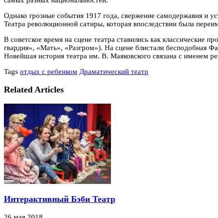
самых разных национальностей.
Однако грозные события 1917 года, свержение самодержавия и ус
Театра революционной сатиры, которая впоследствии была переим
В советское время на сцене театра ставились как классические пр
гвардия», «Мать», «Разгром»). На сцене блистали бесподобная Фа
Новейшая история театра им. В. Маяковского связана с именем р
Tags
отдых с ребенком
Драматический театр
Related Articles
Интерактивный Бэби Театр
26 мая 2018