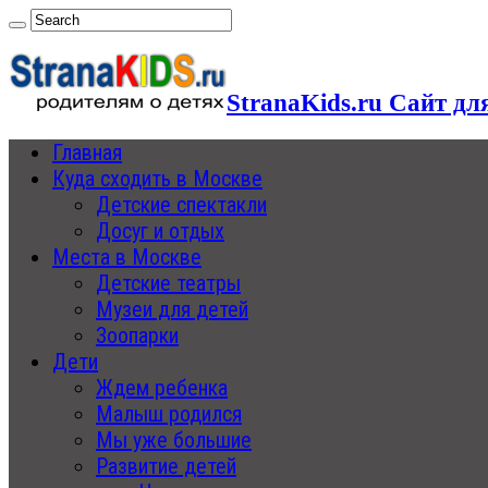
StranaKids.ru Сайт дл
Главная
Куда сходить в Москве
Детские спектакли
Досуг и отдых
Места в Москве
Детские театры
Музеи для детей
Зоопарки
Дети
Ждем ребенка
Малыш родился
Мы уже большие
Развитие детей