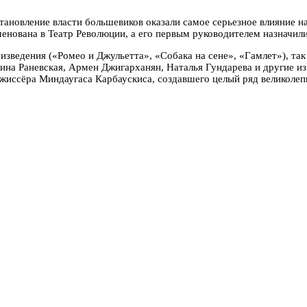
тановление власти большевиков оказали самое серьезное влияние на
енована в Театр Революции, а его первым руководителем назначил
оизведения («Ромео и Джульетта», «Собака на сене», «Гамлет»), та
ина Раневская, Армен Джигарханян, Наталья Гундарева и другие из
ежиссёра Миндаугаса Карбаускиса, создавшего целый ряд великолеп