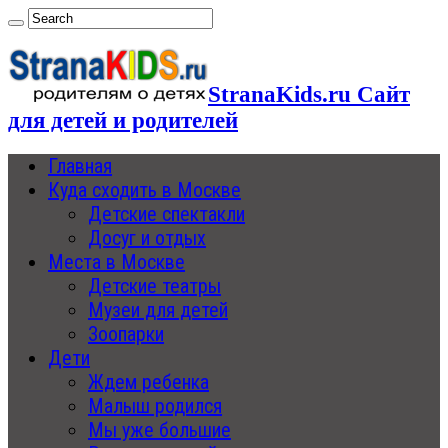
StranaKids.ru Сайт
для детей и родителей
Главная
Куда сходить в Москве
Детские спектакли
Досуг и отдых
Места в Москве
Детские театры
Музеи для детей
Зоопарки
Дети
Ждем ребенка
Малыш родился
Мы уже большие