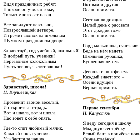
Видя праздничных ребят:
Вот вам и другая
В школе он учился тоже,
Осени примета.
Только много лет назад.
Сеет капли дождик
Все завидуют невольно,
Целый день с рассвета.
Повзрослевшей детворе,
Этот дождик тоже
И гремит звонок на школьном
Осени примета.
Шумном праздничном дворе.
Горд мальчишка, счастлив:
Здравствуй, год учебный, школьный!
Ведь на нём надета
В добрый путь, ученики!
Школьная рубашка,
Перезвоном колокольным
Купленная летом.
Пусть звенят, звенят звонки!
Девочка с портфелем.
Каждый знает: это –
Осени идущей
Здравствуй, школа!
Верная примета.
Н. Кнушевицкая
Прозвенит звонок веселый,
И откроется тетрадь.
Первое сентября
Вот и школа, вот и школа
Н. Капустюк
Нас зовет к себе опять.
Я веду сегодня в школу
Где-то спит любимый мячик,
Младшую сестрёнку –
Каждый снова ученик.
Белый бант в причёске нов
Улыбается задачник,
Синие глазёнки!