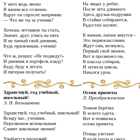
На лицах у ребят.
У него ведь лично
После лета длинного
В жизни все отлично.
Здесь друзья-подружки
Вдруг он спросит напрямик:
В стайки собираются,
— Что же ты за ученик?
Радостно шумят.
Хочешь летчиком ты стать,
К мамам, папам жмутся –
Значит, друг, учись на пять
Это первоклассники.
И не пачкай свой дневник,
Ждут они, волнуясь,
Будь прилежным, ученик!
Первый свой звонок.
Что ж, решил: «Не подведу!»
Вот и прозвенел он,
И дневник в портфель кладу!
В классы собирая,
Буду, буду я летать
И затихла школа,
И пятерки получать!
Начался урок.
Здравствуй, год учебный,
Осени приметы
школьный!
Л. Преображенская
Э. Н. Большакова
Тонкая берёзка
Здравствуй, год учебный, школьный!
В золото одета.
Всюду вас, ученики,
Вот и появилась
Перезвоном колокольным
осени примета.
Славят школьные звонки!
Птицы улетают
Улыбается прохожий,
В край тепла и света,