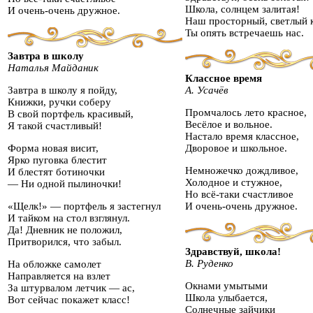
Школа, солнцем залитая!
И очень-очень дружное.
Наш просторный, светлый к
Ты опять встречаешь нас.
Завтра в школу
Наталья Майданик
Классное время
Завтра в школу я пойду,
А. Усачёв
Книжки, ручки соберу
Промчалось лето красное,
В свой портфель красивый,
Весёлое и вольное.
Я такой счастливый!
Настало время классное,
Форма новая висит,
Дворовое и школьное.
Ярко пуговка блестит
Немножечко дождливое,
И блестят ботиночки
Холодное и стужное,
— Ни одной пылиночки!
Но всё-таки счастливое
«Щелк!» — портфель я застегнул
И очень-очень дружное.
И тайком на стол взглянул.
Да! Дневник не положил,
Притворился, что забыл.
Здравствуй, школа!
В. Руденко
На обложке самолет
Направляется на взлет
Окнами умытыми
За штурвалом летчик — ас,
Школа улыбается,
Вот сейчас покажет класс!
Солнечные зайчики