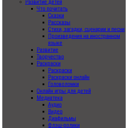
Развитие детей
Что почитать
Сказки
Рассказы
Стихи, загадки, сценарии и песни
Произведения на иностранном
языке
Развитие
Творчество
Раскраски
Раскраски
Раскраски онлайн
Головоломки
Онлайн игры для детей
Медиатека
Аудио
Видео
Диафильмы
Флэш-ролики