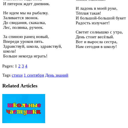
И пятерок ждет дневник.
И ладонь в моей руке,
Не идем мы на рыбалку.
Тёплая такая!
Заливается звонок.
И большой-большой букет
До свидания, скакалка,
Радость излучает!
Лес, полянка, ручеек.
Светит солнышко с утра,
За спиною ранец новый,
День стоит весёлый.
Впереди уроков пять.
Вот и выросла сестра,
Здравствуй, школа, здравствуй,
Нам сегодня в школу!
школа!
Больше некогда играть!
Pages:
1
2
3
4
Tags
стихи
1 сентября
День знаний
Related Articles