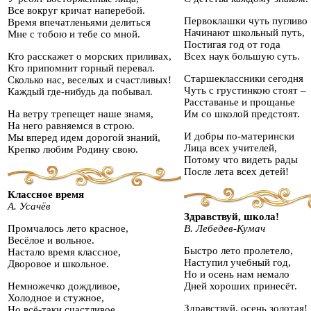
Все вокруг кричат наперебой.
Первоклашки чуть пугливо
Время впечатленьями делиться
Начинают школьный путь,
Мне с тобою и тебе со мной.
Постигая год от года
Кто расскажет о морских приливах,
Всех наук большую суть.
Кто припомнит горный перевал.
Старшеклассники сегодня
Сколько нас, веселых и счастливых!
Чуть с грустинкою стоят –
Каждый где-нибудь да побывал.
Расставанье и прощанье
На ветру трепещет наше знамя,
Им со школой предстоят.
На него равняемся в строю.
И добры по-матерински
Мы вперед идем дорогой знаний,
Лица всех учителей,
Крепко любим Родину свою.
Потому что видеть рады
После лета всех детей!
Классное время
А. Усачёв
Здравствуй, школа!
Промчалось лето красное,
В. Лебедев-Кумач
Весёлое и вольное.
Быстро лето пролетело,
Настало время классное,
Наступил учебный год,
Дворовое и школьное.
Но и осень нам немало
Немножечко дождливое,
Дней хороших принесёт.
Холодное и стужное,
Здравствуй, осень золотая!
Но всё-таки счастливое