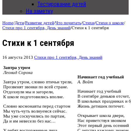
Тестирование детей
На заметку
Home
/
Дети
/
Развитие детей
/
Что почитать
/
Стихи
/
Стихи о школе
/
Стихи про 1 сентября, День знаний
/
Стихи к 1 сентября
Стихи к 1 сентября
16 августа 2013
Стихи про 1 сентября, День знаний
Завтра утром
Леонид Сорока
Начинает год учебный
Завтра утром, словно птичьи трели,
А. Войт
Прозвенят звонки по всей стране.
Начинает год учебный
Отдохнули мы и загорели,
В сентябре деньков отсчет,
К школе подготовились вполне.
В школьных праздниках и 
Словно космонавты перед стартом
Жизнь детишек потечет.
Мы чуть-чуть волнуемся сейчас.
Открывает школа двери,
Мы уже соскучились по партам,
Нас приветствуя звонком
Да и им невесело без нас…
Этот первый день осенний
У ребят восторженные лица,
С детства каждому знаком.