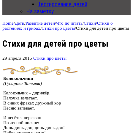
Тестирование детей
На заметку
Home
/
Дети
/
Развитие детей
/
Что почитать
/
Стихи
/
Стихи о
растениях и грибах
/
Стихи про цветы
/
Стихи для детей про цветы
Стихи для детей про цветы
29 апреля 2015
Стихи про цветы
Колокольчики
(Гусарова Татьяна)
Колокольчик – дирижёр.
Палочка взлетает.
В синих фраках дружный хор
Песню запевает.
И несётся перезвон
По лесной поляне:
Динь-динь-дон, динь-динь-дон!
Пойте вместе с нами!