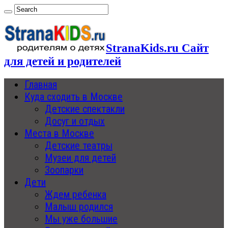
StranaKids.ru Сайт
для детей и родителей
Главная
Куда сходить в Москве
Детские спектакли
Досуг и отдых
Места в Москве
Детские театры
Музеи для детей
Зоопарки
Дети
Ждем ребенка
Малыш родился
Мы уже большие