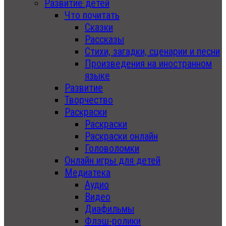
Развитие детей
Что почитать
Сказки
Рассказы
Стихи, загадки, сценарии и песни
Произведения на иностранном
языке
Развитие
Творчество
Раскраски
Раскраски
Раскраски онлайн
Головоломки
Онлайн игры для детей
Медиатека
Аудио
Видео
Диафильмы
Флэш-ролики