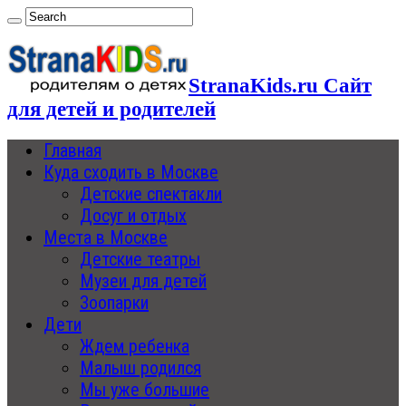
StranaKids.ru Сайт
для детей и родителей
Главная
Куда сходить в Москве
Детские спектакли
Досуг и отдых
Места в Москве
Детские театры
Музеи для детей
Зоопарки
Дети
Ждем ребенка
Малыш родился
Мы уже большие