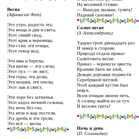
На весенней стежке:
Весна
— Выходи, малыш, гулять!
(Афанасий Фет)
Надевай сапожки!
Это утро, радость эта,
Салют весне
Эта мощь и дня и света,
(З. Александрова)
Этот синий свод,
Этот крик и вереницы,
Ударил гром двенадцать раз
Эти стаи, эти птицы,
И замер в стороне.
Этот говор вод,
Природа отдала приказ
Салютовать весне.
Эти ивы и березы,
Приказ – черемухе цвести,
Эти капли — эти слезы,
Крапиве быть не злой,
Этот пух — не лист,
Дождю дорожки подмести
Эти горы, эти долы,
Серебряной метлой.
Эти мошки, эти пчелы,
Чтоб каждый кустик был
Этот зык и свист,
певуч,
Всем птицам звонче петь,
Эти зори без затменья,
А солнцу выйти из-за туч
Этот вздох ночной селенья,
И веселее греть!
Эта ночь без сна,
Эта мгла и жар постели,
Эта дробь и эти трели,
Это всё — весна.
Ночь и день
(П. Соловьёва)