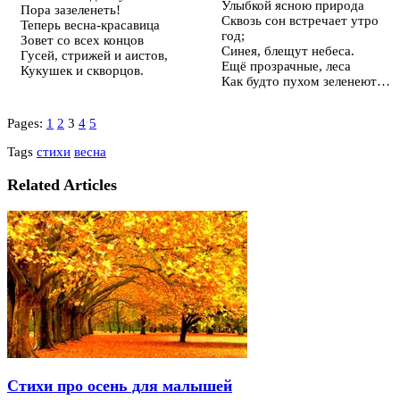
Улыбкой ясною природа
Пора зазеленеть!
Сквозь сон встречает утро
Теперь весна-красавица
год;
Зовет со всех концов
Синея, блещут небеса.
Гусей, стрижей и аистов,
Ещё прозрачные, леса
Кукушек и скворцов.
Как будто пухом зеленеют…
Pages:
1
2
3
4
5
Tags
стихи
весна
Related Articles
Стихи про осень для малышей