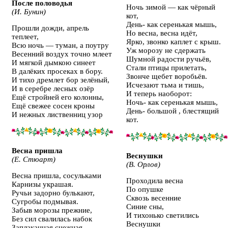
После половодья
Ночь зимой — как чёрный
(И. Бунин)
кот,
День- как серенькая мышь,
Прошли дожди, апрель
Но весна, весна идёт,
теплеет,
Ярко, звонко каплет с крыш.
Всю ночь — туман, а поутру
Уж морозу не сдержать
Весенний воздух точно млеет
Шумной радости ручьёв,
И мягкой дымкою синеет
Стали птицы прилетать,
В далёких просеках в бору.
Звонче щебет воробьёв.
И тихо дремлет бор зелёный,
Исчезают тьма и тишь,
И в серебре лесных озёр
И теперь наоборот:
Ещё стройней его колонны,
Ночь- как серенькая мышь,
Ещё свежее сосен кроны
День- большой , блестящий
И нежных лиственниц узор
кот.
Весна пришла
Веснушки
(Е. Стюарт)
(В. Орлов)
Весна пришла, сосульками
Проходила весна
Карнизы украшая.
По опушке
Ручьи задорно булькают,
Сквозь весенние
Сугробы подмывая.
Синие сны,
Забыв морозы прежние,
И тихонько светились
Без сил свалилась набок
Веснушки
Заплаканная снежная