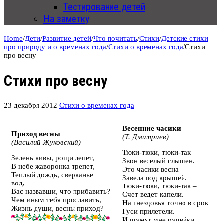
Тестирование детей
На заметку
Home
/
Дети
/
Развитие детей
/
Что почитать
/
Стихи
/
Детские стихи
про природу и о временах года
/
Стихи о временах года
/
Стихи
про весну
Стихи про весну
23 декабря 2012
Стихи о временах года
Весенние часики
Приход весны
(Т. Дмитриев)
(Василий Жуковский)
Тюки-тюки, тюки-так –
Зелень нивы, рощи лепет,
Звон веселый слышен.
В небе жаворонка трепет,
Это часики весна
Теплый дождь, сверканье
Завела под крышей.
вод,-
Тюки-тюки, тюки-так –
Вас назвавши, что прибавить?
Счет ведет капели.
Чем иным тебя прославить,
На гнездовья точно в срок
Жизнь души, весны приход?
Гуси прилетели.
И шумят мне ручейки