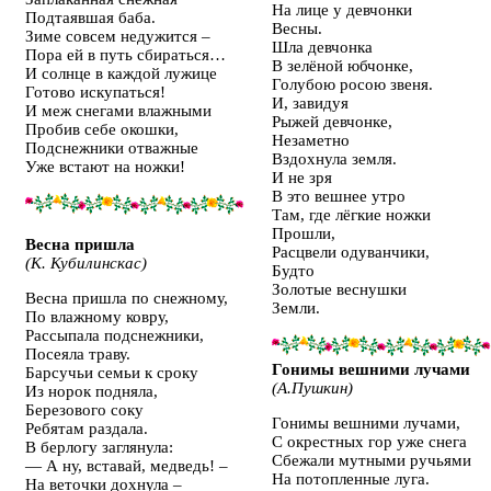
На лице у девчонки
Подтаявшая баба.
Весны.
Зиме совсем недужится –
Шла девчонка
Пора ей в путь сбираться…
В зелёной юбчонке,
И солнце в каждой лужице
Голубою росою звеня.
Готово искупаться!
И, завидуя
И меж снегами влажными
Рыжей девчонке,
Пробив себе окошки,
Незаметно
Подснежники отважные
Вздохнула земля.
Уже встают на ножки!
И не зря
В это вешнее утро
Там, где лёгкие ножки
Прошли,
Весна пришла
Расцвели одуванчики,
(К. Кубилинскас)
Будто
Золотые веснушки
Весна пришла по снежному,
Земли.
По влажному ковру,
Рассыпала подснежники,
Посеяла траву.
Гонимы вешними лучами
Барсучьи семьи к сроку
(А.Пушкин)
Из норок подняла,
Березового соку
Гонимы вешними лучами,
Ребятам раздала.
С окрестных гор уже снега
В берлогу заглянула:
Сбежали мутными ручьями
— А ну, вставай, медведь! –
На потопленные луга.
На веточки дохнула –