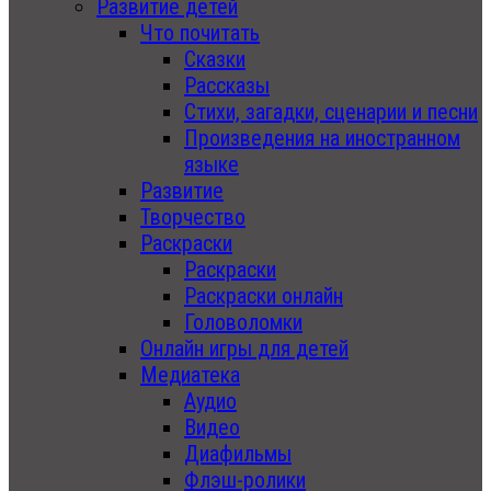
Развитие детей
Что почитать
Сказки
Рассказы
Стихи, загадки, сценарии и песни
Произведения на иностранном
языке
Развитие
Творчество
Раскраски
Раскраски
Раскраски онлайн
Головоломки
Онлайн игры для детей
Медиатека
Аудио
Видео
Диафильмы
Флэш-ролики