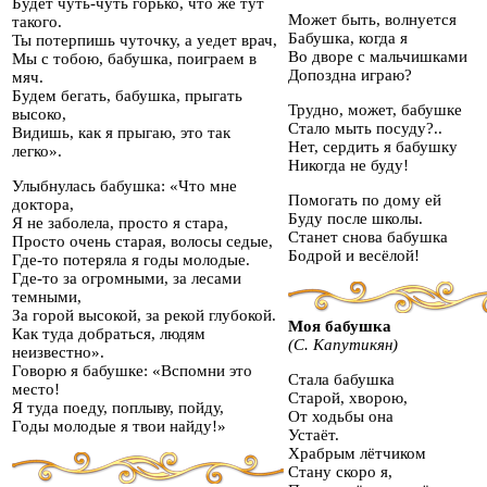
Будет чуть-чуть горько, что же тут
Может быть, волнуется
такого.
Бабушка, когда я
Ты потерпишь чуточку, а уедет врач,
Во дворе с мальчишками
Мы с тобою, бабушка, поиграем в
Допоздна играю?
мяч.
Будем бегать, бабушка, прыгать
Трудно, может, бабушке
высоко,
Стало мыть посуду?..
Видишь, как я прыгаю, это так
Нет, сердить я бабушку
легко».
Никогда не буду!
Улыбнулась бабушка: «Что мне
Помогать по дому ей
доктора,
Буду после школы.
Я не заболела, просто я стара,
Станет снова бабушка
Просто очень старая, волосы седые,
Бодрой и весёлой!
Где-то потеряла я годы молодые.
Где-то за огромными, за лесами
темными,
За горой высокой, за рекой глубокой.
Моя бабушка
Как туда добраться, людям
(С. Капутикян)
неизвестно».
Говорю я бабушке: «Вспомни это
Стала бабушка
место!
Старой, хворою,
Я туда поеду, поплыву, пойду,
От ходьбы она
Годы молодые я твои найду!»
Устаёт.
Храбрым лётчиком
Стану скоро я,