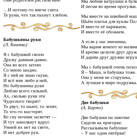
Они родителей растили нам!
Мы любим ватрушки и булк
И песни во время прогулки.
…И потому-то мягче снега
Те руки, что так пахнут хлебом.
Мы вместе на швейной ма
Шьём платья для куклы По
И вместе её наряжаем,
И вместе её обожаем.
Бабушкины руки
А если у нас именины,
(Л. Квитко)
Мы варим компот из малин
И крепко целуем друг друж
Я с бабушкой своею
И дарим друг дружке игру
Дружу давным-давно.
Она во всех затеях
Мы с бабушкой очень похо
Со мною заодно.
Я – Маша, и бабушка тоже.
Я с ней не знаю скуки,
Она у меня не старушка,
И всё мне любо в ней,
А лучшая в мире подружка
Но бабушкины руки
Люблю всего сильней.
Ах, сколько руки эти
Чудесного творят!
Две бабушки
То рвут, то шьют, то лепят,
(А. Барто)
То что-то мастерят.
Ко сну ночник засветят —
Две бабушки на лавочке
И тут замолкнут вдруг.
Сидели на пригорке.
Умней их нет на свете,
Рассказывали бабушки:
И нет добрее рук.
– У нас одни пятёрки!