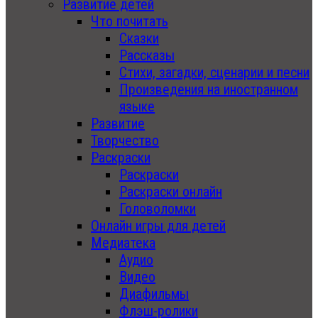
Развитие детей
Что почитать
Сказки
Рассказы
Стихи, загадки, сценарии и песни
Произведения на иностранном
языке
Развитие
Творчество
Раскраски
Раскраски
Раскраски онлайн
Головоломки
Онлайн игры для детей
Медиатека
Аудио
Видео
Диафильмы
Флэш-ролики