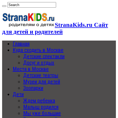
StranaKids.ru Сайт
для детей и родителей
Главная
Куда сходить в Москве
Детские спектакли
Досуг и отдых
Места в Москве
Детские театры
Музеи для детей
Зоопарки
Дети
Ждем ребенка
Малыш родился
Мы уже большие