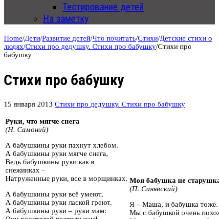
Тестирование детей
На заметку
Home
/
Дети
/
Развитие детей
/
Что почитать
/
Стихи
/
Детские стихи о
людях
/
Стихи про дедушку. Стихи про бабушку
/
Стихи про
бабушку
Стихи про бабушку
15 января 2013
Стихи про дедушку. Стихи про бабушку
Руки, что мягче снега
(Н. Самоний)
А бабушкины руки пахнут хлебом.
А бабушкины руки мягче снега,
Ведь бабушкины руки как в
снежинках –
Натруженные руки, все в морщинках.
Моя бабушка не старушк
(П. Синявский)
А бабушкины руки всё умеют,
А бабушкины руки лаской греют.
Я – Маша, и бабушка тоже.
А бабушкины руки – руки мам:
Мы с бабушкой очень похо