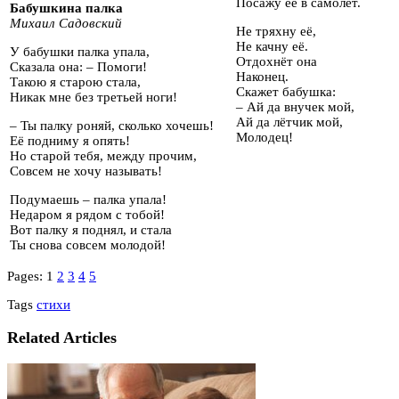
Посажу её в самолёт.
Бабушкина палка
Михаил Садовский
Не тряхну её,
Не качну её.
У бабушки палка упала,
Отдохнёт она
Сказала она: – Помоги!
Наконец.
Такою я старою стала,
Скажет бабушка:
Никак мне без третьей ноги!
– Ай да внучек мой,
Ай да лётчик мой,
– Ты палку роняй, сколько хочешь!
Молодец!
Её подниму я опять!
Но старой тебя, между прочим,
Совсем не хочу называть!
Подумаешь – палка упала!
Недаром я рядом с тобой!
Вот палку я поднял, и стала
Ты снова совсем молодой!
Pages:
1
2
3
4
5
Tags
стихи
Related Articles