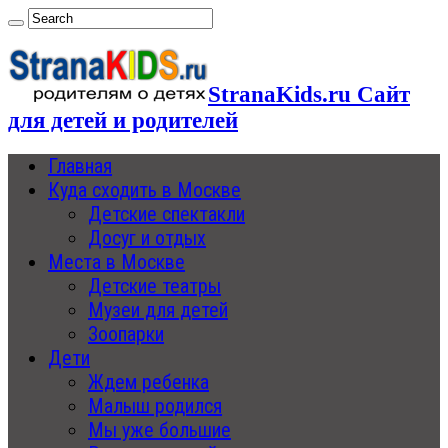
StranaKids.ru Сайт
для детей и родителей
Главная
Куда сходить в Москве
Детские спектакли
Досуг и отдых
Места в Москве
Детские театры
Музеи для детей
Зоопарки
Дети
Ждем ребенка
Малыш родился
Мы уже большие