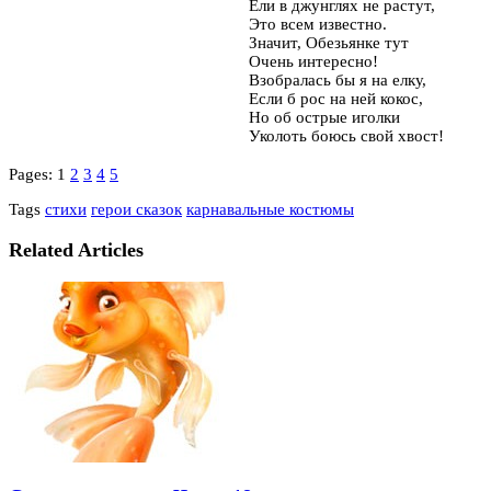
Ели в джунглях не растут,
Это всем известно.
Значит, Обезьянке тут
Очень интересно!
Взобралась бы я на елку,
Если б рос на ней кокос,
Но об острые иголки
Уколоть боюсь свой хвост!
Pages:
1
2
3
4
5
Tags
стихи
герои сказок
карнавальные костюмы
Related Articles