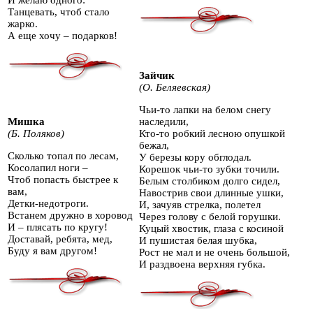
И желаю одного:
Танцевать, чтоб стало
жарко.
А еще хочу – подарков!
Зайчик
(О. Беляевская)
Чьи-то лапки на белом снегу
Мишка
наследили,
(Б. Поляков)
Кто-то робкий лесною опушкой
бежал,
Сколько топал по лесам,
У березы кору обглодал.
Косолапил ноги –
Корешок чьи-то зубки точили.
Чтоб попасть быстрее к
Белым столбиком долго сидел,
вам,
Навострив свои длинные ушки,
Детки-недотроги.
И, зачуяв стрелка, полетел
Встанем дружно в хоровод
Через голову с белой горушки.
И – плясать по кругу!
Куцый хвостик, глаза с косиной
Доставай, ребята, мед,
И пушистая белая шубка,
Буду я вам другом!
Рост не мал и не очень большой,
И раздвоена верхняя губка.