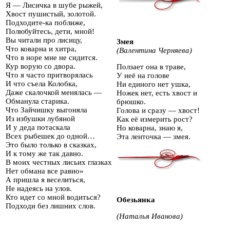
Я — Лисичка в шубе рыжей,
Хвост пушистый, золотой.
Подходите-ка поближе,
Полюбуйтесь, дети, мной!
Вы читали про лисицу,
Змея
Что коварна и хитра,
(Валентина Черняева)
Что в норе мне не сидится.
Кур ворую со двора.
Ползает она в траве,
Что я часто притворялась
У неё на голове
И что съела Колобка,
Ни единого нет ушка,
Даже скалочкой менялась —
Ножек нет, есть хвост и
Обманула старика.
брюшко.
Что Зайчишку выгоняла
Голова и сразу — хвост!
Из избушки лубяной
Как её измерить рост?
И у деда потаскала
Но коварна, знаю я,
Всех рыбешек до одной…
Эта ленточка — змея.
Это было только в сказках,
И к тому же так давно.
В моих честных лисьих глазках
Нет обмана все равно»
А пришла я веселиться,
Не надеясь на улов.
Кто идет со мной водиться?
О
безьянка
Подходи без лишних слов.
(Наталья Иванова)