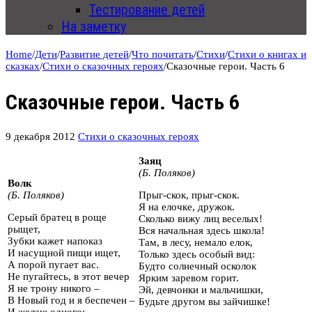
Тестирование детей
На заметку
Home
/
Дети
/
Развитие детей
/
Что почитать
/
Стихи
/
Стихи о книгах и
сказках
/
Стихи о сказочных героях
/
Сказочные герои. Часть 6
Сказочные герои. Часть 6
9 декабря 2012
Стихи о сказочных героях
Заяц
(Б. Поляков)
Волк
(Б. Поляков)
Прыг-скок, прыг-скок.
Я на елочке, дружок.
Серый братец в роще
Сколько вижу лиц веселых!
рыщет,
Вся начальная здесь школа!
Зубки кажет напоказ
Там, в лесу, немало елок,
И насущной пищи ищет,
Только здесь особый вид:
А порой пугает вас.
Будто солнечный осколок
Не пугайтесь, в этот вечер
Ярким заревом горит.
Я не трону никого –
Эй, девчонки и мальчишки,
В Новый год и я беспечен –
Будьте другом вы зайчишке!