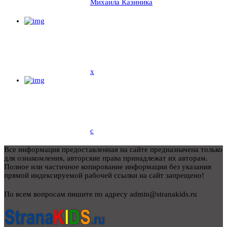
Михаила Казиника
x
c
Все информация предоставленная на сайте предназначена только
для ознакомления, авторские права принадлежат их авторам.
Полное или частичное копирование информации без указания
прямой индексируемой рабочей ссылки на сайт запрещено!
По всем вопросам пишите по адресу admin@stranakids.ru