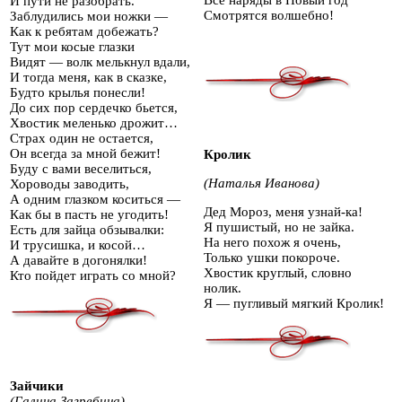
Все наряды в Новый год
И пути не разобрать.
Смотрятся волшебно!
Заблудились мои ножки —
Как к ребятам добежать?
Тут мои косые глазки
Видят — волк мелькнул вдали,
И тогда меня, как в сказке,
Будто крылья понесли!
До сих пор сердечко бьется,
Хвостик меленько дрожит…
Страх один не остается,
Он всегда за мной бежит!
Кролик
Буду с вами веселиться,
(Наталья Иванова)
Хороводы заводить,
А одним глазком коситься —
Дед Мороз, меня узнай-ка!
Как бы в пасть не угодить!
Я пушистый, но не зайка.
Есть для зайца обзывалки:
На него похож я очень,
И трусишка, и косой…
Только ушки покороче.
А давайте в догонялки!
Хвостик круглый, словно
Кто пойдет играть со мной?
нолик.
Я — пугливый мягкий Кролик!
Зайчики
(Галина Загребина)