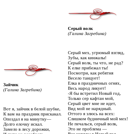
Серый волк
(Галина Загребина)
Серый мех, угрюмый взгляд,
Зубы, как кинжалы!
Серый волк, ты что, не рад?
К елке прибежал ты!
Посмотри, как ребятня
Весело танцует!
Елка в праздничных огнях,
Зайчик
Весь народ ликует!
(Галина Загребина)
-Я бы встретил Новый год,
Только сер кафтан мой,
Серый цвет мне не идет,
Вид мой не нарядный.
Вот я, зайчик в белой шубке,
Оттого я злюсь на всех:
К вам на праздник прискакал.
Слишком будничный мой мех!
Опоздал я на минутку—
Не печалься, серый волк,
Долго елочку искал.
Это не проблема —
Замело в лесу дорожки,