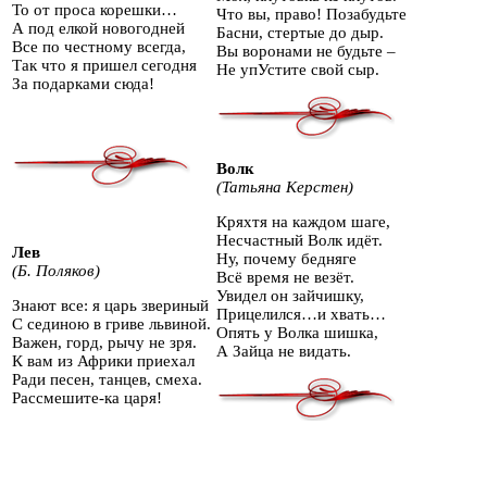
То от проса корешки…
Что вы, право! Позабудьте
А под елкой новогодней
Басни, стертые до дыр.
Все по честному всегда,
Вы воронами не будьте –
Так что я пришел сегодня
Не упУстите свой сыр.
За подарками сюда!
Волк
(Татьяна Керстен)
Кряхтя на каждом шаге,
Несчастный Волк идёт.
Лев
Ну, почему бедняге
(Б. Поляков)
Всё время не везёт.
Увидел он зайчишку,
Знают все: я царь звериный
Прицелился…и хвать…
С сединою в гриве львиной.
Опять у Волка шишка,
Важен, горд, рычу не зря.
А Зайца не видать.
К вам из Африки приехал
Ради песен, танцев, смеха.
Рассмешите-ка царя!