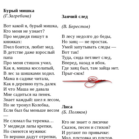
Бурый мишка
(Г.Загребина)
З
аячий след
Вот какой я, бурый мишка,
(В. Берестов)
Кто меня не узнает?
Про медведя пишут в
В лесу недолго до беды,
книжках:
Но заяц — не простак.
Пчел боится, любит мед.
Умей запутывать следы —
В детстве даже взрослый
Вот так!
папа
Туда, сюда петляет след,
Про меня стишок учил,
Вперед, назад и вбок.
Как я, мишка косолапый,
Где заяц был, там зайца нет.
В лес за шишками ходил.
Прыг-скок!
Мама в садике читала,
Как в деревню путь далек
И что Маша не давала
Мне садиться на пенек.
Знает каждый: шел я лесом,
Но не тронул Колобка,
Лиса
Если был бы меньше весом
(Б. Поляков)
—
Не сломал бы теремка…
Кто не знает о лисичке
У медведя лапы крепки,
Сказок, песен и стихов?
Но смеются мужики:
И ругают по привычке:
То вершки дадут отрепки,
Мол, плутовка из плутов.