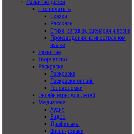
Развитие детей
Что почитать
Сказки
Рассказы
Стихи, загадки, сценарии и песни
Произведения на иностранном
языке
Развитие
Творчество
Раскраски
Раскраски
Раскраски онлайн
Головоломки
Онлайн игры для детей
Медиатека
Аудио
Видео
Диафильмы
Флэш-ролики