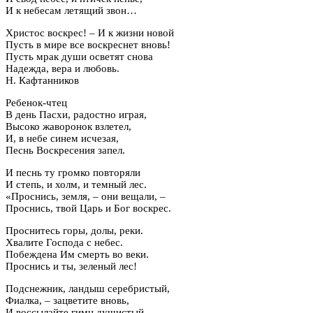
И к небесам летящий звон…
Христос воскрес! – И к жизни новой
Пусть в мире все воскреснет вновь!
Пусть мрак души осветят снова
Надежда, вера и любовь.
Н. Кафтанников
Ребенок-чтец
В день Пасхи, радостно играя,
Высоко жаворонок взлетел,
И, в небе синем исчезая,
Песнь Воскресения запел.
И песнь ту громко повторяли
И степь, и холм, и темный лес.
«Проснись, земля, – они вещали, –
Проснись, твой Царь и Бог воскрес.
Проснитесь горы, долы, реки.
Хвалите Господа с небес.
Побеждена Им смерть во веки.
Проснись и ты, зеленый лес!
Подснежник, ландыш серебристый,
Фиалка, – зацветите вновь,
И воссылайте гимн душистый