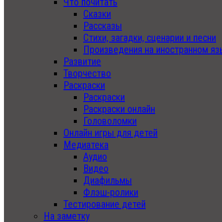
Что почитать
Сказки
Рассказы
Стихи, загадки, сценарии и песни
Произведения на иностранном яз
Развитие
Творчество
Раскраски
Раскраски
Раскраски онлайн
Головоломки
Онлайн игры для детей
Медиатека
Аудио
Видео
Диафильмы
Флэш-ролики
Тестирование детей
На заметку