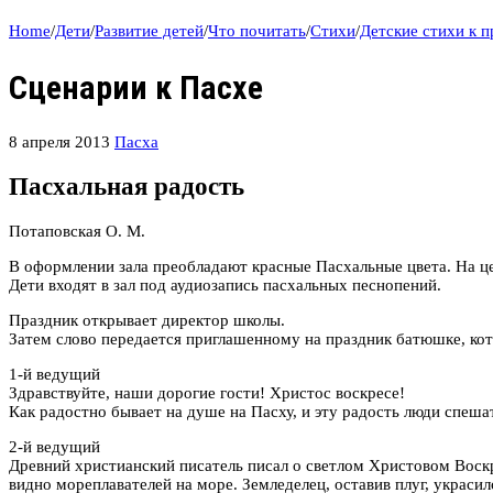
Home
/
Дети
/
Развитие детей
/
Что почитать
/
Стихи
/
Детские стихи к 
Сценарии к Пасхе
8 апреля 2013
Пасха
Пасхальная радость
Потаповская О. М.
В оформлении зала преобладают красные Пасхальные цвета. На ц
Дети входят в зал под аудиозапись пасхальных песнопений.
Праздник открывает директор школы.
Затем слово передается приглашенному на праздник батюшке, кот
1-й ведущий
Здравствуйте, наши дорогие гости! Христос воскресе!
Как радостно бывает на душе на Пасху, и эту радость люди спеша
2-й ведущий
Древний христианский писатель писал о светлом Христовом Воскр
видно мореплавателей на море. Земледелец, оставив плуг, украс