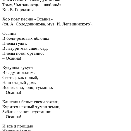
Тому, Чья заповедь – любовь!»
Кн. Е. Горчакова
Хор поет песню «Осанна»
(сл. А. Солодовникова, муз. И. Лепешинского).
Осанна
В бело-розовых яблонях
Пчелы гудят,
В лазури мая сияет сад.
Пчелы поют органно:
– Осанна!
Кукушка кукует
В саду молодом.
Светел, как новый,
Наш старый дом,
Все зелено, юно, туманно.
– Осанна!
Каштаны белые свечи зажгли,
Курится нежный туман земли,
Зяблик звенит неустанно:
– Осанна!
И все я прощаю
Жестокой зиме.