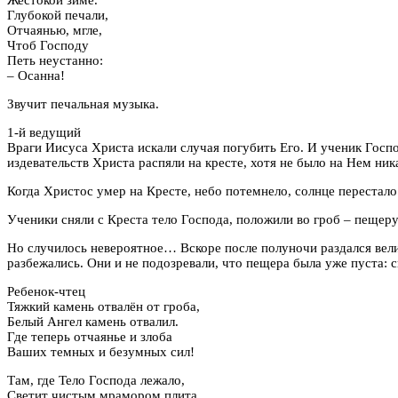
Глубокой печали,
Отчаянью, мгле,
Чтоб Господу
Петь неустанно:
– Осанна!
Звучит печальная музыка.
1-й ведущий
Враги Иисуса Христа искали случая погубить Его. И ученик Госп
издевательств Христа распяли на кресте, хотя не было на Нем ник
Когда Христос умер на Кресте, небо потемнело, солнце перестало
Ученики сняли с Креста тело Господа, положили во гроб – пещеру
Но случилось невероятное… Вскоре после полуночи раздался вели
разбежались. Они и не подозревали, что пещера была уже пуста
Ребенок-чтец
Тяжкий камень отвалён от гроба,
Белый Ангел камень отвалил.
Где теперь отчаянье и злоба
Ваших темных и безумных сил!
Там, где Тело Господа лежало,
Светит чистым мрамором плита,