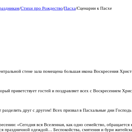
праздникам
/
Стихи про Рождество
/
Пасха
/
Сценарии к Пасхе
ентральной стене зала помещена большая икона Воскресения Христ
орый приветствует гостей и поздравляет всех с Воскресением Хри
т разделить друг с другом! Всех призвал в Пасхальные дни Господь
есении: «Сегодня вся Вселенная, как одно семейство, обращается 
ился праздничной одеждой… Беспокойства, смятения и бури житейск