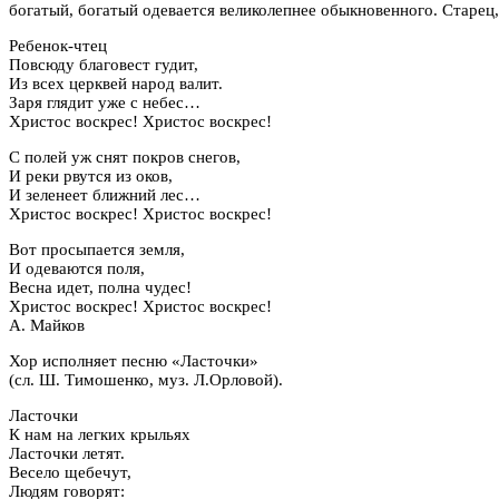
богатый, богатый одевается великолепнее обыкновенного. Старец
Ребенок-чтец
Повсюду благовест гудит,
Из всех церквей народ валит.
Заря глядит уже с небес…
Христос воскрес! Христос воскрес!
С полей уж снят покров снегов,
И реки рвутся из оков,
И зеленеет ближний лес…
Христос воскрес! Христос воскрес!
Вот просыпается земля,
И одеваются поля,
Весна идет, полна чудес!
Христос воскрес! Христос воскрес!
А. Майков
Хор исполняет песню «Ласточки»
(сл. Ш. Тимошенко, муз. Л.Орловой).
Ласточки
К нам на легких крыльях
Ласточки летят.
Весело щебечут,
Людям говорят: