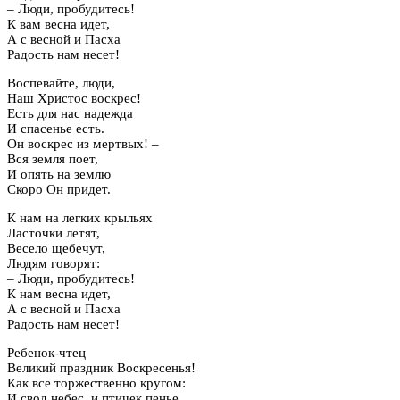
– Люди, пробудитесь!
К вам весна идет,
А с весной и Пасха
Радость нам несет!
Воспевайте, люди,
Наш Христос воскрес!
Есть для нас надежда
И спасенье есть.
Он воскрес из мертвых! –
Вся земля поет,
И опять на землю
Скоро Он придет.
К нам на легких крыльях
Ласточки летят,
Весело щебечут,
Людям говорят:
– Люди, пробудитесь!
К нам весна идет,
А с весной и Пасха
Радость нам несет!
Ребенок-чтец
Великий праздник Воскресенья!
Как все торжественно кругом:
И свод небес, и птичек пенье,