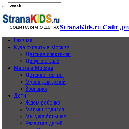
StranaKids.ru Сайт дл
Главная
Куда сходить в Москве
Детские спектакли
Досуг и отдых
Места в Москве
Детские театры
Музеи для детей
Зоопарки
Дети
Ждем ребенка
Малыш родился
Мы уже большие
Развитие детей