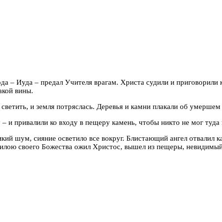
ода – Иуда – предал Учителя врагам. Христа судили и приговорили
акой вины.
 светить, и земля потряслась. Деревья и камни плакали об умершем
 – и привалили ко входу в пещеру камень, чтобы никто не мог туда 
кий шум, сияние осветило все вокруг. Блистающий ангел отвалил ка
: силою своего Божества ожил Христос, вышел из пещеры, невидим