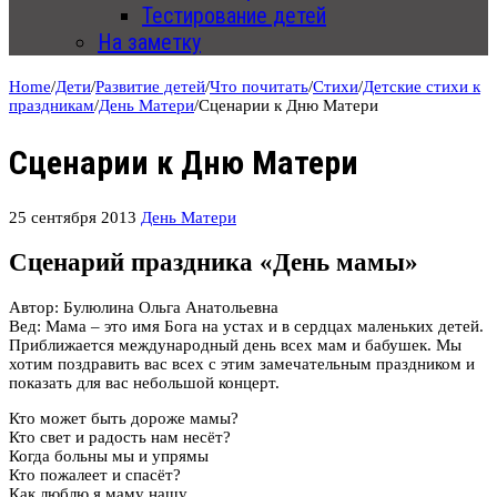
Тестирование детей
На заметку
Home
/
Дети
/
Развитие детей
/
Что почитать
/
Стихи
/
Детские стихи к
праздникам
/
День Матери
/
Сценарии к Дню Матери
Сценарии к Дню Матери
25 сентября 2013
День Матери
Сценарий праздника «День мамы»
Автор: Булюлина Ольга Анатольевна
Вед: Мама – это имя Бога на устах и в сердцах маленьких детей.
Приближается международный день всех мам и бабушек. Мы
хотим поздравить вас всех с этим замечательным праздником и
показать для вас небольшой концерт.
Кто может быть дороже мамы?
Кто свет и радость нам несёт?
Когда больны мы и упрямы
Кто пожалеет и спасёт?
Как люблю я маму нашу