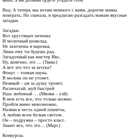
Вед: А теперь мы хотим немного с вами, дорогие мамы,
поиграть. Но сначала, я предлагаю разгадать мамам вкусные
загадки.
Загадки.
Вот хрустящее печенье
И молочный шоколад.
Не захочешь и варенья,
Лишь ему ты будешь рад.
Загадочный как мистер Икс,
Ну, конечно, это … (Твикс)
А вот это что за штука?
Фокус – тонкая наука.
В молоке он не утонет.
Нежный – аж за душу тронет,
Распечатай, жуй быстрей
Наш любимый … (Милки – уэй)
В нем есть все, что только можно.
Пройти мимо невозможно.
Назван в честь одной планеты,
А любим всем белым светом.
Он – подружка – просто класс.
Знают все, что это… (Марс)
Конкурсы.