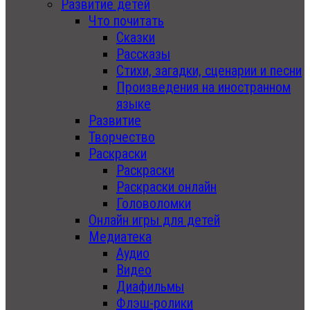
Развитие детей
Что почитать
Сказки
Рассказы
Стихи, загадки, сценарии и песни
Произведения на иностранном
языке
Развитие
Творчество
Раскраски
Раскраски
Раскраски онлайн
Головоломки
Онлайн игры для детей
Медиатека
Аудио
Видео
Диафильмы
Флэш-ролики