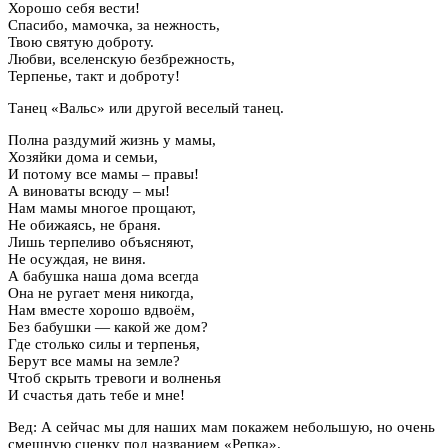
Хорошо себя вести!
Спасибо, мамочка, за нежность,
Твою святую доброту.
Любви, вселенскую безбрежность,
Терпенье, такт и доброту!
Танец «Вальс» или другой веселый танец.
Полна раздумий жизнь у мамы,
Хозяйки дома и семьи,
И потому все мамы – правы!
А виноваты всюду – мы!
Нам мамы многое прощают,
Не обижаясь, не браня.
Лишь терпеливо объясняют,
Не осуждая, не виня.
А бабушка наша дома всегда
Она не ругает меня никогда,
Нам вместе хорошо вдвоём,
Без бабушки — какой же дом?
Где столько силы и терпенья,
Берут все мамы на земле?
Чтоб скрыть тревоги и волненья
И счастья дать тебе и мне!
Вед: А сейчас мы для наших мам покажем небольшую, но очень
смешную сценку под названием «Репка».