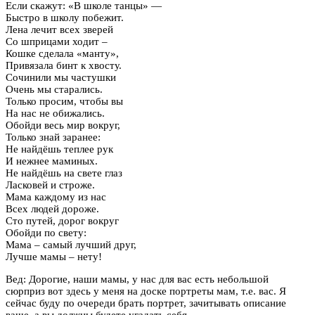
Если скажут: «В школе танцы» —
Быстро в школу побежит.
Лена лечит всех зверей
Со шприцами ходит –
Кошке сделала «манту»,
Привязала бинт к хвосту.
Сочинили мы частушки
Очень мы старались.
Только просим, чтобы вы
На нас не обижались.
Обойди весь мир вокруг,
Только знай заранее:
Не найдёшь теплее рук
И нежнее маминых.
Не найдёшь на свете глаз
Ласковей и строже.
Мама каждому из нас
Всех людей дороже.
Сто путей, дорог вокруг
Обойди по свету:
Мама – самый лучший друг,
Лучше мамы – нету!
Вед: Дорогие, наши мамы, у нас для вас есть небольшой
сюрприз вот здесь у меня на доске портреты мам, т.е. вас. Я
сейчас буду по очереди брать портрет, зачитывать описание
ваше, а вы должны будете угадать себя.