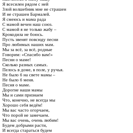
Я всесилен рядом с ней
Злой волшебник мне не страшен
И не страшен Бармалей.
Я смеюсь и мама рада
С мамой вечен наш союз.
С мамой я не только жабу –
Крокодила не боюсь.
Пусть звенят повсюду песни
Про любимых наших мам.
Мы за всё, за всё, родные
Говорим: «Спасибо вам!»
Песни о маме!
Сколько разных самых.
Пелось в доме, в поле, у ручья.
Не было б на свете мамы –
Не было б меня.
Песня о маме.
Дорогие наши мамы
Мы и сами признаем
Что, конечно, не всегда мы
Хорошо себя ведём!
Мы вас часто огорчаем,
Что порой не замечаем.
Мы вас очень, очень любим!
Будем добрыми расти,
И всегда стараться будем