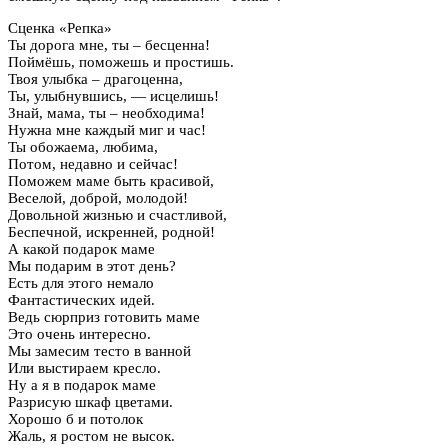
Сценка «Репка»
Ты дорога мне, ты – бесценна!
Поймёшь, поможешь и простишь.
Твоя улыбка – драгоценна,
Ты, улыбнувшись, — исцелишь!
Знай, мама, ты – необходима!
Нужна мне каждый миг и час!
Ты обожаема, любима,
Потом, недавно и сейчас!
Поможем маме быть красивой,
Веселой, доброй, молодой!
Довольной жизнью и счастливой,
Беспечной, искренней, родной!
А какой подарок маме
Мы подарим в этот день?
Есть для этого немало
Фантастических идей.
Ведь сюрприз готовить маме
Это очень интересно.
Мы замесим тесто в ванной
Или выстираем кресло.
Ну а я в подарок маме
Разрисую шкаф цветами.
Хорошо б и потолок
Жаль, я ростом не высок.