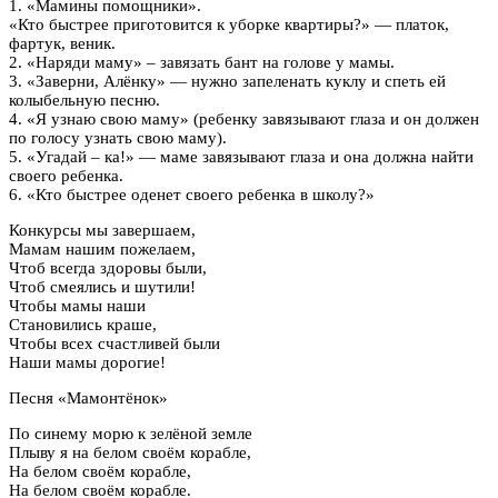
1. «Мамины помощники».
«Кто быстрее приготовится к уборке квартиры?» — платок,
фартук, веник.
2. «Наряди маму» – завязать бант на голове у мамы.
3. «Заверни, Алёнку» — нужно запеленать куклу и спеть ей
колыбельную песню.
4. «Я узнаю свою маму» (ребенку завязывают глаза и он должен
по голосу узнать свою маму).
5. «Угадай – ка!» — маме завязывают глаза и она должна найти
своего ребенка.
6. «Кто быстрее оденет своего ребенка в школу?»
Конкурсы мы завершаем,
Мамам нашим пожелаем,
Чтоб всегда здоровы были,
Чтоб смеялись и шутили!
Чтобы мамы наши
Становились краше,
Чтобы всех счастливей были
Наши мамы дорогие!
Песня «Мамонтёнок»
По синему морю к зелёной земле
Плыву я на белом своём корабле,
На белом своём корабле,
На белом своём корабле.