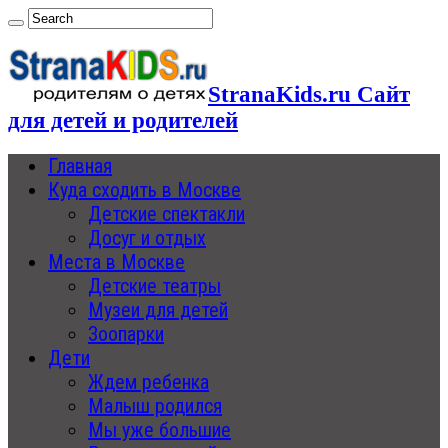
StranaKids.ru Сайт
для детей и родителей
Главная
Куда сходить в Москве
Детские спектакли
Досуг и отдых
Места в Москве
Детские театры
Музеи для детей
Зоопарки
Дети
Ждем ребенка
Малыш родился
Мы уже большие