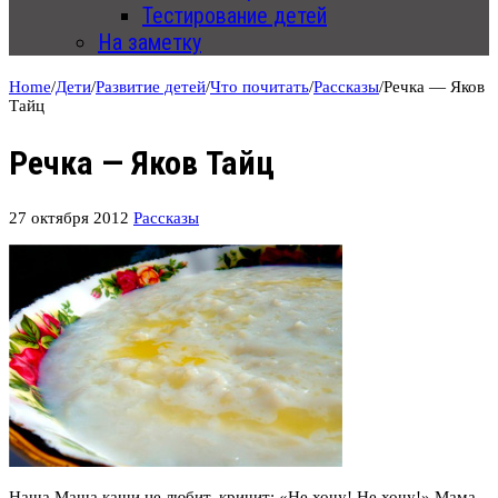
Тестирование детей
На заметку
Home
/
Дети
/
Развитие детей
/
Что почитать
/
Рассказы
/
Речка — Яков
Тайц
Речка — Яков Тайц
27 октября 2012
Рассказы
Наша Маша каши не любит, кричит: «Не хочу! Не хочу!» Мама