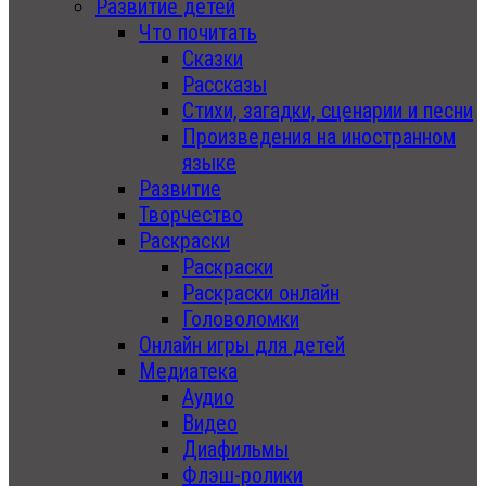
Развитие детей
Что почитать
Сказки
Рассказы
Стихи, загадки, сценарии и песни
Произведения на иностранном
языке
Развитие
Творчество
Раскраски
Раскраски
Раскраски онлайн
Головоломки
Онлайн игры для детей
Медиатека
Аудио
Видео
Диафильмы
Флэш-ролики