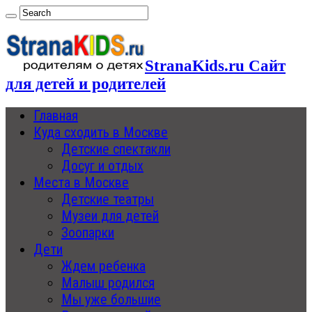
StranaKids.ru Сайт
для детей и родителей
Главная
Куда сходить в Москве
Детские спектакли
Досуг и отдых
Места в Москве
Детские театры
Музеи для детей
Зоопарки
Дети
Ждем ребенка
Малыш родился
Мы уже большие