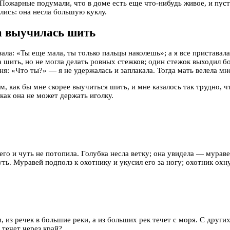
 Пожарные подумали, что в доме есть еще что-нибудь живое, и пуст
ались: она несла большую куклу.
на выучилась шить
зала: «Ты еще мала, ты только пальцы наколешь»; а я все приставал
ла шить, но не могла делать ровных стежков; один стежок выходил б
ня: «Что ты?» — я не удержалась и заплакала. Тогда мать велела мн
ом, как бы мне скорее выучиться шить, и мне казалось так трудно, 
 как она не может держать иголку.
его и чуть не потопила. Голубка несла ветку; она увидела — муравей
ть. Муравей подполз к охотнику и укусил его за ногу; охотник охну
, из речек в большие реки, а из больших рек течет с моря. С других
 течет через край?