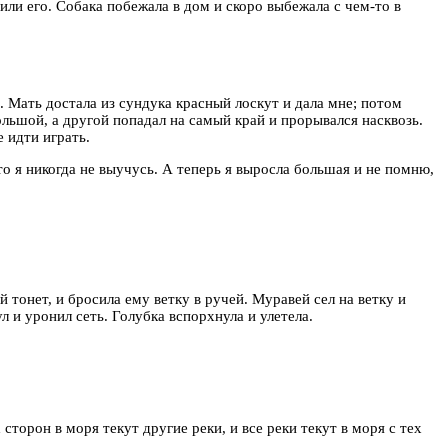
или его. Собака побежала в дом и скоро выбежала с чем-то в
а. Мать достала из сундука красный лоскут и дала мне; потом
ольшой, а другой попадал на самый край и прорывался насквозь.
е идти играть.
что я никогда не выучусь. А теперь я выросла большая и не помню,
 тонет, и бросила ему ветку в ручей. Муравей сел на ветку и
л и уронил сеть. Голубка вспорхнула и улетела.
 сторон в моря текут другие реки, и все реки текут в моря с тех