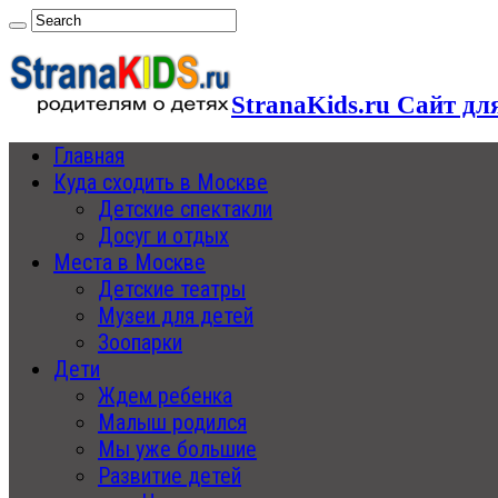
StranaKids.ru Сайт дл
Главная
Куда сходить в Москве
Детские спектакли
Досуг и отдых
Места в Москве
Детские театры
Музеи для детей
Зоопарки
Дети
Ждем ребенка
Малыш родился
Мы уже большие
Развитие детей