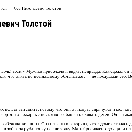
етей — Лев Николаевич Толстой
аевич Толстой
, волк! волк!» Мужики прибежали и видят: неправда. Как сделал он т
ли, что опять по-всегдашнему обманывает, — не послушали его. Вол
их нельзя вытащить, потому что они от испуга спрячутся и молчат, 
ся дом, то пожарные посылают собак вытаскивать детей. Одна такая 
м выбежала женщина. Она плакала и говорила, что в доме осталась 
и в зубах за рубашонку нес девочку. Мать бросилась к дочери и пл