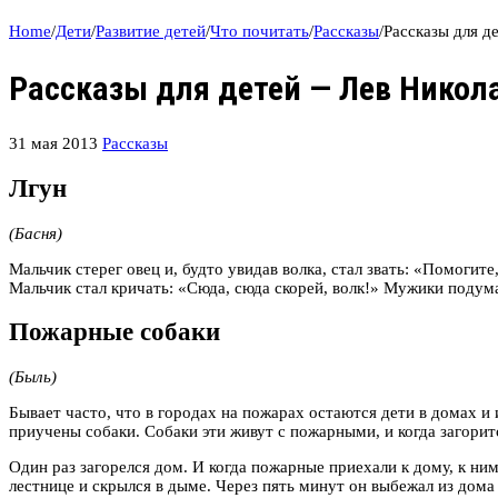
Home
/
Дети
/
Развитие детей
/
Что почитать
/
Рассказы
/
Рассказы для д
Рассказы для детей — Лев Никол
31 мая 2013
Рассказы
Лгун
(Басня)
Мальчик стерег овец и, будто увидав волка, стал звать: «Помогите
Мальчик стал кричать: «Сюда, сюда скорей, волк!» Мужики подума
Пожарные собаки
(Быль)
Бывает часто, что в городах на пожарах остаются дети в домах и 
приучены собаки. Собаки эти живут с пожарными, и когда загорит
Один раз загорелся дом. И когда пожарные приехали к дому, к ни
лестнице и скрылся в дыме. Через пять минут он выбежал из дома 