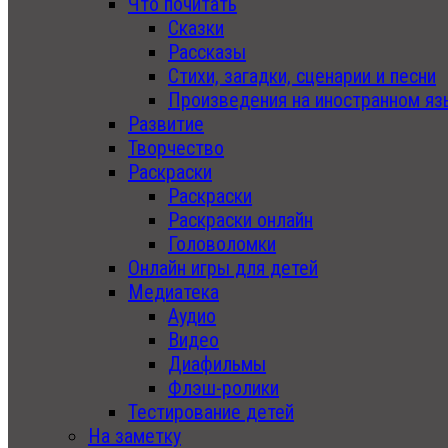
Что почитать
Сказки
Рассказы
Стихи, загадки, сценарии и песни
Произведения на иностранном яз
Развитие
Творчество
Раскраски
Раскраски
Раскраски онлайн
Головоломки
Онлайн игры для детей
Медиатека
Аудио
Видео
Диафильмы
Флэш-ролики
Тестирование детей
На заметку