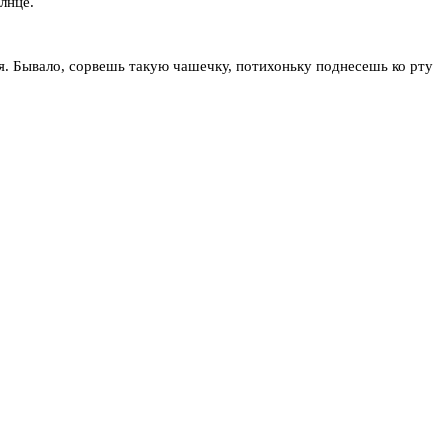
лнце.
ля. Бывало, сорвешь такую чашечку, потихоньку поднесешь ко рту