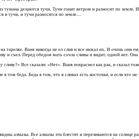
тумана делаются тучи. Тучи гонит ветром и разносит по земле. Из 
ся в тучи, и тучи разносятся по земле…
на тарелке. Ваня никогда не ел слив и все нюхал их. И очень они е
иву и съел. Перед обедом мать сочла сливы и видит, одной нет. Она 
у сливу?» Все сказали: «Нет». Ваня покраснел как рак, и сказал тоже
е в том беда. Беда в том, что в сливах есть косточки, и если кто не
е видны алмазы. Все алмазы эти блестят и переливаются на солнце 