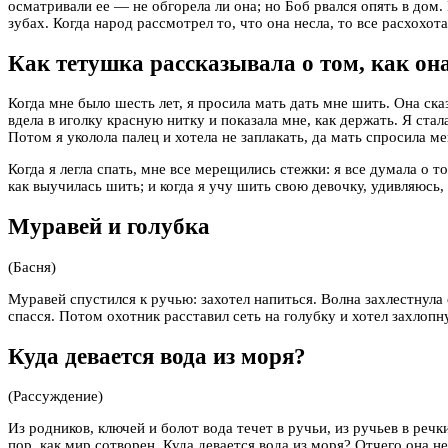
осматривали ее — не обгорела ли она; но Боб рвался опять в дом.
зубах. Когда народ рассмотрел то, что она несла, то все расхохот
Как тетушка рассказывала о том, как о
Когда мне было шесть лет, я просила мать дать мне шить. Она ска
вдела в иголку красную нитку и показала мне, как держать. Я ста
Потом я уколола палец и хотела не заплакать, да мать спросила ме
Когда я легла спать, мне все мерещились стежки: я все думала о т
как выучилась шить; и когда я учу шить свою девочку, удивляюсь,
Муравей и голубка
(Басня)
Муравей спустился к ручью: захотел напиться. Волна захлестнула 
спасся. Потом охотник расставил сеть на голубку и хотел захлопну
Куда девается вода из моря?
(Рассуждение)
Из родников, ключей и болот вода течет в ручьи, из ручьев в речки
пор, как мир сотворен. Куда девается вода из моря? Отчего она не