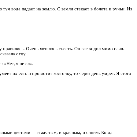
туч вода падает на землю. С земли стекает в болота и ручьи. Из
му нравились. Очень хотелось съесть. Он все ходил мимо слив.
сказала отцу.
: «Нет, я не ел».
 умеет их есть и проглотит косточку, то через день умрет. Я этого
разными цветами — и желтым, и красным, и синим. Когда