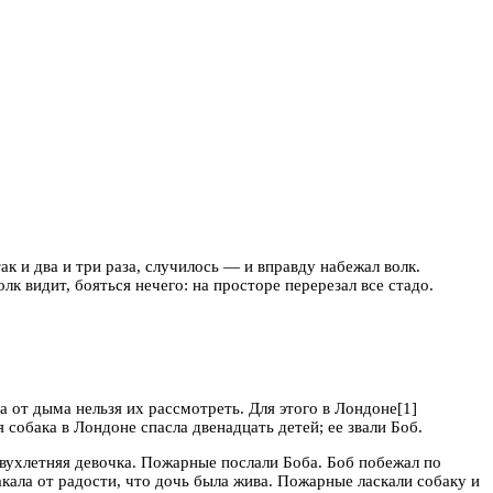
ак и два и три раза, случилось — и вправду набежал волк.
к видит, бояться нечего: на просторе перерезал все стадо.
а от дыма нельзя их рассмотреть. Для этого в Лондоне[1]
собака в Лондоне спасла двенадцать детей; ее звали Боб.
двухлетняя девочка. Пожарные послали Боба. Боб побежал по
акала от радости, что дочь была жива. Пожарные ласкали собаку и