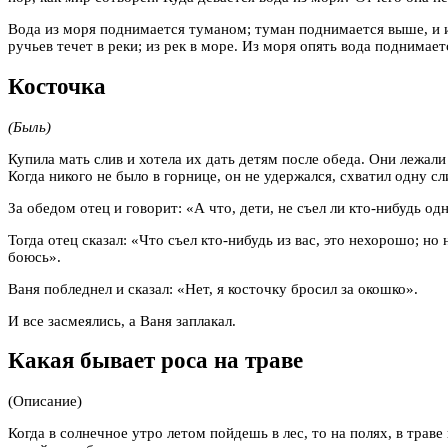
Вода из моря поднимается туманом; туман поднимается выше, и из 
ручьев течет в реки; из рек в море. Из моря опять вода поднимает
Косточка
(Быль)
Купила мать слив и хотела их дать детям после обеда. Они лежали 
Когда никого не было в горнице, он не удержался, схватил одну сл
За обедом отец и говорит: «А что, дети, не съел ли кто-нибудь одн
Тогда отец сказал: «Что съел кто-нибудь из вас, это нехорошо; но н
боюсь».
Ваня побледнел и сказал: «Нет, я косточку бросил за окошко».
И все засмеялись, а Ваня заплакал.
Какая бывает роса на траве
(Описание)
Когда в солнечное утро летом пойдешь в лес, то на полях, в трав