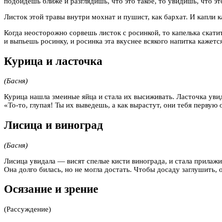
подойдешь ближе и разглядишь, что это такое, то увидишь, что эт
Листок этой травы внутри мохнат и пушист, как бархат. И капли к
Когда неосторожно сорвешь листок с росинкой, то капелька скати
и выпьешь росинку, и росинка эта вкуснее всякого напитка кажетс
Курица и ласточка
(Басня)
Курица нашла змеиные яйца и стала их высиживать. Ласточка увид
«То-то, глупая! Ты их выведешь, а как вырастут, они тебя первую 
Лисица и виноград
(Басня)
Лисица увидала — висят спелые кисти винограда, и стала прилажив
Она долго билась, но не могла достать. Чтобы досаду заглушить, 
Осязание и зрение
(Рассуждение)