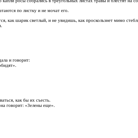
о капли росы собрались в треугольных листах травы и блестят на со
атаются по листку и не мочат его.
тся, как шарик светлый, и не увидишь, как проскользнет мимо стеб
я.
ала и говорит:
обидят».
аться, как бы их съесть.
она говорит: «Зелены еще».