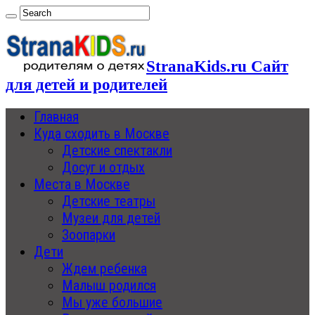
StranaKids.ru Сайт
для детей и родителей
Главная
Куда сходить в Москве
Детские спектакли
Досуг и отдых
Места в Москве
Детские театры
Музеи для детей
Зоопарки
Дети
Ждем ребенка
Малыш родился
Мы уже большие