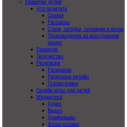
Развитие детей
Что почитать
Сказки
Рассказы
Стихи, загадки, сценарии и песни
Произведения на иностранном
языке
Развитие
Творчество
Раскраски
Раскраски
Раскраски онлайн
Головоломки
Онлайн игры для детей
Медиатека
Аудио
Видео
Диафильмы
Флэш-ролики