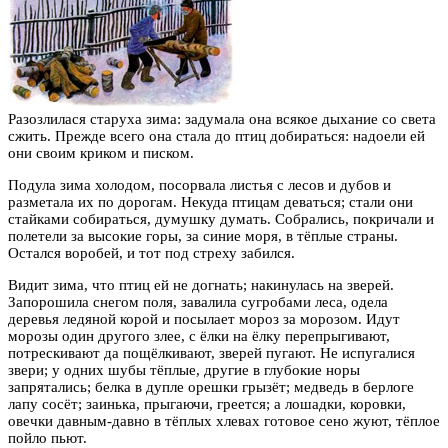
Разозлилася старуха зима: задумала она всякое дыхание со света
сжить. Прежде всего она стала до птиц добираться: надоели ей
они своим криком и писком.
Подула зима холодом, посорвала листья с лесов и дубов и
разметала их по дорогам. Некуда птицам деваться; стали они
стайками собираться, думушку думать. Собрались, покричали и
полетели за высокие горы, за синие моря, в тёплые страны.
Остался воробей, и тот под стреху забился.
Видит зима, что птиц ей не догнать; накинулась на зверей.
Запорошила снегом поля, завалила сугробами леса, одела
деревья ледяной корой и посылает мороз за морозом. Идут
морозы один другого злее, с ёлки на ёлку перепрыгивают,
потрескивают да пощёлкивают, зверей пугают. Не испугалися
звери; у одних шубы тёплые, другие в глубокие норы
запрятались; белка в дупле орешки грызёт; медведь в берлоге
лапу сосёт; заинька, прыгаючи, греется; а лошадки, коровки,
овечки давным-давно в тёплых хлевах готовое сено жуют, тёплое
пойло пьют.