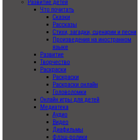
Развитие детей
Что почитать
Сказки
Рассказы
Стихи, загадки, сценарии и песни
Произведения на иностранном
языке
Развитие
Творчество
Раскраски
Раскраски
Раскраски онлайн
Головоломки
Онлайн игры для детей
Медиатека
Аудио
Видео
Диафильмы
Флэш-ролики