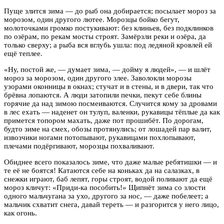
Пуще злится зима — до рыб она добирается; посылает мороз за
морозом, один другого лютее. Морозцы бойко бегут,
молоточками громко постукивают: без клиньев, без подклинков
по озёрам, по рекам мосты строят. Замёрзли реки и озёра, да
только сверху; а рыба вся вглубь ушла: под ледяной кровлей ей
ещё теплее.
«Ну, постой же, — думает зима, — дойму я людей», — и шлёт
мороз за морозом, один другого злее. Заволокли морозы
узорами оконницы в окнах; стучат и в стены, и в двери, так что
брёвна лопаются. А люди затопили печки, пекут себе блины
горячие да над зимою посмеиваются. Случится кому за дровами
в лес ехать — наденет он тулуп, валенки, рукавицы тёплые да как
примется топором махать, даже пот прошибёт. По дорогам,
будто зиме на смех, обозы протянулись; от лошадей пар валит,
извозчики ногами потопывают, рукавицами похлопывают,
плечами подёргивают, морозцы похваливают.
Обиднее всего показалось зиме, что даже малые ребятишки — и
те её не боятся! Катаются себе на коньках да на салазках, в
снежки играют, баб лепят, горы строят, водой поливают да ещё
мороз кличут: «Приди-ка пособить!» Щипнёт зима со злости
одного мальчугана за ухо, другого за нос, — даже побелеет; а
мальчик схватит снега, давай тереть — и разгорится у него лицо,
как огонь.