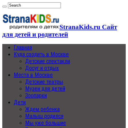
StranaKids.ru Сайт
для детей и родителей
Главная
Куда сходить в Москве
Детские спектакли
Досуг и отдых
Места в Москве
Детские театры
Музеи для детей
Зоопарки
Дети
Ждем ребенка
Малыш родился
Мы уже большие