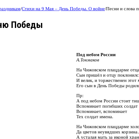
праздникам
/
Стихи на 9 Мая – День Победы. О войне
/
Песни и слова 
Дню Победы
Под небом России
А.Токмаков
На Чижовском плацдарме отц
Сын пришёл и отцу поклонилс
И велик, и торжественен этот
Его сын в День Победы родилс
Пр:
А под небом России стоит т
Вспоминает погибших солдат 
Вспоминает, вспоминает
Тех солдат имена.
На Чижовском плацдарме хол
Да цветов неувядших корзин
А усталая мать за иконой хра