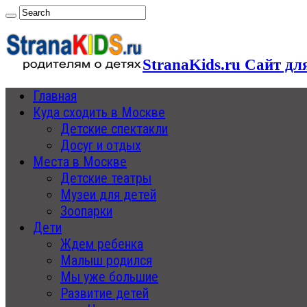
StranaKids.ru Сайт дл
Главная
Куда сходить в Москве
Детские спектакли
Досуг и отдых
Места в Москве
Детские театры
Музеи для детей
Зоопарки
Дети
Ждем ребенка
Малыш родился
Мы уже большие
Развитие детей