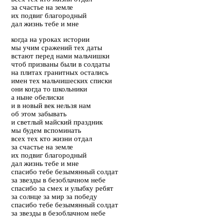
за счастье на земле
их подвиг благородный
дал жизнь тебе и мне
когда на уроках истории
мы учим сражений тех даты
встают перед нами мальчишки
чтоб призваны были в солдаты
на плитах гранитных остались
имен тех мальчишеских списки
они когда то школьники
а ныне обелиски
и в новый век нельзя нам
об этом забывать
и светлый майский праздник
мы будем вспоминать
всех тех кто жизни отдал
за счастье на земле
их подвиг благородный
дал жизнь тебе и мне
спасибо тебе безымянный солдат
за звезды в безоблачном небе
спасибо за смех и улыбку ребят
за солнце за мир за победу
спасибо тебе безымянный солдат
за звезды в безоблачном небе