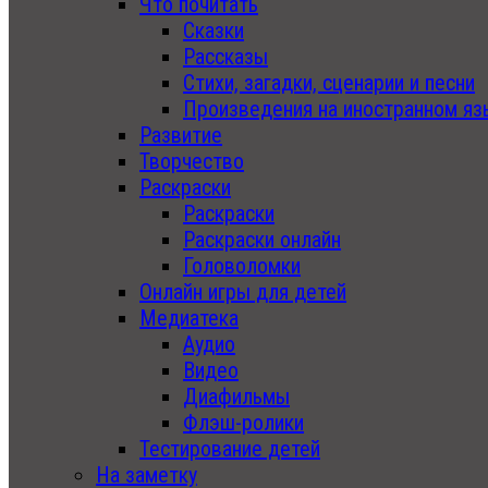
Что почитать
Сказки
Рассказы
Стихи, загадки, сценарии и песни
Произведения на иностранном яз
Развитие
Творчество
Раскраски
Раскраски
Раскраски онлайн
Головоломки
Онлайн игры для детей
Медиатека
Аудио
Видео
Диафильмы
Флэш-ролики
Тестирование детей
На заметку