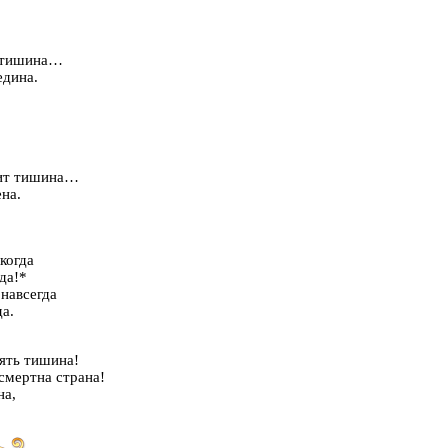
т тишина…
едина.
оит тишина…
ена.
когда
да!*
 навсегда
да.
оять тишина!
смертна страна!
на,