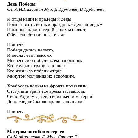
День Победы
Сл. А.И.Пилецкая Муз. Д.Трубачев, В.Трубачева
И отцы наши и прадеды и деды
Помнят этот светлый праздник «День победы».
Помним подвиги геройских мы солдат,
Обелиски безымянные стоят.
Припев:
Победа далась нелегко,
И песня летит высоко.
Мы песней о победе всем напомним.
Кто грудью страну защищал,
Кто жизнь за победу отдал,
Минутой молчания их вспомним.
Храбрость воины на фронте проявляли,
Отступать врага все время заставляли.
Свою Родину, детей, своих жен и матерей
До последней капли крови защищали.
Припев.
Матерям погибших героев
Сл.Кондрашенко Л. Муз. Струве Г.