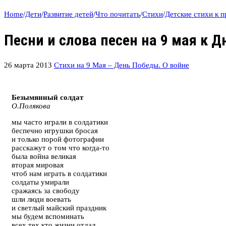
Home
/
Дети
/
Развитие детей
/
Что почитать
/
Стихи
/
Детские стихи к 
Песни и слова песен на 9 мая к 
26 марта 2013
Стихи на 9 Мая – День Победы. О войне
Безымянный солдат
О.Полякова
мы часто играли в солдатики
беспечно игрушки бросая
и только порой фотографии
расскажут о том что когда-то
была война великая
вторая мировая
чтоб нам играть в солдатики
солдаты умирали
сражаясь за свободу
шли люди воевать
и светлый майский праздник
мы будем вспоминать
всех тех кто жизни отдал