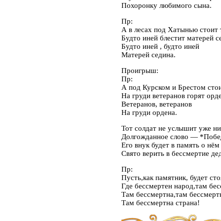
Похоронку любимого сына.
Пр:
А в лесах под Хатынью стои
Будто иней блестит матерей с
Будто иней , будто иней
Матерей седина.
Проигрыш:
Пр:
А под Курском и Брестом ст
На груди ветеранов горят орд
Ветеранов, ветеранов
На груди ордена.
Тот солдат не услышит уже ни
Долгожданное слово — *Побе
Его внук будет в память о нём
Свято верить в бессмертие де
Пр:
Пусть,как памятник, будет ст
Где бессмертен народ,там бес
Там бессмертна,там бессмерт
Там бессмертна страна!