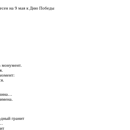
песен на 9 мая к Дню Победы
а монумент.
я.
 момент:
я.
ишина…
имена.
одный гранит
а…
нит