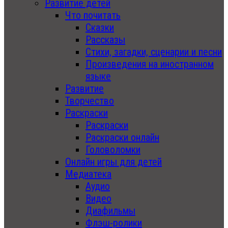
Развитие детей
Что почитать
Сказки
Рассказы
Стихи, загадки, сценарии и песни
Произведения на иностранном
языке
Развитие
Творчество
Раскраски
Раскраски
Раскраски онлайн
Головоломки
Онлайн игры для детей
Медиатека
Аудио
Видео
Диафильмы
Флэш-ролики