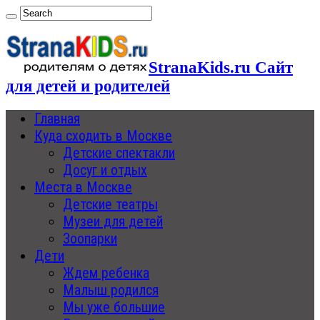
StranaKids.ru Сайт
для детей и родителей
Главная
Куда сходить в Москве
Детские спектакли
Досуг и отдых
Места в Москве
Детские театры
Музеи для детей
Зоопарки
Дети
Ждем ребенка
Малыш родился
Мы уже большие