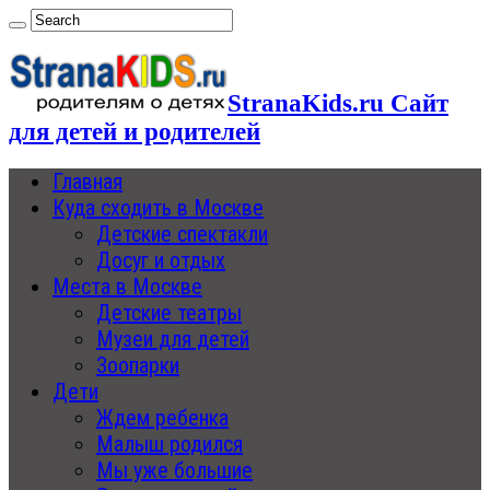
StranaKids.ru Сайт
для детей и родителей
Главная
Куда сходить в Москве
Детские спектакли
Досуг и отдых
Места в Москве
Детские театры
Музеи для детей
Зоопарки
Дети
Ждем ребенка
Малыш родился
Мы уже большие