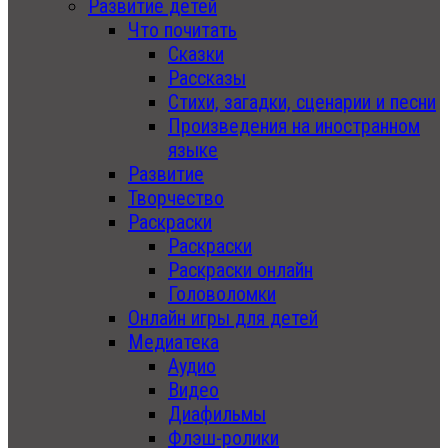
Развитие детей
Что почитать
Сказки
Рассказы
Стихи, загадки, сценарии и песни
Произведения на иностранном
языке
Развитие
Творчество
Раскраски
Раскраски
Раскраски онлайн
Головоломки
Онлайн игры для детей
Медиатека
Аудио
Видео
Диафильмы
Флэш-ролики